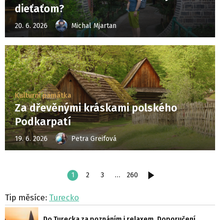
dieťaťom?
20. 6. 2026
Michal Mjartan
Kulturní památka
Za dřevěnými kráskami polského
Podkarpatí
19. 6. 2026
Petra Greifová
1
2
3
…
260
DALŠÍ
Tip měsíce:
Turecko
Do Turecka za poznáním i relaxem. Doporučení