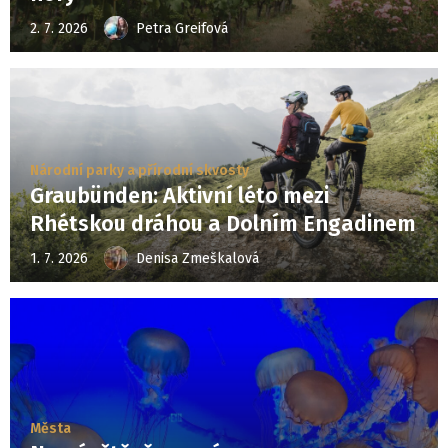
2. 7. 2026
Petra Greifová
Národní parky a přírodní skvosty
Graubünden: Aktivní léto mezi
Rhétskou dráhou a Dolním Engadinem
1. 7. 2026
Denisa Zmeškalová
Města