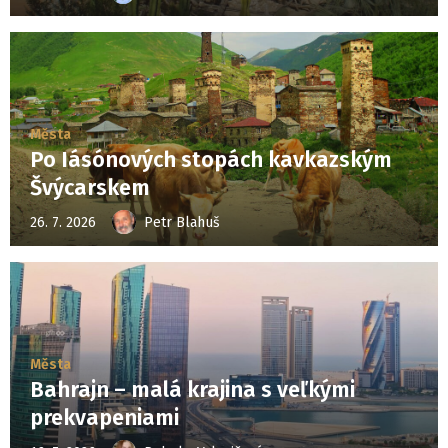
Města
Po Iásónových stopách kavkazským
Švýcarskem
26. 7. 2026
Petr Blahuš
Města
Bahrajn – malá krajina s veľkými
prekvapeniami