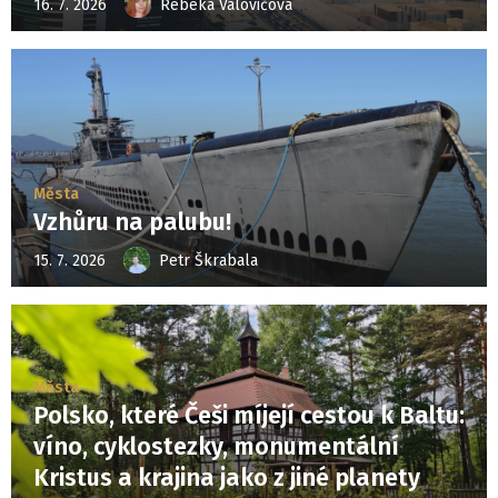
16. 7. 2026
Rebeka Valovičová
Města
Vzhůru na palubu!
15. 7. 2026
Petr Škrabala
Města
Polsko, které Češi míjejí cestou k Baltu:
víno, cyklostezky, monumentální
Kristus a krajina jako z jiné planety