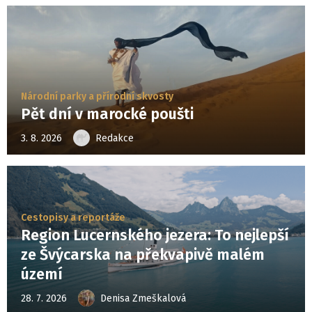
Národní parky a přírodní skvosty
Pět dní v marocké poušti
3. 8. 2026
Redakce
Cestopisy a reportáže
Region Lucernského jezera: To nejlepší
ze Švýcarska na překvapivě malém
území
28. 7. 2026
Denisa Zmeškalová