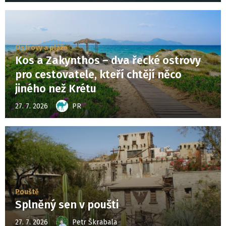
Ostrovy a pláže
Kos a Zakynthos – dva řecké ostrovy
pro cestovatele, kteří chtějí něco
jiného než Krétu
27. 7. 2026
PR
Pouště
Splněný sen v poušti
27. 7. 2026
Petr Škrabala