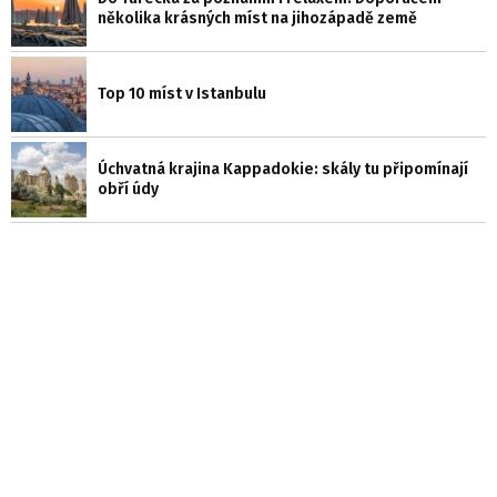
několika krásných míst na jihozápadě země
Top 10 míst v Istanbulu
Úchvatná krajina Kappadokie: skály tu připomínají
obří údy