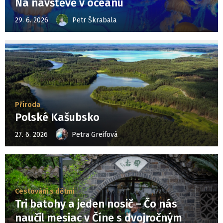
Na návštěvě v oceánu
29. 6. 2026
Petr Škrabala
Příroda
Polské Kašubsko
27. 6. 2026
Petra Greifová
Cestování s dětmi
Tri batohy a jeden nosič – Čo nás
naučil mesiac v Číne s dvojročným