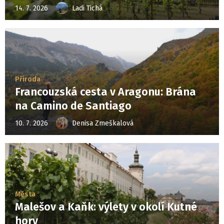
14. 7. 2026
Ladi Tichá
Příroda
Francouzská cesta v Aragonu: Brána
na Camino de Santiago
10. 7. 2026
Denisa Zmeškalová
Města
Malešov a Kaňk: výlety v okolí Kutné
hory