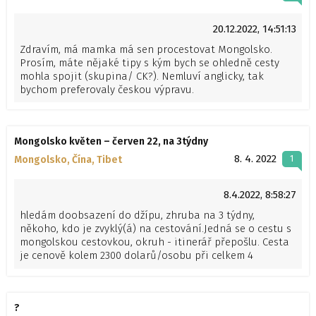
20.12.2022, 14:51:13
Zdravím, má mamka má sen procestovat Mongolsko.
Prosím, máte nějaké tipy s kým bych se ohledně cesty
mohla spojit (skupina/ CK?). Nemluví anglicky, tak
bychom preferovaly českou výpravu.
Mongolsko květen – červen 22, na 3týdny
8. 4. 2022
Mongolsko, Čína, Tibet
1
8.4.2022, 8:58:27
hledám doobsazení do džípu, zhruba na 3 týdny,
někoho, kdo je zvyklý(á) na cestování.Jedná se o cestu s
mongolskou cestovkou, okruh - itinerář přepošlu. Cesta
je cenově kolem 2300 dolarů/osobu při celkem 4
osobách.Spaní v jurtách, stan, atd., žádný luxus, s
nomády a výšlapy.Věkově do 60ti let, zvyklost
samostatnost cestovat, nebude to nějaká
?
zaopatřovačka a lázně. Mongolsko je normální země,