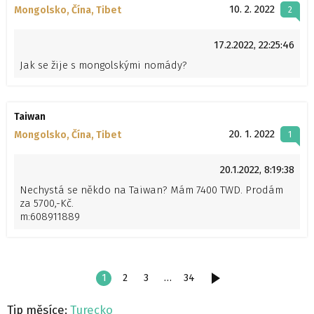
nechtějí tam žádné testy a podobné nesmysly. Bližší
10. 2. 2022
Mongolsko, Čína, Tibet
2
emailem, k ceně nutno připočítat letenku a něco na
vlastní útraty, jídlo a spaní mají Mongolci v ceně. Pouze
17.2.2022, 22:25:46
místní strava v jurtě, žádní zákusky a wellnes. Lze psát
na- certajs zavináč yahoo.de,
Jak se žije s mongolskými nomády?
zkušenosti s cestováním mám.
Taiwan
20. 1. 2022
Mongolsko, Čína, Tibet
1
20.1.2022, 8:19:38
Nechystá se někdo na Taiwan? Mám 7400 TWD. Prodám
za 5700,-Kč.
m:608911889
1
2
3
…
34
DALŠÍ
Tip měsíce:
Turecko