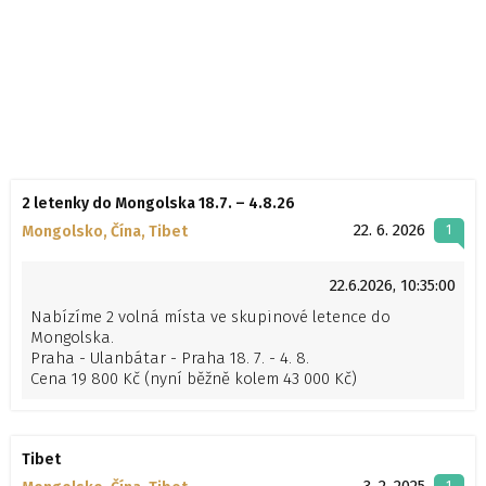
2 letenky do Mongolska 18.7. – 4.8.26
22. 6. 2026
Mongolsko, Čína, Tibet
1
22.6.2026, 10:35:00
Nabízíme 2 volná místa ve skupinové letence do
Mongolska.
Praha - Ulanbátar - Praha 18. 7. - 4. 8.
Cena 19 800 Kč (nyní běžně kolem 43 000 Kč)
Turkish Airlines, dobré letové časy, let mimo Arabský
poloostrov, přestup v Istanbulu, odbavené zavazadlo do
23 kg v ceně.
Tibet
Podrobnosti a kontakt:
https://www.alpina.cz/t/vyhodne-letenky
3. 2. 2025