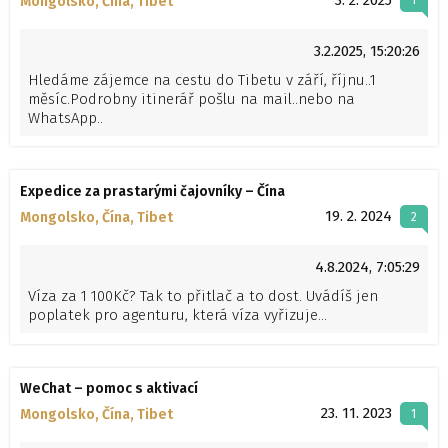
Mongolsko, Čína, Tibet
1
3.2.2025, 15:20:26
Hledáme zájemce na cestu do Tibetu v září, říjnu..1
měsíc.Podrobny itinerář pošlu na mail..nebo na
WhatsApp..
Expedice za prastarými čajovníky – Čína
19. 2. 2024
Mongolsko, Čína, Tibet
2
4.8.2024, 7:05:29
Víza za 1 100Kč? Tak to přitlač a to dost. Uvádíš jen
poplatek pro agenturu, která víza vyřizuje...
WeChat – pomoc s aktivací
23. 11. 2023
Mongolsko, Čína, Tibet
1