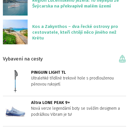
Region Lucernského jezera: To nejlepší ze
Švýcarska na překvapivě malém území
Kos a Zakynthos – dva řecké ostrovy pro
cestovatele, kteří chtějí něco jiného než
Krétu
Vybavení na cesty
PINGUIN LIGHT TL
Ultralehké třídílné trekové hole s prodlouženou
pěnovou rukojetí.
Altra LONE PEAK 9+
Nová verze legendární boty se svěžím designem a
podrážkou Vibram je tu!