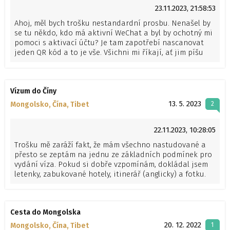
23.11.2023, 21:58:53
Ahoj, měl bych trošku nestandardní prosbu. Nenašel by
se tu někdo, kdo má aktivní WeChat a byl by ochotný mi
pomoci s aktivací účtu? Je tam zapotřebí nascanovat
jeden QR kód a to je vše. Všichni mi říkají, ať jim píšu
přes to, ale nikdo mi nechce účet aktivovat -
předpokládám, že se bojí, co by si kdo mohl dovodit,
když aktivují účet cizinci, kterého ještě neviděli.
Vízum do Číny
13. 5. 2023
Mongolsko, Čína, Tibet
2
22.11.2023, 10:28:05
Trošku mě zaráží fakt, že mám všechno nastudované a
přesto se zeptám na jednu ze základních podmínek pro
vydání víza. Pokud si dobře vzpomínám, dokládal jsem
letenky, zabukované hotely, itinerář (anglicky) a fotku.
Naštěstí už upustili od dokládání cestovního pojištění,
výpisu z bankovního účtu, potvrzení od zaměstnavatele
atp.
Cesta do Mongolska
20. 12. 2022
Mongolsko, Čína, Tibet
1