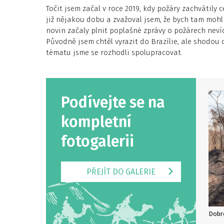
Točit jsem začal v roce 2019, kdy požáry zachvátily 
již nějakou dobu a zvažoval jsem, že bych tam mohl na
novin začaly plnit poplašné zprávy o požárech neví
Původně jsem chtěl vyrazit do Brazílie, ale shodou 
tématu jsme se rozhodli spolupracovat.
Podívejte se na
kompletní
fotogalerii
PŘEJÍT DO GALERIE
Dobr