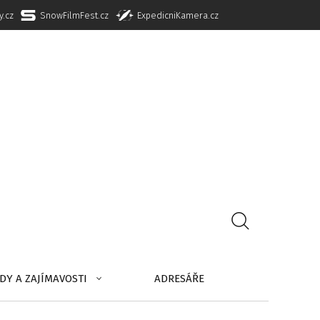
y.cz
SnowFilmFest.cz
ExpedicniKamera.cz
DY A ZAJÍMAVOSTI
ADRESÁŘE