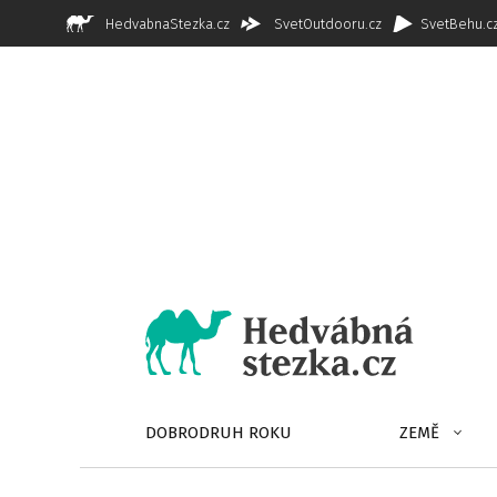
HedvabnaStezka.cz
SvetOutdooru.cz
SvetBehu.c
DOBRODRUH ROKU
ZEMĚ