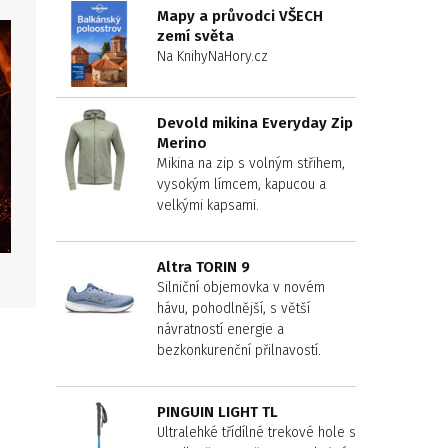
Mapy a průvodci VŠECH
zemí světa
Na KnihyNaHory.cz
Devold mikina Everyday Zip
Merino
Mikina na zip s volným střihem,
vysokým límcem, kapucou a
velkými kapsami.
Altra TORIN 9
Silniční objemovka v novém
hávu, pohodlnější, s větší
návratností energie a
bezkonkurenční přilnavostí.
PINGUIN LIGHT TL
Ultralehké třídílné trekové hole s