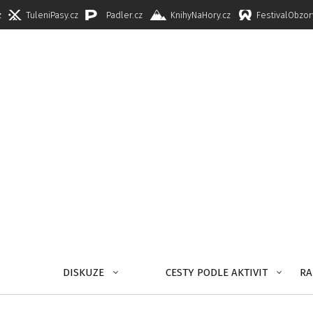
z
TuleniPasy.cz
Padler.cz
KnihyNaHory.cz
FestivalObzor
DISKUZE
CESTY PODLE AKTIVIT
RA