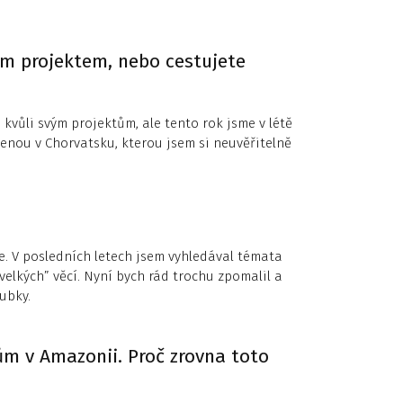
ým projektem, nebo cestujete
 kvůli svým projektům, ale tento rok jsme v létě
enou v Chorvatsku, kterou jsem si neuvěřitelně
e. V posledních letech jsem vyhledával témata
velkých” věcí. Nyní bych rád trochu zpomalil a
ubky.
ům v Amazonii. Proč zrovna toto