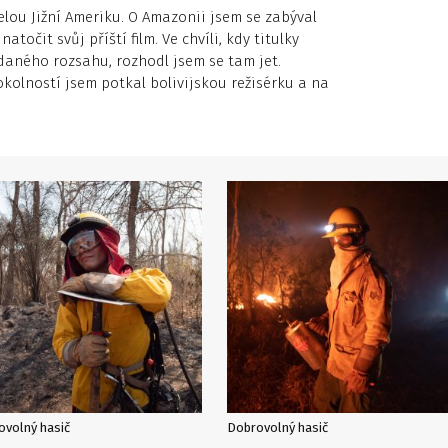
celou Jižní Ameriku. O Amazonii jsem se zabýval
točit svůj příští film. Ve chvíli, kdy titulky
daného rozsahu, rozhodl jsem se tam jet.
okolností jsem potkal bolivijskou režisérku a na
ovolný hasič
Dobrovolný hasič