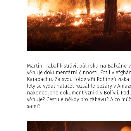
Martin Trabalík strávil půl roku na Balkáně 
věnuje dokumentární činnosti. Fotil v Afghá
Karabachu. Za svou fotografii Rohingů získa
lety se vydal natáčet rozsáhlé požáry v Amaz
nakonec jeho dokument vznikl v Bolívii. Podle
věnuje? Cestuje někdy pro zábavu? A co mů
sami?