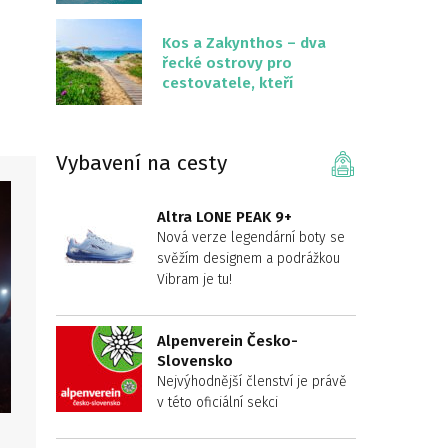
překvapivě malém
území
Kos a Zakynthos – dva
řecké ostrovy pro
cestovatele, kteří
chtějí něco jiného než
Krétu
Vybavení na cesty
Altra LONE PEAK 9+
Nová verze legendární boty se
svěžím designem a podrážkou
Vibram je tu!
Alpenverein Česko-
Slovensko
Nejvýhodnější členství je právě
v této oficiální sekci