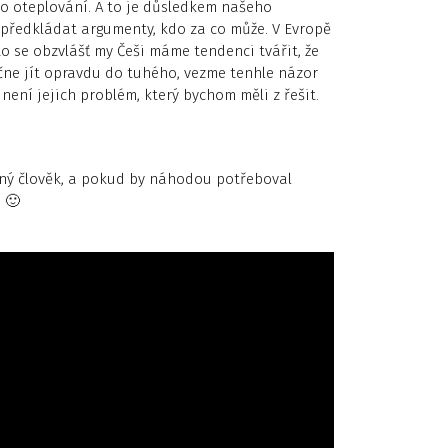
o oteplování. A to je důsledkem našeho
u předkládat argumenty, kdo za co může. V Evropě
 se obzvlášť my Češi máme tendenci tvářit, že
začne jít opravdu do tuhého, vezme tenhle názor
 není jejich problém, který bychom měli z řešit.
mný člověk, a pokud by náhodou potřeboval
. 🙂