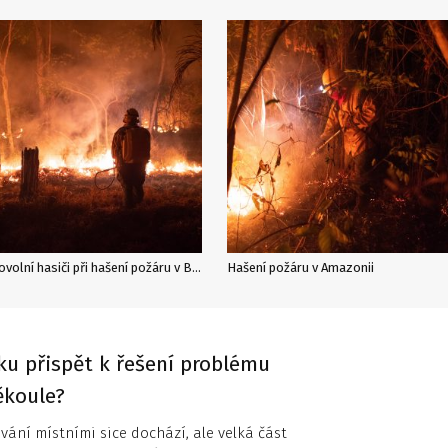
Dobrovolní hasiči při hašení požáru v Bolívii
Hašení požáru v Amazonii
ku přispět k řešení problému
ěkoule?
ování místními sice dochází, ale velká část