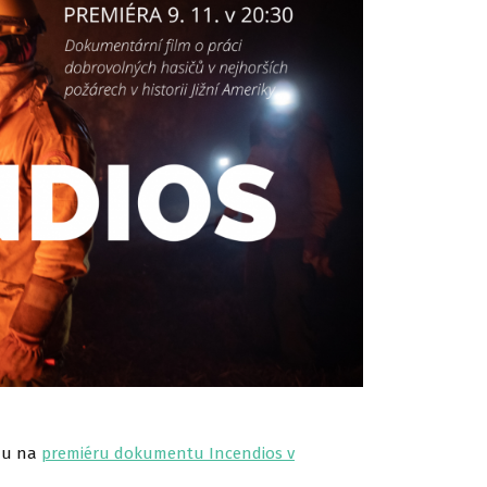
adu na
premiéru dokumentu Incendios v