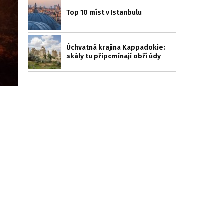
Top 10 míst v Istanbulu
Úchvatná krajina Kappadokie:
skály tu připomínají obří údy