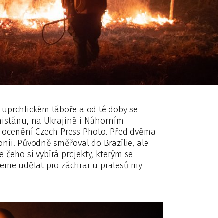
v uprchlickém táboře a od té doby se
nistánu, na Ukrajině i Náhorním
l ocenění Czech Press Photo. Před dvěma
onii. Původně směřoval do Brazílie, ale
 čeho si vybírá projekty, kterým se
žeme udělat pro záchranu pralesů my