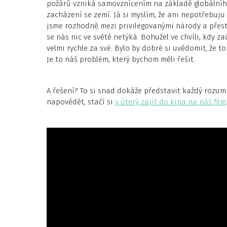
požárů vzniká samovznícením na základě globálníh
zacházení se zemí. Já si myslím, že ani nepotřebuj
jsme rozhodně mezi privilegovanými národy a přesto
se nás nic ve světě netýká. Bohužel ve chvíli, kdy 
velmi rychle za své. Bylo by dobré si uvědomit, že to
Je to náš problém, který bychom měli řešit.
A řešení? To si snad dokáže představit každý rozu
napovědět, stačí si
v úterý zajít do kina na náš film