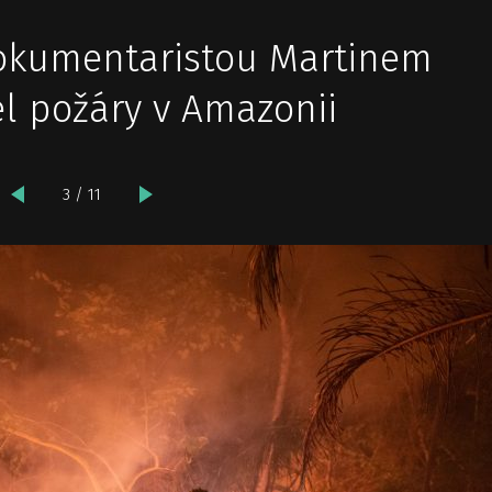
dokumentaristou Martinem
el požáry v Amazonii
3 / 11