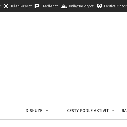
z
TuleniPasy.cz
Padler.cz
KnihyNaHory.cz
FestivalObzor
DISKUZE
CESTY PODLE AKTIVIT
RA