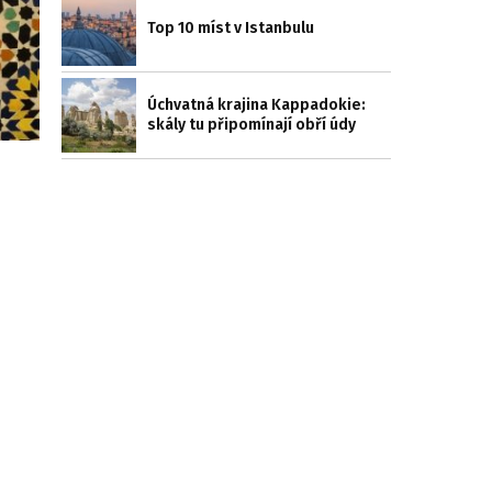
Top 10 míst v Istanbulu
Úchvatná krajina Kappadokie:
skály tu připomínají obří údy