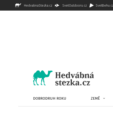
HedvabnaStezka.cz
SvetOutdooru.cz
SvetBehu.c
DOBRODRUH ROKU
ZEMĚ