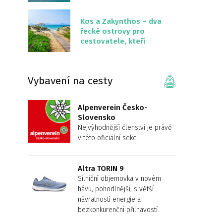
překvapivě malém
území
Kos a Zakynthos – dva
řecké ostrovy pro
cestovatele, kteří
chtějí něco jiného než
Krétu
Vybavení na cesty
Alpenverein Česko-
Slovensko
Nejvýhodnější členství je právě
v této oficiální sekci
Altra TORIN 9
Silniční objemovka v novém
hávu, pohodlnější, s větší
návratností energie a
bezkonkurenční přilnavostí.