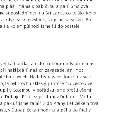
y na pláž i máma s babičkou a paní Smolová
sme si poslední den na Srí Lance co to šlo. Kolem
 když jsme to zvládli, šli jsme na večeři. Po
vali a kolem půlnoci jsme šli do postele.
veliká bouřka, ale do tří hodin, kdy přijel náš
e při nakládání našich zavazadel ani moc
čtvrté vyjeli. Na letiště jsme dorazili v šest
ojta byl trochu skleslý, protože mu cestou ve
oupil v Colombu. V pořádku jsme prošli všemi
 do
Dubaje
. Při mezipřistání v Dubaji si Vojta
a pak už jsme zamířili do Prahy. Let celkem trval
času, v Dubaji čekali hodinu a půl a do Prahy