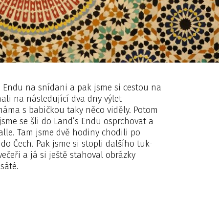
’s Endu na snídani a pak jsme si cestou na
ali na následující dva dny výlet
máma s babičkou taky něco viděly. Potom
 jsme se šli do Land’s Endu osprchovat a
Galle. Tam jsme dvě hodiny chodili po
 Čech. Pak jsme si stopli dalšího tuk-
večeři a já si ještě stahoval obrázky
sáté.