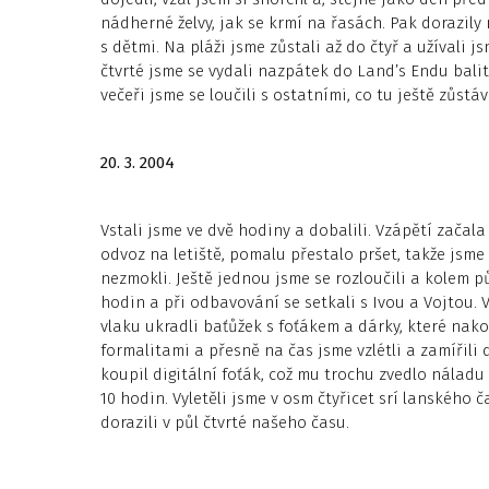
nádherné želvy, jak se krmí na řasách. Pak dorazil
s dětmi. Na pláži jsme zůstali až do čtyř a užívali j
čtvrté jsme se vydali nazpátek do Land’s Endu balit a
večeři jsme se loučili s ostatními, co tu ještě zůstá
20. 3. 2004
Vstali jsme ve dvě hodiny a dobalili. Vzápětí začala 
odvoz na letiště, pomalu přestalo pršet, takže jsm
nezmokli. Ještě jednou jsme se rozloučili a kolem půl 
hodin a při odbavování se setkali s Ivou a Vojtou. V
vlaku ukradli baťůžek s foťákem a dárky, které nak
formalitami a přesně na čas jsme vzlétli a zamířili
koupil digitální foťák, což mu trochu zvedlo náladu 
10 hodin. Vyletěli jsme v osm čtyřicet srí lanského 
dorazili v půl čtvrté našeho času.