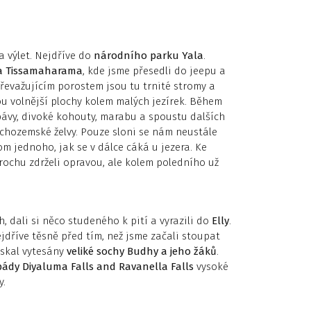
a výlet. Nejdříve do
národního parku Yala
.
a Tissamaharama
, kde jsme přesedli do jeepu a
 Převažujícím porostem jsou tu trnité stromy a
ou volnější plochy kolem malých jezírek. Během
 pávy, divoké kohouty, marabu a spoustu dalších
suchozemské želvy. Pouze sloni se nám neustále
om jednoho, jak se v dálce cáká u jezera. Ke
trochu zdrželi opravou, ale kolem poledního už
, dali si něco studeného k pití a vyrazili do
Elly
.
dříve těsně před tím, než jsme začali stoupat
 skal vytesány
veliké sochy Budhy a jeho žáků
.
pády
Diyaluma Falls and Ravanella Falls
vysoké
y.