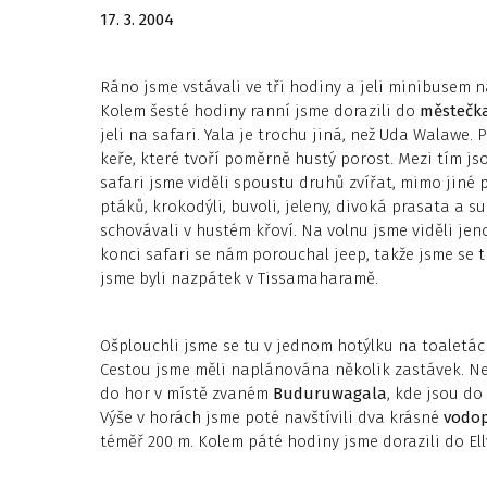
17. 3. 2004
Ráno jsme vstávali ve tři hodiny a jeli minibusem n
Kolem šesté hodiny ranní jsme dorazili do
městečk
jeli na safari. Yala je trochu jiná, než Uda Walawe.
keře, které tvoří poměrně hustý porost. Mezi tím js
safari jsme viděli spoustu druhů zvířat, mimo jiné
ptáků, krokodýli, buvoli, jeleny, divoká prasata a 
schovávali v hustém křoví. Na volnu jsme viděli jen
konci safari se nám porouchal jeep, takže jsme se 
jsme byli nazpátek v Tissamaharamě.
Ošplouchli jsme se tu v jednom hotýlku na toaletách
Cestou jsme měli naplánována několik zastávek. Nej
do hor v místě zvaném
Buduruwagala
, kde jsou do
Výše v horách jsme poté navštívili dva krásné
vodo
téměř 200 m. Kolem páté hodiny jsme dorazili do Ell