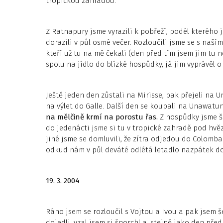
tropickou zahradou.
Z Ratnapury jsme vyrazili k pobřeží, podél kteréh
dorazili v půl osmé večer. Rozloučili jsme se s naším
kteří už tu na mě čekali (den před tím jsem jim tu ne
spolu na jídlo do blízké hospůdky, já jim vyprávěl o 
Ještě jeden den zůstali na Mirisse, pak přejeli na 
na výlet do Galle. Další den se koupali na Unawatu
na mělčině krmí na porostu řas.
Z hospůdky jsme šl
do jedenácti jsme si tu v tropické zahradě pod h
jiné jsme se domluvili, že zítra odjedou do Colomba 
odkud nám v půl deváté odlétá letadlo nazpátek do
19. 3. 2004
Ráno jsem se rozloučil s Vojtou a Ivou a pak jsem 
dojedli, vzal jsem si šnorchl a, stejně jako den p