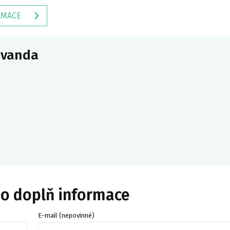
RMACE
ovanda
bo doplň informace
E-mail (nepovinné)