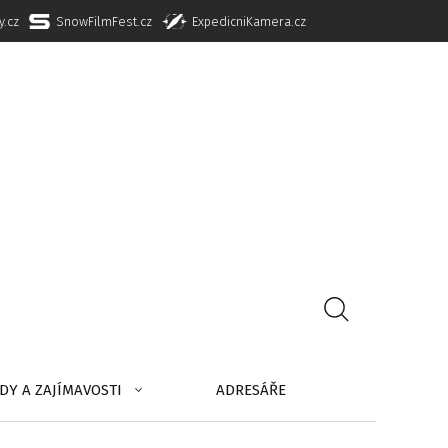
y.cz
SnowFilmFest.cz
ExpedicniKamera.cz
DY A ZAJÍMAVOSTI
ADRESÁŘE