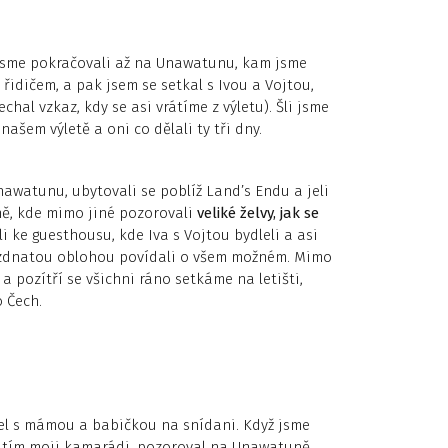
o jsme pokračovali až na Unawatunu, kam jsme
 řidičem, a pak jsem se setkal s Ivou a Vojtou,
chal vzkaz, kdy se asi vrátíme z výletu). Šli jsme
našem výletě a oni co dělali ty tři dny.
Unawatunu, ubytovali se poblíž Land’s Endu a jeli
ně, kde mimo jiné pozorovali
veliké želvy, jak se
i ke guesthousu, kde Iva s Vojtou bydleli a asi
vězdnatou oblohou povídali o všem možném. Mimo
a pozítří se všichni ráno setkáme na letišti,
 Čech.
šel s mámou a babičkou na snídani. Když jsme
řed tím moji kamarádi, pozoroval na Unawatuně