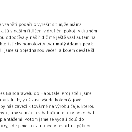
 vzápětí podařilo vyřešit s tím, že máma
 a já s naším řidičem v druhém pokoji v druhém
ou odpočívaly, náš řidič mě ještě vzal autem na
kteristický homolovitý tvar
malý Adam’s peak
.
li jsme si objednanou večeři a kolem deváté šli
řes Bandarawelu do Haputale. Projížděli jsme
aputalu, byly už zase všude kolem čajové
by nás zavezl k továrně na výrobu čaje, kterou
pobytu, aby se máma s babičkou mohly pokochat
plantážemi. Potom jsme se vydali dolů do
ury
, kde jsme si dali oběd v resortu s pěknou