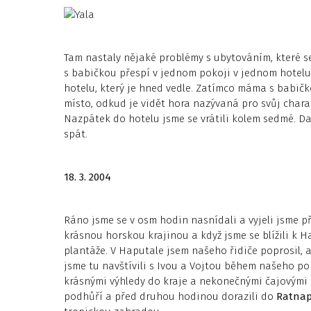
Tam nastaly nějaké problémy s ubytováním, které se
s babičkou přespí v jednom pokoji v jednom hotelu
hotelu, který je hned vedle. Zatímco máma s babičk
místo, odkud je vidět hora nazývaná pro svůj chara
Nazpátek do hotelu jsme se vrátili kolem sedmé. Da
spát.
18. 3. 2004
Ráno jsme se v osm hodin nasnídali a vyjeli jsme p
krásnou horskou krajinou a když jsme se blížili k H
plantáže. V Haputale jsem našeho řidiče poprosil, a
jsme tu navštívili s Ivou a Vojtou během našeho 
krásnými výhledy do kraje a nekonečnými čajovými 
podhůří a před druhou hodinou dorazili do
Ratnap