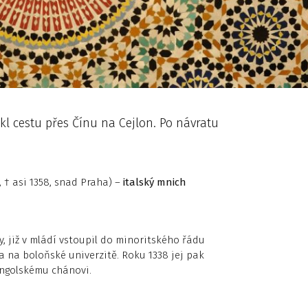
kl cestu přes Čínu na Cejlon. Po návratu
e, † asi 1358, snad Praha) –
italský mnich
y, již v mládí vstoupil do minoritského řádu
va na boloňské univerzitě. Roku 1338 jej pak
ongolskému chánovi.