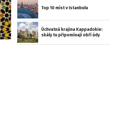
Top 10 míst v Istanbulu
Úchvatná krajina Kappadokie:
skály tu připomínají obří údy