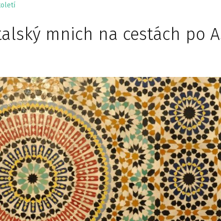
oletí
talský mnich na cestách po A