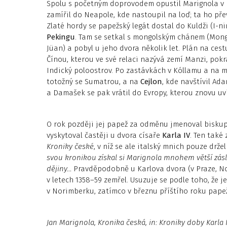
Spolu s početným doprovodem opustil Marignola v p
zamířil do Neapole, kde nastoupil na loď; ta ho př
Zlaté hordy se papežský legát dostal do Kuldži (I-n
Pekingu
. Tam se setkal s mongolským chánem (Mongo
Jüan) a pobyl u jeho dvora několik let. Plán na cest
Čínou, kterou ve své relaci nazývá zemí Manzi, pok
Indický poloostrov. Po zastávkách v Kóllamu a na 
totožný se Sumatrou, a na
Cejlon
, kde navštívil A
a Damašek se pak vrátil do Evropy, kterou znovu uvi
O rok později jej papež za odměnu jmenoval bisku
vyskytoval častěji u dvora císaře
Karla IV
. Ten také
Kroniky české
, v níž se ale italský mnich pouze drž
svou kronikou získal si Marignola mnohem větší zás
dějiny…
Pravděpodobně u Karlova dvora (v Praze, No
v letech 1358–59 zemřel. Usuzuje se podle toho, že je
v Norimberku, zatímco v březnu příštího roku pap
Jan Marignola, Kronika česká, in:
Kroniky doby Karla I