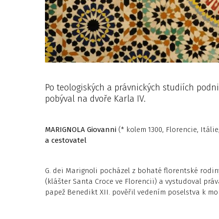
Po teologiských a právnických studiích podni
pobýval na dvoře Karla IV.
MARIGNOLA
Giovanni
(* kolem 1300, Florencie, Itáli
a cestovatel
G. dei Marignoli pocházel z bohaté florentské rodin
(klášter Santa Croce ve Florencii) a vystudoval prá
papež Benedikt XII. pověřil vedením poselstva k m