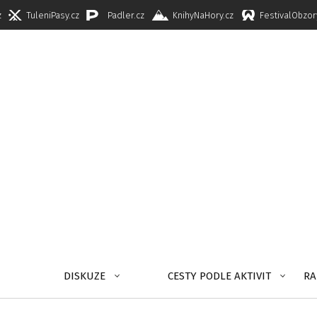
z
TuleniPasy.cz
Padler.cz
KnihyNaHory.cz
FestivalObzor
DISKUZE
CESTY PODLE AKTIVIT
RA