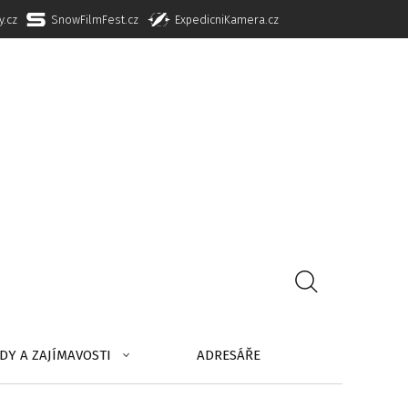
y.cz
SnowFilmFest.cz
ExpedicniKamera.cz
DY A ZAJÍMAVOSTI
ADRESÁŘE