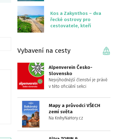
překvapivě malém
území
Kos a Zakynthos – dva
řecké ostrovy pro
cestovatele, kteří
chtějí něco jiného než
Krétu
Vybavení na cesty
Alpenverein Česko-
Slovensko
Nejvýhodnější členství je právě
v této oficiální sekci
Mapy a průvodci VŠECH
zemí světa
Na KnihyNaHory.cz
Altra TORIN 9