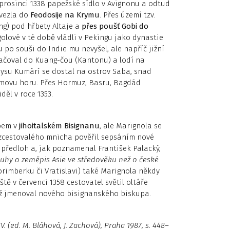
rosinci 1338 papežské sídlo v Avignonu a odtud
evezla do
Feodosije na Krymu
. Přes území tzv.
ing) pod hřbety Altaje a
přes poušť Gobi do
lové v té době vládli v Pekingu jako dynastie
u po souši do Indie mu nevyšel, ale napříč jižní
račoval do Kuang-čou (Kantonu) a lodí na
mysu Kumárí se dostal na ostrov Saba, snad
damovu horu. Přes Hormuz, Basru, Bagdád
děl v roce 1353.
pem v
jihoitalském Bi­signanu
, ale Marignola se
 zcestovalého mnicha pověřil sepsáním nové
el předloh a, jak poznamenal František Palacký,
luhy o zeměpis Asie ve středověku než o české
rimberku či Vratislavi) také Marignola někdy
ště v červenci 1358 cestovatel světil oltáře
ež jmenoval nového bisignanského biskupa.
V. (ed. M. Bláhová, J. Zachová), Praha 1987, s. 448–