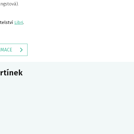
Engstová).
telství
Libri
.
RMACE
artínek