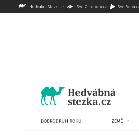
HedvabnaStezka.cz
SvetOutdooru.cz
SvetBehu.c
DOBRODRUH ROKU
ZEMĚ