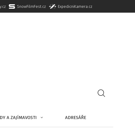
y.cz
SnowFilmFest.cz
ExpedicniKamera.cz
DY A ZAJÍMAVOSTI
ADRESÁŘE