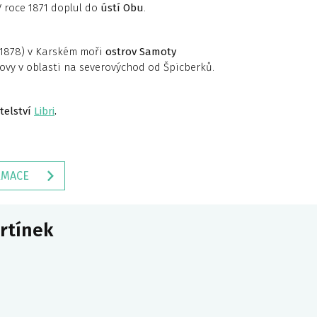
V roce 1871 doplul do
ústí Obu
.
(1878) v Karském moři
ostrov Samoty
ovy v oblasti na severovýchod od Špicberků.
telství
Libri
.
RMACE
artínek