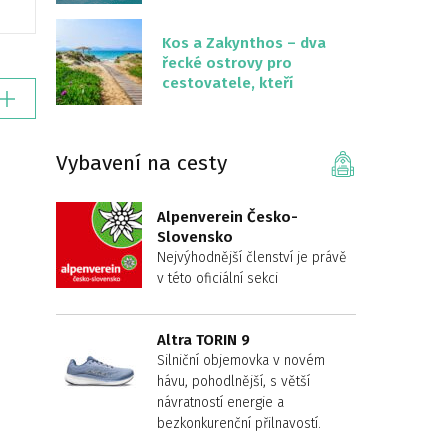
překvapivě malém
území
Kos a Zakynthos – dva
řecké ostrovy pro
cestovatele, kteří
chtějí něco jiného než
Krétu
Vybavení na cesty
Alpenverein Česko-
Slovensko
Nejvýhodnější členství je právě
v této oficiální sekci
Altra TORIN 9
Silniční objemovka v novém
hávu, pohodlnější, s větší
návratností energie a
bezkonkurenční přilnavostí.