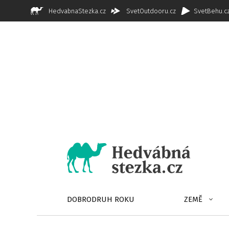
HedvabnaStezka.cz
SvetOutdooru.cz
SvetBehu.c
DOBRODRUH ROKU
ZEMĚ