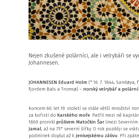
Nejen zkušené polárníci, ale i velrybáři se vy
Johannesen.
JOHANNESEN
Eduard Holm
(* 16. 7. 1844, Sandøya, f
fjordem Bals a Tromsø) –
norský velrybář a polární
Koncem 60. let 19. století se stále větší množství n
za kořistí do
Karského moře
. Patřil mezi ně kapit
1869 pronikl
průlivem Matočkin Šar
(mezi Severním 
Jamal
, až na 75° severní šířky. O rok později se vr
podmínek doplul až k
Jenisejskému zálivu
. Při zpá