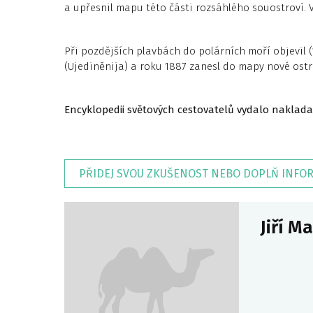
a upřesnil mapu této části rozsáhlého souostroví. 
Při pozdějších plavbách do polárních moří objevil 
(Ujediněnija) a roku 1887 zanesl do mapy nové ostr
Encyklopedii světových cestovatelů vydalo naklada
PŘIDEJ SVOU ZKUŠENOST NEBO DOPLŇ INFO
Jiří M