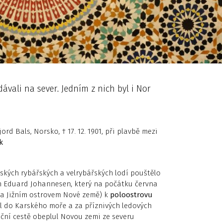
dávali na sever. Jedním z nich byl i Nor
jord Bals, Norsko, † 17. 12. 1901, při plavbě mezi
k
orských rybářských a velrybářských lodí pouštělo
án Eduard Johannesen, který na počátku června
a Jižním ostrovem Nové země) k
poloostrovu
átil do Karského moře a za příznivých ledových
teční cestě obeplul Novou zemi ze severu