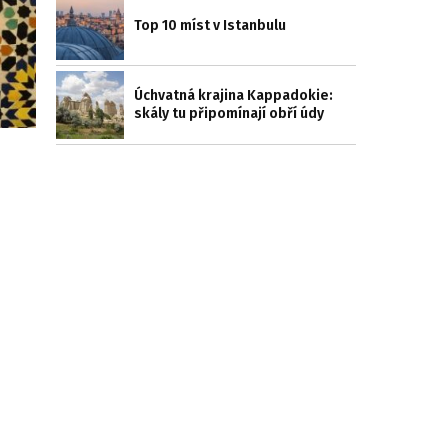
Top 10 míst v Istanbulu
Úchvatná krajina Kappadokie:
skály tu připomínají obří údy