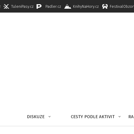
z
TuleniPasy.cz
Padler.cz
KnihyNaHory.cz
FestivalObzor
DISKUZE
CESTY PODLE AKTIVIT
RA