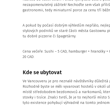
nezapomenutelný zážitek! Nechoďte sem však příliš
gastronomii, tedy miniaturní porce za cenu tří běžn
A pokud by počasí dobrým výhledům nepřálo, nejle
stylových podniků ve staré části města Gastownu 
tu dobré pizzerie či špagetárny.
Cena večeře: Sushi – 5 CAD, hamburger + hranolky + 
20 CAD.
Kde se ubytovat
Ve Vancouveru je pro neznalé návštěvníky důležitá
Rozhodně byste se měli vyvarovat hostelů v okolí ul
místě středobodem bezdomovců a narkomanů, kterých
stovky i tisíce. Znalci tvrdí, že je to nejhorší míst
tyto existence pohybují výhradně na tomto jednom 