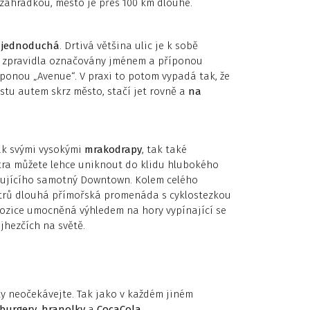
 zahrádkou, město je přes 100 km dlouhé.
i
jednoduchá
. Drtivá většina ulic je k sobě
ou zpravidla označovány jménem a příponou
íponou „Avenue“. V praxi to potom vypadá tak, že
stu autem skrz město, stačí jet rovně a
na
ak svými vysokými
mrakodrapy
, tak také
ntra můžete lehce uniknout do klidu hlubokého
hujícího samotný Downtown. Kolem celého
etrů dlouhá přímořská promenáda s cyklostezkou
spozice umocněná výhledem na hory vypínající se
jhezčích na světě.
y neočekávejte. Tak jako v každém jiném
burgery
,
hranolky
a
CocaCola
.