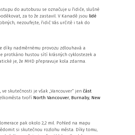
ástupu do autobusu se označuje u řidiče, slušné
oděkovat, za to že zastavil. V Kanadě jsou
lidé
ných, nezoufejte, řidič Vás určitě i tak do
 je díky nadměrnému provozu zdlouhavá a
je protkáno hustou sítí krásných cyklostezek a
atické je, že MHD přepravuje kola zdarma.
 ve skutečnosti je však „Vancouver“ jen
část
velkoměsta tvoří
North Vancouver
,
Burnaby
,
New
glomerace pak okolo 2,2 mil. Pohled na mapu
vědomit si skutečnou rozlohu města. Díky tomu,