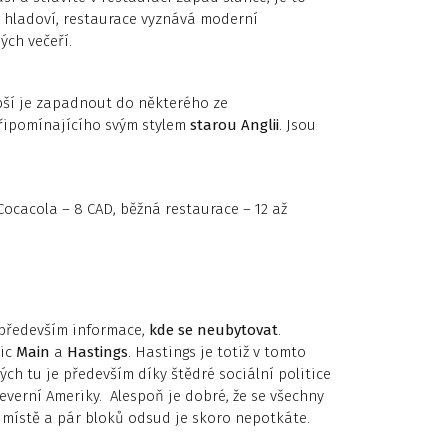
 hladoví, restaurace vyznává moderní
ých večeří.
pší je zapadnout do některého ze
připomínajícího svým stylem
starou Anglii
. Jsou
Cocacola – 8 CAD, běžná restaurace – 12 až
 především informace,
kde se neubytovat
.
ic
Main
a
Hastings
. Hastings je totiž v tomto
 tu je především díky štědré sociální politice
o Severní Ameriky. Alespoň je dobré, že se všechny
místě a pár bloků odsud je skoro nepotkáte.