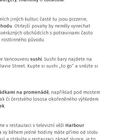
ch jiných kultur, časté tu jsou pizzerie,
ýchodu
. Otrlejší povahy by neměly vynechat
 svérázných obchůdcích s potravinami často
i rostlinného původu.
e ve Vancouveru
sushi
. Sushi bary najdete na
vie Street. Kupte si sushi „to go“ a snězte si
rádkami na promenádě
, například pod mostem
eak či čerstvého lososa okořeněného výhledem
ek
.
 v restauraci v televizní věži
Harbour
 a vy během jedné hodiny máte přímo od stolu
í a strávíte v restauraci západ slunce, je to