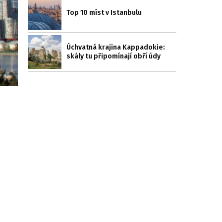
Top 10 míst v Istanbulu
Úchvatná krajina Kappadokie:
skály tu připomínají obří údy