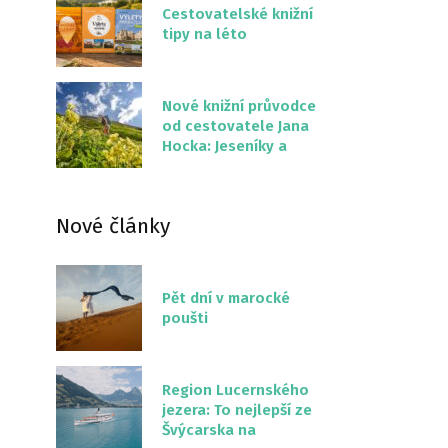
Cestovatelské knižní
tipy na léto
Nové knižní průvodce
od cestovatele Jana
Hocka: Jeseníky a
Severní stezka
Slovenskem
Nové články
Pět dní v marocké
poušti
Region Lucernského
jezera: To nejlepší ze
Švýcarska na