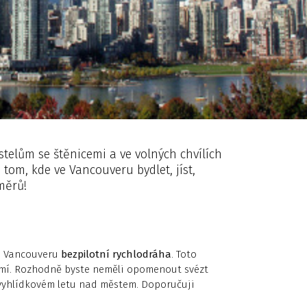
stelům se štěnicemi a ve volných chvílích
 tom, kde ve Vancouveru bydlet, jíst,
měrů!
ve Vancouveru
bezpilotní rychlodráha
. Toto
 zemí. Rozhodně byste neměli opomenout svézt
 vyhlídkovém letu nad městem. Doporučuji