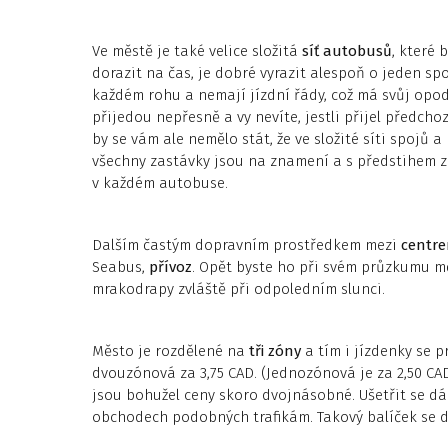
Ve městě je také velice složitá
síť autobusů
, které 
dorazit na čas, je dobré vyrazit alespoň o jeden spo
každém rohu a nemají jízdní řády, což má svůj opo
přijedou nepřesně a vy nevíte, jestli přijel předcho
by se vám ale nemělo stát, že ve složité síti spojů a
všechny zastávky jsou na znamení a s předstihem z
v každém autobuse.
Dalším častým dopravním prostředkem mezi
centr
Seabus,
přívoz
. Opět byste ho při svém průzkumu m
mrakodrapy zvláště při odpoledním slunci.
Město je rozdělené na
tři zóny
a tím i jízdenky se p
dvouzónová za 3,75 CAD. (Jednozónová je za 2,50 CAD
jsou bohužel ceny skoro dvojnásobné. Ušetřit se 
obchodech podobných trafikám. Takový balíček se dá