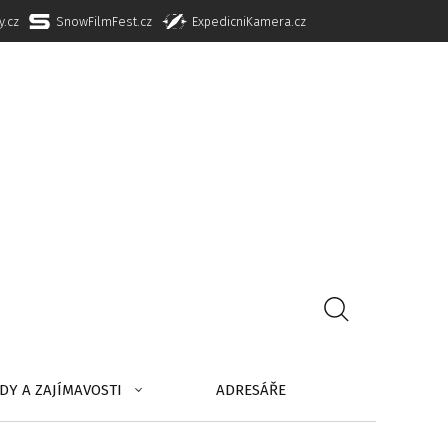
y.cz
SnowFilmFest.cz
ExpedicniKamera.cz
DY A ZAJÍMAVOSTI
ADRESÁŘE