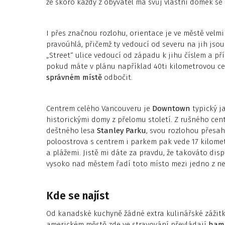
že skoro každý z obyvatel má svůj vlastní domek se
I přes značnou rozlohu, orientace je ve městě velm
pravoúhlá, přičemž ty vedoucí od severu na jih js
„Street“ ulice vedoucí od západu k jihu číslem a př
pokud máte v plánu například 40ti kilometrovou ce
správném místě
odbočit.
Centrem celého Vancouveru je
Downtown
typický j
historickými domy z přelomu století. Z rušného ce
deštného lesa
Stanley Parku
, svou rozlohou přesa
poloostrova s centrem i parkem pak vede 17 kilom
a plážemi. Jistě mi dáte za pravdu, že takováto di
vysoko nad městem řadí toto místo mezi jedno z ne
Kde se najíst
Od kanadské kuchyně žádné extra kulinářské zážitk
americkém městě zde ve stravování převládají
ham