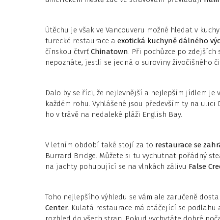
Útěchu je však ve Vancouveru možné hledat v kuchyní
turecké restaurace a
exotická kuchyně dálného v
čínskou čtvrť
Chinatown
. Při pochůzce po zdejších
nepoznáte, jestli se jedná o suroviny živočišného č
Dalo by se říci, že nejlevnější a nejlepším jídlem j
každém rohu. Vyhlášené jsou především ty na ulici Da
ho v trávě na nedaleké pláži English Bay.
V letním období také stojí za to
restaurace se zah
Burrard Bridge. Můžete si tu vychutnat pořádný st
na jachty pohupující se na vlnkách zálivu
False Cre
Toho nejlepšího výhledu se vám ale zaručeně dostane
Center
. Kulatá restaurace má otáčející se podlahu
rozhled do všech stran. Pokud vychytáte dobré počas