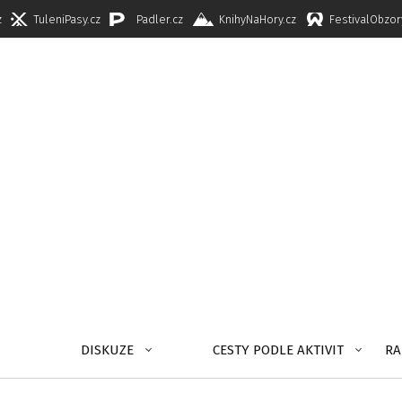
z
TuleniPasy.cz
Padler.cz
KnihyNaHory.cz
FestivalObzor
DISKUZE
CESTY PODLE AKTIVIT
RA