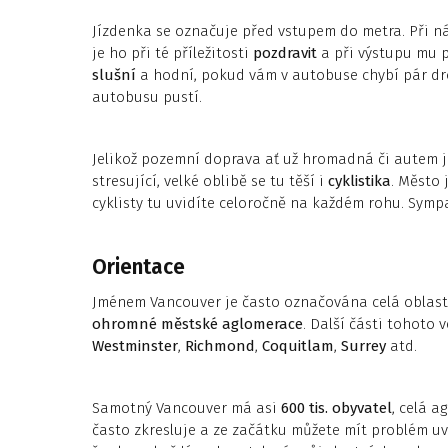
Jízdenka se označuje před vstupem do metra. Při n
je ho při té příležitosti
pozdravit
a při výstupu mu p
slušní
a hodní, pokud vám v autobuse chybí pár drob
autobusu pustí.
Jelikož pozemní doprava ať už hromadná či autem
stresující, velké oblibě se tu těší i
cyklistika
. Město 
cyklisty tu uvidíte celoročně na každém rohu. Symp
Orientace
Jménem Vancouver je často označována celá oblast,
ohromné městské aglomerace
. Další části tohoto 
Westminster
,
Richmond
,
Coquitlam
,
Surrey
atd.
Samotný Vancouver má asi
600 tis. obyvatel
, celá a
často zkresluje a ze začátku můžete mít problém u