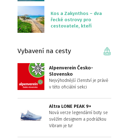
překvapivě malém
území
Kos a Zakynthos – dva
řecké ostrovy pro
cestovatele, kteří
chtějí něco jiného než
Krétu
Vybavení na cesty
Alpenverein Česko-
Slovensko
Nejvýhodnější členství je právě
v této oficiální sekci
Altra LONE PEAK 9+
Nová verze legendární boty se
svěžím designem a podrážkou
Vibram je tu!