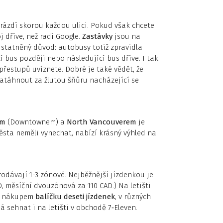
brázdí skorou každou ulici. Pokud však chcete
j dříve, než radí Google.
Zastávky
jsou na
dstatněný důvod: autobusy totiž zpravidla
zí bus později nebo následující bus dříve. I tak
 přestupů uvíznete. Dobré je také vědět, že
atáhnout za žlutou šňůru nacházející se
em
(Downtownem) a
North Vancouverem
je
ěsta neměli vynechat, nabízí krásný výhled na
rodávají 1-3 zónové. Nejběžnější jízdenkou je
, měsíční dvouzónová za 110 CAD.) Na letišti
dá nákupem
balíčku deseti jízdenek
, v různých
 sehnat i na letišti v obchodě 7‑Eleven.