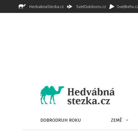
HedvabnaStezka.cz
SvetOutdooru.cz
SvetBehu.c
DOBRODRUH ROKU
ZEMĚ