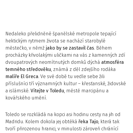
Nedaleko přelidněné španělské metropole tepající
hektickým rytmem života se nachází starobylé
městečko, v němž
jako by se zastavil čas
. Během
procházky křivolakými uličkami na vás z kamenných zdí
dvoupatrových neomítnutých domků dýchá
atmosféra
temného středověku
, známá z děl zdejšího rodáka
malíře El Greca
. Ve své době tu vedle sebe žili
příslušníci tří významných kultur – křesťanské, židovské
a islámské.
Vítejte v Toledu
, městě marcipánu a
kovářského umění.
Toledo se rozkládá na kopci asi hodinu cesty na jih od
Madridu. Kolem dokola jej obtéká
řeka Tajo
, která tak
tvoří přirozenou hranici, v minulosti zároveň chránící