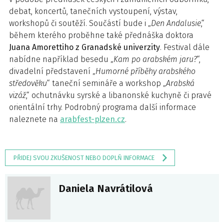
debat, koncertů, tanečních vystoupení, výstav,
workshopů či soutěží. Součástí bude i „
Den Andalusie
,“
během kterého proběhne také přednáška doktora
Juana Amorettiho z Granadské univerzity
. Festival dále
nabídne například besedu „
Kam po arabském jaru?
“,
divadelní představení „
Humorné příběhy arabského
středověku
“ taneční semináře a workshop „
Arabská
vizáž
,“ ochutnávku syrské a libanonské kuchyně či pravé
orientální trhy. Podrobný programa další informace
naleznete na
arabfest-plzen.cz
.
PŘIDEJ SVOU ZKUŠENOST NEBO DOPLŇ INFORMACE
Daniela Navrátilová