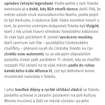
opředen četnými legendami
. Podle jedné z nich Toledo
existovalo již
v době, kdy Bůh stvořil slunce
; další říká, že
město založil vnuk starozákonního Noeho, podle jiných
to byl Herkules, či dokonce Židé. Fakta nicméně hovoří o
tom, že prvními známými dobyvateli Toleda byli
Vizigóti
,
kteří z něj učinili hlavní středisko Toledského království.
To však bylo počátkem 8. století
vyvráceno muslimy
,
kteří centrum své říše – pozdějšího Córdobského
chalífátu – přenesli na jih do Córdoby. Toledo na čas
ztratilo svou autonomii
, tu se ale jejím obyvatelům
podařilo získat zpět začátkem 11. století, kdy se chalífát
rozpadl. Půl století na to však město
padlo do rukou
katolického krále Alfonsa VI
., což byl definitivní konec
muslimské nadvlády v Toledu.
I přes
bouřlivé dějiny a rychlé střídání vládců
se Toledu
podařilo uchovat si zásadní postavení na poli kultury.
Mnoho muslimů a Židů ve městě zůstalo i po jeho