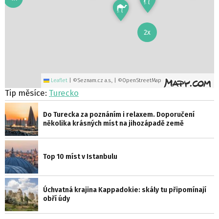
2x
Leaflet
|
©Seznam.cz a.s., | ©OpenStreetMap
Tip měsíce:
Turecko
Do Turecka za poznáním i relaxem. Doporučení
několika krásných míst na jihozápadě země
Top 10 míst v Istanbulu
Úchvatná krajina Kappadokie: skály tu připomínají
obří údy