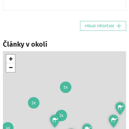
PŘIDAT PŘÍSPĚVEK
Články v okolí
+
−
5x
2x
2x
4x