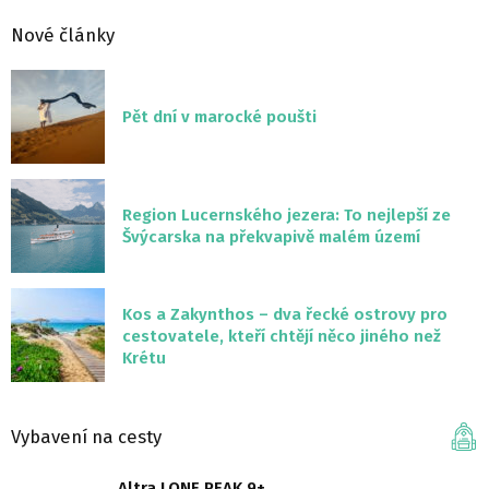
Nové články
Pět dní v marocké poušti
Region Lucernského jezera: To nejlepší ze
Švýcarska na překvapivě malém území
Kos a Zakynthos – dva řecké ostrovy pro
cestovatele, kteří chtějí něco jiného než
Krétu
Vybavení na cesty
Altra LONE PEAK 9+