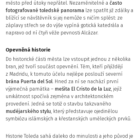
město před útoky nepřátel. Nezaměnitelné a
často
fotografované
toledské panorama
lze spatřit již zdálky a
blížící se návštěvník si jej nemůže s ničím splést: ze
záplavy střech se do výše vypíná gotická katedrála a
napravo od ní čtyři věže pevnosti Alcázar.
Opevněná historie
Do historické části města lze vstoupit jednou z několika
bran, jež tvoří součást opevnění. Těm, kteří přijíždějí
z Madridu, k tomuto účelu nejlépe poslouží severní
brána Puerta del Sol
. Hned za ní se nachází první
výjimečná památka –
mešita El Cristo de la Luz
, jejíž
unikátnost spočívá zejména v architektonickém
provedení. Jedná se totiž o stavbu takzvaného
mudéjarského stylu
, který představuje ojedinělou
symbiózu islámských a křesťanských uměleckých prvků.
Historie Toleda sahá daleko do minulosti a jeho původ je