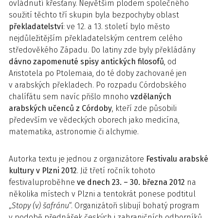
ovládnutí křesťany. Největším plodem společného
soužití těchto tří skupin byla bezpochyby oblast
překladatelství
: ve 12. a 13. století bylo město
nejdůležitějším překladatelským centrem celého
středověkého Západu. Do latiny zde byly překládány
dávno zapomenuté spisy antických filosofů
, od
Aristotela po Ptolemaia, do té doby zachované jen
v arabských překladech. Po rozpadu Córdobského
chalífátu sem navíc přišlo mnoho
vzdělaných
arabských učenců z Córdoby
, kteří zde působili
především ve vědeckých oborech jako medicína,
matematika, astronomie či alchymie.
Autorka textu je jednou z organizátore
Festivalu arabské
kultury v Plzni 2012
. Již třetí ročník tohoto
festivaluproběhne
ve dnech 23. – 30. března 2012
na
několika místech v Plzni a tentokrát ponese podtitul
„
Stopy (v) šafránu
“. Organizátoři slibují bohatý program
v podobě přednášek českých i zahraničních odborníků,