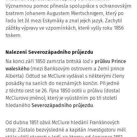
Významnou pomoc přinesla spolupráce s ochranovským
bratrem Johanem Augustem Miertschnigem, který po
řadu let žil mezi Eskymáky a znal jejich jazyk. Zachytil
zážitky výpravy ve vzpomínkách, které vyšly roku 1856
tiskem.
Nalezení Severozápadního průjezdu
Na konci září 1850 zamrzla britská loď v
průlivu Prince
waleského
(mezi Banksovým ostrovem a Zemí prince
Alberta). Odtud se McClure vydával s některými členy
posádky na saních do neznámých končin. Při jedné
z těchto cest se 26. října 1850 ocitli u průlivu (dostal
McClurovo jméno), který je vyústěním po tři století
hledaného
Severozápadního průjezdu
.
Od dubna 1851 oživil McClure hledání Franklinových
stop. Zůstalo bezvýsledné a kapitán
Investigatoru
měl