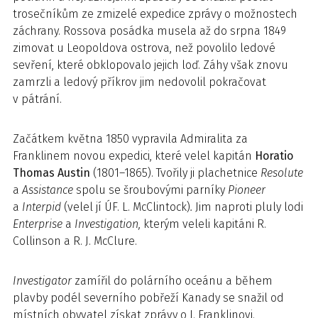
trosečníkům ze zmizelé expedice zprávy o možnostech
záchrany. Rossova posádka musela až do srpna 1849
zimovat u Leopoldova ostrova, než povolilo ledové
sevření, které obklopovalo jejich loď. Záhy však znovu
zamrzli a ledový příkrov jim nedovolil pokračovat
v pátrání.
Začátkem května 1850 vypravila Admiralita za
Franklinem novou expedici, které velel kapitán
Horatio
Thomas Austin
(1801–1865). Tvořily ji plachetnice
Resolute
a
Assistance
spolu se šroubovými parníky
Pioneer
a
Interpid
(velel jí ÚF. L. McClintock)
.
Jim naproti pluly lodi
Enterprise
a
Investigation,
kterým veleli kapitáni R.
Collinson a R. J. McClure.
Investigator
zamířil do polárního oceánu a během
plavby podél severního pobřeží Kanady se snažil od
místních obyvatel získat zprávy o J. Franklinovi.