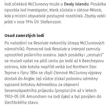
lodi očekává McClureovy muže u
Dealy Islandu
. Posádka
opustila loď
Investigator
, která zůstala v zátoce Milosti,
kde ji místní obyvatelé postupně rozebírali. Zbytky viděl
ještě v roce 1914 ÚV. Stefansson.
Osud zamrzlých lodí
Po nalodění na
Resolute
nekončily útrapy McClureových
námořníků. Pomocné lodi
Resolute
a
Interpid
zamrzly
uprostřed polárního oceánu. Jejich posádky i „cestující“
se museli vydat na pěší cestu po ledě až k Beecheyovu
ostrovu, kde kotvila nepříliš velká loď
Northern Star.
Teprve v říjnu 1854 se zbylí členové McClurovy výpravy
dostali do Anglie. Její vůdce získal polovinu odměny
vypsané britskou Admiralitou za objevení
Severozápadního průjezdu (proplul jím až v letech
1903–05 ÚR. Amundsen na lodi
Gjøa
) a byl povýšen do
šlechtického stavu.