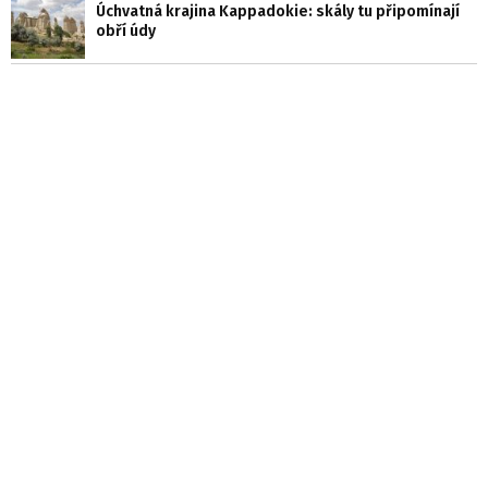
Úchvatná krajina Kappadokie: skály tu připomínají
obří údy