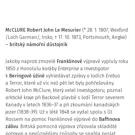
McCLURE
Robert John Le Mesurier
(* 28. 1. 1807, Wexford
/Loch Garman/, Irsko, † 17. 10. 1873, Portsmouth, Anglie)
– britský námořní důstojník
Jakoby naproti zmizelé
Franklinově
výpravě vypluly roku
1850 z Honolulu koráby
Enterprise
a
Investigator
k
Beringově úžině
vyhledávat zprávy o lodích
Erebus
a
Terror
, které už víc než pět let byly pohřešovány.
Robert John McClure, který velel
Investigatoru
, poznal
arktické kraje při Backově plavbě s lodí
Terror
severem
Kanady v letech 1836–37 a při zkoumání kanadských
jezer (1838–39). Už v létě 1848 se vydal spolu s ÚJ.
Rossem na pomoc Franklinově výpravě do
Baffinova
zálivu
. Britská pomocná výprava zřizovala skladiště
potravin a nejrůznějšími způsoby se snažila poslat