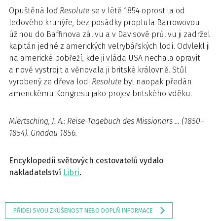
Opuštěná loď
Resolute
se v létě 1854 oprostila od
ledového krunýře, bez posádky proplula Barrowovou
úžinou do Baffinova zálivu a v Davisově průlivu ji zadržel
kapitán jedné z amerických velrybářských lodí. Odvlekl ji
na americké pobřeží, kde ji vláda USA nechala opravit
a nově vystrojit a věnovala ji britské královně. Stůl
vyrobený ze dřeva lodi
Resolute
byl naopak předán
americkému Kongresu jako projev britského vděku.
Miertsching, J. A.: Reise-Tagebuch des Missionars … (1850–
1854). Gnadau 1856.
Encyklopedii světových cestovatelů vydalo
nakladatelství
Libri
.
PŘIDEJ SVOU ZKUŠENOST NEBO DOPLŇ INFORMACE