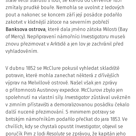
stále větší starosti s lodí, se kterou od července 1851
zmítaly prudké bouře. Nemohla se uvolnit z ledových
pout a nakonec se koncem září její posádce podařilo
zakotvit v klidnější zátoce na severním pobřeží
Banksova ostrova
, které dala jméno zátoka Milosti (Bay
of Mercy). Nepřipravení námořníci
Investigatoru
museli
znovu přezimovat v Arktidě a jen lov je zachránil před
vyhladověním.
V dubnu 1852 se McClure pokusil vyhledat skladiště
potravin, které mohla zanechat některá z dřívějších
výprav na Melvillově ostrově. Našel však jen zprávy
o přítomnosti Austinovy expedice. McClurovi zbylo jen
spolehnutí na vlastní síly.
Investigator
zůstával uvězněn
v zimním přístavišti a demoralizovanou posádku čekalo
další nucené přezimování. S minimem potravy se
britským námořníkům podařilo přečkat do jara 1853. Ve
chvílích, kdy se chystali opustit
Investigator
, objevil se
poručík Pim z lodi
Resolute
se zprávou, že kapitán jeho