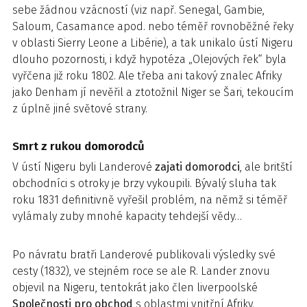
sebe žádnou vzácností (viz např. Senegal, Gambie,
Saloum, Casamance apod. nebo téměř rovnoběžné řeky
v oblasti Sierry Leone a Libérie), a tak unikalo ústí Nigeru
dlouho pozornosti, i když hypotéza „Olejových řek“ byla
vyřčena již roku 1802. Ale třeba ani takový znalec Afriky
jako Denham jí nevěřil a ztotožnil Niger se Šari, tekoucím
z úplně jiné světové strany.
Smrt z rukou domorodců
V ústí Nigeru byli Landerové
zajati domorodci
, ale britští
obchodníci s otroky je brzy vykoupili. Bývalý sluha tak
roku 1831 definitivně vyřešil problém, na němž si téměř
vylámaly zuby mnohé kapacity tehdejší vědy…
Po návratu bratři Landerové publikovali výsledky své
cesty (1832), ve stejném roce se ale R. Lander znovu
objevil na Nigeru, tentokrát jako člen liverpoolské
Společnosti pro obchod
s oblastmi vnitřní Afriky.