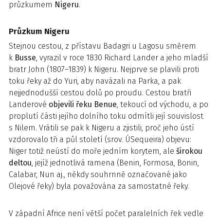
průzkumem
Nigeru
.
Průzkum Nigeru
Stejnou cestou, z přístavu Badagri u La­gosu směrem
k
Busse
, vyrazil v roce 1830 Richard Lander a jeho mladší
bratr John (1807–1839) k Nigeru. Nejprve se plavili proti
toku řeky až do Yuri, aby navázali na Parka, a pak
nejjednodušší cestou dolů po proudu. Cestou bratři
Landerové
objevili řeku Benue
, tekoucí od východu, a po
proplutí části jejího dolního toku odmítli její souvislost
s Nilem. Vrátili se pak k Nigeru a zjistili, proč jeho ústí
vzdorovalo tři a půl století (srov. ÚSequeira) objevu:
Niger totiž neústí do moře jedním korytem, ale
širokou
deltou
, jejíž jednotlivá ramena (Benin, Formosa, Bonin,
Calabar, Nun aj., někdy souhrnně označované jako
Olejové řeky) byla považována za samostatné řeky.
V západní Africe není větší počet paralelních řek vedle