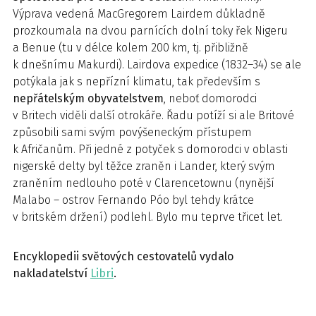
Výprava vedená MacGregorem Lairdem důkladně
prozkoumala na dvou parnících dolní toky řek Ni­geru
a Benue (tu v délce kolem 200 km, tj. přibližně
k dnešnímu Makurdi). Lairdova expedice (1832–34) se ale
potýkala jak s nepřízní klimatu, tak především s
nepřátelským obyvatelstvem
, neboť domorodci
v Britech viděli další otrokáře. Řadu potíží si ale Britové
způsobili sami svým povýšeneckým přístupem
k Afričanům. Při jedné z potyček s domorodci v oblasti
nigerské delty byl těžce zraněn i Lander, který svým
zraněním nedlouho poté v Clarencetownu (nynější
Malabo – ostrov Fernando Póo byl tehdy krátce
v britském držení) podlehl. Bylo mu teprve třicet let.
Encyklopedii světových cestovatelů vydalo
nakladatelství
Libri
.