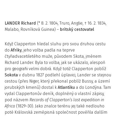
LANDER
Richard
(* 8. 2. 1804, Truro, Anglie, † 16. 2. 1834,
Malabo, Rovníková Guinea) –
britský cestovatel
Když Clapperton hledal sluhu pro svou druhou cestu
do
Afriky
, jeho volba padla na teprve
čtyřiadvacetiletého muže, původem Skota, jménem
Richard Lander. Byla to volba, jak se ukázalo, alespoň
pro geografii velmi dobrá. Když totiž Clapperton poblíž
Sokota
v dubnu 1827 podlehl úplavici, Lander se stejnou
cestou (přes Niger, který překonal poblíž Bussy, a území
jorubských kmenů) dostal k
Atlantiku
a do Londýna. Tam
vydal Clappertonův deník, doplněný o vlastní zápisy,
pod názvem
Records of Clapperton’s last expedition in
Africa
(1829–30). Jako znalce terénu jej také nedlouho
poté Královská zeměpisná společnost pověřila dalším