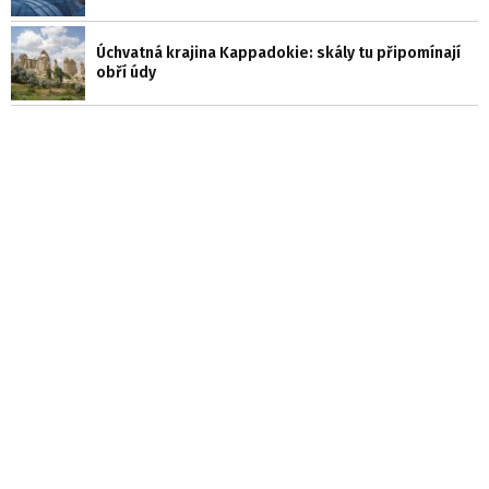
Úchvatná krajina Kappadokie: skály tu připomínají
obří údy