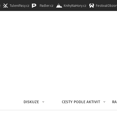
z
TuleniPasy.cz
Padler.cz
KnihyNaHory.cz
FestivalObzor
DISKUZE
CESTY PODLE AKTIVIT
RA