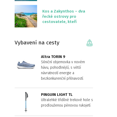
překvapivě malém
území
Kos a Zakynthos – dva
řecké ostrovy pro
cestovatele, kteří
chtějí něco jiného než
Krétu
Vybavení na cesty
Altra TORIN 9
Silniční objemovka v novém
hávu, pohodlnější, s větší
návratností energie a
bezkonkurenční přilnavostí.
PINGUIN LIGHT TL
Ultralehké třídílné trekové hole s
prodlouženou pěnovou rukojetí.