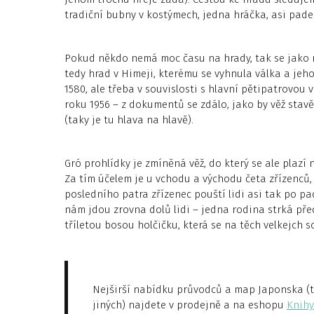
tradiční bubny v kostýmech, jedna hráčka, asi pade
Pokud někdo nemá moc času na hrady, tak se jako n
tedy hrad v Himeji, kterému se vyhnula válka a je
1580, ale třeba v souvislosti s hlavní pětipatrovou 
roku 1956 – z dokumentů se zdálo, jako by věž stavě
(taky je tu hlava na hlavě).
Gró prohlídky je zmíněná věž, do který se ale plazí 
Za tím účelem je u vchodu a východu četa zřízenců, 
posledního patra zřízenec pouští lidi asi tak po p
nám jdou zrovna dolů lidi – jedna rodina strká př
tříletou bosou holčičku, která se na těch velkejch s
Nejširší nabídku průvodců a map Japonska (tu
jiných) najdete v prodejně a na eshopu
Knihy