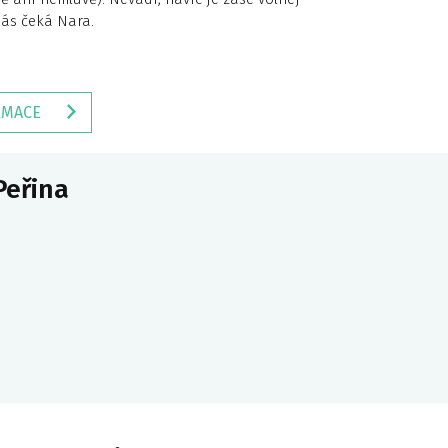
nás čeká Nara.
RMACE
Peřina