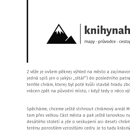
Z věže je ovšem pěknej výhled na město a zajímavo
jedná spíš jen o jakýsi „oltář“) do posledního patr
tenhle chrám, kterej byl poté kvůli stavbě hradu zbo
vrácen zpět na původní místo, i když tedy o něco vý
Spěcháme, chceme ještě stihnout chrámový areál Mo
tam přes velkou část města a pak ještě lanovkou n
desátého století a jde o seskupení asi deseti chrá
terénu porostlém vzrostlými cedry. Je to tady krásn