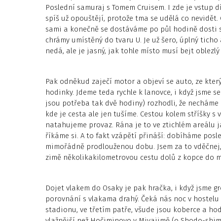
Poslední samuraj s Tomem Cruisem. I zde je vstup díky
spíš už opouštějí, protože tma se udělá co nevidět. 
sami a konečně se dostáváme po půl hodině dosti sv
chrámy umístěný do tvaru U. Je už šero, úplný ticho 
nedá, ale je jasný, jak tohle místo musí bejt oblezl
Pak odněkud zaječí motor a objeví se auto, ze kter
hodinky. Jdeme teda rychle k lanovce, i když jsme se
jsou potřeba tak dvě hodiny) rozhodli, že necháme 
kde je cesta ale jen tušíme. Cestou kolem stříšky 
natahujeme provaz. Rána je to ve ztichlém areálu ja
říkáme si. A to fakt vzápětí přináší: dobíháme posl
mimořádně prodlouženou dobu. Jsem za to vděčnej, 
zimě několikakilometrovou cestu dolů z kopce do m
Dojet vlakem do Osaky je pak hračka, i když jsme gr
porovnání s vlakama drahý. Čeká nás noc v hostel
stadionu, ve třetím patře, všude jsou koberce a hodn
vlažnější než Hočiminovo v Miyajimě (o Shodo-shimě