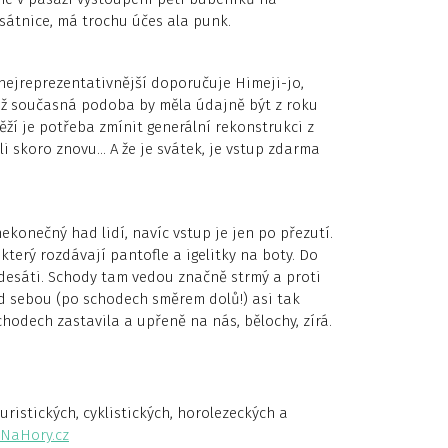
sátnice, má trochu účes ala punk.
ejreprezentativnější doporučuje Himeji-jo,
hož současná podoba by měla údajně být z roku
věží je potřeba zmínit generální rekonstrukci z
li skoro znovu… A že je svátek, je vstup zdarma
nekonečný had lidí, navíc vstup je jen po přezutí.
který rozdávají pantofle a igelitky na boty. Do
adesáti. Schody tam vedou značně strmý a proti
ed sebou (po schodech směrem dolů!) asi tak
chodech zastavila a upřeně na nás, bělochy, zírá.
ristických, cyklistických, horolezeckých a
NaHory.cz