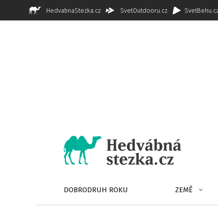
HedvabnaStezka.cz
SvetOutdooru.cz
SvetBehu.c
DOBRODRUH ROKU
ZEMĚ