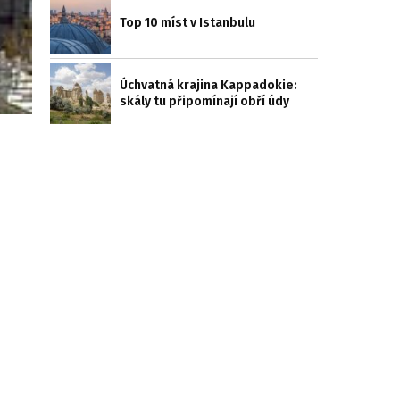
Top 10 míst v Istanbulu
Úchvatná krajina Kappadokie:
skály tu připomínají obří údy