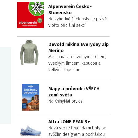
Alpenverein Česko-
Slovensko
Nejvýhodnější členství je právě
v této oficiální sekci
Devold mikina Everyday Zip
Merino
Mikina na zip s volným střihem,
vysokým límcem, kapucou a
velkými kapsami.
Mapy a průvodci VŠECH
zemí světa
Na KnihyNaHory.cz
Altra LONE PEAK 9+
Nová verze legendární boty se
svěžím designem a podrážkou