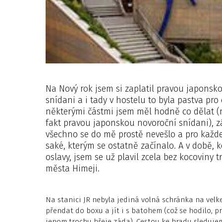
Na Nový rok jsem si zaplatil pravou japonsk
snídani a i tady v hostelu to byla pastva pro 
některými částmi jsem měl hodně co dělat (no,
fakt pravou japonskou novoroční snídani), z
všechno se do mě prostě nevešlo a pro každe
saké, kterým se ostatně začínalo. A v době,
oslavy, jsem se už plavil zcela bez kocoviny
města Himeji.
Na stanici JR nebyla jediná volná schránka na velke
přendat do boxu a jít i s batohem (což se hodilo, p
jenom trochu hřeje záda). Cestou ke hradu sleduje