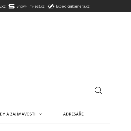
y.cz
SnowFilmFest.cz
ExpedicniKamera.cz
DY A ZAJÍMAVOSTI
ADRESÁŘE