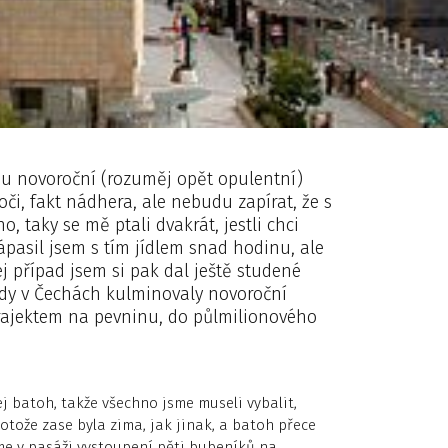
ou novoroční (rozuměj opět opulentní)
oči, fakt nádhera, ale nebudu zapírat, že s
 taky se mě ptali dvakrát, jestli chci
ápasil jsem s tím jídlem snad hodinu, ale
j případ jsem si pak dal ještě studené
 kdy v Čechách kulminovaly novoroční
 trajektem na pevninu, do půlmilionového
j batoh, takže všechno jsme museli vybalit,
rotože zase byla zima, jak jinak, a batoh přece
me v pasáži vystoupení pěti bubeníků na