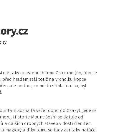
stí je taky umístění chrámu Osakabe (no, ono se
a; před hradem stál totiž na vrcholku kopce
řen, ale po tom, co místo stihla klatba, byl
š.
untain Sosha (a večer dojet do Osaky). Jede se
ahoru. Historie Mount Soshi se datuje od
mů a dalších drobných staveb v dosti členitém
ý a magický a díky tomu se tady asi taky natáčel