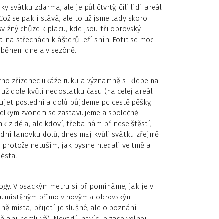
 svátku zdarma, ale je půl čtvrtý, čili lidi areál
Což se pak i stává, ale to už jsme tady skoro
ižný chůze k placu, kde jsou tři obrovský
a na střechách klášterů leží sníh. Fotit se moc
ý během dne a v sezóně.
ýho zřízenec ukáže ruku a významně si klepe na
 už dole kvůli nedostatku času (na celej areál
ujet poslední a dolů půjdeme po cestě pěšky,
s velkým zvonem se zastavujeme a společně
k z děla, ale kdoví, třeba nám přinese štěstí,
ední lanovku dolů, dnes maj kvůli svátku zřejmě
protože netuším, jak bysme hledali ve tmě a
ěsta.
ogy. V osackým metru si připomínáme, jak je v
u umístěným přímo v novým a obrovským
ě místa, přijetí je slušné, ale o poznání
 ani nemluvě). Nevadí, navíc je zase volnej