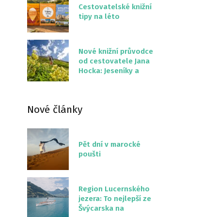
Cestovatelské knižní
tipy na léto
Nové knižní průvodce
od cestovatele Jana
Hocka: Jeseníky a
Severní stezka
Slovenskem
Nové články
Pět dní v marocké
poušti
Region Lucernského
jezera: To nejlepší ze
Švýcarska na