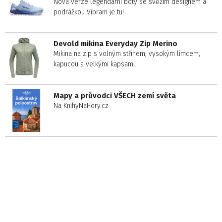
Nová verze legendární boty se svěžím designem a
podrážkou Vibram je tu!
Devold mikina Everyday Zip Merino
Mikina na zip s volným střihem, vysokým límcem,
kapucou a velkými kapsami.
Mapy a průvodci VŠECH zemí světa
Na KnihyNaHory.cz