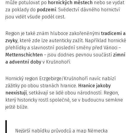
může potulovat po
hornických městech
nebo se vydat
za poklady do
podzemí
. Svědectví dávného hornictví
jsou vidět všude podél cest.
Region je také znám hluboce zakořeněnými
tradicemi a
zvyky
, které zde lze autenticky zažít. Například hornické
přehlídky a slavnostní poslední směny před Vánoci –
Mettenschichten
– jsou dodnes pevnou součástí
zimní
a adventní doby
v Krušnohoří.
Hornický region Erzgebirge/Krušnohoří navíc nabízí
zážitky po obou stranách hranice.
Hranice jakoby
neexistují
, setkávají se lidé obou národností. Region,
který historicky rostl společně, se v budoucnu semkne
ještě blíže.
Nejširší nabídku průvodců a map Německa