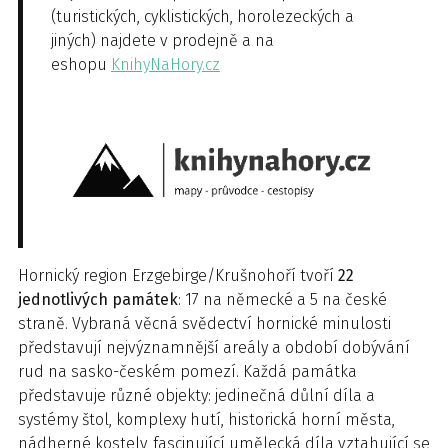
(turistických, cyklistických, horolezeckých a
jiných) najdete v prodejně a na
eshopu
KnihyNaHory.cz
Hornický region Erzgebirge/Krušnohoří tvoří
22
jednotlivých památek
: 17 na německé a 5 na české
straně. Vybraná věcná svědectví hornické minulosti
představují nejvýznamnější areály a období dobývání
rud na sasko-českém pomezí. Každá památka
představuje různé objekty: jedinečná důlní díla a
systémy štol, komplexy hutí, historická horní města,
nádherné kostely, fascinující umělecká díla vztahující se