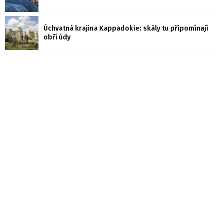
Úchvatná krajina Kappadokie: skály tu připomínají
obří údy