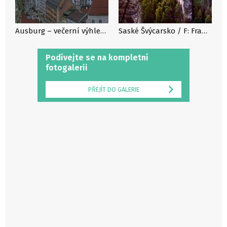
Ausburg – večerní výhled na Alpy / F: Norbert Liesz
Saské Švýcarsko / F: Francesco Carovilano
Podívejte se na kompletní
fotogalerii
PŘEJÍT DO GALERIE