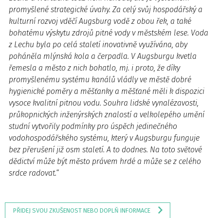
promyšlené strategické úvahy. Za celý svůj hospodářský a
kulturní rozvoj vděčí Augsburg vodě z obou řek, a také
bohatému výskytu zdrojů pitné vody v městském lese. Voda
z Lechu byla po celá staletí inovativně využívána, aby
poháněla mlýnská kola a čerpadla. V Augsburgu kvetla
řemesla a město z nich bohatlo, mj. i proto, že díky
promyšlenému systému kanálů vládly ve městě dobré
hygienické poměry a měšťanky a měšťané měli k dispozici
vysoce kvalitní pitnou vodu. Souhra lidské vynalézavosti,
průkopnických inženýrských znalostí a velkolepého umění
studní vytvořily podmínky pro úspěch jedinečného
vodohospodářského systému, který v Augsburgu funguje
bez přerušení již osm staletí. A to dodnes. Na toto světové
dědictví může být město právem hrdé a může se z celého
srdce radovat.
“
PŘIDEJ SVOU ZKUŠENOST NEBO DOPLŇ INFORMACE