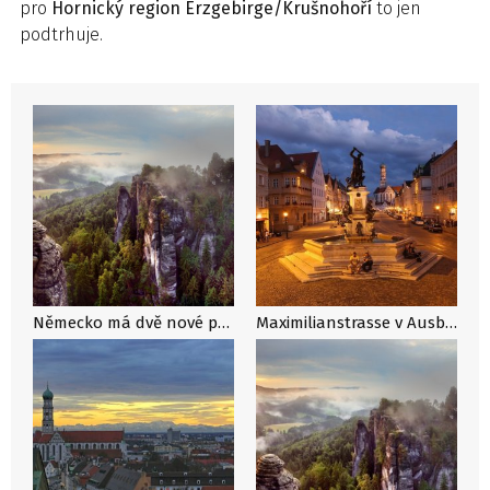
pro
Hornický region Erzgebirge/Krušnohoří
to jen
podtrhuje.
Německo má dvě nové památky zapsané na seznam světového dědictví UNESCO
Maximilianstrasse v Ausburgu v podvečer / F: Reinhard Paland