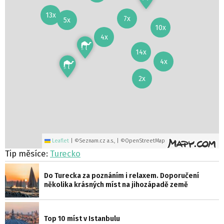
13x
7x
5x
10x
4x
14x
4x
2x
Leaflet
|
©Seznam.cz a.s., | ©OpenStreetMap
Tip měsíce:
Turecko
Do Turecka za poznáním i relaxem. Doporučení
několika krásných míst na jihozápadě země
Top 10 míst v Istanbulu