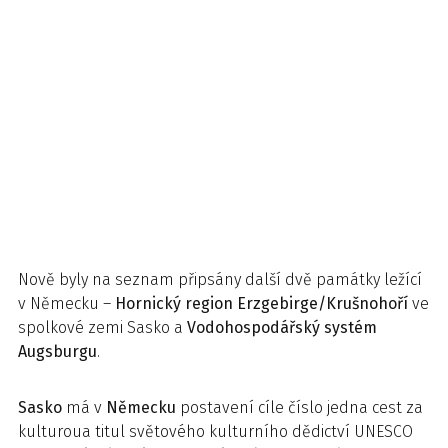
Nově byly na seznam připsány další dvě památky ležící
v Německu –
Hornický region Erzgebirge/Krušnohoří
ve
spolkové zemi Sasko a
Vodohospodářský systém
Augsburgu
.
Sask
o
má v
Německu
postavení cíle číslo jedna cest za
kulturoua titul světového kulturního dědictví UNESCO