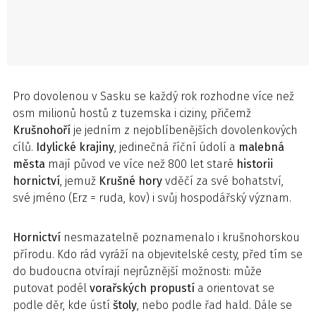
Pro dovolenou v Sasku se každý rok rozhodne více než
osm milionů hostů z tuzemska i ciziny, přičemž
Krušnohoří
je jedním z nejoblíbenějších dovolenkových
cílů.
Idylické
krajiny
, jedinečná říční údolí a
malebná
města
mají původ ve více než 800 let staré
historii
hornictví
, jemuž
Krušné hory
vděčí za své bohatství,
své jméno (Erz = ruda, kov) i svůj hospodářský význam.
Hornictví
nesmazatelně poznamenalo i krušnohorskou
přírodu. Kdo rád vyráží na objevitelské cesty, před tím se
do budoucna otvírají nejrůznější možnosti: může
putovat podél
vorařských
propustí
a orientovat se
podle děr, kde ústí
štoly
, nebo podle řad hald. Dále se