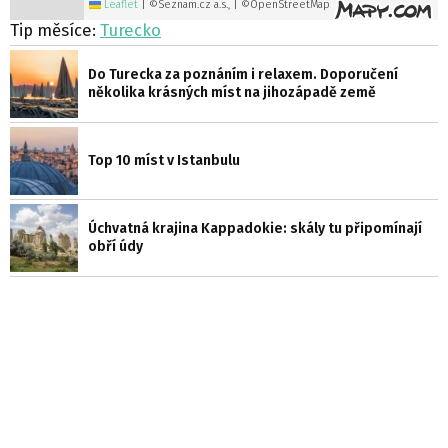
Leaflet
|
©Seznam.cz a.s., | ©OpenStreetMap
Tip měsíce:
Turecko
Do Turecka za poznáním i relaxem. Doporučení
několika krásných míst na jihozápadě země
Top 10 míst v Istanbulu
Úchvatná krajina Kappadokie: skály tu připomínají
obří údy