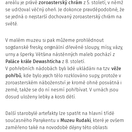
areálu je právě
zoroasterský chrám
z 5. století, v němž
se udržoval věčný oheň. Je dokonce pravděpodobné, že
se jedná o nejstarší dochovaný zoroasterský chrám na
světě.
V malém muzeu si pak můžeme prohlédnout
sogdanské fresky, originální dřevěné sloupy, mísy, vázy,
urny a šperky. Většina nástěnných maleb pochází z
Paláce krále Dewashticha
z 8. století.
V pohřebních nádobách byli lidé ukládáni na tzv.
věže
pohřbů
, kde bylo jejich tělo rozklováno supy, protože v
zoroasterském náboženství je kromě ohně posvátná i
země, takže se do ní nesmí pohřbívat. V urnách jsou
dosud uloženy lebky a kosti dětí.
Další starobylé artefakty lze spatřit na hlavní třídě
současného Panjikentu v
Muzeu Rudaki
, které je ovšem
zaměřeno také na novodobé dějiny této oblasti.