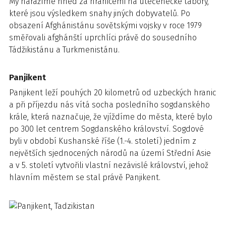
My narážíme hned za hranicemi na utečenecké tábory,
které jsou výsledkem snahy jiných dobyvatelů. Po
obsazení Afghánistánu sovětskými vojsky v roce 1979
směřovali afghánští uprchlíci právě do sousedního
Tádžikistánu a Turkmenistánu.
Panjikent
Panjikent leží pouhých 20 kilometrů od uzbeckých hranic
a při příjezdu nás vítá socha posledního sogdanského
krále, která naznačuje, že vjíždíme do města, které bylo
po 300 let centrem Sogdanského království. Sogdové
byli v období Kushanské říše (1.-4. století) jedním z
největších sjednocených národů na území Střední Asie
a v 5. století vytvořili vlastní nezávislé království, jehož
hlavním městem se stal právě Panjikent.