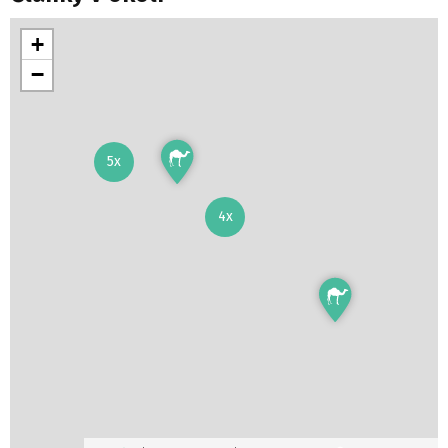
+
−
5x
4x