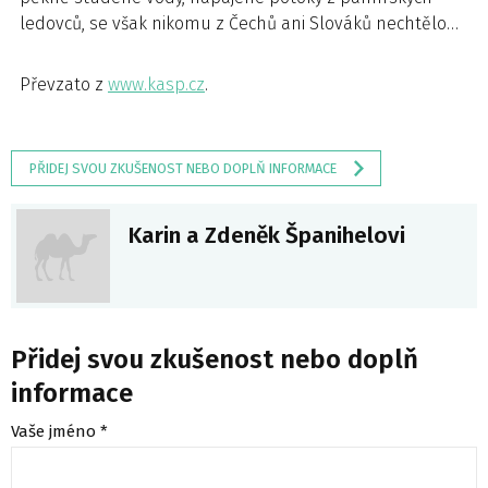
ledovců, se však nikomu z Čechů ani Slováků nechtělo…
Převzato z
www.kasp.cz
.
PŘIDEJ SVOU ZKUŠENOST NEBO DOPLŇ INFORMACE
Karin a Zdeněk Španihelovi
Přidej svou zkušenost nebo doplň
informace
Vaše jméno *