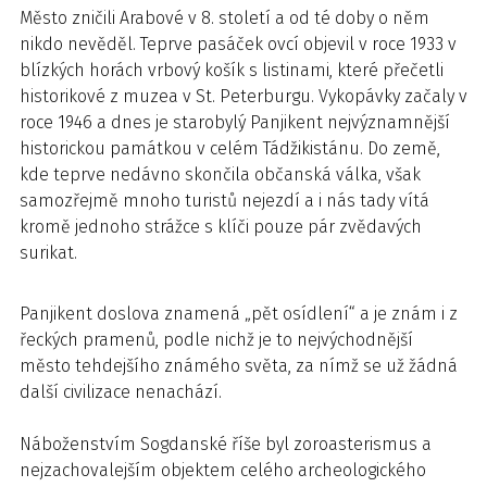
Město zničili Arabové v 8. století a od té doby o něm
nikdo nevěděl. Teprve pasáček ovcí objevil v roce 1933 v
blízkých horách vrbový košík s listinami, které přečetli
historikové z muzea v St. Peterburgu. Vykopávky začaly v
roce 1946 a dnes je starobylý Panjikent nejvýznamnější
historickou památkou v celém Tádžikistánu. Do země,
kde teprve nedávno skončila občanská válka, však
samozřejmě mnoho turistů nejezdí a i nás tady vítá
kromě jednoho strážce s klíči pouze pár zvědavých
surikat.
Panjikent doslova znamená „pět osídlení“ a je znám i z
řeckých pramenů, podle nichž je to nejvýchodnější
město tehdejšího známého světa, za nímž se už žádná
další civilizace nenachází.
Náboženstvím Sogdanské říše byl zoroasterismus a
nejzachovalejším objektem celého archeologického