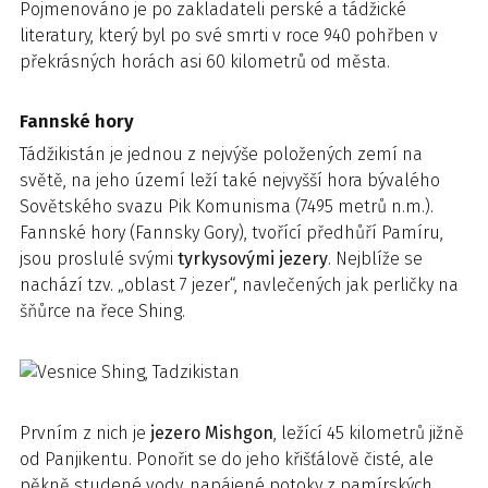
Pojmenováno je po zakladateli perské a tádžické
literatury, který byl po své smrti v roce 940 pohřben v
překrásných horách asi 60 kilometrů od města.
Fannské hory
Tádžikistán je jednou z nejvýše položených zemí na
světě, na jeho území leží také nejvyšší hora bývalého
Sovětského svazu Pik Komunisma (7495 metrů n.m.).
Fannské hory (Fannsky Gory), tvořící předhůří Pamíru,
jsou proslulé svými
tyrkysovými jezery
. Nejblíže se
nachází tzv. „oblast 7 jezer“, navlečených jak perličky na
šňůrce na řece Shing.
Prvním z nich je
jezero Mishgon
, ležící 45 kilometrů jižně
od Panjikentu. Ponořit se do jeho křišťálově čisté, ale
pěkně studené vody, napájené potoky z pamírských