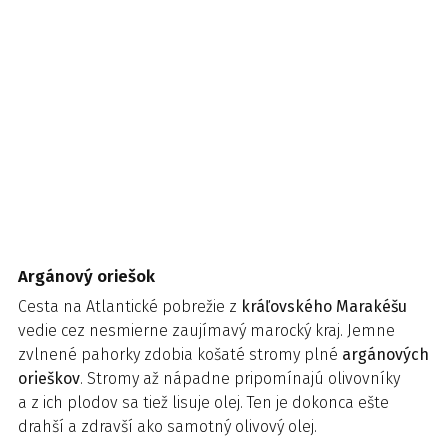
Argánový oriešok
Cesta na Atlantické pobrežie z
kráľovského Marakéšu
vedie cez nesmierne zaujímavý marocký kraj. Jemne
zvlnené pahorky zdobia košaté stromy plné
argánových
orieškov
. Stromy až nápadne pripomínajú olivovníky
a z ich plodov sa tiež lisuje olej. Ten je dokonca ešte
drahší a zdravší ako samotný olivový olej.