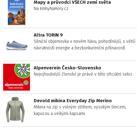
Mapy a průvodci VŠECH zemí světa
Na KnihyNaHory.cz
Altra TORIN 9
Silniční objemovka v novém hávu, pohodlnější, s větší
návratností energie a bezkonkurenční přilnavostí.
Alpenverein Česko-Slovensko
Nejvýhodnější členství je právě v této oficiální sekci
Devold mikina Everyday Zip Merino
Mikina na zip s volným střihem, vysokým límcem,
kapucou a velkými kapsami.