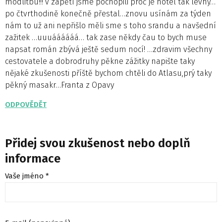
modlitbu!!! v zapětí jsme pochopili proč je hotel tak levný…
po čtvrthodině konečně přestal…znovu usínám za týden
nám to už ani nepřišlo měli sme s toho srandu a navšední
zažitek …uuuáááááá… tak zase někdy čau to bych muse
napsat román zbývá ještě sedum nocí! …zdravim všechny
cestovatele a dobrodruhy pěkne zážitky napište taky
nějaké zkušenosti příště bychom chtěli do Atlasu,prý taky
pěkný masakr…Franta z Opavy
ODPOVĚDĚT
Přidej svou zkušenost nebo doplň
informace
Vaše jméno *