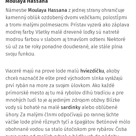
Moulaya Hassana
Námestie
Moulaya Hassana
z jednej strany ohraničuje
kamenný oblúk ozdobený dvomi vežičkami, polostĺpmi
a tromi malými polmesiacmi. Prístav vyzerá ako záplava
modrej farby. Všetky malé drevené loďky sú natreté
modrou farbou v slabom aj tmavšom odtieni. Niektoré
sú už za tie roky poriadne doudierané, ale stále plnia
svoju funkciu.
Viaceré majú na prove lode malú
hviezdičku
, akoby
chceli naznačiť že ešte pred východom slnka vyrážajú
prví rybári na more za svojim úlovkom. Ako každé
prímorské mesto aj tu má rybolov dlhú tradíciu a pre
mnohých ľudí to je aj jediným zdrojom obživy. Blízke
vody sú bohaté na malé
sardinky
alebo obľúbené
úhory. Za malými člnmi odpočívajú po rannej šichte
väčšie lode plné rôznych tyčí a špagátov. Betónové mólo
obohnané vodou sa stalo útočiskom pre rybárov. Čistia