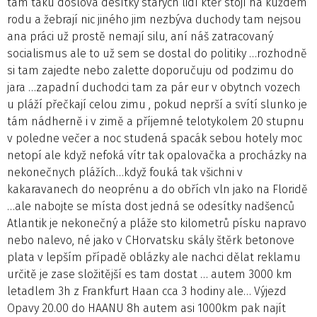
tam taku doslova desítky starých lidí kteř stojí na kuždém
rodu a žebrají nic jiného jim nezbýva duchody tam nejsou
ana práci už prostě nemají silu, aní náš zatracovaný
socialismus ale to už sem se dostal do politiky …rozhodně
si tam zajedte nebo zalette doporučuju od podzimu do
jara …zapadní duchodci tam za pár eur v obytnch vozech
u pláží přečkají celou zimu , pokud neprší a svítí slunko je
tám nádherně i v zimě a příjemné telotykolem 20 stupnu
v poledne večer a noc studená spacák sebou hotely moc
netopí ale když nefoká vítr tak opalovačka a procházky na
nekonečnych plážích…když fouká tak všichni v
kakaravanech do neoprénu a do obřích vln jako na Floridě
…ale nabojte se místa dost jedná se odesítky nadšenců
Atlantik je nekonečný a pláže sto kilometrů písku napravo
nebo nalevo, né jako v CHorvatsku skály štěrk betonove
plata v lepším případě oblázky ale nachci dělat reklamu
určitě je zase složitější es tam dostat … autem 3000 km
letadlem 3h z Frankfurt Haan cca 3 hodiny ale… Výjezd
Opavy 20.00 do HAANU 8h autem asi 1000km pak najít