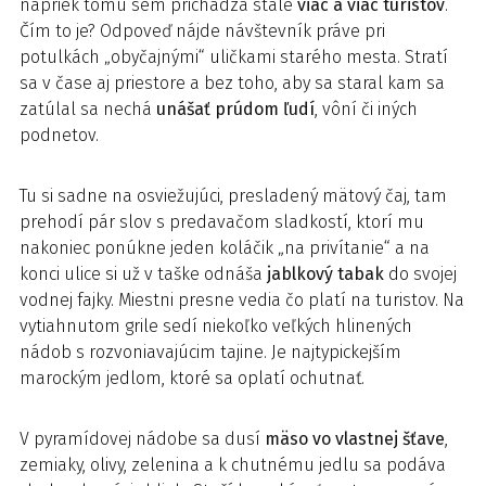
napriek tomu sem prichádza stále
viac a viac turistov
.
Čím to je? Odpoveď nájde návštevník práve pri
potulkách „obyčajnými“ uličkami starého mesta. Stratí
sa v čase aj priestore a bez toho, aby sa staral kam sa
zatúlal sa nechá
unášať prúdom ľudí
, vôní či iných
podnetov.
Tu si sadne na osviežujúci, presladený mätový čaj, tam
prehodí pár slov s predavačom sladkostí, ktorí mu
nakoniec ponúkne jeden koláčik „na privítanie“ a na
konci ulice si už v taške odnáša
jablkový tabak
do svojej
vodnej fajky. Miestni presne vedia čo platí na turistov. Na
vytiahnutom grile sedí niekoľko veľkých hlinených
nádob s rozvoniavajúcim tajine. Je najtypickejším
marockým jedlom, ktoré sa oplatí ochutnať.
V pyramídovej nádobe sa dusí
mäso vo vlastnej šťave
,
zemiaky, olivy, zelenina a k chutnému jedlu sa podáva