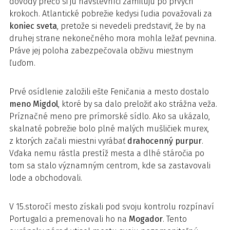
dôvody prečo si ju návštevníci zamilujú po prvých
krokoch. Atlantické pobrežie kedysi ľudia považovali za
koniec sveta
, pretože si nevedeli predstaviť, že by na
druhej strane nekonečného mora mohla ležať pevnina.
Práve jej poloha zabezpečovala obživu miestnym
ľuďom.
Prvé osídlenie založili ešte Feničania a mesto dostalo
meno Migdol
, ktoré by sa dalo preložiť ako strážna veža.
Príznačné meno pre prímorské sídlo. Ako sa ukázalo,
skalnaté pobrežie bolo plné malých mušličiek murex,
z ktorých začali miestni vyrábať
drahocenný purpur
.
Vďaka nemu rástla prestíž mesta a dlhé stáročia po
tom sa stalo významným centrom, kde sa zastavovali
lode a obchodovali.
V 15.storočí mesto získali pod svoju kontrolu rozpínaví
Portugalci a premenovali ho na
Mogador
. Tento