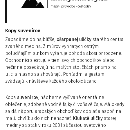
Kopy suvenírov
Zapadáme do najbližšej
ošarpanej uličky
starého centra
zvaného medina. Z múrov vyhriatych ostrým
poludňajším slnkom vyžaruje pohoda akosi prirodzene.
Obchodníci siestujú v tieni svojich obchodíkov alebo
nečinne posedávajú na malých stoličkách priamo na
ulici a hlasno sa zhovárajú. Pohľadmi a gestami
zvádzajú k návšteve každého okoloidúceho.
Kopa
suvenírov
, nádherne vyšívané orientálne
oblečenie, zdobené vodné fajky či voňavé čaje. Málokedy
sa dá náporu arabských obchodíkov odolať a aspoň na
malú chvíľku do nich nenazrieť.
Kľukaté uličky
starej
mediny sa stali v roku 2001 súčasťou svetového