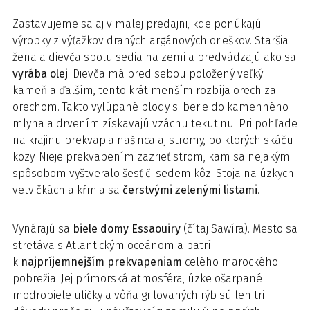
Zastavujeme sa aj v malej predajni, kde ponúkajú
výrobky z výťažkov drahých argánových orieškov. Staršia
žena a dievča spolu sedia na zemi a predvádzajú ako sa
vyrába olej
. Dievča má pred sebou položený veľký
kameň a ďalším, tento krát menším rozbíja orech za
orechom. Takto vylúpané plody si berie do kamenného
mlyna a drvením získavajú vzácnu tekutinu. Pri pohľade
na krajinu prekvapia našinca aj stromy, po ktorých skáču
kozy. Nieje prekvapením zazrieť strom, kam sa nejakým
spôsobom vyštveralo šesť či sedem kôz. Stoja na úzkych
vetvičkách a kŕmia sa
čerstvými zelenými listami
.
Vynárajú sa
biele domy Essaouiry
(čítaj Sawíra). Mesto sa
stretáva s Atlantickým oceánom a patrí
k
najpríjemnejším prekvapeniam
celého marockého
pobrežia. Jej prímorská atmosféra, úzke ošarpané
modrobiele uličky a vôňa grilovaných rýb sú len tri