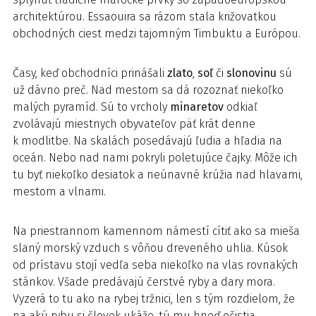
architektúrou. Essaouira sa rázom stala križovatkou
obchodných ciest medzi tajomným Timbuktu a Európou.
Časy, keď obchodníci prinášali
zlato
,
soľ
či
slonovinu
sú
už dávno preč. Nad mestom sa dá rozoznať niekoľko
malých pyramíd. Sú to vrcholy
minaretov
odkiaľ
zvolávajú miestnych obyvateľov päť krát denne
k modlitbe. Na skalách posedávajú ľudia a hľadia na
oceán. Nebo nad nami pokryli poletujúce čajky. Môže ich
tu byť niekoľko desiatok a neúnavné krúžia nad hlavami,
mestom a vlnami.
Na priestrannom kamennom námestí cítiť ako sa mieša
slaný morský vzduch s vôňou dreveného uhlia. Kúsok
od prístavu stojí vedľa seba niekoľko na vlas rovnakých
stánkov. Všade predávajú čerstvé ryby a dary mora.
Vyzerá to tu ako na rybej tržnici, len s tým rozdielom, že
na akú rybu si človek ukáže, tú mu hneď očistia