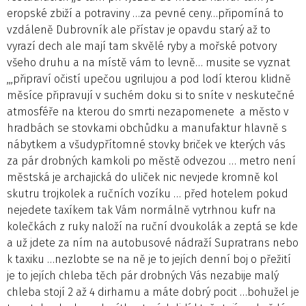
eropské zbiží a potraviny …za pevné ceny…připomíná to
vzdáleně Dubrovník ale přístav je opavdu starý až to
vyrazí dech ale mají tam skvělé ryby a mořské potvory
všeho druhu a na místě vám to levně… musite se vyznat
,,,připraví očistí upečou ugrilujou a pod lodí kterou klidně
měsíce připravují v suchém doku si to sníte v neskutečné
atmosféře na kterou do smrti nezapomenete a město v
hradbách se stovkami obchůdku a manufaktur hlavně s
nábytkem a všudypřítomné stovky briček ve kterých vás
za pár drobných kamkoli po městě odvezou … metro není
městská je archajická do uliček nic nevjede kromně kol
skutru trojkolek a ručních vozíku … před hotelem pokud
nejedete taxíkem tak Vám normálně vytrhnou kufr na
kolečkách z ruky naloží na ruční dvoukolák a zeptá se kde
a už jdete za ním na autobusové nádraží Supratrans nebo
k taxiku …nezlobte se na ně je to jejích denní boj o přežití
je to jejích chleba těch pár drobných Vás nezabije malý
chleba stojí 2 až 4 dirhamu a máte dobrý pocit …bohužel je