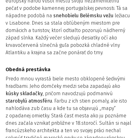
európsky národ vtisol mestu svoju nezameniteľnú
pečať v podobe kamennej portugalskej pevnosti. Tá sa
nápadne podobá na
snehobielu Belémsku vežu
ležiacu
v Lisabone. Dnes sa stala obľúbeným miestom pre
domácich a turistov, ktorí odtiaľto pozorujú nádherný
západ slnka. Každý večer sledujú desiatky očí ako
krvavočervená slnečná guľa pobozká chladné vlny
Atlantiku a krajina sa začne ponárať do tmy.
Obedná prestávka
Predo mnou vyrastá biele mesto obklopené šedivými
hradbami. Jeho domčeky medzi seba zapadajú ako
kúsky skladačky
, pričom navodzujú podmanivú
starobylú atmosféru
. Farbu z ich stien pomaly, ale isto
nahlodáva zub času a kde tu sa objavujú „mapy“
z opadanej omietky. Stará časť mesta ako ju poznáme
dnes začala vznikať približne v 18.storočí. Sultán si najal
francúzskeho architekta a ten vo svojej práci nechal
splynúť tradičné marocké prvky so západoeurópskou