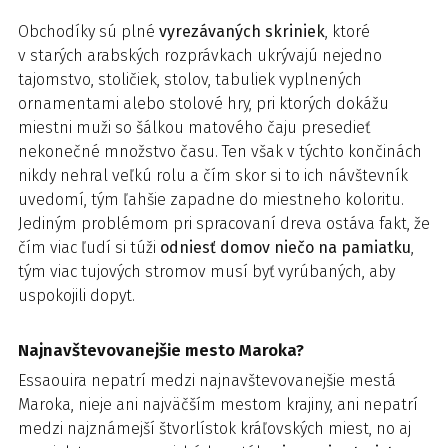
Obchodíky sú plné
vyrezávaných skriniek
, ktoré
v starých arabských rozprávkach ukrývajú nejedno
tajomstvo, stoličiek, stolov, tabuliek vyplnených
ornamentami alebo stolové hry, pri ktorých dokážu
miestni muži so šálkou matového čaju presedieť
nekonečné množstvo času. Ten však v týchto končinách
nikdy nehral veľkú rolu a čím skor si to ich návštevník
uvedomí, tým ľahšie zapadne do miestneho koloritu.
Jediným problémom pri spracovaní dreva ostáva fakt, že
čím viac ľudí si túži
odniesť domov niečo na pamiatku
,
tým viac tujových stromov musí byť vyrúbaných, aby
uspokojili dopyt.
Najnavštevovanejšie mesto Maroka?
Essaouira nepatrí medzi najnavštevovanejšie mestá
Maroka, nieje ani najväčším mestom krajiny, ani nepatrí
medzi najznámejší štvorlístok kráľovských miest, no aj