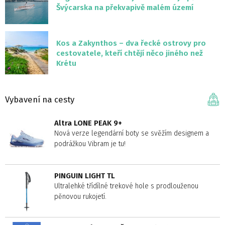
Švýcarska na překvapivě malém území
Kos a Zakynthos – dva řecké ostrovy pro
cestovatele, kteří chtějí něco jiného než
Krétu
Vybavení na cesty
Altra LONE PEAK 9+
Nová verze legendární boty se svěžím designem a
podrážkou Vibram je tu!
PINGUIN LIGHT TL
Ultralehké třídílné trekové hole s prodlouženou
pěnovou rukojetí.