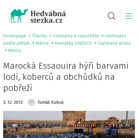
Homepage
Články
Cestopisy a reportáže
Cestování
podle aktivit
Města
Památky UNESCO
Zajímavá místa
Města
Marocká Essaouira hýří barvami
lodí, koberců a obchůdků na
pobřeží
3. 12. 2012
Tomáš Kubuš