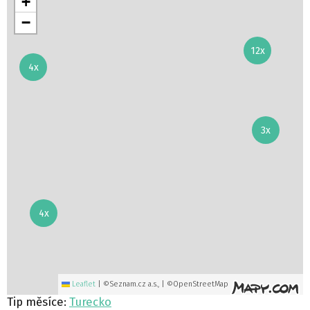
+
−
12x
4x
3x
4x
Leaflet
|
©Seznam.cz a.s., | ©OpenStreetMap
Tip měsíce:
Turecko