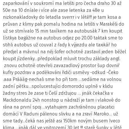
zaparkování v soukromí ma letišti pro čecha draho 30 až
50e na 10 dníale i více ale zase letenka za 48e u
nizkonakladovky do letadla sverrr i v létě!!! je tam kosa a
průvan z klimy pak pomalu hodina na letišti v Marakéši do
už se stmívalo 15 min taxíkem na autobusák 7 km koupit
lístkya bagážne na autobus odjez po 20.00 taktak sme to
stihli autobus už couval z řady k výjezdu ale taxikář ho
předjel a mávnul na něj šofer ochotně zastavil jeden běžel
koupit jízdenky…předpoklad mluvit trochu základy angl.
znovu ochotně otevřeli zavazadlový prostor šup dovniř
kufry pozdrav a poděkováni řidiči usměvy -odkud -Čeko
.aaa Prááág-nechali sme ho při tom …sedáme na volnou
zadní pětku…spolucestujíci domorodci uplně v klidu
žadny stres že zase ti Češí zdržujou … jinák čekačka v
Mackdonaldu 24h nonstop u nádraží je tam i vlakové do
rána na první spoj …vytahujem zachráněnou placatici
domácí V Raduni pálenou slivku a na zraví Maroko… už
sme tady…čeká nas ještě asi 150km novým busem Iveco
klima …jinák dál ve vnitrozemí 30 let !!! staré šunky, v létě