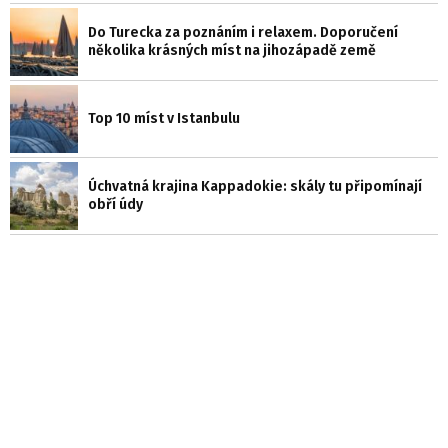
Do Turecka za poznáním i relaxem. Doporučení
několika krásných míst na jihozápadě země
Top 10 míst v Istanbulu
Úchvatná krajina Kappadokie: skály tu připomínají
obří údy