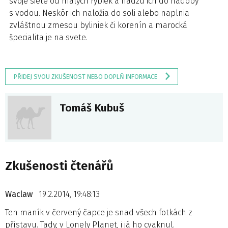
svoje siete od malých rybiek a hádžu ich do nádoby
s vodou. Neskôr ich naložia do soli alebo naplnia
zvláštnou zmesou byliniek či korenín a marocká
špecialita je na svete.
PŘIDEJ SVOU ZKUŠENOST NEBO DOPLŇ INFORMACE
Tomáš Kubuš
Zkušenosti čtenářů
Waclaw
19.2.2014, 19:48:13
Ten maník v červený čapce je snad všech fotkách z
přístavu. Tady, v Lonely Planet, i já ho cvaknul.