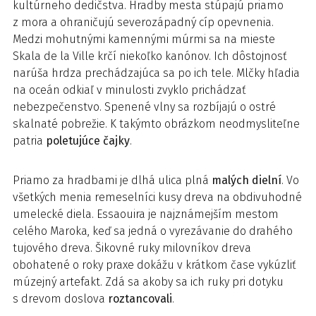
kultúrneho dedičstva. Hradby mesta stúpajú priamo
z mora a ohraničujú severozápadný cíp opevnenia.
Medzi mohutnými kamennými múrmi sa na mieste
Skala de la Ville krčí niekoľko kanónov. Ich dôstojnosť
narúša hrdza prechádzajúca sa po ich tele. Mlčky hľadia
na oceán odkiaľ v minulosti zvyklo prichádzať
nebezpečenstvo. Spenené vlny sa rozbíjajú o ostré
skalnaté pobrežie. K takýmto obrázkom neodmysliteľne
patria
poletujúce čajky
.
Priamo za hradbami je dlhá ulica plná
malých dielní
. Vo
všetkých menia remeselníci kusy dreva na obdivuhodné
umelecké diela. Essaouira je najznámejším mestom
celého Maroka, keď sa jedná o vyrezávanie do drahého
tujového dreva. Šikovné ruky milovníkov dreva
obohatené o roky praxe dokážu v krátkom čase vykúzliť
múzejný artefakt. Zdá sa akoby sa ich ruky pri dotyku
s drevom doslova
roztancovali
.