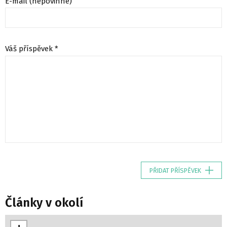
E-mail (nepovinné)
Váš příspěvek *
PŘIDAT PŘÍSPĚVEK
Články v okolí