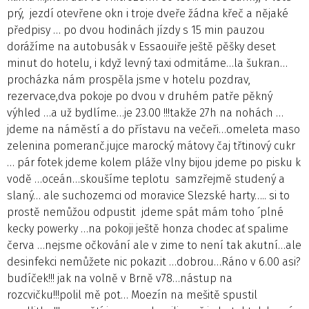
prý, jezdí otevřene okn i troje dveře žádna křeč a nějaké
předpisy … po dvou hodinách jízdy s 15 min pauzou
dorážíme na autobusák v Essaouiře ještě pěšky deset
minut do hotelu, i když levný taxi odmitáme…la šukran…
procházka nám prospěla jsme v hotelu pozdrav,
rezervace,dva pokoje po dvou v druhém patře pěkný
výhled …a už bydlíme…je 23.00 !!!takže 27h na nohách …
jdeme na náměstí a do přístavu na večeři…omeleta maso
zelenina pomeranč.jujce marocký mátovy čaj třtinový cukr
… pár fotek jdeme kolem pláže vlny bijou jdeme po pisku k
vodě …oceán…skoušíme teplotu samzřejmě studený a
slaný… ale suchozemci od moravice Slezské harty….. si to
prostě nemůžou odpustit jdeme spát mám toho ´plné
kecky powerky …na pokoji ještě honza chodec ať spalime
červa …nejsme očkování ale v zime to není tak akutní…ale
desinfekci nemůžete nic pokazit …dobrou…Ráno v 6.00 asi?
budíček!!! jak na volně v Brně v78…nástup na
rozcvičku!!!polil mě pot… Moezín na mešitě spustil