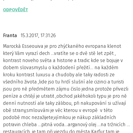
ODPOVĚDĚT
Franta
15.3.2017, 17:31:26
Marocká Esseouiva je pro zhýčkaného evropana klenot
který Vám vyrazí dech …vratíte se o dvě stě let zpět ,
kontrast noveho světa a historie a tradic kde se bojuje v
dobem slovasmyslu o každodení přežití… na každém
kroku kontrast luxusu a chudoby ale taky radosti ze
všedního života ,lide jso tu hrdí slušní ale cizinci a turisti
jsou pro ně předmětem zájmu čislo jedna protože přivezli
peníze a chtějí je utratit ,obchod jakéhokoli typu je pro ně
denní nutností ale taky zálibou, při nakupování si užívají
obě strany,smlouváni je věc kterou v evropě v této
podobě moc nezažijete,vjímkou je nákup základních
potravin chleba …pitná voda…arganový olej …na tržnicích …
restauracích ,je tam při vjezdu do města Karfur tam je