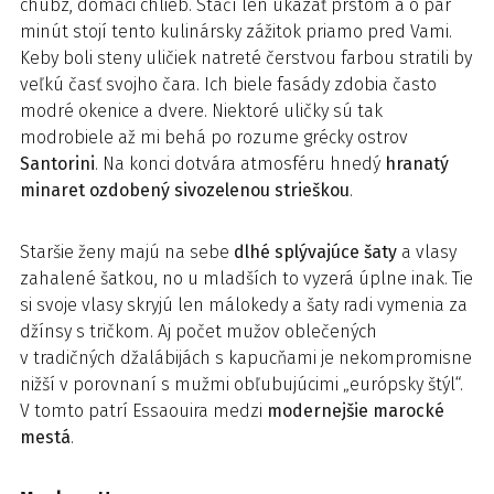
chubz, domáci chlieb. Stačí len ukázať prstom a o pár
minút stojí tento kulinársky zážitok priamo pred Vami.
Keby boli steny uličiek natreté čerstvou farbou stratili by
veľkú časť svojho čara. Ich biele fasády zdobia často
modré okenice a dvere. Niektoré uličky sú tak
modrobiele až mi behá po rozume grécky ostrov
Santorini
. Na konci dotvára atmosféru hnedý
hranatý
minaret ozdobený sivozelenou strieškou
.
Staršie ženy majú na sebe
dlhé splývajúce šaty
a vlasy
zahalené šatkou, no u mladších to vyzerá úplne inak. Tie
si svoje vlasy skryjú len málokedy a šaty radi vymenia za
džínsy s tričkom. Aj počet mužov oblečených
v tradičných džalábijách s kapucňami je nekompromisne
nižší v porovnaní s mužmi obľubujúcimi „európsky štýl“.
V tomto patrí Essaouira medzi
modernejšie marocké
mestá
.