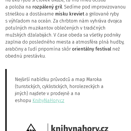
a položia na
rozpálený gril
. Sedíme pod improvizovanou
strieškou a dostávame
misku kreviet
a grilované ryby
s výhľadom na oceán. Za chrbtom nám vyhráva dvojica
potulných muzikantov oblečených v tradičných
mužských džalabijách. V čase obeda sa všetky podniky
zaplnia do posledného miesta a atmosféra plná hudby,
arabčiny a ľudí pripomína skôr
orientálny festival
než
obednú prestávku.
Nejširší nabídku průvodců a map Maroka
(turistických, cyklistických, horolezeckých a
jiných) najdete v prodejně a na
eshopu
KnihyNaHory.cz