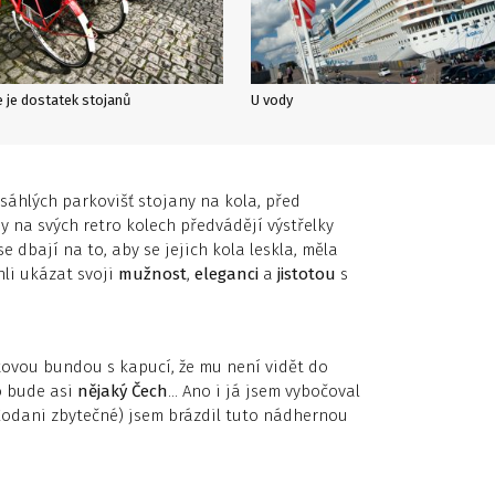
 je dostatek stojanů
U vody
zsáhlých parkovišť stojany na kola, před
 na svých retro kolech předvádějí výstřelky
 dbají na to, aby se jejich kola leskla, měla
li ukázat svoji
mužnost
,
eleganci
a
jistotou
s
xovou bundou s kapucí, že mu není vidět do
o bude asi
nějaký Čech
… Ano i já jsem vybočoval
 Kodani zbytečné) jsem brázdil tuto nádhernou