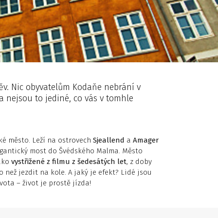
ěv. Nic obyvatelům Kodaňe nebrání v
 nejsou to jediné, co vás v tomhle
ké město. Leží na ostrovech
Sjeallend
a
Amager
gigantický most do Švédského Malma. Město
jako
vystřižené z filmu z šedesátých let
, z doby
než jezdit na kole. A jaký je efekt? Lidé jsou
ota – život je prostě jízda!