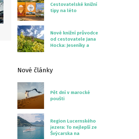
Cestovatelské knižní
tipy na léto
Nové knižní průvodce
od cestovatele Jana
Hocka: Jeseníky a
Severní stezka
Slovenskem
Nové články
Pět dní v marocké
poušti
Region Lucernského
jezera: To nejlepší ze
Švýcarska na