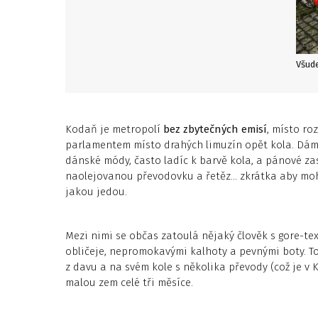
Všude
Kodaň je metropolí
bez zbytečných emisí
, místo ro
parlamentem místo drahých limuzín opět kola. Dámy
dánské módy, často ladíc k barvě kola, a pánové zase
naolejovanou převodovku a řetěz… zkrátka aby moh
jakou jedou.
Mezi nimi se občas zatoulá nějaký člověk s gore-te
obličeje, nepromokavými kalhoty a pevnými boty. T
z davu a na svém kole s několika převody (což je v
malou zem celé tři měsíce.