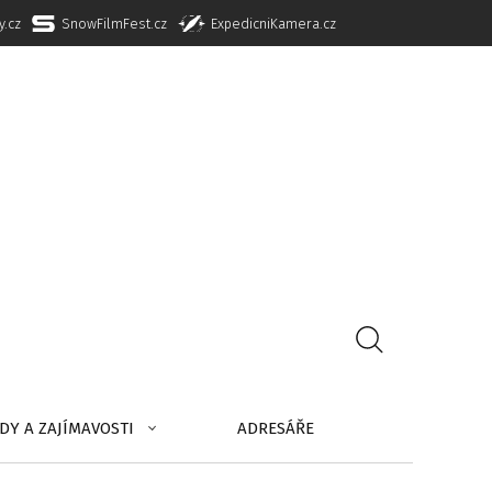
y.cz
SnowFilmFest.cz
ExpedicniKamera.cz
DY A ZAJÍMAVOSTI
ADRESÁŘE