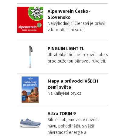
Alpenverein Česko-
Slovensko
Nejvýhodnější členství je právě
v této oficiální sekci
PINGUIN LIGHT TL
Ultralehké třídílné trekové hole s
prodlouženou pěnovou rukojetí.
Mapy a průvodci VŠECH
zemí světa
Na KnihyNaHory.cz
Altra TORIN 9
Silniční objemovka v novém
hávu, pohodlnější, s větší
návratností energie a