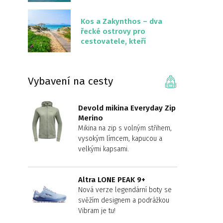
překvapivě malém
území
Kos a Zakynthos – dva
řecké ostrovy pro
cestovatele, kteří
chtějí něco jiného než
Krétu
Vybavení na cesty
Devold mikina Everyday Zip
Merino
Mikina na zip s volným střihem,
vysokým límcem, kapucou a
velkými kapsami.
Altra LONE PEAK 9+
Nová verze legendární boty se
svěžím designem a podrážkou
Vibram je tu!