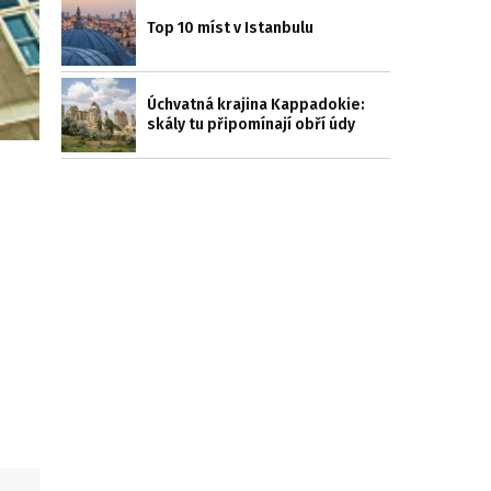
Top 10 míst v Istanbulu
Úchvatná krajina Kappadokie:
skály tu připomínají obří údy