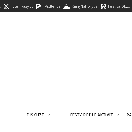
z
TuleniPasy.cz
Padler.cz
KnihyNaHory.cz
FestivalObzor
DISKUZE
CESTY PODLE AKTIVIT
RA