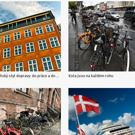
Kodaňský styl dopravy: do práce a do školy na kole
Kola jsou na každém rohu