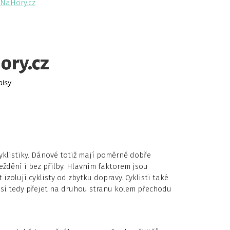
NaHory.cz
yklistiky. Dánové totiž mají poměrně dobře
eždění i bez přilby. Hlavním faktorem jsou
t izolují cyklisty od zbytku dopravy. Cyklisti také
sí tedy přejet na druhou stranu kolem přechodu