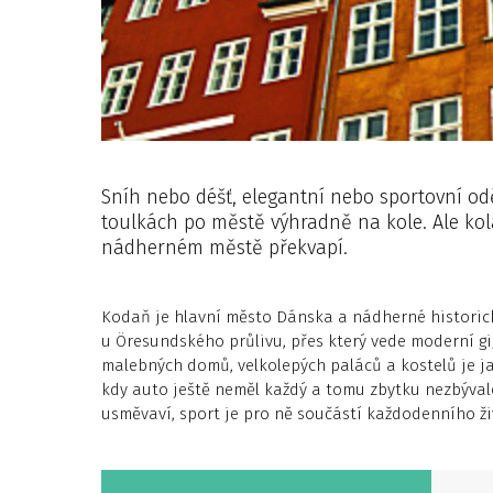
Sníh nebo déšť, elegantní nebo sportovní od
toulkách po městě výhradně na kole. Ale kola
nádherném městě překvapí.
Kodaň je hlavní město Dánska a nádherné historic
u Öresundského průlivu, přes který vede moderní 
malebných domů, velkolepých paláců a kostelů je 
kdy auto ještě neměl každý a tomu zbytku nezbývalo 
usměvaví, sport je pro ně součástí každodenního živ