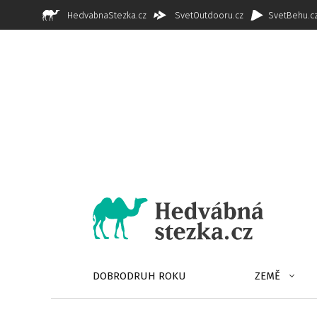
HedvabnaStezka.cz
SvetOutdooru.cz
SvetBehu.c
DOBRODRUH ROKU
ZEMĚ