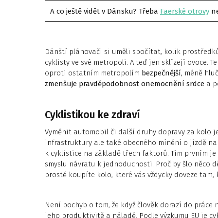
A co ještě vidět v Dánsku? Třeba
Faerské otrovy
n
Dánští plánovači si uměli spočítat, kolik prostřed
cyklisty ve své metropoli. A teď jen sklízejí ovoce. 
oproti ostatním metropolím
bezpečnější
, méně hlu
zmenšuje pravděpodobnost onemocnění srdce
a p
Cyklistikou ke zdraví
Vyměnit automobil či další druhy dopravy za kolo j
infrastruktury ale také obecného mínění o jízdě na
k cyklistice na základě třech faktorů. Tím prvním j
smyslu návratu k jednoduchosti. Proč by šlo něco děl
prostě koupíte kolo, které vás vždycky doveze tam,
Není pochyb o tom, že když člověk dorazí do práce 
jeho produktivitě a náladě. Podle výzkumu EU je cy