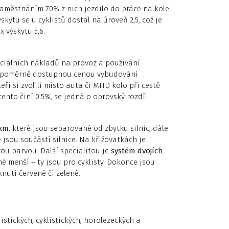
aměstnáním 70% z nich jezdilo do práce na kole
kytu se u cyklistů dostal na úroveň 2,5, což je
 výskytu 5,6.
ciálních nákladů na provoz a používání
s poměrně dostupnou cenou vybudování
teří si zvolili místo auta či MHD kolo při cestě
cento činí 0.5%, se jedná o obrovský rozdíl.
0km
, které jsou separované od zbytku silnic, dále
 jsou součástí silnice. Na křižovatkách je
u barvou. Další specialitou je
systém dvojích
é menší – ty jsou pro cyklisty. Dokonce jsou
utí červené či zelené.
stických, cyklistických, horolezeckých a