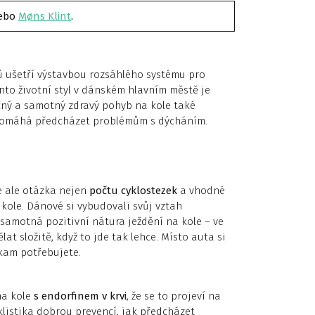
ebo
Møns Klint
.
ků ušetří výstavbou rozsáhlého systému pro
Tento životní styl v dánském hlavním městě je
čný a samotný zdravý pohyb na kole také
omáhá předcházet problémům s dýcháním.
e ale otázka nejen
počtu cyklostezek
a vhodné
 kole. Dánové si vybudovali svůj vztah
e samotná pozitivní nátura ježdění na kole – ve
at složitě, když to jde tak lehce. Místo auta si
 kam potřebujete.
na kole
s endorfinem v krvi
, že se to projeví na
klistika dobrou prevencí, jak předcházet