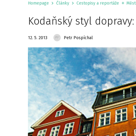
Homepage
Články
Cestopisy a reportáže
Měst
Kodaňský styl dopravy:
12. 5. 2013
Petr Pospíchal