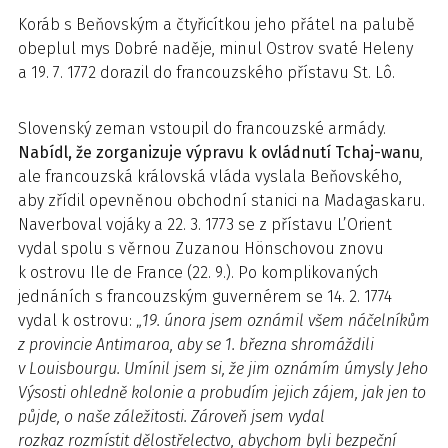
Koráb s Beňovským a čtyřicítkou jeho přátel na palubě
obeplul mys Dobré naděje, minul Ostrov svaté Heleny
a 19. 7. 1772 dorazil do francouzského přístavu St. Lô.
Slovenský zeman vstoupil do francouzské armády.
Nabídl, že zorganizuje výpravu k ovládnutí Tchaj-wanu
,
ale francouzská královská vláda vyslala Beňovského,
aby zřídil opevněnou obchodní stanici na Madagaskaru.
Naverboval vojáky a 22. 3. 1773 se z přístavu L’Orient
vydal spolu s věrnou Zuzanou Hönschovou znovu
k ostrovu Ile de France (22. 9.). Po komplikovaných
jednáních s francouzským guvernérem se 14. 2. 1774
vydal k ostrovu: „
19. února jsem oznámil všem náčelníkům
z provincie Antimaroa, aby se 1. března shromáždili
v Louisbourgu. Umínil jsem si, že jim oznámím úmysly Jeho
Výsosti ohledně kolonie a probudím jejich zájem, jak jen to
půjde, o naše záležitosti. Zároveň jsem vydal
rozkaz rozmístit dělostřelectvo, abychom byli bezpeční