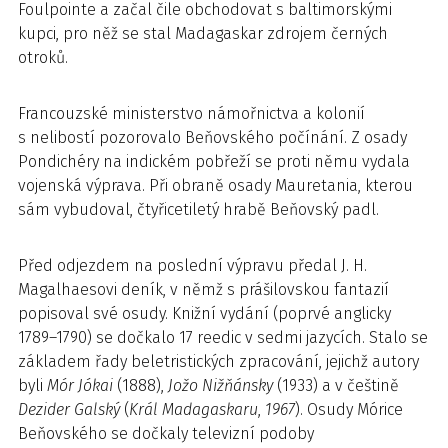
Foulpointe a začal čile obchodovat s baltimorskými
kupci, pro něž se stal Madagaskar zdrojem černých
otroků.
Francouzské ministerstvo námořnictva a kolonií
s nelibostí pozorovalo Beňovského počínání. Z osady
Pondichéry na indickém pobřeží se proti němu vydala
vojenská výprava. Při obraně osady Mauretania, kterou
sám vybudoval, čtyřicetiletý hrabě Beňovský padl.
Před odjezdem na poslední výpravu předal J. H.
Magalhaesovi deník, v němž s prášilovskou fantazií
popisoval své osudy. Knižní vydání (poprvé anglicky
1789–1790) se dočkalo 17 reedic v sedmi jazycích. Stalo se
základem řady beletristických zpracování, jejichž autory
byli
Mór Jókai
(1888),
Jožo Nižňánsky
(1933) a v češtině
Dezider Galský
(
Král Madagaskaru
,
1967
). Osudy Mórice
Beňovského se dočkaly televizní podoby