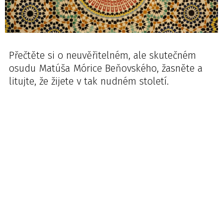
Přečtěte si o neuvěřitelném, ale skutečném
osudu Matúša Mórice Beňovského, žasněte a
litujte, že žijete v tak nudném století.