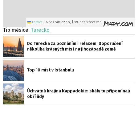
Leaflet
|
©Seznam.cz a.s., | ©OpenStreetMap
Tip měsíce:
Turecko
Do Turecka za poznáním i relaxem. Doporučení
několika krásných míst na jihozápadě země
Top 10 míst v Istanbulu
Úchvatná krajina Kappadokie: skály tu připomínají
obří údy