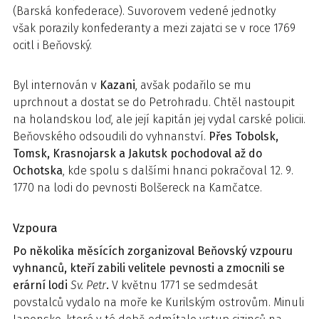
(Barská konfederace). Suvorovem vedené jednotky
však porazily konfederanty a mezi zajatci se v roce 1769
ocitl i Beňovský.
Byl internován v
Kazani
, avšak podařilo se mu
uprchnout a dostat se do Petrohradu. Chtěl nastoupit
na holandskou loď, ale její kapitán jej vydal carské policii.
Beňovského odsoudili do vyhnanství.
Přes Tobolsk,
Tomsk, Krasnojarsk a Jakutsk pochodoval až do
Ochotska
, kde spolu s dalšími hnanci pokračoval 12. 9.
1770 na lodi do pevnosti Bolšereck na Kamčatce.
Vzpoura
Po několika měsících zorganizoval Beňovský vzpouru
vyhnanců, kteří zabili velitele pevnosti a zmocnili se
erární lodi
Sv. Petr
.
V květnu 1771 se sedmdesát
povstalců vydalo na moře ke Kurilským ostrovům. Minuli