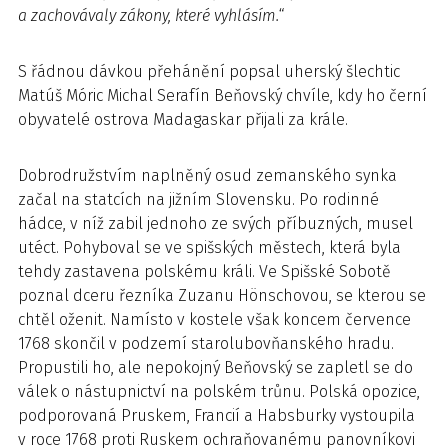
a zachovávaly zákony, které vyhlásím.
“
S řádnou dávkou přehánění popsal uherský šlechtic
Matúš Móric Michal Serafín Beňovský chvíle, kdy ho černí
obyvatelé ostrova Madagaskar přijali za krále.
Dobrodružstvím naplněný osud zemanského synka
začal na statcích na jižním Slovensku. Po rodinné
hádce, v níž zabil jednoho ze svých příbuzných, musel
utéct. Pohyboval se ve spišských městech, která byla
tehdy zastavena polskému králi. Ve Spišské Sobotě
poznal dceru řezníka Zuzanu Hönschovou, se kterou se
chtěl oženit. Namísto v kostele však koncem července
1768 skončil v podzemí starolubovňanského hradu.
Propustili ho, ale nepokojný Beňovský se zapletl se do
válek o nástupnictví na polském trůnu. Polská opozice,
podporovaná Pruskem, Francií a Habsburky vystoupila
v roce 1768 proti Ruskem ochraňovanému panovníkovi