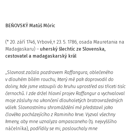
BEŇOVSKÝ Matúš Móric
(* 20. září 1746, Vrbové,† 23. 5. 1786, osada Mauretania na
Madagaskaru) –
uherský šlechtic
ze Slovenska,
cestovatel a madagaskarský král
„
Slavnost začala pozdravem Raffangura, oblečeného
v dlouhém bílém rouchu, který mě pak doprovodil do
doliny, kde jsme vstoupili do kruhu uprostřed asi třiceti tisíc
černochů. I zde držel hlavní projev Raffangur a vychvaloval
moje zásluhy na ukončení dlouholetých bratrovražedných
válek. Slavnostnímu shromáždění mě představil jako
člověka pocházejícího z Raminiho krve. Vyzval všechny
kmeny, aby mne uznalyza ampascaneho
(tj. nejvyššího
náčelníka),
podřídily se mi, poslouchaly mne