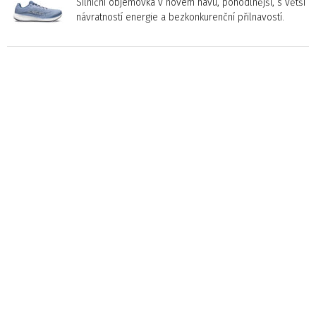
Silniční objemovka v novém hávu, pohodlnější, s větší
návratností energie a bezkonkurenční přilnavostí.