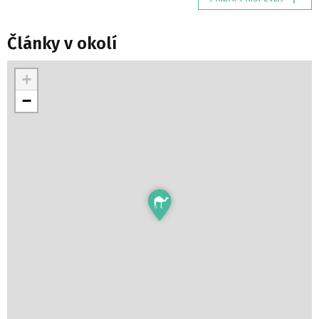
Články v okolí
+
−