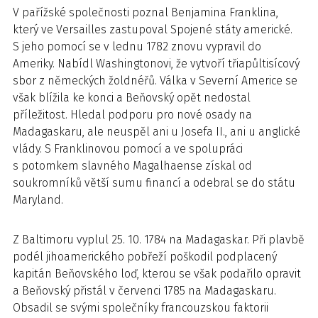
V pařížské společnosti poznal Benjamina Franklina,
který ve Versailles zastupoval Spojené státy americké.
S jeho pomocí se v lednu 1782 znovu vypravil do
Ameriky. Nabídl Washingtonovi, že vytvoří třiapůltisícový
sbor z německých žoldnéřů. Válka v Severní Americe se
však blížila ke konci a Beňovský opět nedostal
příležitost. Hledal podporu pro nové osady na
Madagaskaru, ale neuspěl ani u Josefa II., ani u anglické
vlády. S Franklinovou pomocí a ve spolupráci
s potomkem slavného Magalhaense získal od
soukromníků větší sumu financí a odebral se do státu
Maryland.
Z Baltimoru vyplul 25. 10. 1784 na Madagaskar. Při plavbě
podél jihoamerického pobřeží poškodil podplacený
kapitán Beňovského loď, kterou se však podařilo opravit
a Beňovský přistál v červenci 1785 na Madagaskaru.
Obsadil se svými společníky francouzskou faktorii