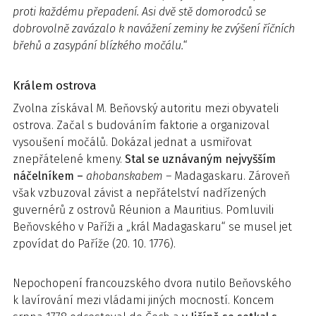
proti každému přepadení. Asi dvě stě domorodců se
dobrovolně zavázalo k navážení zeminy ke zvýšení říčních
břehů a zasypání blízkého močálu.
“
Králem ostrova
Zvolna získával M. Beňovský autoritu mezi obyvateli
ostrova. Začal s budováním faktorie a organizoval
vysoušení močálů. Dokázal jednat a usmiřovat
znepřátelené kmeny.
Stal se uznávaným nejvyšším
náčelníkem –
ahobanskabem –
Madagaskaru. Zároveň
však vzbuzoval závist a nepřátelství nadřízených
guvernérů z ostrovů Réunion a Mauritius. Pomluvili
Beňovského v Paříži a „král Madagaskaru“ se musel jet
zpovídat do Paříže (20. 10. 1776).
Nepochopení francouzského dvora nutilo Beňovského
k lavírování mezi vládami jiných mocností. Koncem