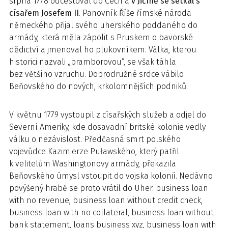
srpna 1778 odcestoval do Čech a
v Jičíně se setkal s
císařem Josefem II
. Panovník Říše římské národa
německého přijal svého uherského poddaného do
armády, která měla zápolit s Pruskem o bavorské
dědictví a jmenoval ho plukovníkem. Válka, kterou
historici nazvali „bramborovou“, se však táhla
bez většího vzruchu. Dobrodružné srdce vábilo
Beňovského do nových, krkolomnějších podniků.
V květnu 1779 vystoupil z císařských služeb a odjel do
Severní Ameriky, kde dosavadní britské kolonie vedly
válku o nezávislost. Předčasná smrt polského
vojevůdce Kazimierze Puławského, který patřil
k velitelům Washingtonovy armády, překazila
Beňovského úmysl vstoupit do vojska kolonií. Nedávno
povýšený hrabě se proto vrátil do Uher. business loan
with no revenue, business loan without credit check,
business loan with no collateral, business loan without
bank statement, loans business xyz, business loan with