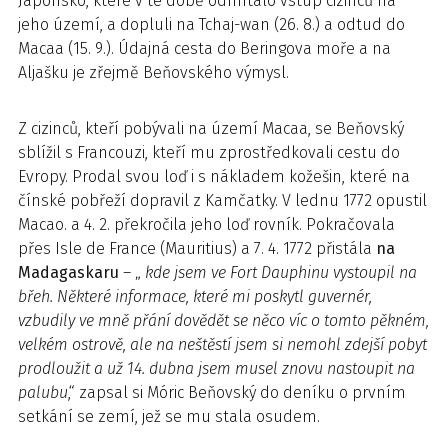
Japonsko, které v té době odmítalo vstup cizinců na
jeho území, a dopluli na Tchaj-wan (26. 8.) a odtud do
Macaa (15. 9.). Údajná cesta do Beringova moře a na
Aljašku je zřejmě Beňovského výmysl.
Z cizinců, kteří pobývali na území Macaa, se Beňovský
sblížil s Francouzi, kteří mu zprostředkovali cestu do
Evropy. Prodal svou loď i s nákladem kožešin, které na
čínské pobřeží dopravil z Kamčatky. V lednu 1772 opustil
Macao. a 4. 2. překročila jeho loď rovník. Pokračovala
přes Isle de France (Mauritius) a 7. 4. 1772 přistála
na
Madagaskaru
– „
kde jsem ve Fort Dauphinu vystoupil na
břeh. Některé informace, které mi poskytl guvernér,
vzbudily ve mně přání dovědět se něco víc o tomto pěkném,
velkém ostrově, ale na neštěstí jsem si nemohl zdejší pobyt
prodloužit a už 14. dubna jsem musel znovu nastoupit na
palubu
,“ zapsal si Móric Beňovský do deníku o prvním
setkání se zemí, jež se mu stala osudem.