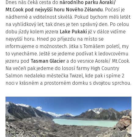
Dnes nás čeká cesta do
národního parku Aoraki/
Mt.Cook
pod nejvyšší horu Nového Zélandu
. Počasí je
nádherné a viditelnost skvělá. Pokud bychom měli letět
na vyhlídkový let, tak dnes je ten správný den. Po celou
dobu jízdy kolem jezera
Lake Pukaki
již v dálce vidíme
nejvyšší horu. Hned po příjezdu na místo se
informujeme o možnostech. Jitka s Tomášem poletí, my
to vynecháme. Ještě se jedeme podívat k ledovcovému
jezeru pod
Tasman Glacier
a do vesnice Aoraki/ Mt.Cook.
Na večeři pak jedeme do lososí farmy High Country
Salmon nedaleko městečka Twizel, kde pak i spíme 2
noci v krásném a prostorném domku s dvojitou sprchou.