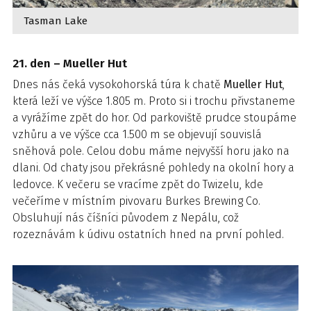
Tasman Lake
21. den – Mueller Hut
Dnes nás čeká vysokohorská túra k chatě
Mueller Hut
,
která leží ve výšce 1.805 m. Proto si i trochu přivstaneme
a vyrážíme zpět do hor. Od parkoviště prudce stoupáme
vzhůru a ve výšce cca 1.500 m se objevují souvislá
sněhová pole. Celou dobu máme nejvyšší horu jako na
dlani. Od chaty jsou překrásné pohledy na okolní hory a
ledovce. K večeru se vracíme zpět do Twizelu, kde
večeříme v místním pivovaru Burkes Brewing Co.
Obsluhují nás číšníci původem z Nepálu, což
rozeznávám k údivu ostatních hned na první pohled.