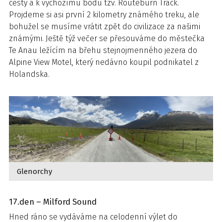
cesty a k výchozímu bodu tzv. Routeburn Track.
Projdeme si asi první 2 kilometry známého treku, ale
bohužel se musíme vrátit zpět do civilizace za našimi
známými. Ještě týž večer se přesouváme do městečka
Te Anau ležícím na břehu stejnojmenného jezera do
Alpine View Motel, který nedávno koupil podnikatel z
Holandska.
Glenorchy
17.den – Milford Sound
Hned ráno se vydáváme na celodenní výlet do