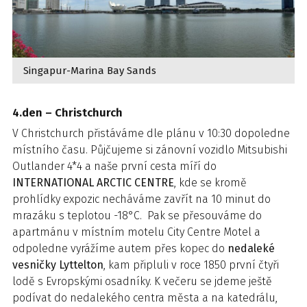
Singapur-Marina Bay Sands
4.den – Christchurch
V Christchurch přistáváme dle plánu v 10:30 dopoledne
místního času. Půjčujeme si zánovní vozidlo Mitsubishi
Outlander 4*4 a naše první cesta míří do
INTERNATIONAL ARCTIC CENTRE
, kde se kromě
prohlídky expozic necháváme zavřít na 10 minut do
mrazáku s teplotou -18°C. Pak se přesouváme do
apartmánu v místním motelu City Centre Motel a
odpoledne vyrážíme autem přes kopec do
nedaleké
vesničky Lyttelton
, kam připluli v roce 1850 první čtyři
lodě s Evropskými osadníky. K večeru se jdeme ještě
podívat do nedalekého centra města a na katedrálu,