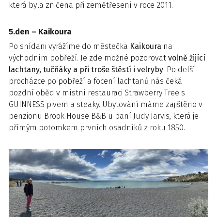
která byla zničena při zemětřesení v roce 2011.
5.den – Kaikoura
Po snídani vyrážíme do městečka
Kaikoura
na
východním pobřeží. Je zde možné pozorovat
volně žijící
lachtany, tučňáky a při troše štěstí i velryby
. Po delší
procházce po pobřeží a focení lachtanů nás čeká
pozdní oběd v místní restauraci Strawberry Tree s
GUINNESS pivem a steaky. Ubytování máme zajištěno v
penzionu Brook House B&B u paní Judy Jarvis, která je
přímým potomkem prvních osadníků z roku 1850.