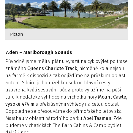
Picton
7.den – Marlborough Sounds
Původně jsme měli v plánu vyrazit na cyklovýlet po trase
známého
Queens Charlote Track
, nicméně kola nejsou
na farmě k dispozici a tak odjíždíme na průzkum oblasti
autem. Silnice je bohužel kousek od hlavní cesty
uzavřena kvůli sesuvům půdy, proto vyrážíme na pěší
túru k nedaleké vyhlídce na vrcholku hory
Mount Cawte,
vysoké 474 m
s překrásnými výhledy na celou oblast.
Odpoledne se přesouváme do přímořského letoviska
Marahau v oblasti národního parku
Abel Tasman
. Zde
budeme v chatičkách The Barn Cabins & Camp bydlet
další 2 noci.