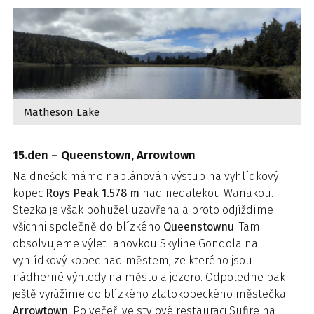
Matheson Lake
15.den – Queenstown, Arrowtown
Na dnešek máme naplánován výstup na vyhlídkový
kopec
Roys Peak 1.578 m
nad nedalekou Wanakou.
Stezka je však bohužel uzavřena a proto odjíždíme
všichni společně do blízkého
Queenstownu
. Tam
obsolvujeme výlet lanovkou Skyline Gondola na
vyhlídkový kopec nad městem, ze kterého jsou
nádherné výhledy na město a jezero. Odpoledne pak
ještě vyrážíme do blízkého zlatokopeckého městečka
Arrowtown
. Po večeři ve stylové restauraci Sufire na