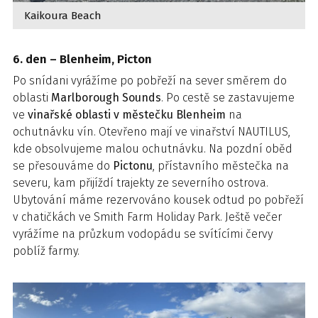
Kaikoura Beach
6. den – Blenheim, Picton
Po snídani vyrážíme po pobřeží na sever směrem do
oblasti
Marlborough Sounds
. Po cestě se zastavujeme
ve
vinařské oblasti v městečku Blenheim
na
ochutnávku vín. Otevřeno mají ve vinařství NAUTILUS,
kde obsolvujeme malou ochutnávku. Na pozdní oběd
se přesouváme do
Pictonu
, přístavního městečka na
severu, kam přijíždí trajekty ze severního ostrova.
Ubytování máme rezervováno kousek odtud po pobřeží
v chatičkách ve Smith Farm Holiday Park. Ještě večer
vyrážíme na průzkum vodopádu se svítícími červy
poblíž farmy.