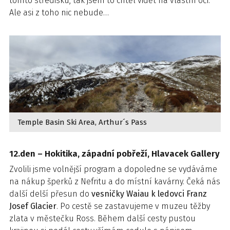
tomto středisku, tak jsem to chtěl vidět na vlastní oči.
Ale asi z toho nic nebude…
Temple Basin Ski Area, Arthur´s Pass
12.den – Hokitika, západní pobřeží, Hlavacek Gallery
Zvolili jsme volnější program a dopoledne se vydáváme
na nákup šperků z Nefritu a do místní kavárny. Čeká nás
další delší přesun do
vesničky Waiau k ledovci Franz
Josef Glacier
. Po cestě se zastavujeme v muzeu těžby
zlata v městečku Ross. Během další cesty pustou