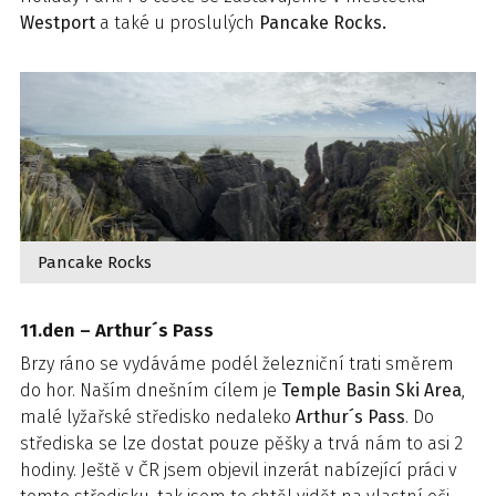
Westport
a také u proslulých
Pancake Rocks.
Pancake Rocks
11.den – Arthur´s Pass
Brzy ráno se vydáváme podél železniční trati směrem
do hor. Naším dnešním cílem je
Temple Basin Ski Area
,
malé lyžařské středisko nedaleko
Arthur´s Pass
. Do
střediska se lze dostat pouze pěšky a trvá nám to asi 2
hodiny. Ještě v ČR jsem objevil inzerát nabízející práci v