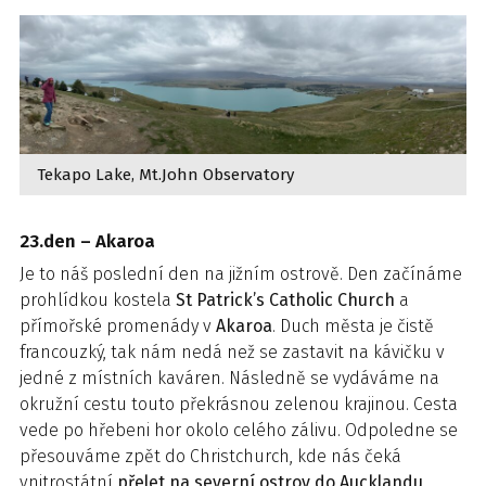
Tekapo Lake, Mt.John Observatory
23.den – Akaroa
Je to náš poslední den na jižním ostrově. Den začínáme
prohlídkou kostela
St Patrick’s Catholic Church
a
přímořské promenády v
Akaroa
. Duch města je čistě
francouzký, tak nám nedá než se zastavit na kávičku v
jedné z místních kaváren. Následně se vydáváme na
okružní cestu touto překrásnou zelenou krajinou. Cesta
vede po hřebeni hor okolo celého zálivu. Odpoledne se
přesouváme zpět do Christchurch, kde nás čeká
vnitrostátní
přelet na severní ostrov do Aucklandu
.