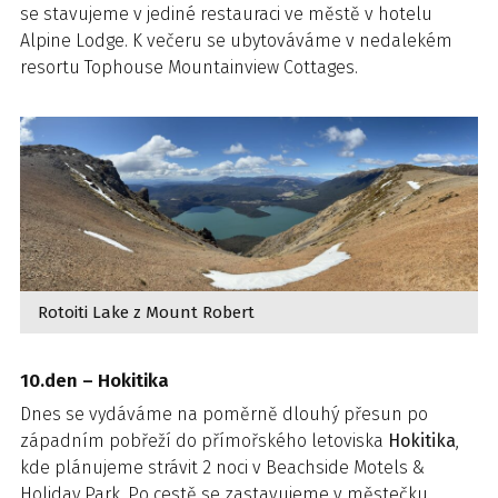
se stavujeme v jediné restauraci ve městě v hotelu
Alpine Lodge. K večeru se ubytováváme v nedalekém
resortu Tophouse Mountainview Cottages.
Rotoiti Lake z Mount Robert
10.den – Hokitika
Dnes se vydáváme na poměrně dlouhý přesun po
západním pobřeží do přímořského letoviska
Hokitika
,
kde plánujeme strávit 2 noci v Beachside Motels &
Holiday Park. Po cestě se zastavujeme v městečku