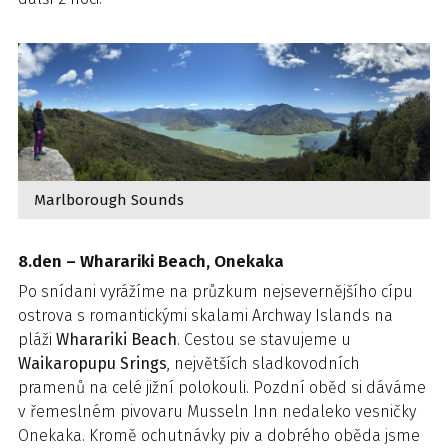
Marlborough Sounds
8.den – Wharariki Beach, Onekaka
Po snídani vyrážíme na průzkum nejsevernějšího cípu
ostrova s romantickými skalami Archway Islands na
pláži
Wharariki Beach
. Cestou se stavujeme u
Waikaropupu Srings
, největších sladkovodních
pramenů na celé jižní polokouli. Pozdní oběd si dáváme
v řemeslném pivovaru Musseln Inn nedaleko vesničky
Onekaka. Kromě ochutnávky piv a dobrého oběda jsme