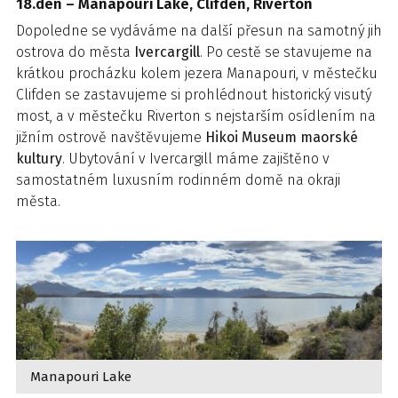
18.den – Manapouri Lake, Clifden, Riverton
Dopoledne se vydáváme na další přesun na samotný jih
ostrova do města
Ivercargill
. Po cestě se stavujeme na
krátkou procházku kolem jezera Manapouri, v městečku
Clifden se zastavujeme si prohlédnout historický visutý
most, a v městečku Riverton s nejstarším osídlením na
jižním ostrově navštěvujeme
Hikoi Museum maorské
kultury
. Ubytování v Ivercargill máme zajištěno v
samostatném luxusním rodinném domě na okraji
města.
Manapouri Lake