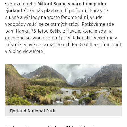
světoznámého
Milford Sound v národním parku
Fjorland
. Čeká nás plavba lodí po fjordu. Počasí je
slušné a výhledy naprosto fenomenální, všude
vodopády valící se ze strmých srázů. Potkáváme zde
paní Hanku, 76-letou češku z Havaje, která je zde na
dovolené se svou dcerou žijící v Rakousku. Večeříme v
místní stylové restauraci Ranch Bar & Grill a spíme opět
v Alpine View Motel.
Fjorland National Park