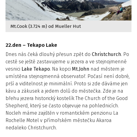
Mt.Cook (3.724 m) od Mueller Hut
22.den – Tekapo Lake
Dnes nás čeká dlouhý přesun zpět do
Christchurch
. Po
cestě se ještě zastavujeme u jezera a ve stejnojmenné
vesnici
Lake Tekapo
. Na kopci
Mt.John
nad městem je
umístěna stejnojmenná observatoř. Počasí není dobré,
prší a viditelnost je minimální. Proto si zde dáváme jen
kávu a zákusek a jedem dolů do městečka. Zde je na
břehu jezera historický kostelík The Church of the Good
Shepherd, který se často objevuje na pohlednicích.
Nocleh máme zajištěn v romantickém penzionu La
Rochelle Motel v přímořském městečku Akaroa
nedaleko Christchurch.