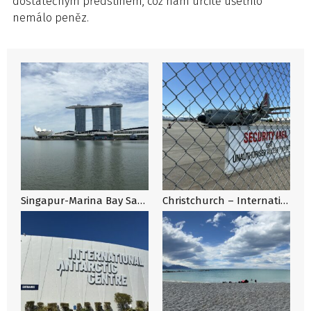
dostatečným předstihem, což nám určitě ušetřilo
nemálo peněz.
Singapur-Marina Bay Sands
Christchurch – International Antarctic Centre