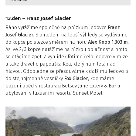
13.den – Franz Josef Glacier
Ráno vyrážíme společně na průzkum ledovce
Franz
Josef Glacier.
S ohledem na lepší výhledy se vydáváme
do kopce po stezce směrem na horu
Alex Knob 1.303 m
.
Asi ve 2/3 kopce narážíme na nízkou oblačnost a proto
se otáčíme zpět. Z vyhlídek fotíme čelo ledovce v mlze
a také dravého papouška Kea, který nám létá nad
hlavou. Odpoledne se přesouváme k dalšímu ledovci a
do stejnojmenné vesničky
Fox Glacier,
kde máme
pozdní oběd v restauraci Betsey Jane Eatery & Bar a
ubytování v luxusním resortu Sunset Motel.