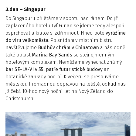
3.den – Singapur
Do Singapuru přilétáme v sobotu nad ránem. Do již
zaplaceného hotelu Lyf Funan se jdeme tedy alespoň
osprchovat a krátce si zdřímnout. Hned poté
vyrážíme
do víru velkoměsta
. Po snídani v místním bistru
navštěvujeme
Budhův chrám v Chinatown
a následně
také oblast
Marina Bay Sands
se stejnojmenným
hotelovým komplexem. Nemůžeme vynechat známý
bar SE-LA-VI v 55. patře futuristické budovy
ani
botanické zahrady pod ní. K večeru se přesouváme
městskou hromadnou dopravou na letiště, odkud nás
již čeká 10-hodinový noční let na Nový Zéland do
Christchurch.