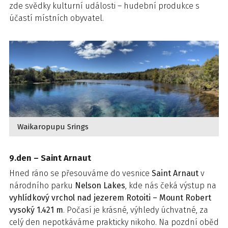
zde svědky kulturní události – hudební produkce s
účastí místních obyvatel.
Waikaropupu Srings
9.den – Saint Arnaut
Hned ráno se přesouváme do vesnice
Saint Arnaut
v
národního parku
Nelson Lakes
, kde nás čeká výstup na
vyhlídkový vrchol nad jezerem Rotoiti – Mount Robert
vysoký 1.421 m
. Počasí je krásné, výhledy úchvatné, za
celý den nepotkáváme prakticky nikoho. Na pozdní oběd