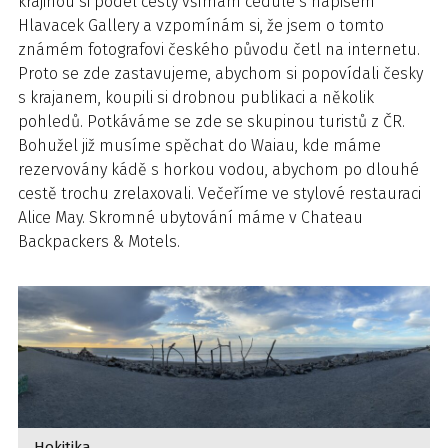
krajinou si podél cesty všímám cedule s nápisem
Hlavacek Gallery a vzpomínám si, že jsem o tomto
známém fotografovi českého původu četl na internetu.
Proto se zde zastavujeme, abychom si popovídali česky
s krajanem, koupili si drobnou publikaci a několik
pohledů. Potkáváme se zde se skupinou turistů z ČR.
Bohužel již musíme spěchat do Waiau, kde máme
rezervovány kádě s horkou vodou, abychom po dlouhé
cestě trochu zrelaxovali. Večeříme ve stylové restauraci
Alice May. Skromné ubytování máme v Chateau
Backpackers & Motels.
Hokitika