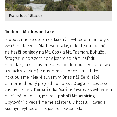
Franz Josef Glacier
14.den – Matheson Lake
Probouzíme se do rána s krásným výhledem na hory a
vyrážíme k jezeru
Matheson Lake
, odkud jsou údajně
nejhezčí pohledy na Mt. Cook a Mt. Tasman
. Bohužel
fotografii s odrazem hor v jezeře se nám nafotit
nepodaří, tak si dáváme alespoň dobrou kávu, zákusek
a snack v kavárně v místním visitor centru a také
nakupujeme nějaké suvenýry. Dnes náš čeká ještě
poměrně dlouhý přejezd do oblasti
Otago
. Po cestě se
zastavujeme v
Tauparikaka Marine Reserve
s výhledem
na písečnou dunu, jezero a
pohoří Mt. Aspiring
.
Ubytování a večeři máme zajištěnu v hotelu Hawea s
krásným výhledem na jezero Hawea Lake.