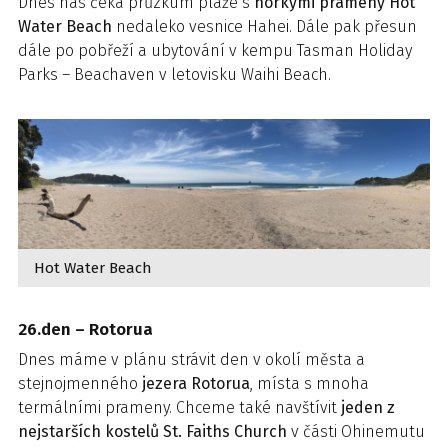
Dnes nás čeká průzkum pláže s
horkými prameny Hot
Water Beach
nedaleko vesnice Hahei. Dále pak přesun
dále po pobřeží a ubytování v kempu Tasman Holiday
Parks – Beachaven v letovisku Waihi Beach.
Hot Water Beach
26.den – Rotorua
Dnes máme v plánu strávit den v okolí města a
stejnojmenného
jezera Rotorua
, místa s mnoha
termálními prameny. Chceme také navštívit
jeden z
nejstarších kostelů St. Faiths Church
v části Ohinemutu