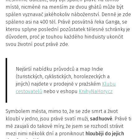
místě, nicméně na menším ze dvou ghátů může být
spálen vyznavač jakéhokoliv náboženství. Denně je zde
spáleno asi na 400 těl. Právě posvátná řeka Ganga, se
kterou splyne poslední pozůstatek tělesné schránky je
důvodem, proč je touhou každého hinduisty ukončit
svou životní pouť právě zde.
Nejširší nabídku průvodců a map Indie
(turistických, cyklistických, horolezeckých a
jiných) najdete v prodejně v pražském
Klubu
cestovatelů
nebo v eshopu
KnihyNaHory.cz
Symbolem města, mimo to, že se zde smrt a život
kloubí v jedno, jsou právě svatí muži,
sadhuové
. Právě ti
mě zaujali do takové míry, že jsem se rozhodl strávit
mezi nimi několik dní a proniknout
hlouběji do jejich