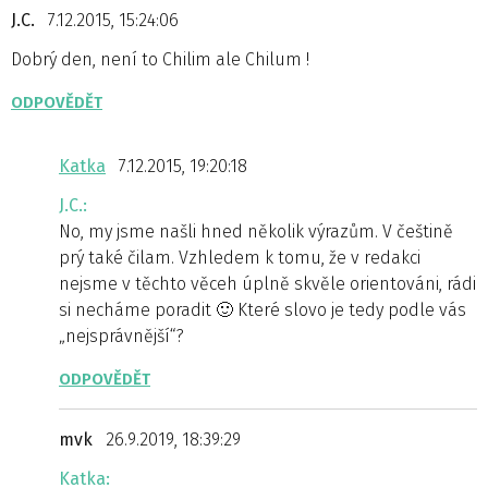
J.C.
7.12.2015, 15:24:06
Dobrý den, není to Chilim ale Chilum !
ODPOVĚDĚT
Katka
7.12.2015, 19:20:18
J.C.:
No, my jsme našli hned několik výrazům. V češtině
prý také čilam. Vzhledem k tomu, že v redakci
nejsme v těchto věceh úplně skvěle orientováni, rádi
si necháme poradit 🙂 Které slovo je tedy podle vás
„nejsprávnější“?
ODPOVĚDĚT
mvk
26.9.2019, 18:39:29
Katka: