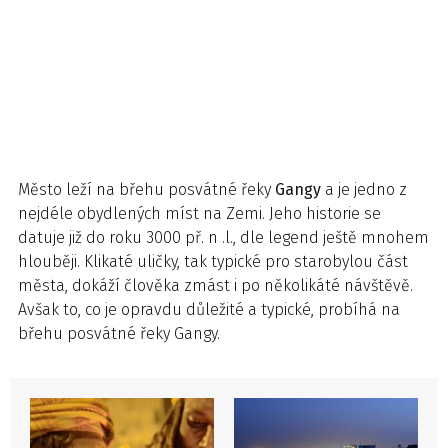
Město leží na břehu posvátné řeky
Gangy
a je jedno z
nejdéle obydlených míst na Zemi. Jeho historie se
datuje již do roku 3000 př. n .l., dle legend ještě mnohem
hlouběji. Klikaté uličky, tak typické pro starobylou část
města, dokáží člověka zmást i po několikáté návštěvě.
Avšak to, co je opravdu důležité a typické, probíhá na
břehu posvátné řeky Gangy.