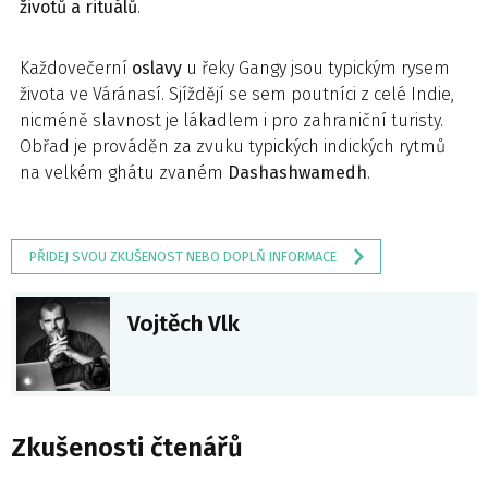
životů a rituálů
.
Každovečerní
oslavy
u řeky Gangy jsou typickým rysem
života ve Váránasí. Sjíždějí se sem poutníci z celé Indie,
nicméně slavnost je lákadlem i pro zahraniční turisty.
Obřad je prováděn za zvuku typických indických rytmů
na velkém ghátu zvaném
Dashashwamedh
.
PŘIDEJ SVOU ZKUŠENOST NEBO DOPLŇ INFORMACE
Vojtěch Vlk
Zkušenosti čtenářů