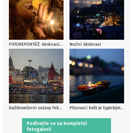
FOTOREPORTÁŽ: Váránasí, město mezi nebem a zemí
Noční Váránasí
Každovečerní oslavy řeky Gangy
Plouvocí květ je typickým symbolem obětiny pro svatou řeku Gangu
Podívejte se na kompletní
fotogalerii