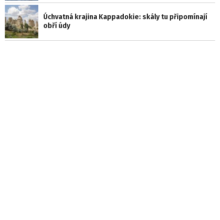
Úchvatná krajina Kappadokie: skály tu připomínají
obří údy