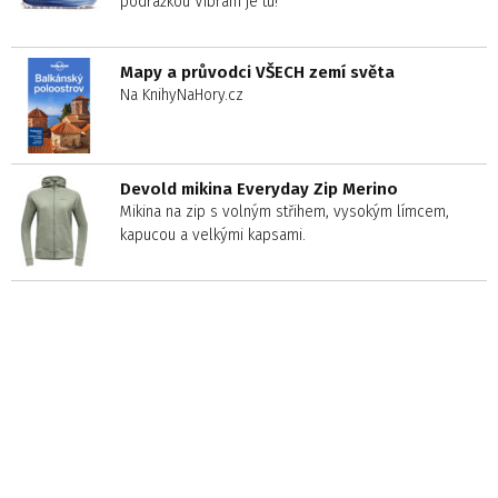
podrážkou Vibram je tu!
Mapy a průvodci VŠECH zemí světa
Na KnihyNaHory.cz
Devold mikina Everyday Zip Merino
Mikina na zip s volným střihem, vysokým límcem,
kapucou a velkými kapsami.