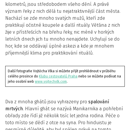
kilometrů, jsou středobodem všeho dění. A právě
význam řeky z nich dělá tu nejatraktivnější část města.
Nachází se zde mnoho svatých mužů, kteří zde
praktikují očistné koupele a další rituály. Většina z nich
žije v přístřešcích na břehu řeky, nic méně v horkých
letních dnech jich tu mnoho nenajdete. Uchylují se do
hor, kde se oddávají úplné askezi a kde je mnohem
příjemnější klima pro praktikování rituálů.
Další fotografie Vojtěcha Vlka si můžete přijít prohlédnout v průběhu
celého prosince do
Klubu cestovatelů Praha
nebo se můžete podívat na
jeho osobní web
www.vojtechvlk.com
.
Dva z mnoha ghátů jsou vyhrazeny pro
spalování
mrtvých
. Hlavní ghát se nazývá Manikarnika a pohřební
obřady zde řídí již několik tisíc let jedna rodina. Péče o
toto místo se dědí z otce na syna. Pro hinduistu je
nesmírně důležité, aby byl spálen právě na tomto