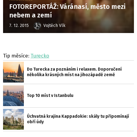
FOTOREPORTÁŽ: Váránasí, město mezi
nebem a zemí
7. 12. 2015
Vojtěch Vlk
Tip měsíce:
Turecko
Do Turecka za poznáním i relaxem. Doporučení
několika krásných míst na jihozápadě země
Top 10 míst v Istanbulu
Úchvatná krajina Kappadokie: skály tu připomínají
obří údy