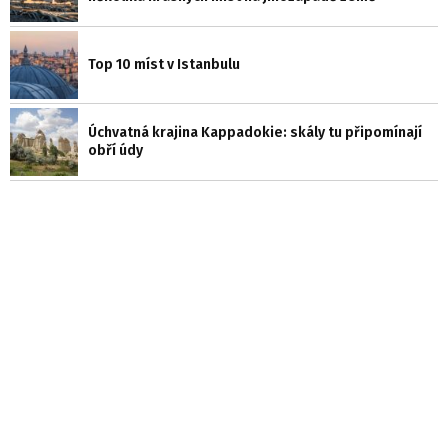
Top 10 míst v Istanbulu
Úchvatná krajina Kappadokie: skály tu připomínají
obří údy