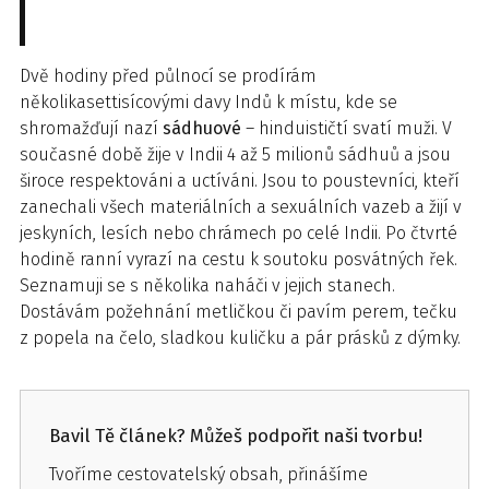
Dvě hodiny před půlnocí se prodírám
několikasettisícovými davy Indů k místu, kde se
shromažďují nazí
sádhuové
– hinduističtí svatí muži. V
současné době žije v Indii 4 až 5 milionů sádhuů a jsou
široce respektováni a uctíváni. Jsou to poustevníci, kteří
zanechali všech materiálních a sexuálních vazeb a žijí v
jeskyních, lesích nebo chrámech po celé Indii. Po čtvrté
hodině ranní vyrazí na cestu k soutoku posvátných řek.
Seznamuji se s několika naháči v jejich stanech.
Dostávám požehnání metličkou či pavím perem, tečku
z popela na čelo, sladkou kuličku a pár prásků z dýmky.
Bavil Tě článek? Můžeš podpořit naši tvorbu!
Tvoříme cestovatelský obsah, přinášíme