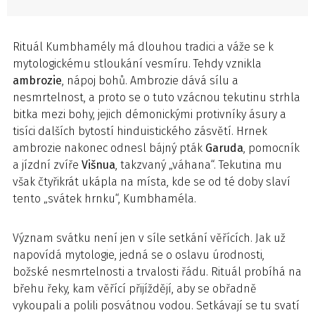
Rituál Kumbhamély má dlouhou tradici a váže se k
mytologickému stloukání vesmíru. Tehdy vznikla
ambrozie
, nápoj bohů. Ambrozie dává sílu a
nesmrtelnost, a proto se o tuto vzácnou tekutinu strhla
bitka mezi bohy, jejich démonickými protivníky ásury a
tisíci dalších bytostí hinduistického zásvětí. Hrnek
ambrozie nakonec odnesl bájný pták
Garuda
, pomocník
a jízdní zvíře
Višnua
, takzvaný „váhana“. Tekutina mu
však čtyřikrát ukápla na místa, kde se od té doby slaví
tento „svátek hrnku“, Kumbhaméla.
Význam svátku není jen v síle setkání věřících. Jak už
napovídá mytologie, jedná se o oslavu úrodnosti,
božské nesmrtelnosti a trvalosti řádu. Rituál probíhá na
břehu řeky, kam věřící přijíždějí, aby se obřadně
vykoupali a polili posvátnou vodou. Setkávají se tu svatí