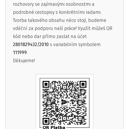
rozhovory se zajímavými osobnostmi a
podrobné cestopisy s konkrétními radami.
Tvorba takového obsahu něco stojí, budeme
vděční za podporu naší práce! Využít můžeš QR
kód nebo dar přímo zaslat na účet
2801829432/2010
s variabilním symbolem
111999
.
Děkujeme!