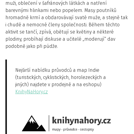
muži, oblečení v šafránových látkách a natření
barevnými hlinkami nebo popelem. Masy poutníků
hromadně krmí a obdarovávají svaté muže, a stejně tak
i chudé a nemocné členy společnosti. Během těchto
aktivit se tančí, zpívá, obětují se květiny a některé
plodiny, probíhají diskuse a učitelé „moderují“ dav
podobně jako při púdže.
Nejširší nabídku průvodců a map Indie
(turistických, cyklistických, horolezeckých a
jiných) najdete v prodejně a na eshopu)
KnihyNaHory.cz