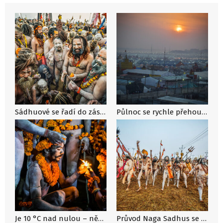
Sádhuové se řadí do zástupu, který z obou stran obklopují indičtí policisté s dřevěnými holemi v rukou, aby razili cestu a rozháněli davy přihlížejících. Průvod se dává do pohybu. Občas zastaví, a to je vhodná chvíle na pokouření. Nágové zapalují své hliněné fajfky čilamy napěchované tabákem, někdy i marihuanou či hašišem. Jsou to asketi, kteří se zřekli sexu, rodinného života i alkoholu, ale kouření ne. Je prý božského původu a propojuje je s jejich bohy.
Půlnoc se rychle přehoupne a Nágové se začínají scházet. Atmosféra je plná napětí. Z reproduktorů všude kolem se linou rozskřípané hinduistické mantry, do očí štípe kouř z ohňů, které hoří všude kolem. Když foukne vítr, zvíří jemný písek z vyschlých břehů Gangy.
Je 10 °C nad nulou – někteří naháči se klepou zimou, jiní jsou otužilí ze svých himálajských pousteven a snášejí zimu se stoickým klidem. Každou chvíli začne některý z nich křičet „Haré Haré“ a zdraví Kršnu a další hinduistická božstva. Ostatní se přidávají. Je cítit jejich euforie a nedočkavost, až dorazí k Matce řek a vrhnou se do jejích očistných vod, aby ze sebe smyli vše špatné.
Průvod Naga Sadhus se blíží k soutoku řeky Gangy a Jamuny v místě zvaném Sangam. Euforie vrcholí. Svatí muži se rozbíhají ke skoku do vod posvátné řeky, aby vykonali rituální koupel.