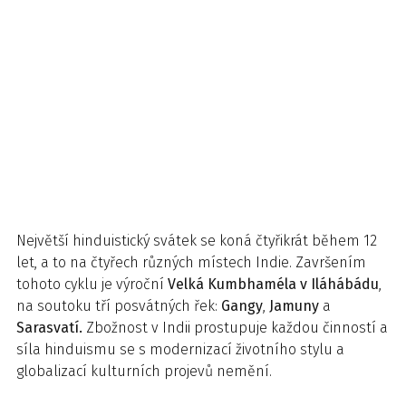
Největší hinduistický svátek se koná čtyřikrát během 12
let, a to na čtyřech různých místech Indie. Završením
tohoto cyklu je výroční
Velká Kumbhaméla v Iláhábádu
,
na soutoku tří posvátných řek:
Gangy
,
Jamuny
a
Sarasvatí.
Zbožnost v Indii prostupuje každou činností a
síla hinduismu se s modernizací životního stylu a
globalizací kulturních projevů nemění.