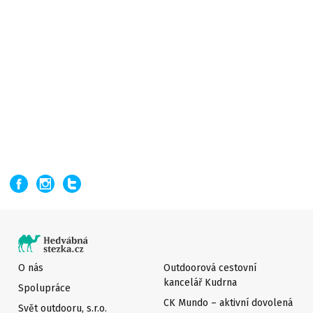
O nás
Outdoorová cestovní
kancelář Kudrna
Spolupráce
CK Mundo – aktivní dovolená
Svět outdooru, s.r.o.