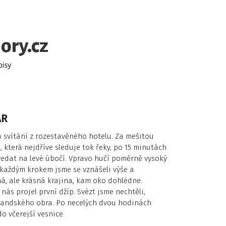
AR
za svítání z rozestavěného hotelu. Za mešitou
, která nejdříve sleduje tok řeky, po 15 minutách
edat na levé úbočí. Vpravo hučí poměrně vysoký
S každým krokem jsme se vznášeli výše a
ná, ale krásná krajina, kam oko dohlédne.
nás projel první džíp. Svézt jsme nechtěli,
vandského obra. Po necelých dvou hodinách
o včerejší vesnice.