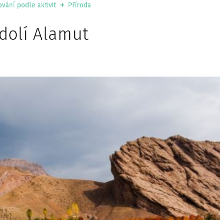
vání podle aktivit
Příroda
údolí Alamut