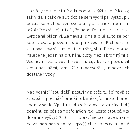
Otevřely se zde mírné a kupodivu svěží zelené louky
Tak vida, i takové autíčko se sem vydrápe. Vystoup
počasí se rozhodl vzít své bratry a stařičké rodiče n
ještě vícekrát jej ujistit, že nepotřebujeme nikam s
Evropané blázniví. Zamávali jsme a bílé auto se pom
kotel zleva a pozvolna stoupá k vesnici Pichbon. Př
stanovat. My si tam lehli do trávy, slunili se a dla
nalepené jeden na druhém, ploty mezi skromnými z
Vesničané zastavovali svou práci, aby nás pozdravi
sedla nad námi, tam leží karavanseráj. Jen pozor, c
dostatek vody.
Nad vesnicí jsou další pastviny a teče tu špinavá s
stoupání přechází prudší tok stékající místo blát
spaní v sedle. Vpletli se do stáda ovcí a zamávali 
odměnu za pár samozřejmých rad. Cesta stoupá v z
dosáhne výšky 3.200 mnm, objeví se po pravé straně
na zasněžené vrcholky nejvyšších elborzských hor. 