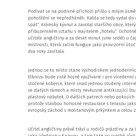
Podívat se na podivné příchozí přišlo s milým úsm
pohoštění se nepředháněli. Kalda se tedy vydal do
spát“. Krámský kývnul a zavolal staršího obce, který
příbuzenském vztahu s majitelem „hotelu“. Ochotně
učitele angličtiny a za deset minut jsme seděli u č
místnosti, která zatím funguje jako provizorní útoči
dva roky zavítala.
Jednou se to místo stane východiskem jednodenních 
Elborzu bude jistě hojně využívané i pro vícedenní
stočené koberce, které snad jednou studený interié
ve zlatých rámech a místy nevkusné antikizující št
plastový nábytek. O dalších patrech nebo pokojích 
protože stavbou honosné restaurace s terasou jaksi
evropský záchod s molitanovým prkýnkem a celou z
Učitel angličtiny právě tráví u rodičů prázdiny a za
jako úřednice v Kazvinu, a tam také po svatbě zůst