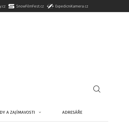
y.cz
SnowFilmFest.cz
ExpedicniKamera.cz
DY A ZAJÍMAVOSTI
ADRESÁŘE