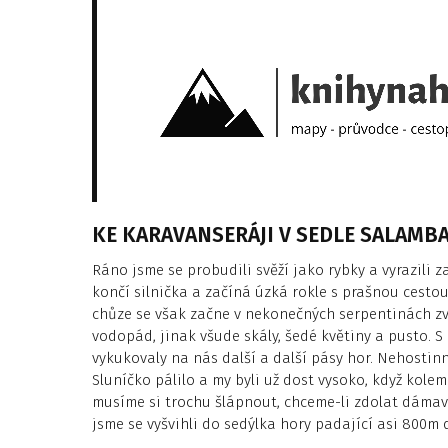
KE KARAVANSERÁJI V SEDLE SALAMB
Ráno jsme se probudili svěží jako rybky a vyrazili 
končí silnička a začíná úzká rokle s prašnou cestou
chůze se však začne v nekonečných serpentinách zv
vodopád, jinak všude skály, šedé květiny a pusto. 
vykukovaly na nás další a další pásy hor. Nehostin
Sluníčko pálilo a my byli už dost vysoko, když kolem 
musíme si trochu šlápnout, chceme-li zdolat dáma
jsme se vyšvihli do sedýlka hory padající asi 800m d