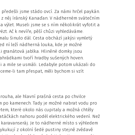
, předešli jsme stádo ovcí. Za námi hrčel paykán.
il z něj íránský Kanaďan. V nádherném svátečním
a výlet. Museli jsme se s ním několikrát vyfotit a
vézt. Ač k nevíře, pěší chůzi vyhledáváme.
alu šinulo dál. Cesta obchází jakýsi vymletý
ed ní leží nádherná louka, kde je možné
bali granátová jablka. Hliněné domky jsou
ahrádkami tvoří hradby sušených hoven.
li a mile se usmáli. Ledabyle potom ukázali do
hceme-li tam přespat, měli bychom si vzít
trouha, ale hlavní prašná cesta po chvilce
em po kamenech. Tady je možné nabrat vodu pro
dětem, které okolo nás cupitaly a možná chtěly
atáčkách nahoru podél elektrického vedení. Než
 karavanseráj. Je to nádherné místo s výhledem
Vykukují z okolní šedé pustiny stejně zvědavě