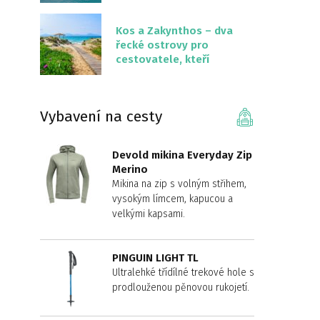
překvapivě malém
území
Kos a Zakynthos – dva
řecké ostrovy pro
cestovatele, kteří
chtějí něco jiného než
Krétu
Vybavení na cesty
Devold mikina Everyday Zip
Merino
Mikina na zip s volným střihem,
vysokým límcem, kapucou a
velkými kapsami.
PINGUIN LIGHT TL
Ultralehké třídílné trekové hole s
prodlouženou pěnovou rukojetí.