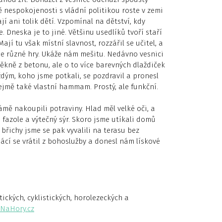
ě nespokojenosti s vládní politikou roste v zemi
 ani tolik dětí. Vzpomínal na dětství, kdy
Dneska je to jiné. Většinu usedlíků tvoří staří
ají tu však místní slavnost, rozzářil se učitel, a
í se různé hry. Ukáže nám mešitu. Nedávno vesnici
pěkně z betonu, ale o to více barevných dlaždiček
ždým, koho jsme potkali, se pozdravil a pronesl
ejmě také vlastní hammam. Prostý, ale funkční.
ámě nakoupili potraviny. Hlad měl velké oči, a
e fazole a výtečný sýr. Skoro jsme utíkali domů
 břichy jsme se pak vyvalili na terasu bez
mácí se vrátil z bohoslužby a donesl nám lískové
ických, cyklistických, horolezeckých a
NaHory.cz