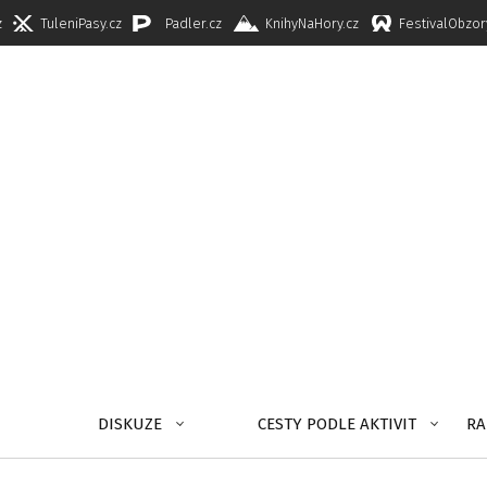
z
TuleniPasy.cz
Padler.cz
KnihyNaHory.cz
FestivalObzor
DISKUZE
CESTY PODLE AKTIVIT
RA