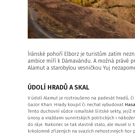
Íránské pohoří Elborz je turistům zatím nez
ambice míří k Dámavándu. A možná právě pr
Alamut a starobylou vesničkou Yuj nezapom
ÚDOLÍ HRADŮ A SKAL
V údolí Alamut je roztroušeno na padesát hradů, či
Gazor Khan. Hrady koupil či nechal vybudovat
Hasa
Tento duchovní vůdce ismaílské šíitské sekty, jejíž 
únosy a vraždami sunnitských politických i nábože
do ráje. Nakonec se tak vlastně stalo, ale musel si 
krkolomně zřízených na svazích nehostinných hor p