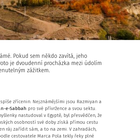
námé. Pokud sem někdo zavítá, jeho
oto je dvoudenní procházka mezi údolím
enutelným zážitkem.
 spíše zřícenin. Nejznámějšími jsou Razmiyan a
n-e-Sabbah
pro své přívržence a svou sektu.
myšlenky nastudoval v Egyptě, byl přesvědčen, že
nských osobností své doby získá přímou cestu
ten ráj zařídit sám, a to na zemi. V zahradách,
odle cestovatele Marca Pola tekly řeky plné