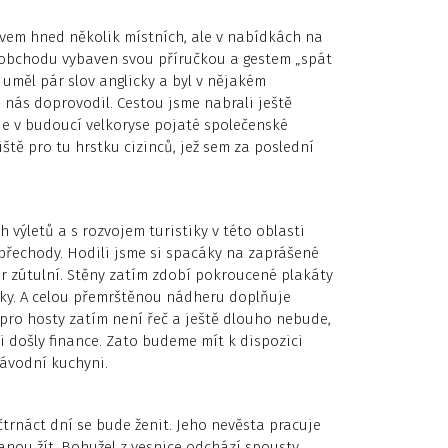
ěvem hned několik místních, ale v nabídkách na
 obchodu vybaven svou příručkou a gestem „spát
 uměl pár slov anglicky a byl v nějakém
 nás doprovodil. Cestou jsme nabrali ještě
aje v budoucí velkoryse pojaté společenské
ště pro tu hrstku cizinců, jež sem za poslední
výletů a s rozvojem turistiky v této oblasti
 přechody. Hodili jsme si spacáky na zaprášené
r zútulní. Stěny zatím zdobí pokroucené plakáty
uky. A celou přemrštěnou nádheru doplňuje
pro hosty zatím není řeč a ještě dlouho nebude,
 došly finance. Zato budeme mít k dispozici
ávodní kuchyni.
 čtrnáct dní se bude ženit. Jeho nevěsta pracuje
anou žít. Bohužel z vesnice odchází spousty