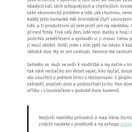
mladých lidí, těch schopnějších a chytřejších. Krom
také ekonomický problém a lidé, jak chudnou, nemají
každý jeho kamarád měl minimálně čtyři sourozence. 
lidé, a ti produktivní už sem jezdí jen na návštěvu. M
přinesl fotky. Trvá celý den, lidé nosí masky a hraj
postihlo zemětřesení a vystavěli si ji znovu. Celou 
jí musí zdobit. Došli jsme s ním zpět na náves. S ka
několik slov. My se jen usmívali. Vesnice má samozř
Setmělo se, muži se sešli k modlitbě a my zatím v kr
tak nám nestačilo ani deset vajec, kilo rajčat, dvoj
vše ukuchtit v jednom hrnci s těstovinami. S plnými
zábradlí, popíjeli pivo a poslouchali ticho. Pan do
oříšky i s louskáčkem v podobě dvou kamenů.
Nejširší nabídku průvodců a map íránu (turist
jiných) najdete v prodejně a na eshopu
Knihy