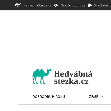
HedvabnaStezka.cz
SvetOutdooru.cz
SvetBehu.c
DOBRODRUH ROKU
ZEMĚ