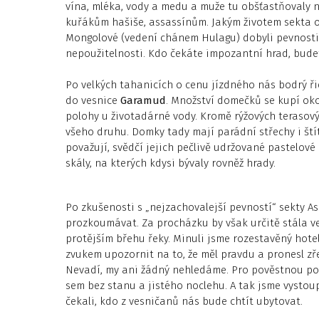
vína, mléka, vody a medu a muže tu obšťastňovaly n
kuřákům hašiše, assassínům. Jakým životem sekta o
Mongolové (vedení chánem Hulagu) dobyli pevnosti, d
nepoužitelnosti. Kdo čekáte impozantní hrad, budet
Po velkých tahanicích o cenu jízdného nás bodrý řid
do vesnice
Garamud
. Množství domečků se kupí okol
polohy u životadárné vody. Kromě rýžových terasový
všeho druhu. Domky tady mají parádní střechy i štít
považují, svědčí jejich pečlivě udržované pastelov
skály, na kterých kdysi bývaly rovněž hrady.
Po zkušenosti s „nejzachovalejší pevností“ sekty 
prozkoumávat. Za procházku by však určitě stála v
protějším břehu řeky. Minuli jsme rozestavěný hot
zvukem upozornit na to, že měl pravdu a pronesl zřej
Nevadí, my ani žádný nehledáme. Pro pověstnou po
sem bez stanu a jistého noclehu. A tak jsme vystoup
čekali, kdo z vesničanů nás bude chtít ubytovat.