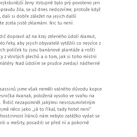
ejkrásnější ženy. Vstupné bylo prý povoleno jen
pravdu žila, se už dnes nedozvíme, protože když
ali si dobře záležet na jejich další
e zcela jistě zklamáni. Nic tu není.
ič dopravil až na kraj zeleného údolí Alamut,
o řeky, aby jejich obyvatelé vytěžili co nejvíce z
ch políček tu jsou banánové plantáže a roští
y z vlnitých plechů a o tom, jak si toho místní
é nátěry. Nad údolím se prudce zvedají nádherné
Assassinů jsme však neměli valného důvodu kopce
esnička Avanak, položená vysoko ve svahu na
el. Řidič nezapomněl jakýmsi nesrozumitelným
mě něco jako „já to říkal, tady hotel není“.
hostinnost Íránců nám nebylo zatěžko vydat se
ili u mešity, posadili se před ní a pokorně