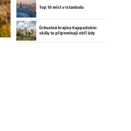
Top 10 míst v Istanbulu
Úchvatná krajina Kappadokie:
skály tu připomínají obří údy