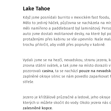
Lake Tahoe
Když jsme posnídali burrito v mexickém fast foodu,
Mělo to jediný háček, půjčovna se nacházela na mí
měli namířeno a paddleboard byl laminátový. Person
auto jsme dostali molitanové desky, na které byl 
protaženými přes kabinu se vše upevnilo. Naše malá
trochu přikrčit, aby viděl přes popruhy v kabině.
Vydali jsme se na hezčí, nevadskou, stranu jezera, 
zrovna státní svátek, a tak jsme na místo dorazili
pozorovali
casina
, ta se nachází
pouze na nevadsk
zaplněné okraje silnic se nám povedlo zaparkovat 
střeše.
Jezero je křišťálově průzračné a ledové, jeho okraj
kterých si můžete skočit do vody. Okolo jezera nás
zalesněné kopce.