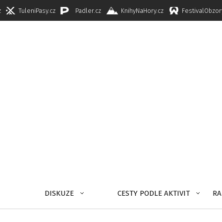
z
TuleniPasy.cz
Padler.cz
KnihyNaHory.cz
FestivalObzor
DISKUZE
CESTY PODLE AKTIVIT
RA