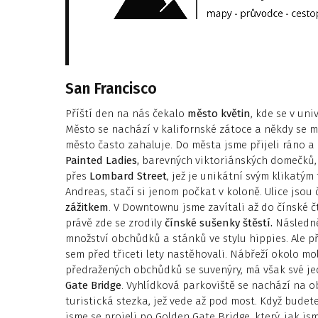
San Francisco
Příští den na nás čekalo
město květin
, kde se v un
Město se nachází v kalifornské zátoce a někdy se 
město často zahaluje. Do města jsme přijeli ráno a 
Painted Ladies,
barevných viktoriánských domečků, o
přes
Lombard Street
, jež je unikátní svým klikatý
Andreas, stačí si jenom počkat v koloně. Ulice jsou
zážitkem
. V Downtownu jsme zavítali až do čínské čt
právě zde se zrodily
čínské sušenky štěstí.
Následně
množství obchůdků a stánků ve stylu hippies. Ale 
sem před třiceti lety nastěhovali. Nábřeží okolo mol
předražených obchůdků se suvenýry, má však své j
Gate Bridge
. Vyhlídková parkoviště se nachází na o
turistická stezka, jež vede až pod most. Když budete
jsme se projeli po Golden Gate Bridge, který, jak jsm