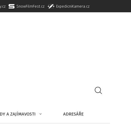
y.cz
SnowFilmFest.cz
ExpedicniKamera.cz
DY A ZAJÍMAVOSTI
ADRESÁŘE