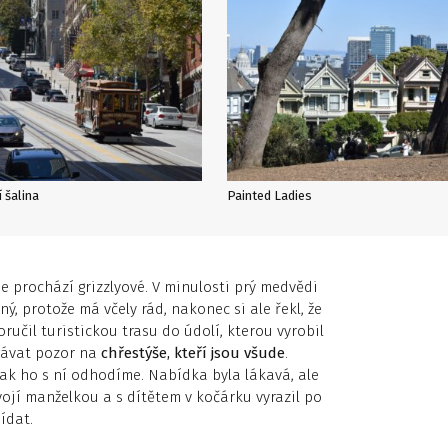
í šalina
Painted Ladies
e prochází grizzlyové. V minulosti prý medvědi
ný, protože má včely rád, nakonec si ale řekl, že
učil turistickou trasu do údolí, kterou vyrobil
dávat pozor na
chřestýše, kteří jsou všude
.
tak ho s ní odhodíme. Nabídka byla lákavá, ale
svojí manželkou a s dítětem v kočárku vyrazil po
ídat.