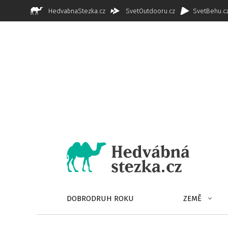
HedvabnaStezka.cz
SvetOutdooru.cz
SvetBehu.c
DOBRODRUH ROKU
ZEMĚ