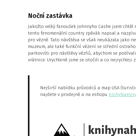
Noční zastávka
Jakožto velký fanoušek Johnnyho Cashe jsem chtěl 
tento fenomenální country zpěvák napsal a nazpíva
pro vězně. Tato návštěva se však neukázala jako nej
muzeum, ale také funkční vězení se střední ostraho
parkovišti pro návštěvy vězňů, abychom se podívali
vrátnice. Urychleně jsme se otočili a co nejrychleji z
Nejširší nabídku průvodců a map USA (turistic
najdete v prodejně a na eshopu
KnihyNaHory