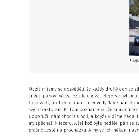
Zdejš
Mezitím jsme se dozvěděli, že každý druhý den se zd
snědli pánovi včely, jež zde choval. Nejprve byl smut
to nevadí, protože má rád i medvědy. Také nám dopor
svým traktorem. Přitom poznamenal, že si musíme 
Doporučil nám chodit s holí, a když uvidíme hada, 
my spěchali k jezeru. A jelikož byla neděle, pán se 
prašné cestě na procházku. A my se jeli někam nasn