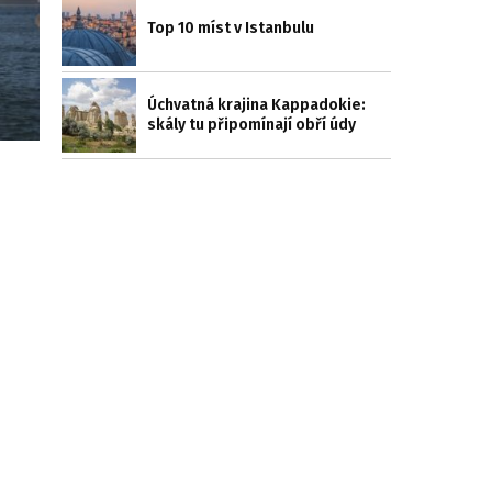
Top 10 míst v Istanbulu
Úchvatná krajina Kappadokie:
skály tu připomínají obří údy