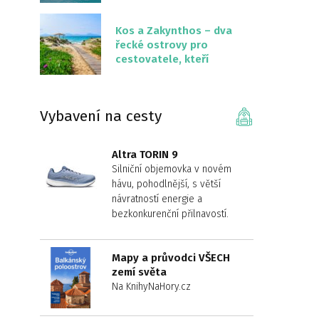
překvapivě malém
území
Kos a Zakynthos – dva
řecké ostrovy pro
cestovatele, kteří
chtějí něco jiného než
Krétu
Vybavení na cesty
Altra TORIN 9
Silniční objemovka v novém
hávu, pohodlnější, s větší
návratností energie a
bezkonkurenční přilnavostí.
Mapy a průvodci VŠECH
zemí světa
Na KnihyNaHory.cz