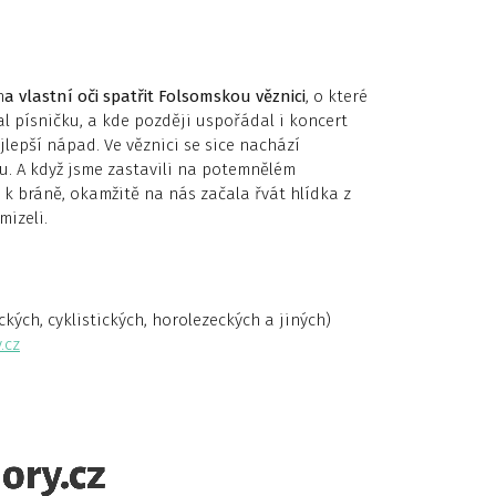
n
a vlastní oči spatřit Folsomskou věznici
, o které
l písničku, a kde později uspořádal i koncert
lepší nápad. Ve věznici se sice nachází
u. A když jsme zastavili na potemnělém
 k bráně, okamžitě na nás začala řvát hlídka z
mizeli.
kých, cyklistických, horolezeckých a jiných)
.cz