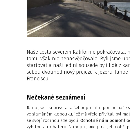
Naše cesta severem Kalifornie pokračovala,
tomu však nic nenasvědčovalo. Byli jsme upr
startovat a naši jediní sousedé byli lidé z k
sebou dvouhodinový přejezd k jezeru Tahoe 
Franciscu.
Nečekané seznámení
Ráno jsem si přivstal a šel poprosit o pomoc naše 
ve slaměném klobouku, jež mě vřele přivítal, byl m
se svojí rodinou zde bydlí.
Ochotně nám pomohl od
vybitou autobaterii. Napojili jsme ji na jeho obří 