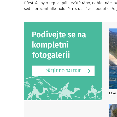
Přestože bylo teprve půl deváté ráno, nabídl nám o
sedm procent alkoholu. Pán s úsměvem podotkl, že j
Podívejte se na
kompletní
fotogalerii
PŘEJÍT DO GALERIE
Lake