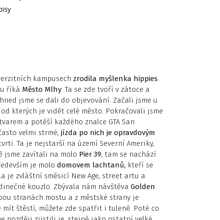
iverzitních kampusech
zrodila myšlenka hippies
.
mu říká
Město Mlhy
. Ta se zde tvoří v zátoce a
hned jsme se dali do objevování. Začali jsme u
d kterých je vidět celé město. Pokračovali jsme
m tvarem a potěší každého znalce GTA San
 často velmi strmé,
jízda po nich je opravdovým
vrti. Ta je nejstarší na území Severní Ameriky,
 jsme zavítali na molo
Pier 39
, tam se nachází
především je molo
domovem lachtanů,
kteří se
a je zvláštní směsicí New Age, street artu a
edinečné kouzlo. Zbývala nám návštěva
Golden
bou stranách mostu a z městské strany je
 mít štěstí, můžete zde spatřit i tuleně. Poté co
e později zjistili je, stejně jako ostatní velké