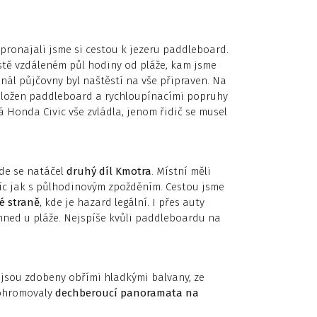
 pronajali jsme si cestou k jezeru paddleboard.
stě vzdáleném půl hodiny od pláže, kam jsme
ál půjčovny byl naštěstí na vše připraven. Na
položen paddleboard a rychloupínacími popruhy
 Honda Civic vše zvládla, jenom řidič se musel
kde se natáčel
druhý díl Kmotra
. Místní měli
 víc jak s půlhodinovým zpožděním. Cestou jsme
é straně
, kde je hazard legální. I přes auty
hned u pláže. Nejspíše kvůli paddleboardu na
e jsou zdobeny obřími hladkými balvany, ze
 ohromovaly
dechberoucí panoramata na