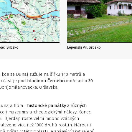
bac, Srbsko
Lepenski Vir, Srbsko
, kde se Dunaj zužuje na šířku 140 metrů a
í část je
pod hladinou Černého moře asi o 30
 Donjomilanovacka, Oršavska.
auna a flóra i
historické památky z různých
once i muzeum s archeologickými nálezy. Konec
ku Djerdap roste velmi mnoho vzácných
alezeno více než 1000 druhů rostlin. Národní
ů zvířat. V této oblasti je známý výskyt jelenů,