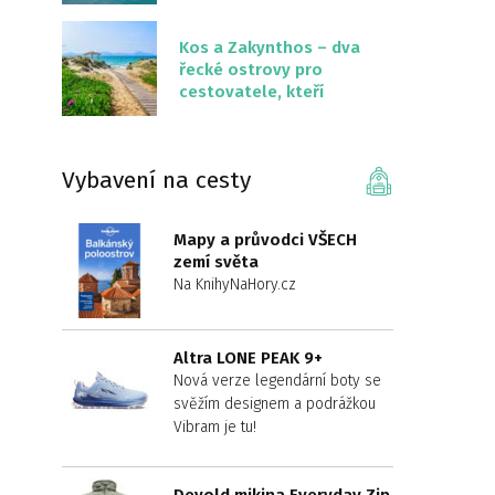
překvapivě malém
území
Kos a Zakynthos – dva
řecké ostrovy pro
cestovatele, kteří
chtějí něco jiného než
Krétu
Vybavení na cesty
Mapy a průvodci VŠECH
zemí světa
Na KnihyNaHory.cz
Altra LONE PEAK 9+
Nová verze legendární boty se
svěžím designem a podrážkou
Vibram je tu!