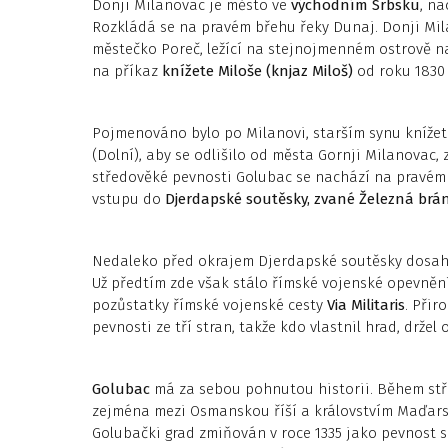
Donji Milanovac je město ve
východním Srbsku
, na
Rozkládá se na pravém břehu řeky Dunaj. Donji Mila
městečko Poreč, ležící na stejnojmenném ostrově n
na příkaz
knížete Miloše (knjaz Miloš)
od roku 1830
Pojmenováno bylo po Milanovi, starším synu knížet
(Dolní), aby se odlišilo od města Gornji Milanovac,
středověké pevnosti Golubac se nachází na pravém
vstupu do
Djerdapské soutěsky, zvané Železná brá
Nedaleko před okrajem Djerdapské soutěsky dosahuj
Už předtím zde však stálo římské vojenské opevněn
pozůstatky římské vojenské cesty
Via Militaris
. Přir
pevnosti ze tří stran, takže kdo vlastnil hrad, držel
Golubac
má za sebou pohnutou historii. Během stř
zejména mezi Osmanskou říší a královstvím Maďars
Golubački grad zmiňován v roce 1335 jako pevnost