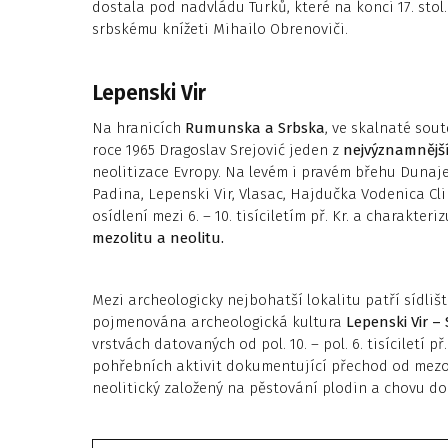
dostala pod nadvládu Turků, které na konci 17. stol
srbskému knížeti Mihailo Obrenoviči.
Lepenski Vir
Na hranicích
Rumunska a Srbska
, ve skalnaté sou
roce 1965 Dragoslav Srejović jeden z
nejvýznamnější
neolitizace Evropy. Na levém i pravém břehu Dunaje 
Padina, Lepenski Vir, Vlasac, Hajdučka Vodenica Cl
osídlení mezi 6. – 10. tisíciletím př. Kr. a charakteri
mezolitu a neolitu.
Mezi archeologicky nejbohatší lokalitu patří sídliš
pojmenována archeologická kultura
Lepenski Vir –
vrstvách datovaných od pol. 10. – pol. 6. tisíciletí 
pohřebních aktivit dokumentující přechod od mezol
neolitický založený na pěstování plodin a chovu do