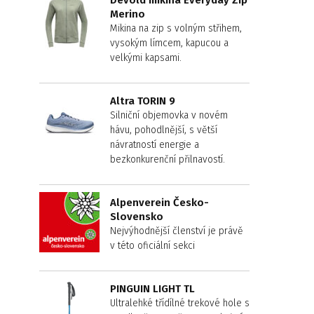
Devold mikina Everyday Zip
Merino
Mikina na zip s volným střihem,
vysokým límcem, kapucou a
velkými kapsami.
Altra TORIN 9
Silniční objemovka v novém
hávu, pohodlnější, s větší
návratností energie a
bezkonkurenční přilnavostí.
Alpenverein Česko-
Slovensko
Nejvýhodnější členství je právě
v této oficiální sekci
PINGUIN LIGHT TL
Ultralehké třídílné trekové hole s