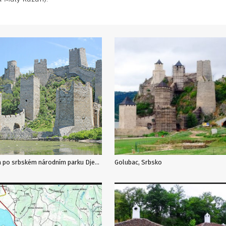
Cesta po srbském národním parku Djerdap, začněme tedy s pevností Golubačka tvrdjava a nalezištěm Lepenski Vir
Golubac, Srbsko