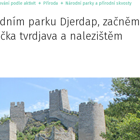
vání podle aktivit
Příroda
Národní parky a přírodní skvosty
odním parku Djerdap, začně
čka tvrdjava a nalezištěm