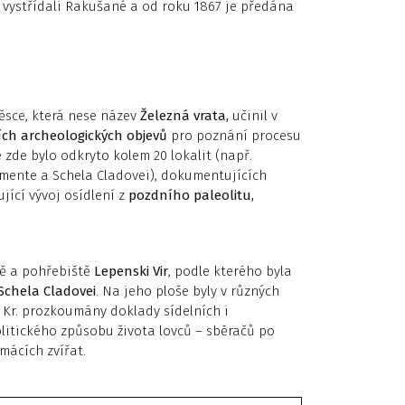
. vystřídali Rakušané a od roku 1867 je předána
těsce, která nese název
Železná vrata,
učinil v
ch archeologických objevů
pro poznání procesu
zde bylo odkryto kolem 20 lokalit (např.
imente a Schela Cladovei), dokumentujících
zující vývoj osídlení z
pozdního paleolitu,
tě a pohřebiště
Lepenski Vir
, podle kterého byla
 Schela Cladovei
. Na jeho ploše byly v různých
př. Kr. prozkoumány doklady sídelních i
itického způsobu života lovců – sběračů po
mácích zvířat.