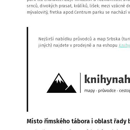
srnců, divokých prasat, králíků, lišek; mezi vzácné dr
mývalovitý, fretka apod.Centrum parku se nachází 
Nejširší nabídku průvodců a map Srbska (turis
jiných) najdete v prodejně a na eshopu
Knihy
Místo římského tábora i oblast řady 