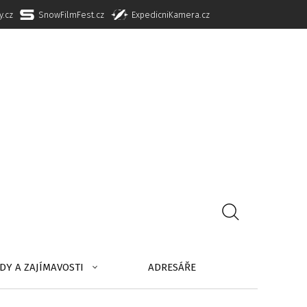
y.cz
SnowFilmFest.cz
ExpedicniKamera.cz
DY A ZAJÍMAVOSTI
ADRESÁŘE