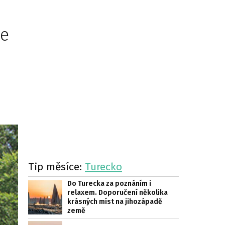
me
Tip měsíce:
Turecko
Do Turecka za poznáním i
relaxem. Doporučení několika
krásných míst na jihozápadě
země