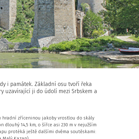
dy i památek. Základní osu tvoří řeka
ry uzavírající ji do údolí mezi Srbskem a
u hradní zříceninou jakoby vrostlou do skály
n dlouhý 14,5 km, o šířce asi 230 m v nejužším
dapu protéká ještě dalšími dvěma soutěskami:
a Malý Kazan).