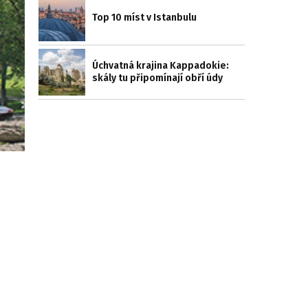
Top 10 míst v Istanbulu
Úchvatná krajina Kappadokie:
skály tu připomínají obří údy