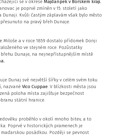
cházející se v okrese
Majdanpek v Borském kraji.
novac je poprvé zmíněn v 15. století jako
a Dunaji. Kvůli častým záplavám však bylo město
 přesunuto na pravý břeh Dunaje.
e Miloše a v roce 1859 dostalo přídomek Donji
 založeného ve stejném roce. Pozůstatky
 břehu Dunaje, na nejnepřístupnějším místě
na.
e Dunaj své největší šířky v celém svém toku.
í, nazvané
Vico Cuppae
. V blízkosti města jsou
ozená poloha místa zajišťuje bezpečnost
 obranu státní hranice.
edověku proběhlo v okolí mnoho bitev, a to
ka. Poprvé v historických pramenech je
 s maďarskou posádkou. Později se pevnost