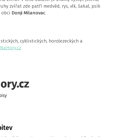
uhy zvířat zde patří medvěd, rys, vlk, šakal, psík
v obci
Donji Milanovac
.
tických, cyklistických, horolezeckých a
NaHory.cz
bitev