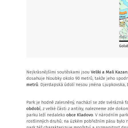
Golu
Nejkrásnějšími soutěskami jsou
Veliki a Mali Kazan
dosahuje hloubky okolo 90 metrů, takže jeho spodn
metrů
. Djerdapská údolí nesou jména Ljupkovska,
Park je hodně zalesněný, nachází se zde svérázná f
období
, z velké části z antiky, nalezneme zde dok
parku leží nedaleko
obce Kladovo
. V národním par
rostlinných druhů; na úzkém pobřežním pásu bylo n
park též charakterizuje množství a rozmanitost druh