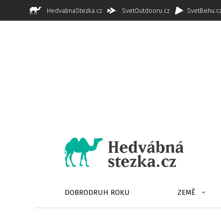
HedvabnaStezka.cz
SvetOutdooru.cz
SvetBehu.c
DOBRODRUH ROKU
ZEMĚ