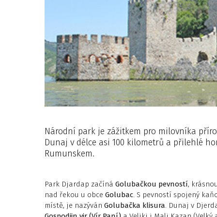
Národní park je zážitkem pro milovníka příro
Dunaj v délce asi 100 kilometrů a přilehlé ho
Rumunskem.
Park Djardap začíná
Golubačkou pevností
, krásno
nad řekou u obce
Golubac
. S pevností spojený kaňo
místě, je nazýván
Golubačka klisura
. Dunaj v Djer
Gospodjin vir (Vír Paní)
a Veliki i Mali Kazan (Velký 