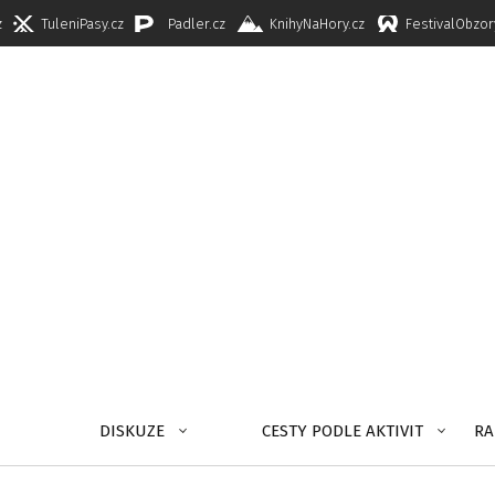
z
TuleniPasy.cz
Padler.cz
KnihyNaHory.cz
FestivalObzor
DISKUZE
CESTY PODLE AKTIVIT
RA