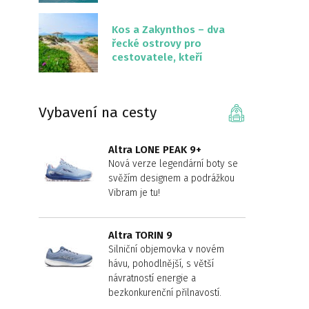
překvapivě malém
území
Kos a Zakynthos – dva
řecké ostrovy pro
cestovatele, kteří
chtějí něco jiného než
Krétu
Vybavení na cesty
Altra LONE PEAK 9+
Nová verze legendární boty se
svěžím designem a podrážkou
Vibram je tu!
Altra TORIN 9
Silniční objemovka v novém
hávu, pohodlnější, s větší
návratností energie a
bezkonkurenční přilnavostí.