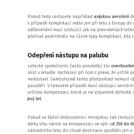
Pokud tedy cestujete například
asijskou aerolinií
do
v případě komplikací máte jen při letu z Evropy do 
odškodnění mají cestující jak na pravidelných letec
podívat podrobněji na různé typy komplikací, kdy 
Odepření nástupu na palubu
Letecké společnosti často provádějí tzv.
overbooki
míst v letadle. Vycházejí při tom z praxe, že určité
nedostaví. Samozřejmě tento předpoklad nemusí vždy
pasažéři. V takovém případě musí zástupci aerolinie
určitou kompenzaci, která je na vzájemné dohodě, v
jiný let
.
Pokud se žádní dobrovolníci nenajdou, tak cestujíc
délky letu nárok na kompenzaci ve výši o
d 250 do 6
náhradního letu do cílové destinace zpožděn jen o