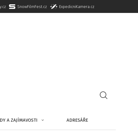
y.cz
SnowFilmFest.cz
ExpedicniKamera.cz
DY A ZAJÍMAVOSTI
ADRESÁŘE