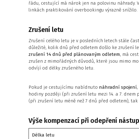
řádu, cestující má nárok jen na polovinu náhrady. 
linkách praktikování overbookingu výrazně snížilo.
Zrušení letu
Zrušení celého letu je v posledních letech stále ča
důležité, kolik dnů před odletem došlo ke zrušení 
zrušení 14 dnů před plánovaným odletem
, má ces
zrušen z mimořádných důvodů, které jsou mimo moc
odvíjí od délky zrušeného letu.
Pokud je cestujícímu nabídnuto
náhradní spojení
,
hodiny později (při zrušení letu mezi 14. a 7. dnem
(při zrušení letu méně než 7 dnů před odletem), ta
Výše kompenzací při odepření nástupu
Délka letu