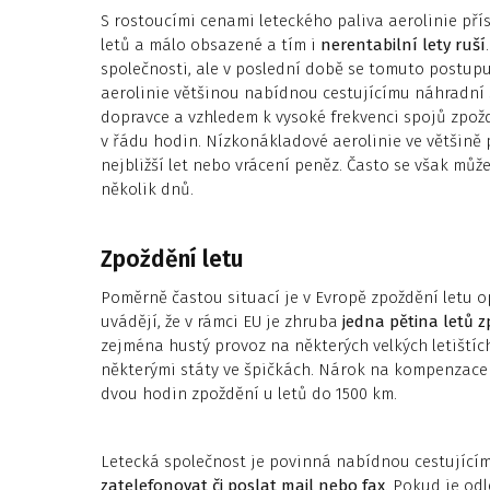
S rostoucími cenami leteckého paliva aerolinie pří
letů a málo obsazené a tím i
nerentabilní lety ruší
společnosti, ale v poslední době se tomuto postupu 
aerolinie většinou nabídnou cestujícímu náhradní 
dopravce a vzhledem k vysoké frekvenci spojů zpožd
v řádu hodin. Nízkonákladové aerolinie ve většině 
nejbližší let nebo vrácení peněz. Často se však může 
několik dnů.
Zpoždění letu
Poměrně častou situací je v Evropě zpoždění letu 
uvádějí, že v rámci EU je zhruba
jedna pětina letů 
zejména hustý provoz na některých velkých letiští
některými státy ve špičkách. Nárok na kompenzace s
dvou hodin zpoždění u letů do 1500 km.
Letecká společnost je povinná nabídnou cestující
zatelefonovat či poslat mail nebo fax
. Pokud je od