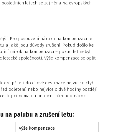
V posledních letech se zejména na evropských
stější. Pro posouzení nároku na kompenzaci je
letu a jaké jsou důvody zrušení. Pokud došlo
ke
tující nárok na kompenzaci – pokud let nebyl
 letecké společnosti. Výše kompenzace se opět
 které přiletí do cílové destinace nejvíce o čtyři
 před odletem) nebo nejvíce o dvě hodiny později
k cestující nemá na finanční náhradu nárok.
 na palubu a zrušení letu:
Výše kompenzace