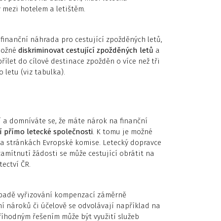
y mezi hotelem a letištěm.
finanční náhrada pro cestující zpožděných letů,
možné
diskriminovat cestující zpožděných letů
a
řílet do cílové destinace zpožděn o více než tři
letu (viz tabulka).
í a domníváte se, že máte nárok na finanční
 přímo letecké společnosti
. K tomu je možné
 na stránkách Evropské komise. Letecký dopravce
amítnutí žádosti se může cestující obrátit na
tectví ČR.
případě vyřizování kompenzací záměrně
ní nároků či účelově se odvolávají například na
říhodným řešením může být využití služeb