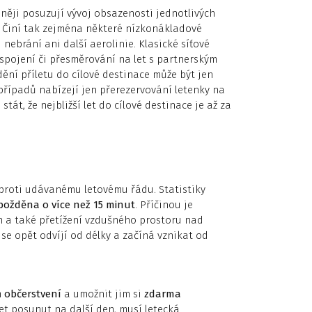
sněji posuzují vývoj obsazenosti jednotlivých
. Činí tak zejména některé nízkonákladové
nebrání ani další aerolinie. Klasické síťové
spojení či přesměrování na let s partnerským
ění příletu do cílové destinace může být jen
případů nabízejí jen přerezervování letenky na
stát, že nejbližší let do cílové destinace je až za
oproti udávanému letovému řádu. Statistiky
zpožděna o více než 15 minut
. Příčinou je
ch a také přetížení vzdušného prostoru nad
e opět odvíjí od délky a začíná vznikat od
m
občerstvení
a umožnit jim si
zdarma
let posunut na další den, musí letecká