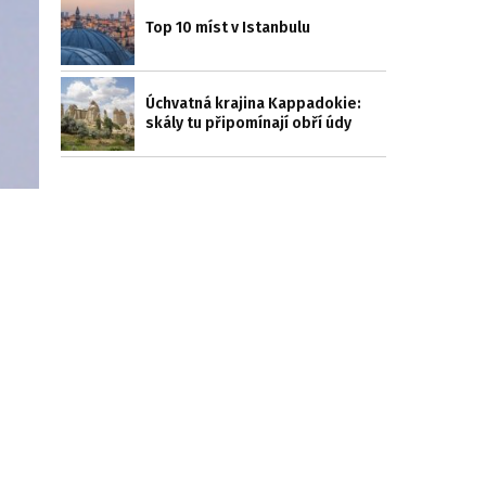
Top 10 míst v Istanbulu
Úchvatná krajina Kappadokie:
skály tu připomínají obří údy