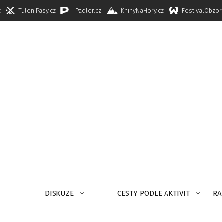
z
TuleniPasy.cz
Padler.cz
KnihyNaHory.cz
FestivalObzor
DISKUZE
CESTY PODLE AKTIVIT
RA