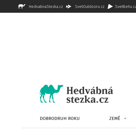
HedvabnaStezka.cz
SvetOutdooru.cz
SvetBehu.c
DOBRODRUH ROKU
ZEMĚ