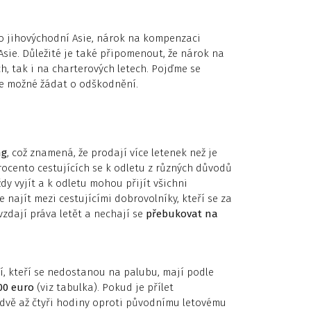
 jihovýchodní Asie, nárok na kompenzaci
Asie. Důležité je také připomenout, že nárok na
h, tak i na charterových letech. Pojďme se
je možné žádat o odškodnění.
ng
, což znamená, že prodají více letenek než je
 procento cestujících se k odletu z různých důvodů
 vyjít a k odletu mohou přijít všichni
 najít mezi cestujícími dobrovolníky, kteří se za
zdají práva letět a nechají se
přebukovat na
í, kteří se nedostanou na palubu, mají podle
00 euro
(viz tabulka). Pokud je přílet
 dvě až čtyři hodiny oproti původnímu letovému