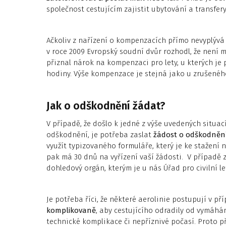
společnost cestujícím zajistit ubytování a transfer
Ačkoliv z nařízení o kompenzacích přímo nevyplývá 
v roce 2009 Evropský soudní dvůr rozhodl, že není 
přiznal nárok na kompenzaci pro lety, u kterých je p
hodiny. Výše kompenzace je stejná jako u zrušeného 
Jak o odškodnění žádat?
V případě, že došlo k jedné z výše uvedených situac
odškodnění, je potřeba zaslat
žádost o odškodnění
využít typizovaného formuláře, který je ke stažení
pak má 30 dnů na vyřízení vaší žádosti. V případě z
dohledový orgán, kterým je u nás Úřad pro civilní le
Je potřeba říci, že některé aerolinie postupují v 
komplikovaně
, aby cestujícího odradily od vymáhá
technické komplikace či nepříznivé počasí. Proto p