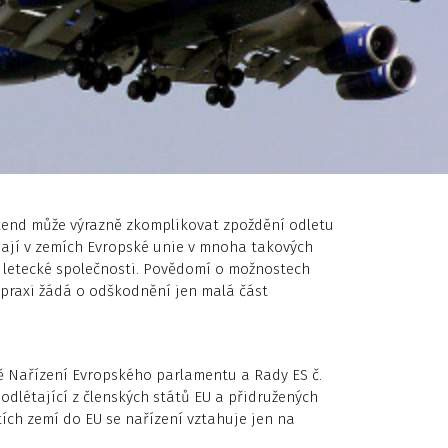
kend může výrazně zkomplikovat zpoždění odletu
t mají v zemích Evropské unie v mnoha takových
 letecké společnosti. Povědomí o možnostech
 praxi žádá o odškodnění jen malá část
ě Nařízení Evropského parlamentu a Rady ES č.
 odlétající z členských států EU a přidružených
etích zemí do EU se nařízení vztahuje jen na