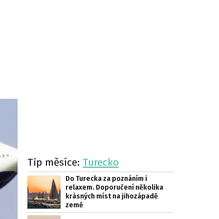
Tip měsíce:
Turecko
Do Turecka za poznáním i
relaxem. Doporučení několika
krásných míst na jihozápadě
země