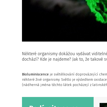
Některé organismy dokážou vydávat viditeln
dochází? Kde je najdeme? Jak to, že takové svě
Bioluminiscence
je světélkování doprovázející chem
některé živé organismy. Světlo je výsledkem oxidac
(nádherná jména těchto látek pocházejí z latinského 