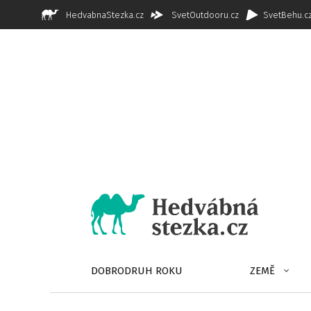
HedvabnaStezka.cz
SvetOutdooru.cz
SvetBehu.c
DOBRODRUH ROKU
ZEMĚ