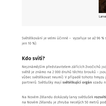
Larva
Světélkování je velmi účinné – vyzařuje se až 96 % 
jen 10 %).
Kdo svítí?
Nejznámějším představitelem zářících živočichů j
světě je známo na 2 000 druhů těchto brouků – jsou
vůbec světélkovat neumí). V případě tohoto hmyzu 
partnerů. Světlušky mají
světélkující orgán
vzadu n
Na Novém Zélandu dokázaly larvy světlušek
rozsvít
na Novém Zélandu je zhruba necelých 50 metrů pod 