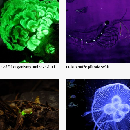
VIDEO: Zářící organismy umí rozsvítit lesy i oceány. Jsou nádhernou podívanou i geniální hříčkou přírody
I takto může příroda svítit