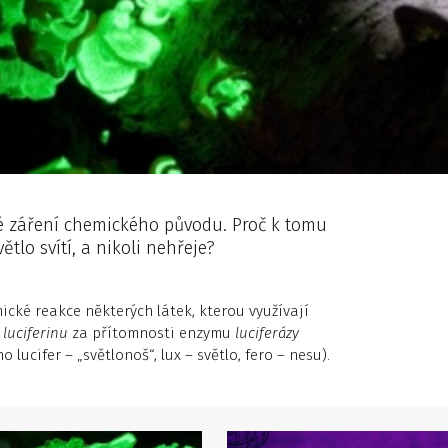
é záření chemického původu. Proč k tomu
tlo svítí, a nikoli nehřeje?
ické reakce některých látek, kterou využívají
e
luciferinu
za přítomnosti enzymu
luciferázy
lucifer – „světlonoš“, lux – světlo, fero – nesu).