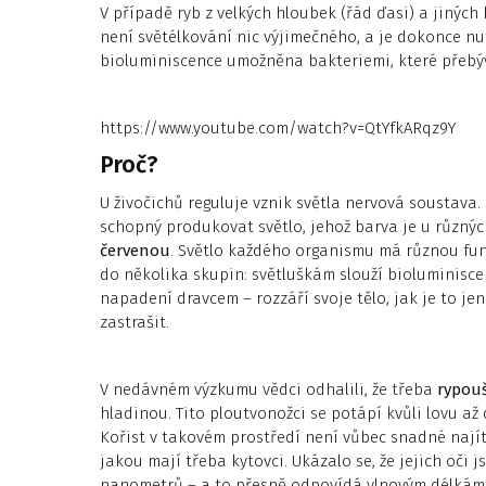
V případě ryb z velkých hloubek (řád ďasi) a jiných
není světélkování nic výjimečného, a je dokonce n
bioluminiscence umožněna bakteriemi, které přebýva
https://www.youtube.com/watch?v=QtYfkARqz9Y
Proč?
U živočichů reguluje vznik světla nervová soustava. 
schopný produkovat světlo, jehož barva je u různý
červenou
. Světlo každého organismu má různou fun
do několika skupin: světluškám slouží bioluminisce
napadení dravcem – rozzáří svoje tělo, jak je to jen
zastrašit.
V nedávném výzkumu vědci odhalili, že třeba
rypouš
hladinou. Tito ploutvonožci se potápí kvůli lovu a
Kořist v takovém prostředí není vůbec snadné najít
jakou mají třeba kytovci. Ukázalo se, že jejich oči j
nanometrů – a to přesně odpovídá vlnovým délkám