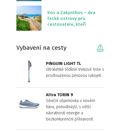
překvapivě malém
území
Kos a Zakynthos – dva
řecké ostrovy pro
cestovatele, kteří
chtějí něco jiného než
Krétu
Vybavení na cesty
PINGUIN LIGHT TL
Ultralehké třídílné trekové hole s
prodlouženou pěnovou rukojetí.
Altra TORIN 9
Silniční objemovka v novém
hávu, pohodlnější, s větší
návratností energie a
bezkonkurenční přilnavostí.