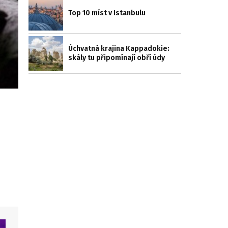
Top 10 míst v Istanbulu
Úchvatná krajina Kappadokie:
skály tu připomínají obří údy