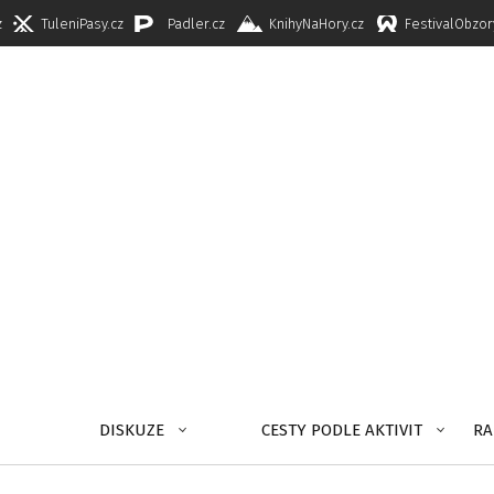
z
TuleniPasy.cz
Padler.cz
KnihyNaHory.cz
FestivalObzor
DISKUZE
CESTY PODLE AKTIVIT
RA