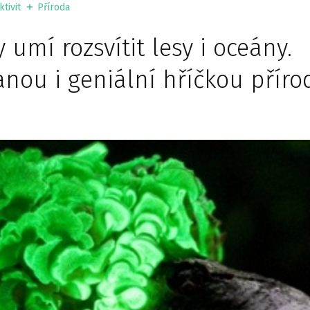
tivit
Příroda
 umí rozsvítit lesy i oceány.
nou i geniální hříčkou příro