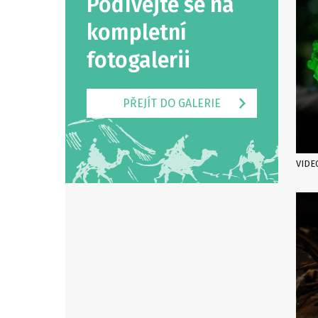
Podívejte se na
kompletní
fotogalerii
PŘEJÍT DO GALERIE