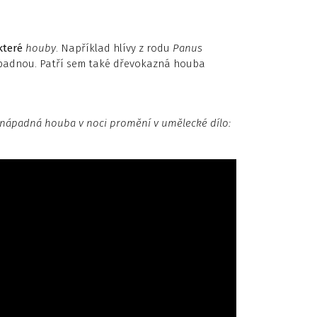
teré
houby
. Například hlívy z rodu
Panus
apadnou. Patří sem také dřevokazná houba
nenápadná houba v noci promění v umělecké dílo: