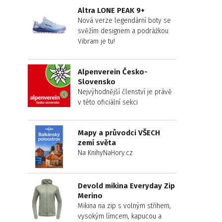
Altra LONE PEAK 9+
Nová verze legendární boty se
svěžím designem a podrážkou
Vibram je tu!
Alpenverein Česko-
Slovensko
Nejvýhodnější členství je právě
v této oficiální sekci
Mapy a průvodci VŠECH
zemí světa
Na KnihyNaHory.cz
Devold mikina Everyday Zip
Merino
Mikina na zip s volným střihem,
vysokým límcem, kapucou a