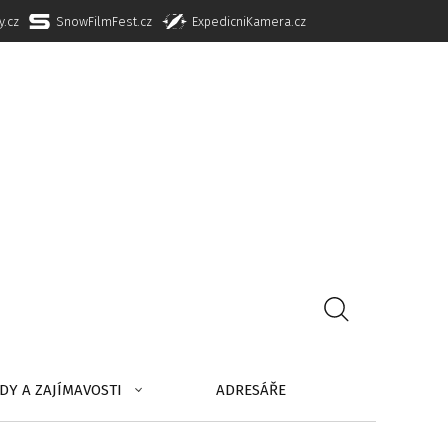
y.cz
SnowFilmFest.cz
ExpedicniKamera.cz
DY A ZAJÍMAVOSTI
ADRESÁŘE