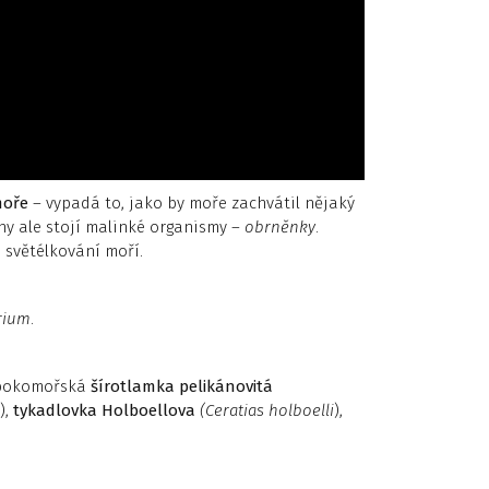
moře
– vypadá to, jako by moře zachvátil nějaký
y ale stojí malinké organismy –
obrněnky
.
světélkování moří.
rium
.
ubokomořská
šírotlamka pelikánovitá
),
tykadlovka Holboellova
(Ceratias holboelli
),
.