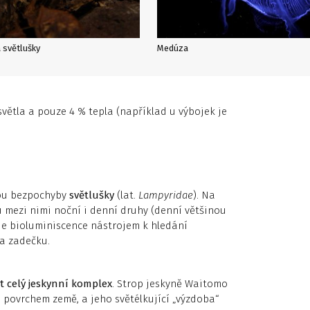
 světlušky
Medúza
světla a pouze 4 % tepla (například u výbojek je
sou bezpochyby
světlušky
(lat.
Lampyridae
). Na
 mezi nimi noční i denní druhy (denní většinou
je bioluminiscence nástrojem k hledání
a zadečku.
it celý jeskynní komplex
. Strop jeskyně Waitomo
povrchem země, a jeho světélkující „výzdoba“