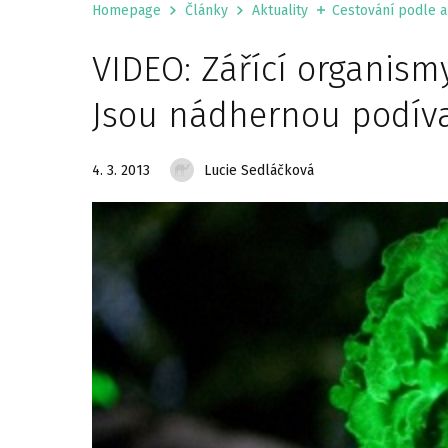
Homepage
Články
Aktuality
Cestování podle ak
VIDEO: Zářící organismy
Jsou nádhernou podíva
4. 3. 2013
Lucie Sedláčková