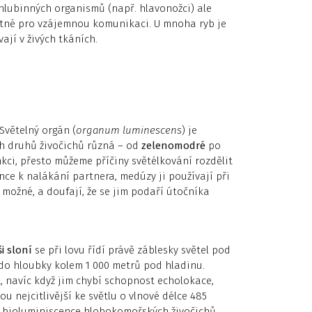
 hlubinných organismů (např. hlavonožci) ale
utné pro vzájemnou komunikaci. U mnoha ryb je
jí v živých tkáních.
Světelný orgán (
organum luminescens
) je
ch druhů živočichů různá – od
zelenomodré
po
kci, přesto můžeme příčiny světélkování rozdělit
nce k nalákání partnera, medúzy ji používají při
 možné, a doufají, že se jim podaří útočníka
i sloní
se při lovu řídí právě záblesky světel pod
ž do hloubky kolem 1 000 metrů pod hladinu.
, navíc když jim chybí schopnost echolokace,
sou nejcitlivější ke světlu o vlnové délce 485
 bioluminiscence hlobokomořských živočichů.