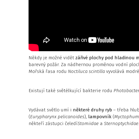
Někdy je možné vidět
zářivé plochy pod hladinou 
barevný požár. Za nádhernou proměnou vodní ploch
Mořská řasa rodu
Noctiluca scintilla
vyvolává modré 
Existují také světélkující bakterie rodu
Photobacte
Vydávat světlo umí i
některé druhy ryb
– třeba hl
(
Eurypharynx pelicanoides
),
lampovník
(
Myctophum
někteří zástupci čeledí
Stomiidae
a
Sternoptychidae