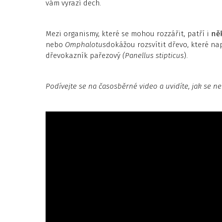
vám vyrazí dech.
Mezi organismy, které se mohou rozzářit, patří i
něk
nebo
Omphalotus
dokážou rozsvítit dřevo, které n
dřevokazník pařezový
(Panellus stipticus
).
Podívejte se na časosběrné video a uvidíte, jak se 