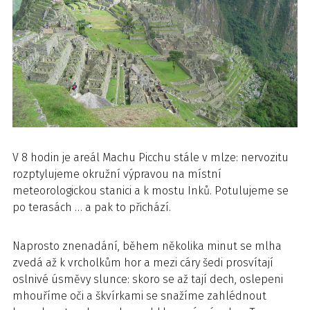
V 8 hodin je areál Machu Picchu stále v mlze: nervozitu
rozptylujeme okružní výpravou na místní
meteorologickou stanici a k mostu Inků. Potulujeme se
po terasách … a pak to přichází.
Naprosto znenadání, během několika minut se mlha
zvedá až k vrcholkům hor a mezi cáry šedi prosvítají
oslnivé úsměvy slunce: skoro se až tají dech, oslepeni
mhouříme oči a škvírkami se snažíme zahlédnout