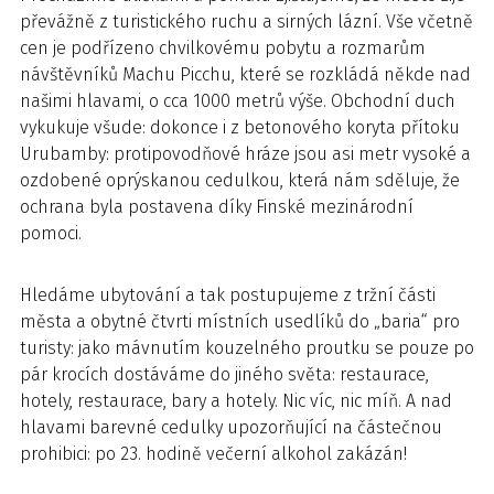
převážně z turistického ruchu a sirných lázní. Vše včetně
cen je podřízeno chvilkovému pobytu a rozmarům
návštěvníků Machu Picchu, které se rozkládá někde nad
našimi hlavami, o cca 1000 metrů výše. Obchodní duch
vykukuje všude: dokonce i z betonového koryta přítoku
Urubamby: protipovodňové hráze jsou asi metr vysoké a
ozdobené oprýskanou cedulkou, která nám sděluje, že
ochrana byla postavena díky Finské mezinárodní
pomoci.
Hledáme ubytování a tak postupujeme z tržní části
města a obytné čtvrti místních usedlíků do „baria“ pro
turisty: jako mávnutím kouzelného proutku se pouze po
pár krocích dostáváme do jiného světa: restaurace,
hotely, restaurace, bary a hotely. Nic víc, nic míň. A nad
hlavami barevné cedulky upozorňující na částečnou
prohibici: po 23. hodině večerní alkohol zakázán!