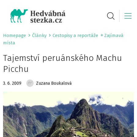
Homepage
Články
Cestopisy a reportáže
Zajímavá
místa
Tajemství peruánského Machu
Picchu
3. 6. 2009
Zuzana Boukalová