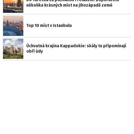
několika krásných míst na jihozápadě země
Top 10 míst v Istanbulu
Úchvatná krajina Kappadokie: skály tu připomínají
obří údy