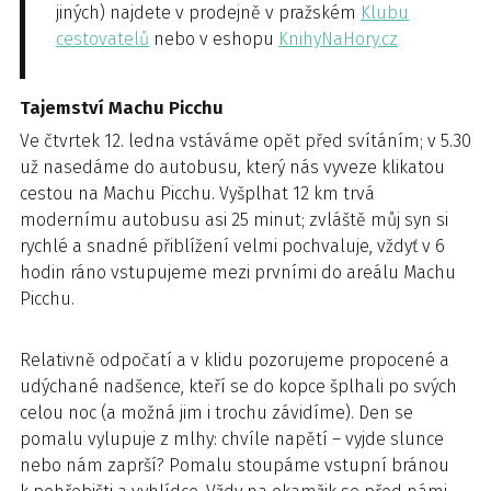
jiných) najdete v prodejně v pražském
Klubu
cestovatelů
nebo v eshopu
KnihyNaHory.cz
Tajemství Machu Picchu
Ve čtvrtek 12. ledna vstáváme opět před svítáním; v 5.30
už nasedáme do autobusu, který nás vyveze klikatou
cestou na Machu Picchu. Vyšplhat 12 km trvá
modernímu autobusu asi 25 minut; zvláště můj syn si
rychlé a snadné přiblížení velmi pochvaluje, vždyť v 6
hodin ráno vstupujeme mezi prvními do areálu Machu
Picchu.
Relativně odpočatí a v klidu pozorujeme propocené a
udýchané nadšence, kteří se do kopce šplhali po svých
celou noc (a možná jim i trochu závidíme). Den se
pomalu vylupuje z mlhy: chvíle napětí – vyjde slunce
nebo nám zaprší? Pomalu stoupáme vstupní bránou