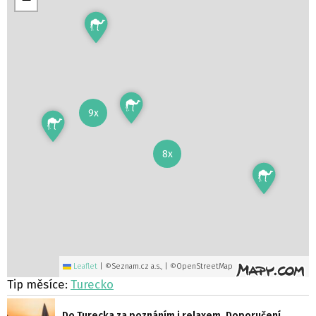
9x
8x
Leaflet
|
©Seznam.cz a.s., | ©OpenStreetMap
Tip měsíce:
Turecko
Do Turecka za poznáním i relaxem. Doporučení