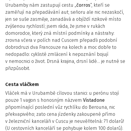
Urubamby nám zastupují cestu „
čorros
“, kteří se
zaměřují na přepadávání aut; seňoru ale nic nezaskočí,
jen se suše zasměje, zanadává a objíždí rizikové místo
zvýšenou rychlostí; jsem ráda, že jsme v rukách
domorodce, který zná místní podmínky a nástrahy:
zrovna včera v polích nad Cuscem přepadli podobní
dobrodruzi dva Francouze na kolech a moc dobře to
nedopadlo: cyklisté zmlácení k nepoznání bojují
v nemocnici o život. Drsná krajina, drsní lidé… je nutné se
přizpůsobit.
Cesta vláčkem
Vláček má v Urubambě cílovou stanici: u perónu stojí
pouze 1 vagon s honosným názvem
Vistadone
připomínající poslední vůz rychlíku do Berouna, nic
překvapivého; zato cena jízdenky zakoupené přímo
v železniční kanceláři v Cuscu je neuvěřitelná: 71 dolarů!
(U cestovních kanceláří se pohybuje kolem 100 dolarů).