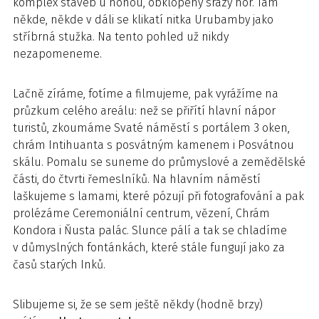
komplex staveb u nohou, obklopený srázy hor. Tam
někde, někde v dáli se klikatí nitka Urubamby jako
stříbrná stužka. Na tento pohled už nikdy
nezapomeneme.
Lačně zíráme, fotíme a filmujeme, pak vyrážíme na
průzkum celého areálu: než se přiřítí hlavní nápor
turistů, zkoumáme Svaté náměstí s portálem 3 oken,
chrám Intihuanta s posvátným kamenem i Posvátnou
skálu. Pomalu se suneme do průmyslové a zemědělské
části, do čtvrti řemeslníků. Na hlavním náměstí
laškujeme s lamami, které pózují při fotografování a pak
prolézáme Ceremoniální centrum, vězení, Chrám
Kondora i Ňusta palác. Slunce pálí a tak se chladíme
v důmyslných fontánkách, které stále fungují jako za
časů starých Inků.
Slibujeme si, že se sem ještě někdy (hodně brzy)