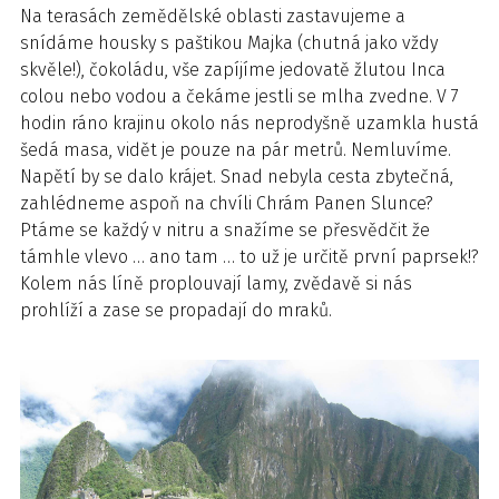
Na terasách zemědělské oblasti zastavujeme a
snídáme housky s paštikou Majka (chutná jako vždy
skvěle!), čokoládu, vše zapíjíme jedovatě žlutou Inca
colou nebo vodou a čekáme jestli se mlha zvedne. V 7
hodin ráno krajinu okolo nás neprodyšně uzamkla hustá
šedá masa, vidět je pouze na pár metrů. Nemluvíme.
Napětí by se dalo krájet. Snad nebyla cesta zbytečná,
zahlédneme aspoň na chvíli Chrám Panen Slunce?
Ptáme se každý v nitru a snažíme se přesvědčit že
támhle vlevo … ano tam … to už je určitě první paprsek!?
Kolem nás líně proplouvají lamy, zvědavě si nás
prohlíží a zase se propadají do mraků.