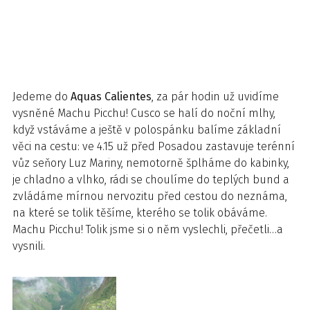
Jedeme do
Aquas Calientes
, za pár hodin už uvidíme
vysněné Machu Picchu! Cusco se halí do noční mlhy,
když vstáváme a ještě v polospánku balíme základní
věci na cestu: ve 4.15 už před Posadou zastavuje terénní
vůz seňory Luz Mariny, nemotorně šplháme do kabinky,
je chladno a vlhko, rádi se choulíme do teplých bund a
zvládáme mírnou nervozitu před cestou do neznáma,
na které se tolik těšíme, kterého se tolik obáváme.
Machu Picchu! Tolik jsme si o něm vyslechli, přečetli…a
vysnili.