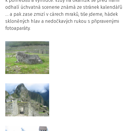
k pohřebišti a vyhlídce. Vždy na okamžik se před námi
odhalí úchvatná scenerie známá ze stránek kalendářů
… a pak zase zmizí v cárech mraků, tiše jdeme, hádek
skloněných hlav a nedočkavých rukou s připravenými
fotoaparáty.