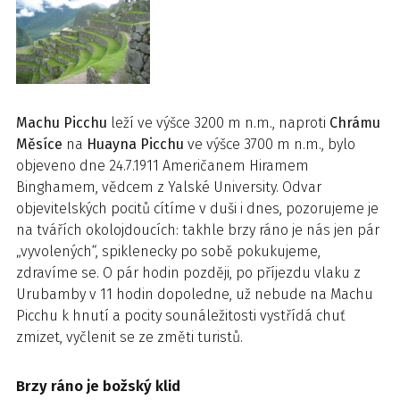
Machu Picchu
leží ve výšce 3200 m n.m., naproti
Chrámu
Měsíce
na
Huayna Picchu
ve výšce 3700 m n.m., bylo
objeveno dne 24.7.1911 Američanem Hiramem
Binghamem, vědcem z Yalské University. Odvar
objevitelských pocitů cítíme v duši i dnes, pozorujeme je
na tvářích okolojdoucích: takhle brzy ráno je nás jen pár
„vyvolených“, spiklenecky po sobě pokukujeme,
zdravíme se. O pár hodin později, po příjezdu vlaku z
Urubamby v 11 hodin dopoledne, už nebude na Machu
Picchu k hnutí a pocity sounáležitosti vystřídá chuť
zmizet, vyčlenit se ze změti turistů.
Brzy ráno je božský klid