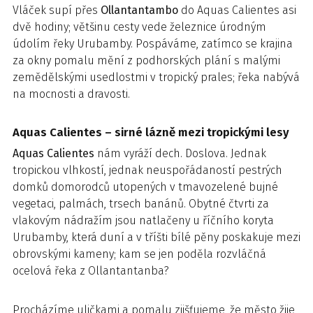
Vláček supí přes
Ollantantambo
do Aquas Calientes asi
dvě hodiny; většinu cesty vede železnice úrodným
údolím řeky Urubamby. Pospáváme, zatímco se krajina
za okny pomalu mění z podhorských plání s malými
zemědělskými usedlostmi v tropický prales; řeka nabývá
na mocnosti a dravosti.
Aquas Calientes – sirné lázně mezi tropickými lesy
Aquas Calientes
nám vyráží dech. Doslova. Jednak
tropickou vlhkostí, jednak neuspořádaností pestrých
domků domorodců utopených v tmavozelené bujné
vegetaci, palmách, trsech banánů. Obytné čtvrti za
vlakovým nádražím jsou natlačeny u říčního koryta
Urubamby, která duní a v tříšti bílé pěny poskakuje mezi
obrovskými kameny; kam se jen poděla rozvláčná
ocelová řeka z Ollantantanba?
Procházíme uličkami a pomalu zjišťujeme, že město žije