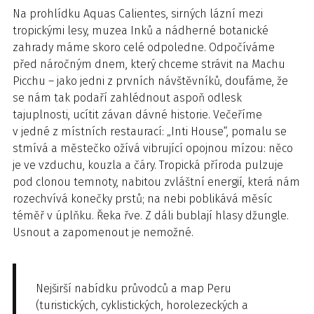
Na prohlídku Aquas Calientes, sirných lázní mezi
tropickými lesy, muzea Inků a nádherné botanické
zahrady máme skoro celé odpoledne. Odpočíváme
před náročným dnem, který chceme strávit na Machu
Picchu – jako jedni z prvních návštěvníků, doufáme, že
se nám tak podaří zahlédnout aspoň odlesk
tajuplnosti, ucítit závan dávné historie. Večeříme
v jedné z místních restaurací: „Inti House“, pomalu se
stmívá a městečko ožívá vibrující opojnou mízou: něco
je ve vzduchu, kouzla a čáry. Tropická příroda pulzuje
pod clonou temnoty, nabitou zvláštní energií, která nám
rozechvívá konečky prstů; na nebi poblikává měsíc
téměř v úplňku. Řeka řve. Z dáli bublají hlasy džungle.
Usnout a zapomenout je nemožné.
Nejširší nabídku průvodců a map Peru
(turistických, cyklistických, horolezeckých a