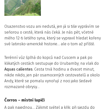
Osazenstvo vozu ani nedutá, jen já si tiše vyprávím se
seňorou o cestě, která nás čeká. Je nás pět, včetně
mého 12-ti letého syna, který se vypravil hledat kořeny
své latinsko-americké historie… ale o tom až příště.
Terénní vůz šplhá do kopců nad Cuscem a pak po
klikatých cestách sestupuje do Urubamby; na vlak do
Aquas calientes
. Cesta trvá hodinu a dvacet minut,
nikde nikdo, jen pár osamocených cestovatelů a okolo
Andy, které se pomalu vynořují z noci jako šedavé
rozmazané obrysy…
Čorros – místní lupiči
A pak najednou… Zákmit světel a křik: při sjezdu do