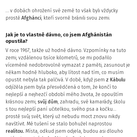
… v dobách ohrožení své země to však byli vždycky
prostě
Afghánci
, kteří svorně bránili svou zemi.
Jak je to vlastně dávno, co jsem Afghánistán
opustila?
V roce 1967, takže už hodně dávno. Vzpomínky na tuto
zemi, vzdálenou tisíce kilometrů, se mi podařilo
víceméně nedobrovolně vymazat z paměti, zasunout je
někam hodně hluboko, aby lítost nad tím, co musím
opustit nebyla tak palčivá. V době, když jsem
z Kábulu
odjížěla jsem byla přesvědčená o tom, že končí to
nejlepší a nejhezčí období mého života, že opouštím
krásnou zemi,
svůj dům
, zahradu, své kamarády, školu
s tou nejlepší paní učitelkou, svého psa a kočku…
prostě svůj svět, který už nebudu moct znovu nikdy
navštívit. Mé tušení se stalo bohužel naprostou
realitou.
Místa, odkud jsem odjela, budou asi dlouho