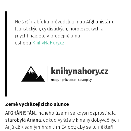
Nejširší nabídku průvodců a map Afghánistánu
(turistických, cyklistických, horolezeckých a
jiných) najdete v prodejně a na
eshopu
KnihyNaHory.cz
Země vycházejícícho slunce
AFGHÁNISTÁN
…na jeho území se kdysi rozprostírala
starobylá Ariana
, odkud vyrážely kmeny dobyvačných
Arijů až k samým hranicím Evropy, aby se tu někteří-