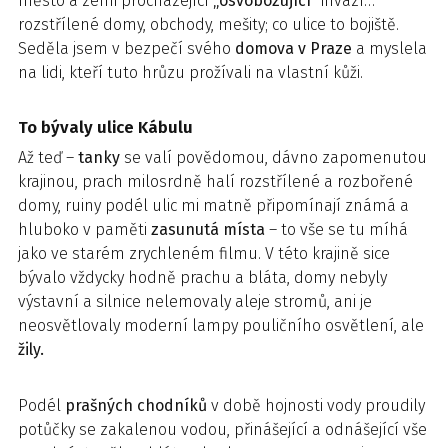
město a zemi procházející
„osvobozující“
invazí…
rozstřílené domy, obchody, mešity; co ulice to bojiště.
Seděla jsem v bezpečí svého
domova v Praze
a myslela
na lidi, kteří tuto hrůzu prožívali na vlastní kůži.
To bývaly ulice Kábulu
Až teď –
tanky
se valí povědomou, dávno zapomenutou
krajinou, prach milosrdně halí rozstřílené a rozbořené
domy, ruiny podél ulic mi matně připomínají známá a
hluboko v paměti
zasunutá místa
– to vše se tu míhá
jako ve starém zrychleném filmu. V této krajině sice
bývalo vždycky hodně prachu a bláta, domy nebyly
výstavní a silnice nelemovaly aleje stromů, ani je
neosvětlovaly moderní lampy pouličního osvětlení, ale
žily.
Podél
prašných chodníků
v době hojnosti vody proudily
potůčky se zakalenou vodou, přinášející a odnášející vše