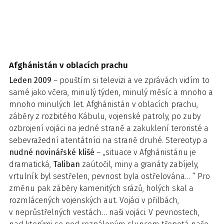
Afghánistán v oblacích prachu
Leden 2009
– pouštím si televizi a ve zprávách vidím to
samé jako včera, minulý týden, minulý měsíc a mnoho a
mnoho minulých let. Afghánistán v oblacích prachu,
záběry z rozbitého Kábulu, vojenské patroly, po zuby
ozbrojení vojáci na jedné straně a zakuklení teroristé a
sebevražední atentátníci na straně druhé. Stereotyp a
nudné novinářské klišé
– „situace v Afghánistánu je
dramatická,
Taliban
zaútočil, miny a granáty zabíjely,
vrtulník byl sestřelen, pevnost byla ostřelována… “ Pro
změnu pak záběry kamenitých srázů, holých skal a
rozmlácených vojenských aut. Vojáci v přilbách,
v neprůstřelných vestách… naši vojáci. V pevnostech,