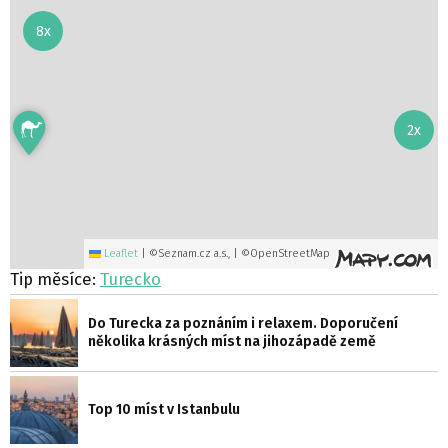
8x
2x
Leaflet
|
©Seznam.cz a.s., | ©OpenStreetMap
Tip měsíce:
Turecko
Do Turecka za poznáním i relaxem. Doporučení
několika krásných míst na jihozápadě země
Top 10 míst v Istanbulu