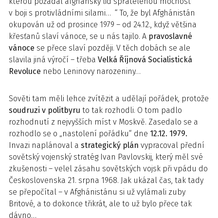
kterou požádal afghánský lid spřátelenou mocnost
v boji s protivládními silami… “ To, že byl Afghánistán
okupován už od prosince 1979 – od 24.12., když většina
křesťanů slaví vánoce, se u nás tajilo. A
pravoslavné
vánoce
se přece slaví později. V těch dobách se ale
slavila jiná výročí – třeba
Velká Říjnová Socialistická
Revoluce
nebo Leninovy narozeniny…
Sověti tam měli lehce zvítězit a udělají pořádek, protože
soudruzi v politbyru
to tak rozhodli. O tom padlo
rozhodnutí z nejvyšších míst v Moskvě. Zasedalo se a
rozhodlo se o „nastolení pořádku“ dne
12.12. 1979.
Invazi naplánoval a
strategický plán
vypracoval přední
sovětský vojenský stratég Ivan Pavlovskij, který měl své
zkušenosti – velel zásahu sovětských vojsk při vpádu do
Československa 21. srpna 1968. Jak ukázal čas, tak tady
se přepočítal – v Afghánistánu si už vylámali zuby
Britové, a to dokonce třikrát, ale to už bylo přece tak
dávno…