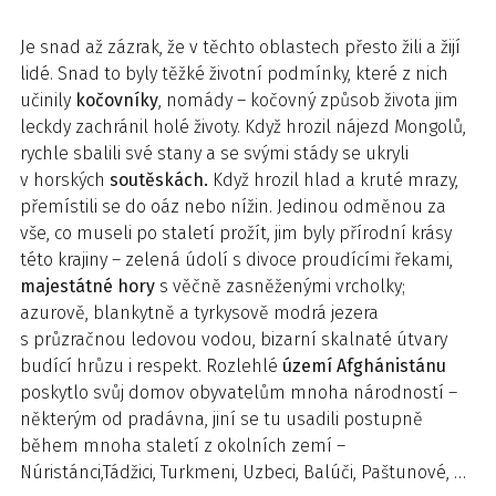
Je snad až zázrak, že v těchto oblastech přesto žili a žijí
lidé. Snad to byly těžké životní podmínky, které z nich
učinily
kočovníky
, nomády – kočovný způsob života jim
leckdy zachránil holé životy. Když hrozil nájezd Mongolů,
rychle sbalili své stany a se svými stády se ukryli
v horských
soutěskách.
Když hrozil hlad a kruté mrazy,
přemístili se do oáz nebo nížin. Jedinou odměnou za
vše, co museli po staletí prožít, jim byly přírodní krásy
této krajiny – zelená údolí s divoce proudícími řekami,
majestátné hory
s věčně zasněženými vrcholky;
azurově, blankytně a tyrkysově modrá jezera
s průzračnou ledovou vodou, bizarní skalnaté útvary
budící hrůzu i respekt. Rozlehlé
území Afghánistánu
poskytlo svůj domov obyvatelům mnoha národností –
některým od pradávna, jiní se tu usadili postupně
během mnoha staletí z okolních zemí –
Núristánci,Tádžici, Turkmeni, Uzbeci, Balúči, Paštunové, …