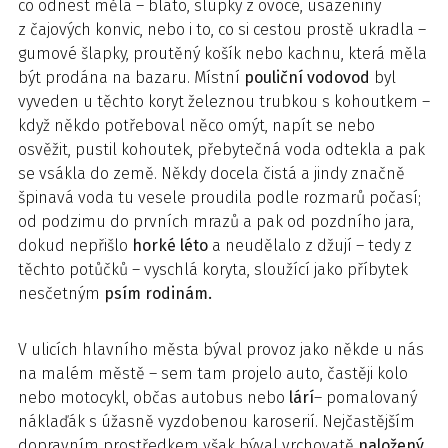
co odnést měla – bláto, slupky z ovoce, usazeniny
z čajových konvic, nebo i to, co si cestou prostě ukradla –
gumové šlapky, proutěný košík nebo kachnu, která měla
být prodána na bazaru. Místní
pouliční vodovod
byl
vyveden u těchto koryt železnou trubkou s kohoutkem –
když někdo potřeboval něco omýt, napít se nebo
osvěžit, pustil kohoutek, přebytečná voda odtekla a pak
se vsákla do země. Někdy docela čistá a jindy značně
špinavá voda tu vesele proudila podle rozmarů počasí;
od podzimu do prvních mrazů a pak od pozdního jara,
dokud nepřišlo
horké léto
a neudělalo z džují – tedy z
těchto potůčků – vyschlá koryta, sloužící jako příbytek
nesčetným
psím rodinám.
V ulicích hlavního města býval provoz jako někde u nás
na malém městě – sem tam projelo auto, častěji kolo
nebo motocykl, občas autobus nebo
lárí
– pomalovaný
náklaďák s úžasně vyzdobenou karoserií. Nejčastějším
dopravním prostředkem však býval vrchovatě
naložený