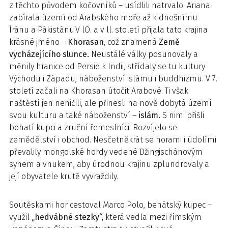
z těchto původem kočovníků – usídlili natrvalo. Ariana
zabírala území od Arabského moře až k dnešnímu
Íránu a Pákistánu.V lO. a v ll. století přijala tato krajina
krásné jméno –
Khorasan
, což znamená
Země
vycházejícího slunce.
Neustálé války posunovaly a
měnily hranice od Persie k Indii, střídaly se tu kultury
Východu i Západu, náboženství islámu i buddhizmu. V 7.
století začali na Khorasan útočit Arabové. Ti však
naštěstí jen neničili, ale přinesli na nově dobytá území
svou kulturu a také náboženství –
islám.
S nimi přišli
bohatí kupci a zruční řemeslníci. Rozvíjelo se
zemědělství i obchod. Nesčetněkrát se horami i údolími
převalily mongolské hordy vedené Džingischánovým
synem a vnukem, aby úrodnou krajinu zplundrovaly a
její obyvatele krutě vyvraždily.
Soutěskami hor cestoval Marco Polo, benátský kupec –
využil
„hedvábné stezky“,
která vedla mezi římským