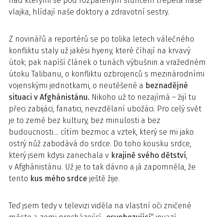
nad kterými se pod rozpáleným sluncem třepetá naše
vlajka, hlídají naše doktory a zdravotní sestry.
Z novinářů a reportérů se po tolika letech válečného
konfliktu staly už jakési hyeny, které číhají na krvavý
útok; pak napíší článek o tunách výbušnin a vražedném
útoku Talibanu, o konfliktu ozbrojenců s mezinárodními
vojenskými jednotkami, o neutěšené a
beznadějné
situaci v Afghánistánu.
Nikoho už to nezajímá – žijí tu
přeci zabijáci, fanatici, nevzdělaní ubožáci. Pro celý svět
je to země bez kultury, bez minulosti a bez
budoucnosti… cítím bezmoc a vztek, který se mi jako
ostrý nůž zabodává do srdce. Do toho kousku srdce,
který jsem kdysi zanechala v
krajině svého dětství
,
v Afghánistánu. Už je to tak dávno a já zapomněla, že
tento
kus mého srdce
ještě žije.
Teď jsem tedy v televizi viděla na vlastní oči zničené