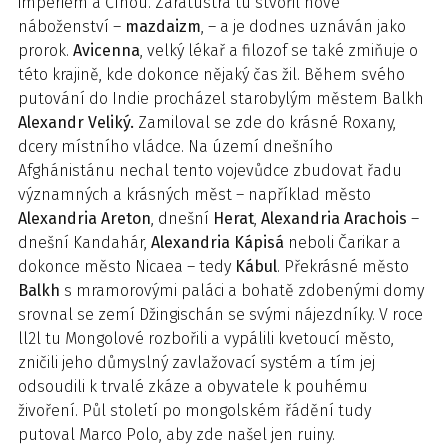
impériem a Čínou. Zaratustra tu stvořil nové
náboženství –
mazdaizm
, – a je dodnes uznáván jako
prorok.
Avicenna
, velký lékař a filozof se také zmiňuje o
této krajině, kde dokonce nějaký čas žil. Během svého
putování do Indie procházel starobylým městem Balkh
Alexandr Veliký.
Zamiloval se zde do krásné Roxany,
dcery místního vládce. Na území dnešního
Afghánistánu nechal tento vojevůdce zbudovat řadu
významných a krásných měst – například město
Alexandria Areton
, dnešní
Herat
,
Alexandria Arachois
–
dnešní Kandahár,
Alexandria Kápisá
neboli Čarikar a
dokonce město Nicaea – tedy
Kábul
. Překrásné město
Balkh
s mramorovými paláci a bohatě zdobenými domy
srovnal se zemí Džingischán se svými nájezdníky. V roce
ll2l tu Mongolové rozbořili a vypálili kvetoucí město,
zničili jeho důmyslný zavlažovací systém a tím jej
odsoudili k trvalé zkáze a obyvatele k pouhému
živoření. Půl století po mongolském řádění tudy
putoval Marco Polo, aby zde našel jen ruiny.