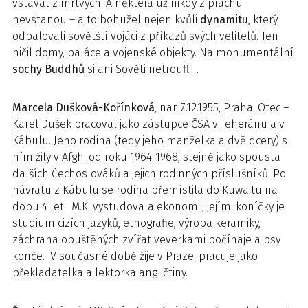
vstávat z mrtvých. A některá už nikdy z prachu
nevstanou – a to bohužel nejen kvůli
dynamitu
, který
odpalovali sovětští vojáci z příkazů svých velitelů. Ten
ničil domy, paláce a vojenské objekty. Na monumentální
sochy Buddhů
si ani Sověti netroufli…
Marcela Dušková-Kořínková
, nar. 7.12.1955, Praha. Otec –
Karel Dušek pracoval jako zástupce ČSA v Teheránu a v
Kábulu. Jeho rodina (tedy jeho manželka a dvě dcery) s
ním žily v Afgh. od roku 1964-1968, stejně jako spousta
dalších Čechoslováků a jejich rodinných příslušníků. Po
návratu z Kábulu se rodina přemístila do Kuwaitu na
dobu 4 let. M.K. vystudovala ekonomii, jejími koníčky je
studium cizích jazyků, etnografie, výroba keramiky,
záchrana opuštěných zvířat veverkami počínaje a psy
konče. V současné době žije v Praze; pracuje jako
překladatelka a lektorka angličtiny.