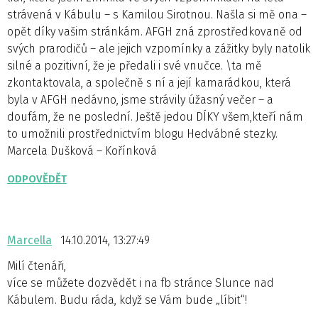
strávená v Kábulu – s Kamilou Sirotnou. Našla si mě ona –
opět díky vašim stránkám. AFGH zná zprostředkovaně od
svých prarodičů – ale jejich vzpomínky a zážitky byly natolik
silné a pozitivní, že je předali i své vnučce. \ta mě
zkontaktovala, a společně s ní a její kamarádkou, která
byla v AFGH nedávno, jsme strávily úžasný večer – a
doufám, že ne poslední. Ještě jedou DÍKY všem,kteří nám
to umožnili prostřednictvím blogu Hedvábné stezky.
Marcela Dušková – Kořínková
ODPOVĚDĚT
Marcella
14.10.2014, 13:27:49
Milí čtenáři,
více se můžete dozvědět i na fb stránce Slunce nad
Kábulem. Budu ráda, když se Vám bude „líbit“!