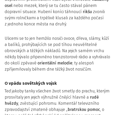
osel
nebo mezek, který se tu často stával pánem
dopravní situace. Hubení koníci táhnoucí
rikšu
zvonili
svými rolničkami a trpělivě klusali za každého počasí
z jednoho konce města na druhý.
Ulicemi se to jen hemžilo nosiči ovoce, dřeva, slámy, kůží
a balíků, prohýbajících se pod tíhou neuvěřitelně
obrovských a těžkých nákladů. Na jejich samém vrchu
někdy bývalo připevněno tranzistorové rádio a vyhrávalo
do okolí zpěvavé
orientální melodie
; ty alespoň
zpříjemňovaly během dne těžký život nosičům.
O vpádu sovětských vojsk
Teď jakoby tanky všechen život smetly do prachu, kterým
prosvítaly jen jejich výhružně čnějící hlavně a
rudé
hvězdy
, zvěstující pohromu. Komentář televizního
zpravodajství zmateně obhajuje „
bratrskou pomoc
, o