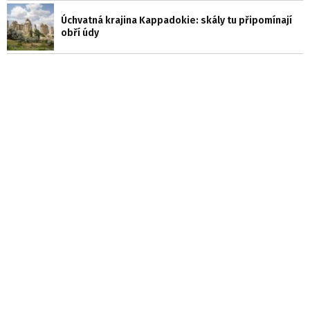
Úchvatná krajina Kappadokie: skály tu připomínají
obří údy