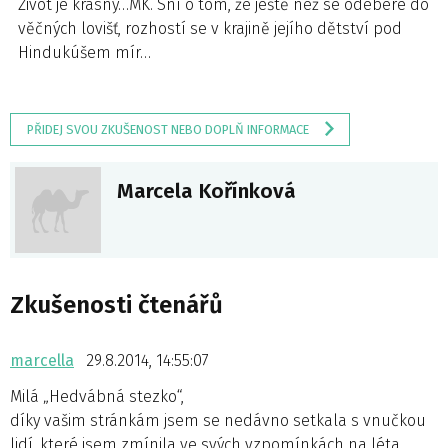
Život je krásný…MK. Sní o tom, že ještě než se odebere do
věčných lovišť, rozhostí se v krajině jejího dětství pod
Hindukúšem mír…
PŘIDEJ SVOU ZKUŠENOST NEBO DOPLŇ INFORMACE
Marcela Kořínková
Zkušenosti čtenářů
marcella
29.8.2014, 14:55:07
Milá „Hedvábná stezko“,
díky vašim stránkám jsem se nedávno setkala s vnučkou
lidí, které jsem zmínila ve svých vzpomínkách na léta