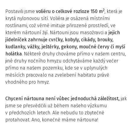
2
Postavili jsme
voliéru o celkové rozloze 150 m
, která je
krytá nylonovou sítí. Voliéra je osázená místními
rostlinami, což věrně imituje přirozené prostředí, ve
kterém nártouní žijí. Nártouni jsou masožravci a
jejich
jídelníček zahrnuje cvrčky, kobyly, cikády, brouky,
kudlanky, vážky, ještěrky, gekony, moučné červy či myší
holátka
. Některé druhy chováme přímo v našem centru,
jiné druhy nočního hmyzu odchytáváme každý večer
přímo na našem pozemku, kde se v uplynulých
měsících pracovalo na zvelebení habitatu právě
vhodného pro hmyz.
Chycení nártouna není vůbec jednoduchá záležitost,
jak
jsme se přesvědčili už během našeho výzkumu
v předchozích letech. Ale nebudu to zbytečně
protahovat. Ano, konečně máme nártouna!