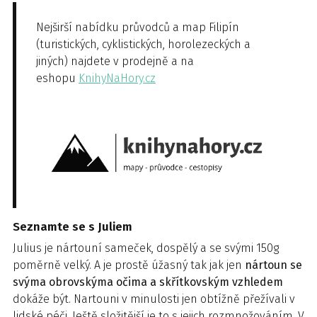
Nejširší nabídku průvodců a map Filipín
(turistických, cyklistických, horolezeckých a
jiných) najdete v prodejně a na
eshopu
KnihyNaHory.cz
Seznamte se s Juliem
Julius je nártouní sameček, dospělý a se svými 150g
poměrně velký. A je prostě úžasný tak jak jen
nártoun se
svýma obrovskýma očima a skřítkovským vzhledem
dokáže být. Nartouni v minulosti jen obtížně přežívali v
lidské péči. Ještě složitější je to s jejich rozmnožováním. V