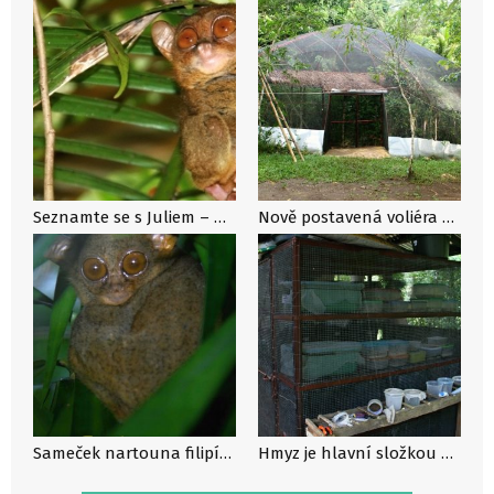
Seznamte se s Juliem – nártounem filipínským
Nově postavená voliéra pro nartouny, Bohol
Sameček nartouna filipínského – Julius, Bohol
Hmyz je hlavní složkou potravy nartounů, Bohol