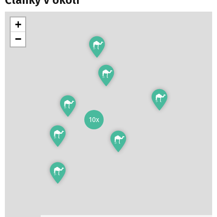
Články v okolí
+
−
10x