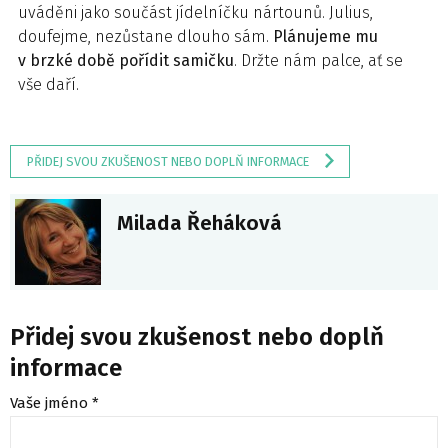
uváděni jako součást jídelníčku nártounů. Julius,
doufejme, nezůstane dlouho sám.
Plánujeme mu
v brzké době pořídit samičku
. Držte nám palce, ať se
vše daří.
PŘIDEJ SVOU ZKUŠENOST NEBO DOPLŇ INFORMACE
Milada Řeháková
Přidej svou zkušenost nebo doplň
informace
Vaše jméno *