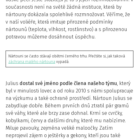
současnosti není na světě žádná instituce, která by
nártouny dokázala spolehlivě rozmnožovat. Věříme, že
v naší voliéře, která imituje přirozené podmínky
nártounů (teplota, vlhkost, rostlinstvo) a s přirozenou
potravou můžeme dosáhnout úspěchu.
Nártouni se často stávají obětmi černého trhu. Přečtěte si, jak taková
záchrana malého nártouna
vypadá.
Julius
dostal své jméno podle člena našeho týmu
, který
byl v minulosti lovec a od roku 2010 s námi spolupracuje
na výzkumu a také ochraně prostředí. Nártoun Julius se
zabydluje dobře. Během prvních dnů ztratil pár gramů
své váhy, které ale brzy zase dohnal. Krmí se cvrčky,
kobylkami, červy a dalšími druhy, které mu nabízíme.
Miluje pavouky, zejména veliké maloočky. Zatím
neprojevil zájem o ještěrky a gekony, kteří jsou také