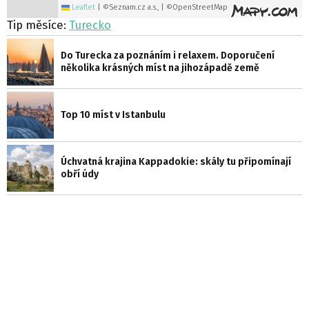
Leaflet
|
©Seznam.cz a.s., | ©OpenStreetMap
Tip měsíce:
Turecko
Do Turecka za poznáním i relaxem. Doporučení
několika krásných míst na jihozápadě země
Top 10 míst v Istanbulu
Úchvatná krajina Kappadokie: skály tu připomínají
obří údy