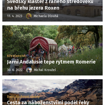
Švédský klášter z raného středověku
na břehu jezera Roxen
11. 4. 2023
Michaela Dlouhá
Křesťanství
Jarní Andalusie tepe rytmem Romeríe
30. 6. 2022
Michal Kroužel
Další duchovní směry
Cesta za náboženstvími podél řeky