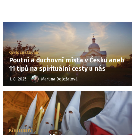
Cyklocestování
Poutní a duchovní místa v Česku aneb
11 tipů na spirituální cesty u nás
1. 8. 2025
Martina Doležalová
Křesťanství