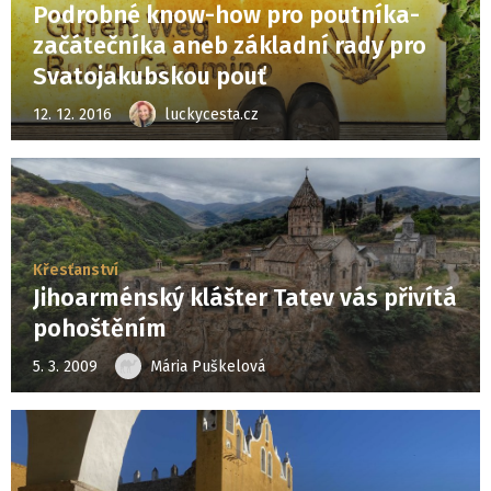
Podrobné know-how pro poutníka-
začátečníka aneb základní rady pro
Svatojakubskou pouť
12. 12. 2016
luckycesta.cz
Křesťanství
Jihoarménský klášter Tatev vás přivítá
pohoštěním
5. 3. 2009
Mária Puškelová