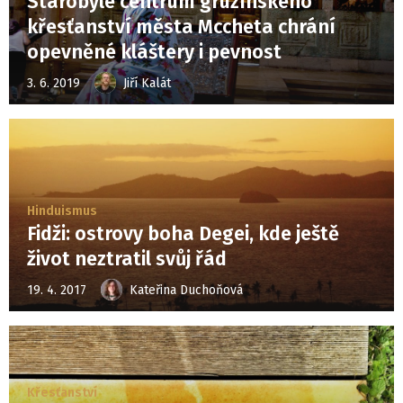
Starobylé centrum gruzínského
křesťanství města Mccheta chrání
opevněné kláštery i pevnost
3. 6. 2019
Jiří Kalát
Hinduismus
Fidži: ostrovy boha Degei, kde ještě
život neztratil svůj řád
19. 4. 2017
Kateřina Duchoňová
Křesťanství