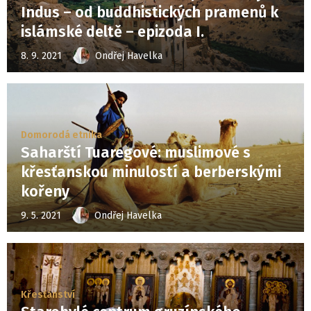
Indus – od buddhistických pramenů k
islámské deltě – epizoda I.
8. 9. 2021
Ondřej Havelka
Domorodá etnika
Saharští Tuaregové: muslimové s
křesťanskou minulostí a berberskými
kořeny
9. 5. 2021
Ondřej Havelka
Křesťanství