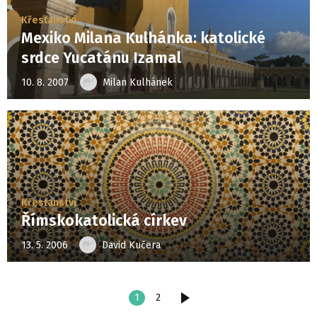
Křesťanství
Mexiko Milana Kulhánka: katolické
srdce Yucatánu Izamal
10. 8. 2007
Milan Kulhánek
Křesťanství
Římskokatolická církev
13. 5. 2006
David Kučera
1
2
DALŠÍ