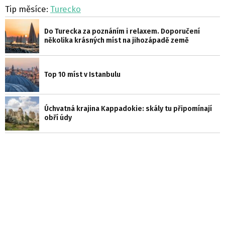
Tip měsíce:
Turecko
Do Turecka za poznáním i relaxem. Doporučení
několika krásných míst na jihozápadě země
Top 10 míst v Istanbulu
Úchvatná krajina Kappadokie: skály tu připomínají
obří údy