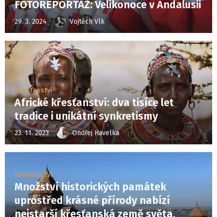
FOTOREPORTÁŽ: Velikonoce v Andalusii
29. 3. 2024
Vojtěch Vlk
Křesťanství
Africké křesťanství: dva tisíce let
tradice i unikátní synkretismy
23. 11. 2023
Ondřej Havelka
Křesťanství
Množství historických památek
uprostřed krásné přírody nabízí
nejstarší křesťanská země světa,