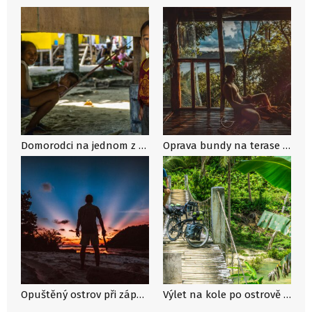
Domorodci na jednom z menších filipínských ostrovů
Oprava bundy na terase s výhledem do zátoky
Opuštěný ostrov při západu slunce
Výlet na kole po ostrově Bohol