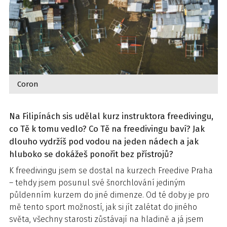
Coron
Na Filipínách sis udělal kurz instruktora freedivingu,
co Tě k tomu vedlo? Co Tě na freedivingu baví? Jak
dlouho vydržíš pod vodou na jeden nádech a jak
hluboko se dokážeš ponořit bez přístrojů?
K freedivingu jsem se dostal na kurzech Freedive Praha
– tehdy jsem posunul své šnorchlování jediným
půldenním kurzem do jiné dimenze. Od té doby je pro
mě tento sport možností, jak si jít zalétat do jiného
světa, všechny starosti zůstávají na hladině a já jsem