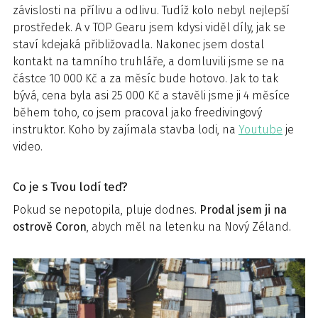
závislosti na přílivu a odlivu. Tudíž kolo nebyl nejlepší
prostředek. A v TOP Gearu jsem kdysi viděl díly, jak se
staví kdejaká přibližovadla. Nakonec jsem dostal
kontakt na tamního truhláře, a domluvili jsme se na
částce 10 000 Kč a za měsíc bude hotovo. Jak to tak
bývá, cena byla asi 25 000 Kč a stavěli jsme ji 4 měsíce
během toho, co jsem pracoval jako freedivingový
instruktor. Koho by zajímala stavba lodi, na
Youtube
je
video.
Co je s Tvou lodí teď?
Pokud se nepotopila, pluje dodnes.
Prodal jsem ji na
ostrově Coron
, abych měl na letenku na Nový Zéland.