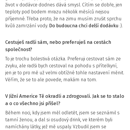
život v dodávce dodnes dává smysl. Cítím se dobře, jen
teploty pod bodem mrazu několik měsíců nejsou
příjemné. Třeba proto, že na zimu musím zrušit sprchu
kvůli zamrzání vody.
Do budoucna chci delší dodávku
:).
Cestuješ radši sám, nebo preferuješ na cestách
společnost?
To je trochu bolestivá otázka. Preferuji cestovat sám ze
zvyku, ale radši bych cestoval na pohodu s přítelkyní,
jen je to pro mě už velmi obtížné tohle nastavení měnit.
Věřím, že se to ale povede, makám na tom.
V Jižní Americe Tě okradli a zdrogovali. Jak se to stalo
a o co všechno jsi přišel?
Během noci, kdy jsem měl odletět, jsem se seznámil s
tamní ženou, a dal si osudový drink, ve kterém byli
namíchány látky, jež mě uspaly. Vzbudil jsem se