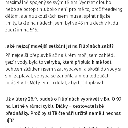
maximálně spojený se svým tělem. Vydržet dlouho
nebo se potopit hluboko není pro mě to, proč freediving
dělám, ale na zkouškách jsem musel splnit nějaké
limity, takže na nádech jsem byl ve 45 m a dech v klidu
zadržím na 5:15.
Jaké nejzajímavější setkání jsi na Filipínách zažil?
Při nejdelší přeplavbě až na širém moři jsem zahlédl
gejzír vody, byla to
velryba, která připlula k mé lodi
,
pohlcen zážitkem jsem vzal vybavení a skočil do vody si
s ní zaplavat, velryba se zanořila a mou loď začal
unášet vítr. Měl jsem co dělat, abych ji doplaval.
Už v úterý 26.9. budeš o Filipínách vyprávět v Biu OKO
na Letné v rámci cyklu Diáky – cestovatelské
přednášky. Proč by si Tě čtenáři určitě neměli nechat
ujít?