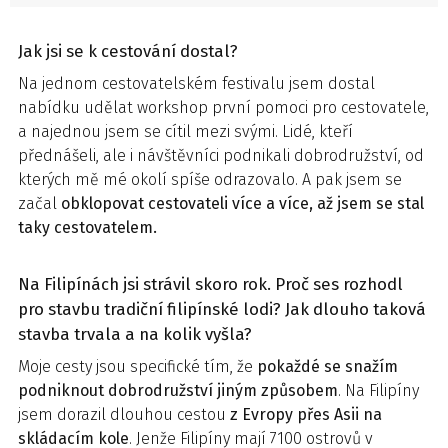
Jak jsi se k cestování dostal?
Na jednom cestovatelském festivalu jsem dostal
nabídku udělat workshop první pomoci pro cestovatele,
a najednou jsem se cítil mezi svými. Lidé, kteří
přednášeli, ale i návštěvníci podnikali dobrodružství, od
kterých mě mé okolí spíše odrazovalo. A pak jsem se
začal
obklopovat cestovateli více a více, až jsem se stal
taky cestovatelem.
Na Filipínách jsi strávil skoro rok. Proč ses rozhodl
pro stavbu tradiční filipínské lodi? Jak dlouho taková
stavba trvala a na kolik vyšla?
Moje cesty jsou specifické tím, že
pokaždé se snažím
podniknout dobrodružství jiným způsobem
. Na Filipíny
jsem dorazil dlouhou cestou
z Evropy přes Asii na
skládacím kole
. Jenže Filipíny mají 7100 ostrovů v