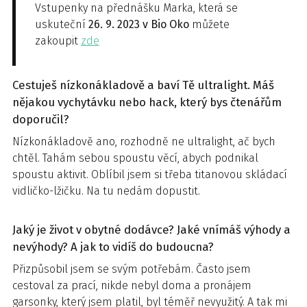
Vstupenky na přednášku Marka, která se
uskuteční
26. 9. 2023 v Bio Oko
můžete
zakoupit
zde
Cestuješ nízkonákladově a baví Tě ultralight. Máš
nějakou vychytávku nebo hack, který bys čtenářům
doporučil?
Nízkonákladově ano, rozhodně ne ultralight, ač bych
chtěl. Tahám sebou spoustu věcí, abych podnikal
spoustu aktivit. Oblíbil jsem si třeba titanovou skládací
vidličko-lžičku. Na tu nedám dopustit.
Jaký je život v obytné dodávce? Jaké vnímáš výhody a
nevýhody? A jak to vidíš do budoucna?
Přizpůsobil jsem se svým potřebám. Často jsem
cestoval za prací, nikde nebyl doma a pronájem
garsonky, který jsem platil, byl téměř nevyužitý. A tak mi