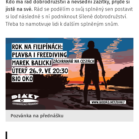
Kdo má rád dobrodružství a nevšední zážitky, přijde si
jistě na své.
Rád se podělím o svůj splněný sen postavit
si loď následně s ní podniknout šílené dobrodružství.
Třeba to namotivuje lidi k dalším splněným snům.
Pozvánka na přednášku