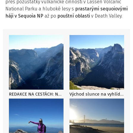
přes pozůstatky vulkanické činnosti v Lassen Volcanic
National Parku a hluboké lesy s
prastarými sequoiovými
háji v Sequoia NP
až po
pouštní oblasti
v Death Valley.
REDAKCE NA CESTÁCH: Natálie Šírová prochodila národní parky Kalifornie
Východ slunce na vyhlídce Glacier Point nad údolím Yosemite Valley s výhledem na impozantní Half Dome, Kalifornie, USA.