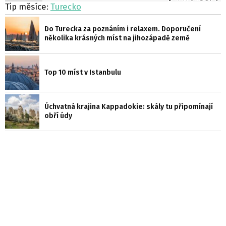
Tip měsíce:
Turecko
Do Turecka za poznáním i relaxem. Doporučení
několika krásných míst na jihozápadě země
Top 10 míst v Istanbulu
Úchvatná krajina Kappadokie: skály tu připomínají
obří údy