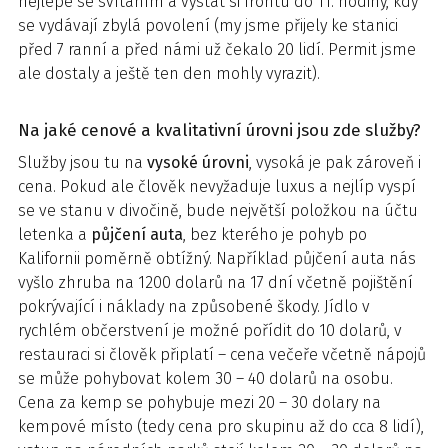
nejlépe se svítáním a vystát si frontu do 11. hodiny, kdy
se vydávají zbylá povolení (my jsme přijely ke stanici
před 7 ranní a před námi už čekalo 20 lidí. Permit jsme
ale dostaly a ještě ten den mohly vyrazit).
Na jaké cenové a kvalitativní úrovni jsou zde služby?
Služby jsou tu na
vysoké úrovni
, vysoká je pak zároveň i
cena. Pokud ale člověk nevyžaduje luxus a nejlíp vyspí
se ve stanu v divočině, bude největší položkou na účtu
letenka a
půjčení auta
, bez kterého je pohyb po
Kalifornii poměrně obtížný. Například půjčení auta nás
vyšlo zhruba na 1200 dolarů na 17 dní včetně pojištění
pokrývající i náklady na způsobené škody. Jídlo v
rychlém občerstvení je možné pořídit do 10 dolarů, v
restauraci si člověk připlatí – cena večeře včetně nápojů
se může pohybovat kolem 30 – 40 dolarů na osobu.
Cena za kemp se pohybuje mezi 20 – 30 dolary na
kempové místo (tedy cena pro skupinu až do cca 8 lidí),