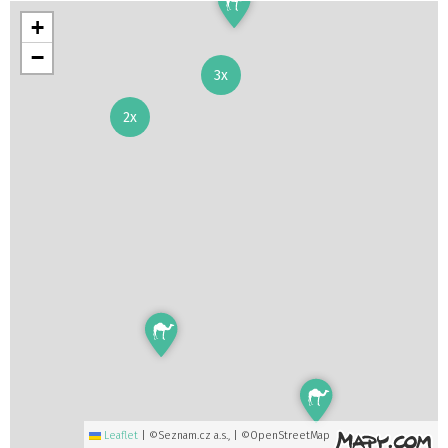
+
−
3x
2x
Leaflet
|
©Seznam.cz a.s., | ©OpenStreetMap