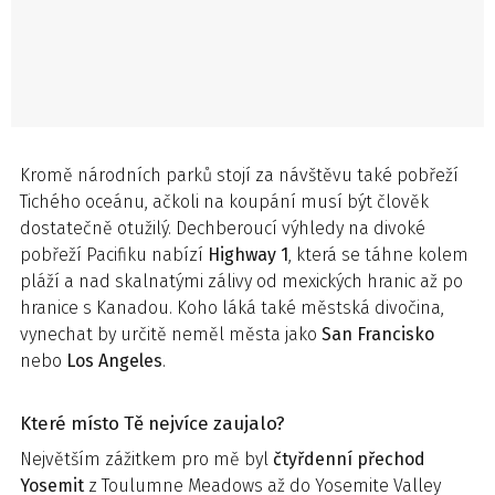
Kromě národních parků stojí za návštěvu také pobřeží
Tichého oceánu, ačkoli na koupání musí být člověk
dostatečně otužilý. Dechberoucí výhledy na divoké
pobřeží Pacifiku nabízí
Highway 1
, která se táhne kolem
pláží a nad skalnatými zálivy od mexických hranic až po
hranice s Kanadou. Koho láká také městská divočina,
vynechat by určitě neměl města jako
San Francisko
nebo
Los Angeles
.
Které místo Tě nejvíce zaujalo?
Největším zážitkem pro mě byl
čtyřdenní přechod
Yosemit
z Toulumne Meadows až do Yosemite Valley