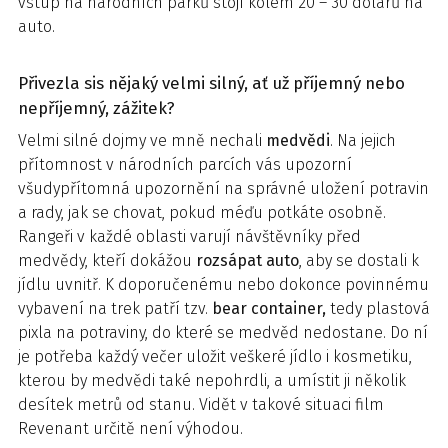
vstup na národních parků stojí kolem 20 – 30 dolarů na
auto.
Přivezla sis nějaký velmi silný, ať už příjemný nebo
nepříjemný, zážitek?
Velmi silné dojmy ve mně nechali
medvědi
. Na jejich
přítomnost v národních parcích vás upozorní
všudypřítomná upozornění na správné uložení potravin
a rady, jak se chovat, pokud méďu potkáte osobně.
Rangeři v každé oblasti varují návštěvníky před
medvědy, kteří dokážou
rozsápat auto
, aby se dostali k
jídlu uvnitř. K doporučenému nebo dokonce povinnému
vybavení na trek patří tzv.
bear container,
tedy plastová
pixla na potraviny, do které se medvěd nedostane. Do ní
je potřeba každý večer uložit veškeré jídlo i kosmetiku,
kterou by medvědi také nepohrdli, a umístit ji několik
desítek metrů od stanu. Vidět v takové situaci film
Revenant určitě není výhodou.