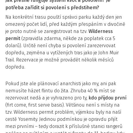
Jak přesně funguje systém kvót a povolení? Je
potřeba zařídit si povolení s předstihem?
Na konkrétní trasu pouští správci parku každý den jen
omezený počet lidí, před každým přespáním v divočině
je proto nutné se zaregistrovat na tzv.
Wilderness
permit
(zpravidla zdarma, někde za poplatek cca 5
dolarů). Určitě není chyba si povolení zarezervovat
dopředu, zejména u vytížených tras jako je John Muir
Trail. Rezervace je možné provádět několik měsíců
dopředu.
Pokud jste ale plánovací anarchisti jako my, ani pak
nemusíte házet flintu do žita. Zhruba 40 % míst se
rezervovat nedá a je vyhrazeno pro ty,
kdo přijdou první
(firt come, first serve basis). Většinou není s místy na
tzv. Wilderness permit problém, výjimkou byly na naší
cestě Yosemity. Jedinou podmínkou je opravdu přijít
mezi prvními – tedy dorazit k příslušné stanici rangerů