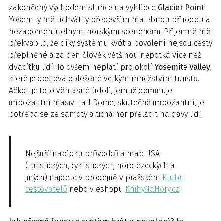
zakončený východem slunce na vyhlídce
Glacier Point
.
Yosemity mě uchvátily především malebnou přírodou a
nezapomenutelnými horskými sceneriemi. Příjemně mě
překvapilo, že díky systému kvót a povolení nejsou cesty
přeplněné a za den člověk většinou nepotká více než
dvacítku lidí. To ovšem neplatí pro okolí
Yosemite Valley
,
které je doslova obležené velkým množstvím turistů.
Ačkoli je toto věhlasné údolí, jemuž dominuje
impozantní masiv Half Dome, skutečně impozantní, je
potřeba se ze samoty a ticha hor přeladit na davy lidí.
Nejširší nabídku průvodců a map USA
(turistických, cyklistických, horolezeckých a
jiných) najdete v prodejně v pražském
Klubu
cestovatelů
nebo v eshopu
KnihyNaHory.cz