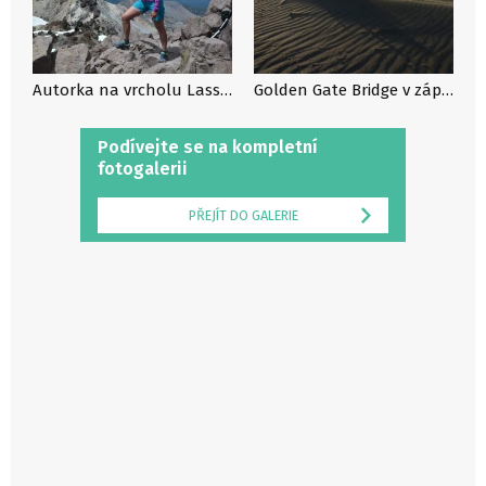
Autorka na vrcholu Lassen Peak (3189 m) v národním parku Lassen Volcanic NP, Kalifornie, USA.
Golden Gate Bridge v západu slunce, Kalifornie, USA.
Podívejte se na kompletní
fotogalerii
PŘEJÍT DO GALERIE