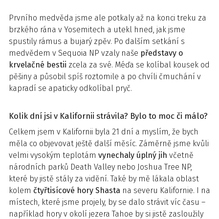
Prvního medvěda jsme ale potkaly až na konci treku za
brzkého rána v Yosemitech a utekl hned, jak jsme
spustily rámus a bujarý zpěv. Po dalším setkání s
medvědem v Sequoia NP vzaly naše
představy o
krvelačné bestii
zcela za své. Méďa se kolíbal kousek od
pěšiny a působil spíš roztomile a po chvíli čmuchání v
kapradí se apaticky odkolíbal pryč.
Kolik dní jsi v Kalifornii strávila? Bylo to moc či málo?
Celkem jsem v Kalifornii byla 21 dní a myslím, že bych
měla co objevovat ještě další měsíc. Záměrně jsme kvůli
velmi vysokým teplotám
vynechaly úplný jih
včetně
národních parků Death Valley nebo Joshua Tree NP,
které by jistě stály za vidění. Také by mě lákala oblast
kolem
čtyřtisícové hory Shasta
na severu Kalifornie. I na
místech, které jsme projely, by se dalo strávit víc času –
například hory v okolí jezera Tahoe by si jistě zasloužily