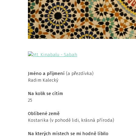
Jméno a p
říjmení
(a p
ř
ezdívka)
Radim Kalecký
Na kolik se cítím
25
Oblíbené země
Kostarika (v pohodě lidi, krásná příroda)
Na kterých místech se mi hodně líbilo