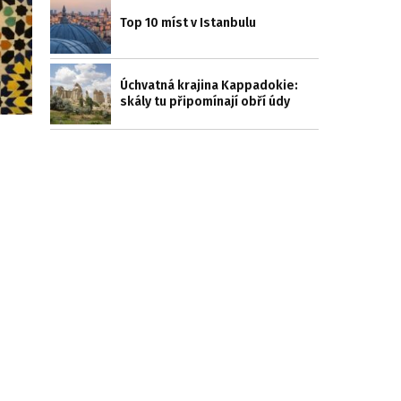
Top 10 míst v Istanbulu
Úchvatná krajina Kappadokie:
skály tu připomínají obří údy