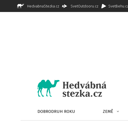
HedvabnaStezka.cz
SvetOutdooru.cz
SvetBehu.c
DOBRODRUH ROKU
ZEMĚ