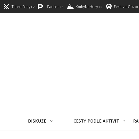
z
TuleniPasy.cz
Padler.cz
KnihyNaHory.cz
FestivalObzor
DISKUZE
CESTY PODLE AKTIVIT
RA