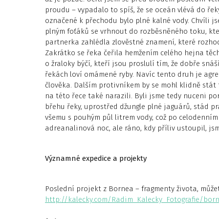
proudu – vypadalo to spíš, že se oceán vlévá do řeky
označené k přechodu bylo plné kalné vody. Chvíli js
plným foťáků se vrhnout do rozběsněného toku, kter
partnerka zahlédla zlověstné znamení, které rozhod
Zakrátko se řeka čeřila hemžením celého hejna těc
o žraloky býčí, kteří jsou proslulí tím, že dobře snáš
řekách loví omámené ryby. Navíc tento druh je agresi
člověka. Dalším protivníkem by se mohl klidně stát
na této řece také narazili. Byli jsme tedy nuceni p
břehu řeky, uprostřed džungle plné jaguárů, stád pr
všemu s pouhým půl litrem vody, což po celodenním
adreanalinová noc, ale ráno, kdy příliv ustoupil, js
Významné expedice a projekty
Poslední projekt z Bornea – fragmenty života, může
http://kalecky.com/Radim_Kalecky_Fotografie/bor