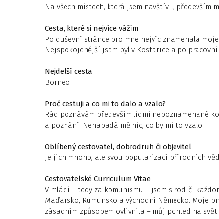
Na všech místech, která jsem navštívil, především 
Cesta, které si nejvíce vážím
Po duševní stránce pro mne nejvíc znamenala moje 
Nejspokojenější jsem byl v Kostarice a po pracovní 
Nejdelší cesta
Borneo
Proč cestuji a co mi to dalo a vzalo?
Rád poznávám především lidmi nepoznamenané kout
a poznání. Nenapadá mě nic, co by mi to vzalo.
Oblíbený cestovatel, dobrodruh či objevitel
Je jich mnoho, ale svou popularizací přírodních věd
Cestovatelské Curriculum Vitae
V mládí – tedy za komunismu – jsem s rodiči každor
Maďarsko, Rumunsko a východní Německo. Moje prv
zásadním způsobem ovlivnila – můj pohled na svět i