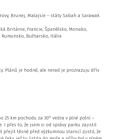
rovy, Brunej, Malajsie – státy Sabah a Sarawak
ká Británie, Francie, Španělsko, Monako,
, Rumunsko, Bulharsko, Itálie
y. Plánů je hodně, ale nerad je prozrazuju dřív
po 25 km pochodu za 30° vedra v plné polní –
 I přes to, že jsem si od správy parku zajistil
l přejít těsně před výzkumnou stanicí zjistil, že
 řeky, jež tu ústila do moře a příliv byl v plném