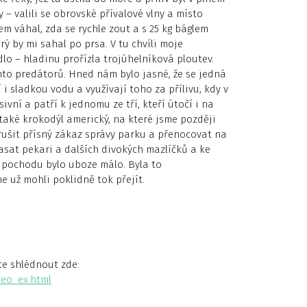
 – valili se obrovské přívalové vlny a místo
em váhal, zda se rychle zout a s 25 kg báglem
ý by mi sahal po prsa. V tu chvíli moje
lo – hladinu prořízla trojúhelníková ploutev.
hto predátorů. Hned nám bylo jasné, že se jedná
í i sladkou vodu a využívají toho za přílivu, kdy v
vní a patří k jednomu ze tří, kteří útočí i na
 také krokodýl americký, na které jsme později
orušit přísný zákaz správy parku a přenocovat na
asat pekari a dalších divokých mazlíčků a ke
 pochodu bylo uboze málo. Byla to
me už mohli poklidně tok přejít.
te shlédnout zde:
neo_ex.html