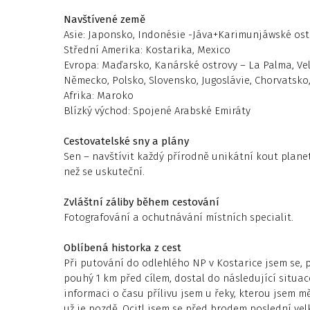
Navštívené země
Asie: Japonsko, Indonésie -Jáva+Karimunjáwské ost
Střední Amerika: Kostarika, Mexico
Evropa: Maďarsko, Kanárské ostrovy – La Palma, Vel
Německo, Polsko, Slovensko, Jugoslávie, Chorvatsko
Afrika: Maroko
Blízký východ: Spojené Arabské Emiráty
Cestovatelské sny a plány
Sen – navštívit každý přírodně unikátní kout planet
než se uskuteční.
Zvláštní záliby během cestování
Fotografování a ochutnávání místních specialit.
Oblíbená historka z cest
Při putování do odlehlého NP v Kostarice jsem se, 
pouhý 1 km před cílem, dostal do následující situace.
informaci o času přílivu jsem u řeky, kterou jsem mě
už je pozdě. Ocitl jsem se před brodem poslední velké