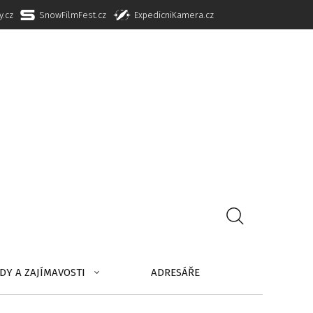
y.cz
SnowFilmFest.cz
ExpedicniKamera.cz
DY A ZAJÍMAVOSTI
ADRESÁŘE