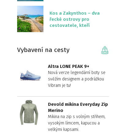
překvapivě malém
území
Kos a Zakynthos – dva
řecké ostrovy pro
cestovatele, kteří
chtějí něco jiného než
Krétu
Vybavení na cesty
Altra LONE PEAK 9+
Nová verze legendární boty se
svěžím designem a podrážkou
Vibram je tu!
Devold mikina Everyday Zip
Merino
Mikina na zip s volným střihem,
vysokým límcem, kapucou a
velkými kapsami.