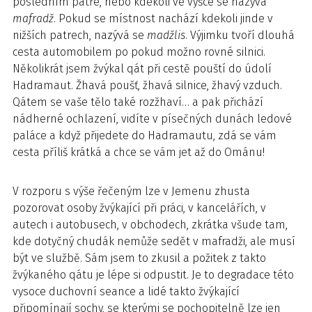
posledním patře, nebo kdekoli ve výšce se nazývá
mafradž
. Pokud se místnost nachází kdekoli jinde v
nižších patrech, nazývá se
madžlis
. Výjimku tvoří dlouhá
cesta automobilem po pokud možno rovné silnici.
Několikrát jsem žvýkal qát při cestě pouští do údolí
Hadramaut. Žhavá poušť, žhavá silnice, žhavý vzduch.
Qátem se vaše tělo také rozžhaví… a pak přichází
nádherné ochlazení, vidíte v písečných dunách ledové
paláce a když přijedete do Hadramautu, zdá se vám
cesta příliš krátká a chce se vám jet až do Ománu!
V rozporu s výše řečeným lze v Jemenu zhusta
pozorovat osoby žvýkající při práci, v kancelářích, v
autech i autobusech, v obchodech, zkrátka všude tam,
kde dotyčný chudák nemůže sedět v mafradži, ale musí
být ve službě. Sám jsem to zkusil a požitek z takto
žvýkaného qátu je lépe si odpustit. Je to degradace této
vysoce duchovní seance a lidé takto žvýkající
připomínají sochy, se kterými se pochopitelně lze jen