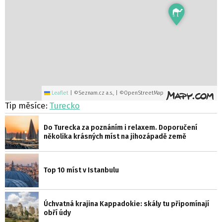
Leaflet
|
©Seznam.cz a.s., | ©OpenStreetMap
Tip měsíce:
Turecko
Do Turecka za poznáním i relaxem. Doporučení
několika krásných míst na jihozápadě země
Top 10 míst v Istanbulu
Úchvatná krajina Kappadokie: skály tu připomínají
obří údy