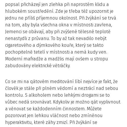
popsal přicházejí jen zlehka při naprostém klidu a
hlubokém soustředění. Zde je třeba též upozornit je
jednu ne příliš příjemnou okolnost. Při žvýkání se trvá
na tom, aby byla všechna okna v místnosti zavřena,
Jemenci se obávají, aby při zvýšené tělesné teplotě
nenastydli z průvanu. To by až tak nevadilo nebýt
cigaretového a dýmkového kouře, který se takto
pochopitelně tetelí v místnosti a nemá kudy ven.
Moderní mafradže a madžlis mají ovšem u stropu
zabudovány elektrické větráčky.
Co se mi na qátovém meditování líbí nejvíce je fakt, že
člověk je stále při plném vědomí a neztrácí nad sebou
kontrolu. S alkoholem nebo lehkými drogami se to
vůbec nedá srovnávat. Kdykoliv je možno qát vyplivnout
a věnovat se každodenním činnostem. Můžete
pozorovat jen lehkou vláčnost nebo zmíněnou
hyperaktivitu, které záhy zmizí. Při žvýkání se