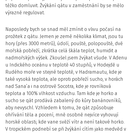
těžko domluvit. Žvýkání qátu v zaměstnání by se mělo
výrazně regulovat.
Naposledy bych se snad měl zmínit o vlivu počasí na
prožitek z qátu. Jemen je země několika klimat, jsou tu
hory (přes 3000 metrů), údolí, pouště, polopouště, dvě
mořská pobřeží, zkrátka celá škála teplot, humidit a
nadmořských výšek. Zkoušel jsem žvýkat všude. V Adenu
u Indického oceánu v teplotě 40 stupňů, v Hodejdě u
Rudého moře ve stejné teplotě, v Hadramautu, kde je
také vysoká teplota, ale oproti pobřeží sucho, v horách
nad Sana’a i na ostrově Socotra, kde je rovníková
teplota a 100% vlhkost vzduchu. Tam kde je horko a
sucho se qát prodává zabalený do kůry banánovníků,
aby nevyschl. Vzhledem k tomu, že qát způsobuje
ohřívání těla a pocení, mně osobně nejvíce vyhovují
horské oblasti, kde vane svěží vítr a není takové horko.
V tropickém podnebí se při žvýkání cítím jako medvěd v