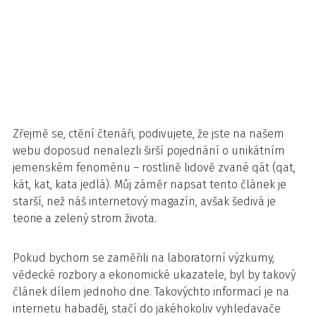
Zřejmě se, ctění čtenáři, podivujete, že jste na našem
webu doposud nenalezli širší pojednání o unikátním
jemenském fenoménu – rostlině lidově zvané qát (qat,
kát, kat, kata jedlá). Můj záměr napsat tento článek je
starší, než náš internetový magazín, avšak šedivá je
teorie a zelený strom života.
Pokud bychom se zaměřili na laboratorní výzkumy,
vědecké rozbory a ekonomické ukazatele, byl by takový
článek dílem jednoho dne. Takovýchto informací je na
internetu habaděj, stačí do jakéhokoliv vyhledavače