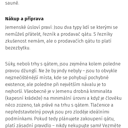
sauně.
Nákup a příprava
Jemenské úsloví praví: Jsou dva typy lidí se kterými se
nemůžeš přátelit, řezník a prodavač qátu. S řezníky
zkušenost nemám, ale o prodavačích qátu to platí
bezezbytku.
Súky, neboli trhy s qátem, jsou zejména kolem poledne
pravou džunglí. Ne že by jindy nebyly – jsou to obvykle
nejznečištěnější místa, kde se pohybují pochybné
existence, ale poledne při největším návalu je to
nejhorší. Všeobecně je v Jemenu drobná kriminalita
(kapesní krádeže) na minimální úrovni a když je člověku
něco zcizeno, tak právě na trhu s qátem. Tlačenice a
nepředstavitelný povyk jsou pro zloděje ideálními
podmínkami. Pokud tedy plánujete zakoupení qátu,
platí zásadní pravidlo – nikdy nekupujte sami! Vezměte