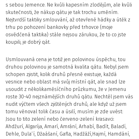
s sebou Jemence. Ne kvůli kapesním zlodějům, ale kvůli
skutečnosti, že nákup qátu je tak trochu uměním.
Nejtvrdší taktiky smlouvání, až otevřené hádky a útěk z
trhu po pohození bankovky před trhovce (moje
osvědčená taktika) stále nejsou zárukou, že to co jste
koupili, je dobrý qát.
Usmlouvaná cena je totiž jen polovinou úspěchu, tou
druhou polovinou je samotná kvalita qátu. Nebyl jsem
schopen zjistit, kolik druhů přesně existuje, každá
vesnice nebo oblast má svůj místní qát, ale snad lze
usoudit z několikaměsíčního průzkumu, že v Jemenu
roste 30-40 nejznámějších druhů qátu. Nechtěl jsem vás
nudit výčtem všech zjištěných druhů, ale když už jsem
tomu věnoval tolik času a úsilí, musím je zde uvést:
Jsou to tito zelení nebo červeno-zelení krasavci:
Ahdžurí, Algaríja, Amarí, Amrání, Arhabí, Badít, Baladí,
Dehle, Dula‘í, Džaášaní, Gafla, Hadžáží,Hajmí, Hamdání,