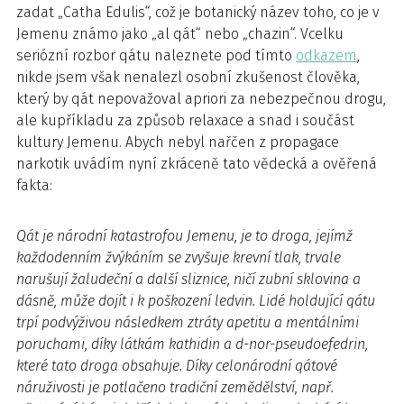
zadat „Catha Edulis“, což je botanický název toho, co je v
Jemenu známo jako „al qát“ nebo „chazin“. Vcelku
seriózní rozbor qátu naleznete pod tímto
odkazem
,
nikde jsem však nenalezl osobní zkušenost člověka,
který by qát nepovažoval apriori za nebezpečnou drogu,
ale kupříkladu za způsob relaxace a snad i součást
kultury Jemenu. Abych nebyl nařčen z propagace
narkotik uvádím nyní zkráceně tato vědecká a ověřená
fakta:
Qát je národní katastrofou Jemenu, je to droga, jejímž
každodenním žvýkáním se zvyšuje krevní tlak, trvale
narušují žaludeční a další sliznice, ničí zubní sklovina a
dásně, může dojít i k poškození ledvin. Lidé holdující qátu
trpí podvýživou následkem ztráty apetitu a mentálními
poruchami, díky látkám kathidin a d-nor-pseudoefedrin,
které tato droga obsahuje. Díky celonárodní qátové
náruživosti je potlačeno tradiční zemědělství, např.