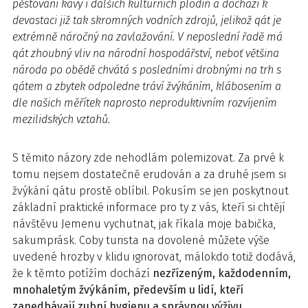
pěstování kávy i dalších kulturních plodin a dochází k
devastaci již tak skromných vodních zdrojů, jelikož qát je
extrémně náročný na zavlažování. V neposlední řadě má
qát zhoubný vliv na národní hospodářství, neboť většina
národa po obědě chvátá s posledními drobnými na trh s
qátem a zbytek odpoledne tráví žvýkáním, klábosením a
dle našich měřítek naprosto neproduktivním rozvíjením
mezilidských vztahů.
S těmito názory zde nehodlám polemizovat. Za prvé k
tomu nejsem dostatečně erudován a za druhé jsem si
žvýkání qátu prostě oblíbil. Pokusím se jen poskytnout
základní praktické informace pro ty z vás, kteří si chtějí
návštěvu Jemenu vychutnat, jak říkala moje babička,
sakumprásk. Coby turista na dovolené můžete výše
uvedené hrozby v klidu ignorovat, málokdo totiž dodává,
že k těmto potížím dochází
nezřízeným, každodenním,
mnohaletým žvýkáním, především u lidí, kteří
zanedbávají zubní hygienu a správnou výživu
.