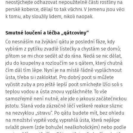
neostýchejte odhazovat nepoužitelné části rostliny na
perské koberce, dělají to tak všichni. V Jemenu jsou věci
k tomu, aby sloužily lidem, nikoli naopak.
Smutné loučení a léčba „qátcoviny“
Co nesnáším na žvýkání qátu je poslední fáze, kdy
vybírám z pytlíku zvadlé lístečky a chystám se domů;
přitom se mi chce sedět až do rána. Nedá se nic dělat,
jdu do koupelny a rozloučím se s qátem, který chutná
čím dál tím lépe. Nyní je na místě řádně vypláchnout
ústa, třeba si i zakloktat. Pro dobrý pocit si můžete
vyčistit zuby a pro ještě lepší pocit smíchejte lžíci soli s
teplou vodou a ústa znovu vypláchněte. To vše
samozřejmě není nutné, ale jde o jakousi začátečnickou
jistotu. Slaná voda zázračně léčí veškeré reakce sliznic
na nezvyklou „stravu“. Po qátu budete mít, bez ohledu
na množství vypité vody, vyprahlá ústa, která nejlépe
svlažit pivem (zde bohužel nealkoholickým) nebo podle