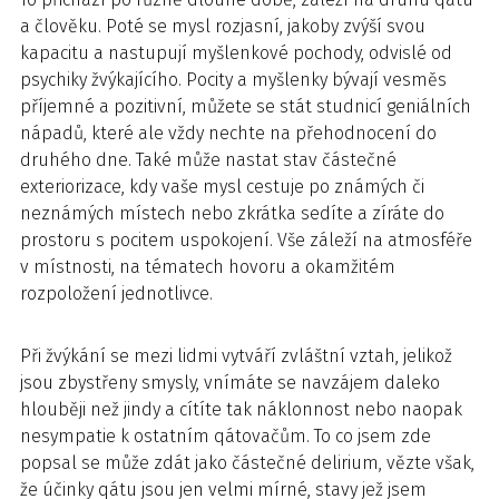
a člověku. Poté se mysl rozjasní, jakoby zvýší svou
kapacitu a nastupují myšlenkové pochody, odvislé od
psychiky žvýkajícího. Pocity a myšlenky bývají vesměs
příjemné a pozitivní, můžete se stát studnicí geniálních
nápadů, které ale vždy nechte na přehodnocení do
druhého dne. Také může nastat stav částečné
exteriorizace, kdy vaše mysl cestuje po známých či
neznámých místech nebo zkrátka sedíte a zíráte do
prostoru s pocitem uspokojení. Vše záleží na atmosféře
v místnosti, na tématech hovoru a okamžitém
rozpoložení jednotlivce.
Při žvýkání se mezi lidmi vytváří zvláštní vztah, jelikož
jsou zbystřeny smysly, vnímáte se navzájem daleko
hlouběji než jindy a cítíte tak náklonnost nebo naopak
nesympatie k ostatním qátovačům. To co jsem zde
popsal se může zdát jako částečné delirium, vězte však,
že účinky qátu jsou jen velmi mírné, stavy jež jsem