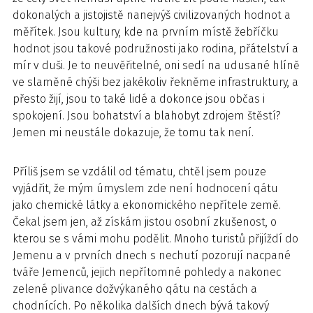
dokonalých a jistojistě nanejvýš civilizovaných hodnot a
měřítek. Jsou kultury, kde na prvním místě žebříčku
hodnot jsou takové podružnosti jako rodina, přátelství a
mír v duši. Je to neuvěřitelné, oni sedí na udusané hlíně
ve slaměné chýši bez jakékoliv řekněme infrastruktury, a
přesto žijí, jsou to také lidé a dokonce jsou občas i
spokojení. Jsou bohatství a blahobyt zdrojem štěstí?
Jemen mi neustále dokazuje, že tomu tak není.
Příliš jsem se vzdálil od tématu, chtěl jsem pouze
vyjádřit, že mým úmyslem zde není hodnocení qátu
jako chemické látky a ekonomického nepřítele země.
Čekal jsem jen, až získám jistou osobní zkušenost, o
kterou se s vámi mohu podělit. Mnoho turistů přijíždí do
Jemenu a v prvních dnech s nechutí pozorují nacpané
tváře Jemenců, jejich nepřítomné pohledy a nakonec
zelené plivance dožvýkaného qátu na cestách a
chodnících. Po několika dalších dnech bývá takový