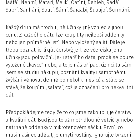
Jaáfáí, Nehmí, Matarí, Melikí, Qatíní, Dehleh, Radáí,
Sabrí, Sanhání, Soutí, Šámí, Šaraabí, Šuaajbí, Šurmání.
Každý druh má trochu jiné účinky, jiný vzhled a jinou
cenu. Z každého qátu lze koupit ty nejlepší oddenky
nebo jen průměrné listí. Nebo vyložený salát. Dále je
třeba poznat, je-li qát čerstvý, je-li ze včerejška jeho
účinky jsou poloviční. Je-li staršího data, prodá se pouze
vyložené „kavce“ nebo, a to je náš případ, cizinci. Já sám
jsem se studiu nákupu, poznání kvality i samotnému
žvýkání věnoval denně po několik měsíců a stále se
stává, že koupím „salata“, což je označení pro nekvalitní
qát.
Předpokládejme tedy, že to co jsme zakoupili, je čerstvý
a kvalitní qát. Buď jsou to až metr dlouhé větvičky, nebo
natrhané oddenky v mikrotenovém sáčku. První, co
musí našinec udělat, je umytí rostliny. Ignorujte tvrzení