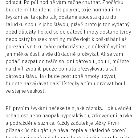
odradit. Po půl hodině vám začne chutnat. Zpočátku
budete mít tendenci qát polykat, to je normální. Při
žvýkání se, tak jako tak, dostane spousta qátu do
žaludku spolu s jeho šťávou, právě proto je ten vydatný
oběd důležitý. Pokud se do qátové hmoty dostane tvrdý
nebo ostrý kousek rostliny, může dojít k poškrábání až
pořezání vnitřku tváře nebo dásně. Je důležité vybírat
jen měkké části a vše důkladně prožvýkat. Až se vám
podaří nacpat do tváře solidní qátovou „bouli“, můžete
na chvíli zvolnit, pouze pomalu přežvykovat a sát
qátovou šťávu. Jak bude postupně hmoty ubývat,
budete nažvýkávat další lístečky a tím udržovat bouli
ve stejné velikosti.
Při prvním žvýkání nečekejte nijaké zázraky. Lidé uvádějí
ochablost nebo naopak hyperaktivitu, zdřevěnění jazyka
a podrážděné sliznice. Každý začátek je těžký. První
příznak účinku qátu je nával tepla a následné pocení.
To přichází po různě dlouhé době, záleží na druhu qátu