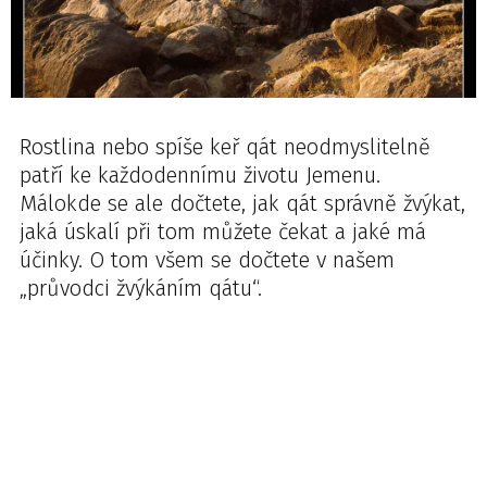
Rostlina nebo spíše keř qát neodmyslitelně
patří ke každodennímu životu Jemenu.
Málokde se ale dočtete, jak qát správně žvýkat,
jaká úskalí při tom můžete čekat a jaké má
účinky. O tom všem se dočtete v našem
„průvodci žvýkáním qátu“.