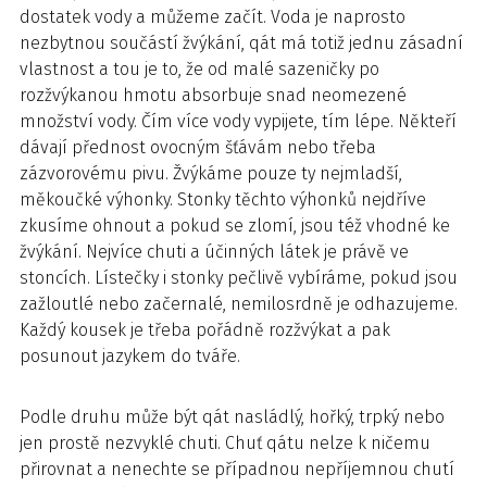
dostatek vody a můžeme začít. Voda je naprosto
nezbytnou součástí žvýkání, qát má totiž jednu zásadní
vlastnost a tou je to, že od malé sazeničky po
rozžvýkanou hmotu absorbuje snad neomezené
množství vody. Čím více vody vypijete, tím lépe. Někteří
dávají přednost ovocným šťávám nebo třeba
zázvorovému pivu. Žvýkáme pouze ty nejmladší,
měkoučké výhonky. Stonky těchto výhonků nejdříve
zkusíme ohnout a pokud se zlomí, jsou též vhodné ke
žvýkání. Nejvíce chuti a účinných látek je právě ve
stoncích. Lístečky i stonky pečlivě vybíráme, pokud jsou
zažloutlé nebo začernalé, nemilosrdně je odhazujeme.
Každý kousek je třeba pořádně rozžvýkat a pak
posunout jazykem do tváře.
Podle druhu může být qát nasládlý, hořký, trpký nebo
jen prostě nezvyklé chuti. Chuť qátu nelze k ničemu
přirovnat a nenechte se případnou nepříjemnou chutí