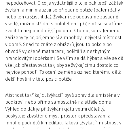
nepodceňovat. O co je vydatnější o to je pak lepší zážitek
žvýkání a minimalizují se případné potíže (pálení žáhy
nebo lehká gastritida). Žvýkání se oddáváme zásadně
vsedě, možno střídat s pololehem, přičemž se snažíme
zvolit tu nejpohodlnější polohu. K tomu jsou v Jemenu
zařízeny ty nejpříjemnější a mnohdy i největší místnosti
v domě. Snad to znáte z obrázků, jsou to pokoje po
obvodě vyložené matracemi, polštáři a nezbytnými
hranolovitými opěrkami. Se vším se dá hýbat a vše se dá
všelijak přestavovat tak, aby se žvýkajícímu dostalo co
nejvíce pohodlí. To ocení zejména cizinec, kterému dělá
delší hovění v této pozici potíže.
Místnost takříkajíc „žvýkací“ bývá zpravidla umístěna v
podkroví nebo přímo samostatně na střeše domu.
Výhled do dáli je při žvýkání qátu velmi důležitý,
poskytuje zbystřené mysli prostor k představám a
mnoho podnětů k meditaci. Taková „žvýkací“ místnost v