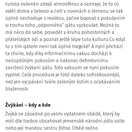
turista ovlivněn zdejší atmosférou a seznaje, že to co
viděl doma v televizi a četl v novinách o Jemenu se tak
úplně neshoduje s realitou, začne bojovat s pokušením
si trochu toho „odporného“ qátu vyzkoušet. Možná to
má něco do sebe, posedět v kruhu pohostinných a
přátelských lidí a poznat ještě lépe tuto kulturu.Co když
to s tím qátem není tak úplně tragické? A nyní přichází
ta chvíle, kdy díky informačnímu vakuu dochází k
neúspěšným pokusům a nakonec definitivnímu
zavržení žvýkaní qátu. Toto vakuum se nyní pokusím
vyplnit. Celá procedura je totiž daleko sofistikovanější,
než jen vycpávání tváře zeleným listím s očekáváním
blaženosti.
Žvýkání – kdy a kde
Žvýká se zásadně po velmi vydatném obědě, který by
měl dle tradice obsahovat jemenské národní jídlo
salta
nebo její masitou sestru
fahsa
. Oběd radno