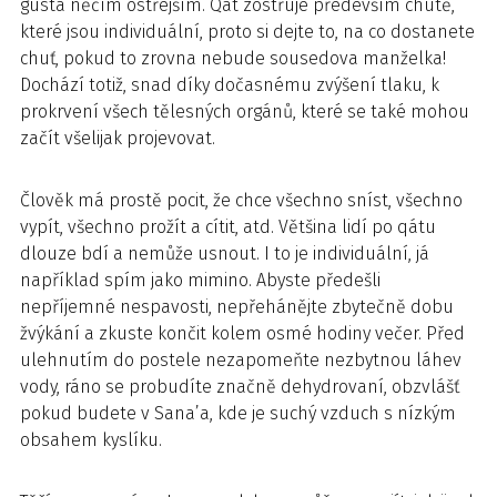
gusta něčím ostřejším. Qát zostřuje především chutě,
které jsou individuální, proto si dejte to, na co dostanete
chuť, pokud to zrovna nebude sousedova manželka!
Dochází totiž, snad díky dočasnému zvýšení tlaku, k
prokrvení všech tělesných orgánů, které se také mohou
začít všelijak projevovat.
Člověk má prostě pocit, že chce všechno sníst, všechno
vypít, všechno prožít a cítit, atd. Většina lidí po qátu
dlouze bdí a nemůže usnout. I to je individuální, já
například spím jako mimino. Abyste předešli
nepříjemné nespavosti, nepřehánějte zbytečně dobu
žvýkání a zkuste končit kolem osmé hodiny večer. Před
ulehnutím do postele nezapomeňte nezbytnou láhev
vody, ráno se probudíte značně dehydrovaní, obzvlášť
pokud budete v Sana’a, kde je suchý vzduch s nízkým
obsahem kyslíku.