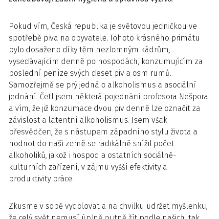
Pokud vím, Česká republika je světovou jedničkou ve
spotřebě piva na obyvatele. Tohoto krásného primátu
bylo dosaženo díky těm nezlomným kádrům,
vysedávajícím denně po hospodách, konzumujícím za
poslední peníze svých deset piv a osm rumů.
Samozřejmě se prý jedná o alkoholismus a asociální
jednání. Četl jsem některá pojednání profesora Nešpora
a vím, že již konzumace dvou piv denně lze označit za
závislost a latentní alkoholismus. Jsem však
přesvědčen, že s nástupem západního stylu života a
hodnot do naší země se radikálně snížil počet
alkoholiků, jakož i hospod a ostatních sociálně-
kulturních zařízení, v zájmu vyšší efektivity a
produktivity práce.
Zkusme v sobě vydolovat a na chvilku udržet myšlenku,
že celý svět nemusí úplně nutně žít podle našich, tak