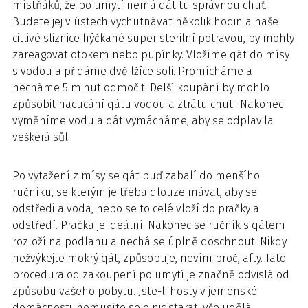
místňáků, že po umytí nemá qát tu správnou chuť.
Budete jej v ústech vychutnávat několik hodin a naše
citlivé sliznice hýčkané super sterilní potravou, by mohly
zareagovat otokem nebo pupínky. Vložíme qát do mísy
s vodou a přidáme dvě lžíce soli. Promícháme a
necháme 5 minut odmočit. Delší koupání by mohlo
způsobit nacucání qátu vodou a ztrátu chuti. Nakonec
vyměníme vodu a qát vymácháme, aby se odplavila
veškerá sůl.
Po vytažení z mísy se qát buď zabalí do menšího
ručníku, se kterým je třeba dlouze mávat, aby se
odstředila voda, nebo se to celé vloží do pračky a
odstředí. Pračka je ideální. Nakonec se ručník s qátem
rozloží na podlahu a nechá se úplně doschnout. Nikdy
nežvýkejte mokrý qát, způsobuje, nevím proč, afty. Tato
procedura od zakoupení po umytí je značně odvislá od
způsobu vašeho pobytu. Jste-li hosty v jemenské
domácnosti, nemusíte se o nic starat, vše udělá