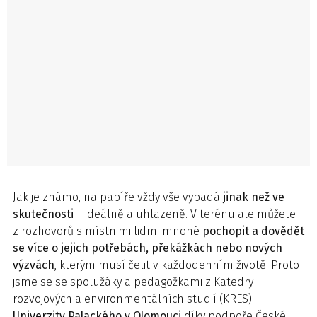
Jak je známo, na papíře vždy vše vypadá
jinak než ve
skutečnosti
– ideálně a uhlazeně. V terénu ale můžete
z rozhovorů s místnimi lidmi mnohé
pochopit a dovědět
se více o jejich potřebách, překážkách nebo nových
výzvách
, kterým musí čelit v každodenním životě. Proto
jsme se se spolužáky a pedagožkami z Katedry
rozvojových a environmentálních studií (KRES)
Univerzity Palackého v Olomouci
díky podpoře České