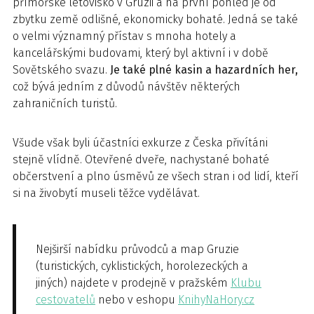
přímořské letovisko v Gruzii a na první pohled je od
zbytku země odlišné, ekonomicky bohaté. Jedná se také
o velmi významný přístav s mnoha hotely a
kancelářskými budovami, který byl aktivní i v době
Sovětského svazu.
Je také plné kasin a hazardních her
,
což bývá jedním z důvodů návštěv některých
zahraničních turistů.
Všude však byli účastníci exkurze z Česka přivítáni
stejně vlídně. Otevřené dveře, nachystané bohaté
občerstvení a plno úsměvů ze všech stran i od lidí, kteří
si na živobytí museli těžce vydělávat.
Nejširší nabídku průvodců a map Gruzie
(turistických, cyklistických, horolezeckých a
jiných) najdete v prodejně v pražském
Klubu
cestovatelů
nebo v eshopu
KnihyNaHory.cz