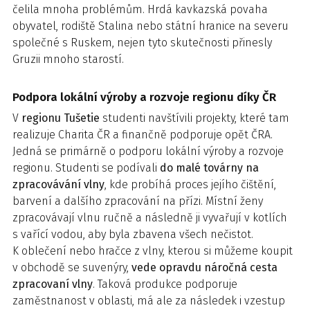
čelila mnoha problémům. Hrdá kavkazská povaha
obyvatel, rodiště Stalina nebo státní hranice na severu
společné s Ruskem, nejen tyto skutečnosti přinesly
Gruzii mnoho starostí.
Podpora lokální výroby a rozvoje regionu díky ČR
V
regionu Tušetie
studenti navštívili projekty, které tam
realizuje Charita ČR a finančně podporuje opět ČRA.
Jedná se primárně o podporu lokální výroby a rozvoje
regionu. Studenti se podívali
do malé továrny na
zpracovávání vlny
, kde probíhá proces jejího čištění,
barvení a dalšího zpracování na přízi. Místní ženy
zpracovávají vlnu ručně a následně ji vyvařují v kotlích
s vařící vodou, aby byla zbavena všech nečistot.
K oblečení nebo hračce z vlny, kterou si můžeme koupit
v obchodě se suvenýry,
vede opravdu náročná cesta
zpracovaní vlny
. Taková produkce podporuje
zaměstnanost v oblasti, má ale za následek i vzestup