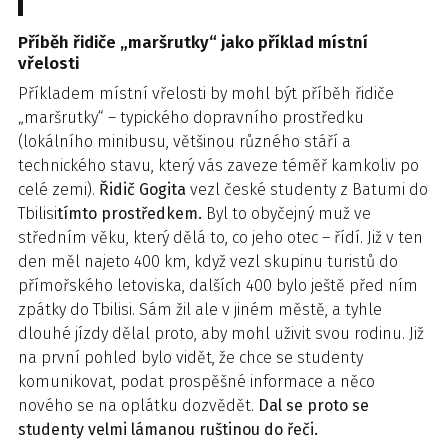
Příběh řidiče „maršrutky“ jako příklad místní
vřelosti
Příkladem místní vřelosti by mohl být příběh řidiče
„maršrutky“ – typického dopravního prostředku
(lokálního minibusu, většinou různého stáří a
technického stavu, který vás zaveze téměř kamkoliv po
celé zemi).
Řidič Gogita
vezl české studenty z Batumi do
Tbilisi
tímto prostředkem
.
Byl to obyčejný muž ve
středním věku, který dělá to, co jeho otec – řídí. Již v ten
den měl najeto 400 km, když vezl skupinu turistů do
přímořského letoviska, dalších 400 bylo ještě před ním
zpátky do Tbilisi. Sám žil ale v jiném městě, a tyhle
dlouhé jízdy dělal proto, aby mohl uživit svou rodinu. Již
na první pohled bylo vidět, že chce se studenty
komunikovat, podat prospěšné informace a něco
nového se na oplátku dozvědět.
Dal se proto se
studenty velmi lámanou ruštinou do řeči.