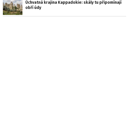
Úchvatná krajina Kappadokie: skály tu připomínají
obří údy