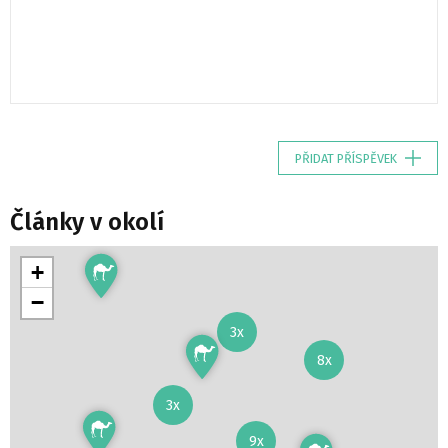
PŘIDAT PŘÍSPĚVEK
Články v okolí
+
−
3x
8x
3x
9x