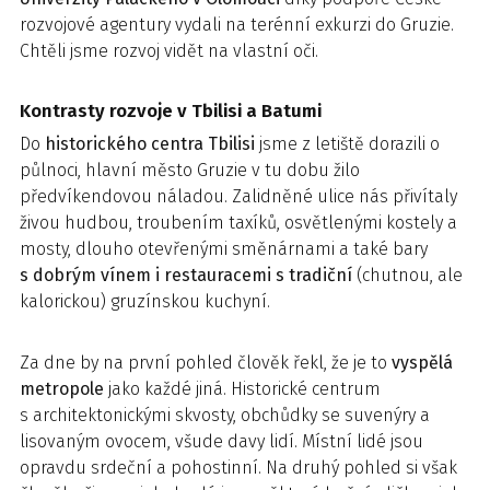
rozvojové agentury vydali na terénní exkurzi do Gruzie.
Chtěli jsme rozvoj vidět na vlastní oči.
Kontrasty rozvoje v Tbilisi a Batumi
Do
historického centra Tbilisi
jsme z letiště dorazili o
půlnoci, hlavní město Gruzie v tu dobu žilo
předvíkendovou náladou. Zalidněné ulice nás přivítaly
živou hudbou, troubením taxíků, osvětlenými kostely a
mosty, dlouho otevřenými směnárnami a také bary
s dobrým vínem i restauracemi s tradiční
(chutnou, ale
kalorickou) gruzínskou kuchyní.
Za dne by na první pohled člověk řekl, že je to
vyspělá
metropole
jako každé jiná. Historické centrum
s architektonickými skvosty, obchůdky se suvenýry a
lisovaným ovocem, všude davy lidí. Místní lidé jsou
opravdu srdeční a pohostinní. Na druhý pohled si však