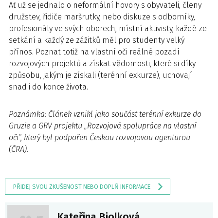
Ať už se jednalo o neformální hovory s obyvateli, členy
družstev, řidiče maršrutky, nebo diskuze s odborníky,
profesionály ve svých oborech, místní aktivisty, každé ze
setkání a každý ze zážitků měl pro studenty velký
přínos. Poznat totiž na vlastní oči reálné pozadí
rozvojových projektů a získat vědomosti, které si díky
způsobu, jakým je získali (terénní exkurze), uchovají
snad i do konce života.
Poznámka: Článek vznikl jako součást terénní exkurze do
Gruzie a GRV projektu „Rozvojová spolupráce na vlastní
oči“, který byl podpořen Českou rozvojovou agenturou
(ČRA).
PŘIDEJ SVOU ZKUŠENOST NEBO DOPLŇ INFORMACE
Kateřina Biolková