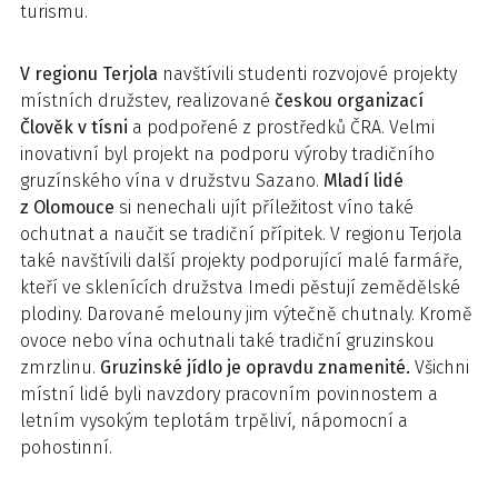
turismu.
V regionu Terjola
navštívili studenti rozvojové projekty
místních družstev, realizované
českou organizací
Člověk v tísni
a podpořené z prostředků ČRA. Velmi
inovativní byl projekt na podporu výroby tradičního
gruzínského vína v družstvu Sazano.
Mladí lidé
z Olomouce
si nenechali ujít příležitost víno také
ochutnat a naučit se tradiční přípitek. V regionu Terjola
také navštívili další projekty podporující malé farmáře,
kteří ve sklenících družstva Imedi pěstují zemědělské
plodiny. Darované melouny jim výtečně chutnaly. Kromě
ovoce nebo vína ochutnali také tradiční gruzinskou
zmrzlinu.
Gruzinské jídlo je opravdu znamenité.
Všichni
místní lidé byli navzdory pracovním povinnostem a
letním vysokým teplotám trpěliví, nápomocní a
pohostinní.