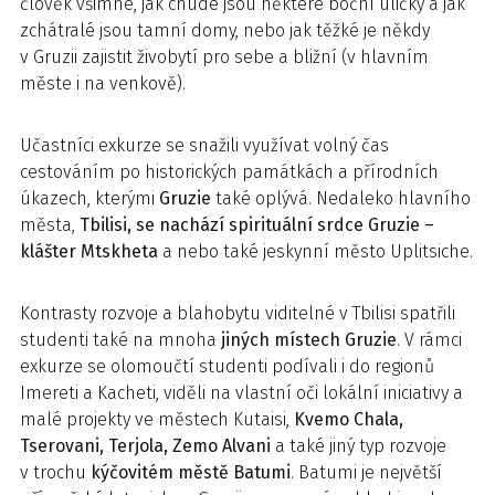
člověk všimne, jak chudé jsou některé boční uličky a jak
zchátralé jsou tamní domy, nebo jak těžké je někdy
v Gruzii zajistit živobytí pro sebe a bližní (v hlavním
měste i na venkově).
Učastníci exkurze se snažili využívat volný čas
cestováním po historických památkách a přírodních
úkazech, kterými
Gruzie
také oplývá. Nedaleko hlavního
města,
Tbilisi, se nachází spirituální srdce Gruzie –
klášter Mtskheta
a nebo také jeskynní město Uplitsiche.
Kontrasty rozvoje a blahobytu viditelné v Tbilisi spatřili
studenti také na mnoha
jiných místech Gruzie
. V rámci
exkurze se olomoučtí studenti podívali i do regionů
Imereti a Kacheti, viděli na vlastní oči lokální iniciativy a
malé projekty ve městech Kutaisi,
Kvemo Chala,
Tserovani, Terjola, Zemo Alvani
a také jiný typ rozvoje
v trochu
kýčovitém městě Batumi
. Batumi je největší