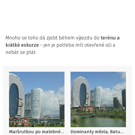
Mnoho se toho dá zjistit během výjezdu do
terénu a
krátké exkurze
– jen je potřeba mít otevřené oči a
nebát se ptát.
Maršrutkou po malebné Gruzii, aneb za rozvojem země plné hor, památek a skvělých lidí
Dominanty města, Batumi, Gruzie