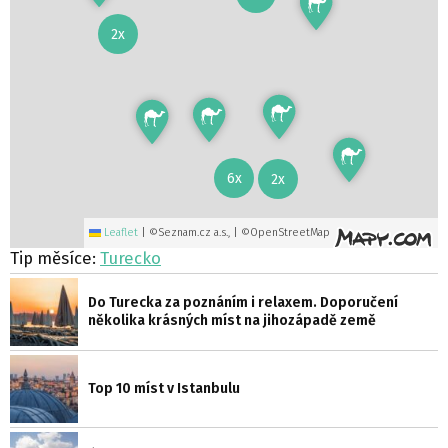
2x
6x
2x
Leaflet
|
©Seznam.cz a.s., | ©OpenStreetMap
Tip měsíce:
Turecko
Do Turecka za poznáním i relaxem. Doporučení
několika krásných míst na jihozápadě země
Top 10 míst v Istanbulu