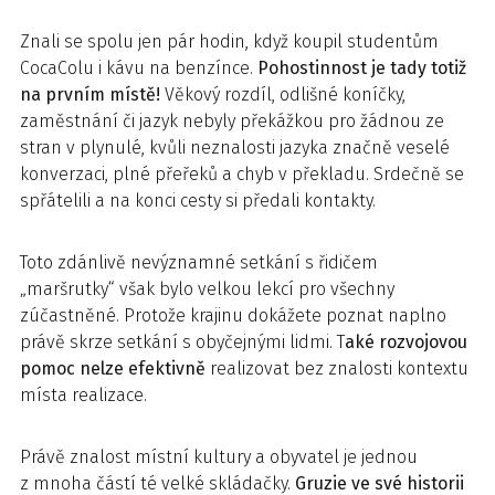
Znali se spolu jen pár hodin, když koupil studentům
CocaColu i kávu na benzínce.
Pohostinnost je tady totiž
na prvním místě!
Věkový rozdíl, odlišné koníčky,
zaměstnání či jazyk nebyly překážkou pro žádnou ze
stran v plynulé, kvůli neznalosti jazyka značně veselé
konverzaci, plné přeřeků a chyb v překladu. Srdečně se
spřátelili a na konci cesty si předali kontakty.
Toto zdánlivě nevýznamné setkání s řidičem
„maršrutky“ však bylo velkou lekcí pro všechny
zúčastněné. Protože krajinu dokážete poznat naplno
právě skrze setkání s obyčejnými lidmi. T
aké rozvojovou
pomoc nelze efektivně
realizovat bez znalosti kontextu
místa realizace.
Právě znalost místní kultury a obyvatel je jednou
z mnoha částí té velké skládačky.
Gruzie ve své historii