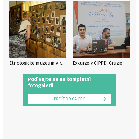
Etnologické muzeum v regionu Tušetie
Exkurze v CIPPD, Gruzie
Podívejte se na kompletní
fotogalerii
PŘEJÍT DO GALERIE