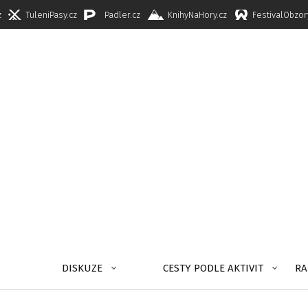
z
TuleniPasy.cz
Padler.cz
KnihyNaHory.cz
FestivalObzor
DISKUZE
CESTY PODLE AKTIVIT
RA