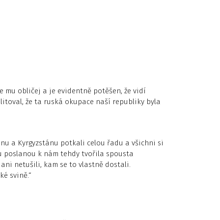
se mu obličej a je evidentně potěšen, že vidí
itoval, že ta ruská okupace naší republiky byla
u a Kyrgyzstánu potkali celou řadu a všichni si
du poslanou k nám tehdy tvořila spousta
ani netušili, kam se to vlastně dostali.
é svině.“