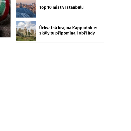
Top 10 míst v Istanbulu
Úchvatná krajina Kappadokie:
skály tu připomínají obří údy