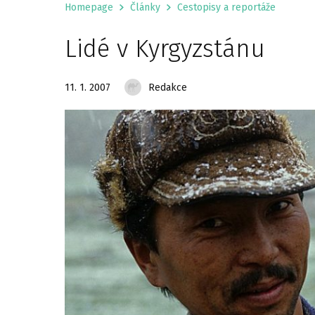
Homepage
Články
Cestopisy a reportáže
Lidé v Kyrgyzstánu
11. 1. 2007
Redakce