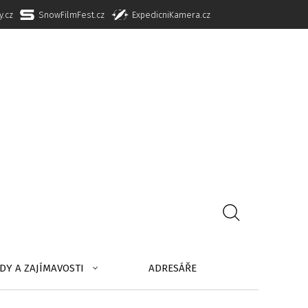
y.cz
SnowFilmFest.cz
ExpedicniKamera.cz
DY A ZAJÍMAVOSTI
ADRESÁŘE