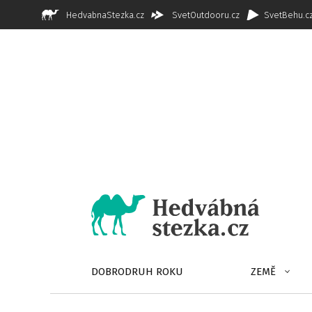
HedvabnaStezka.cz
SvetOutdooru.cz
SvetBehu.c
DOBRODRUH ROKU
ZEMĚ