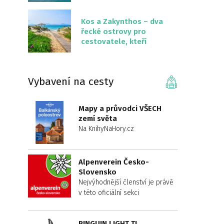
překvapivě malém
území
Kos a Zakynthos – dva
řecké ostrovy pro
cestovatele, kteří
chtějí něco jiného než
Krétu
Vybavení na cesty
Mapy a průvodci VŠECH
zemí světa
Na KnihyNaHory.cz
Alpenverein Česko-
Slovensko
Nejvýhodnější členství je právě
v této oficiální sekci
PINGUIN LIGHT TL