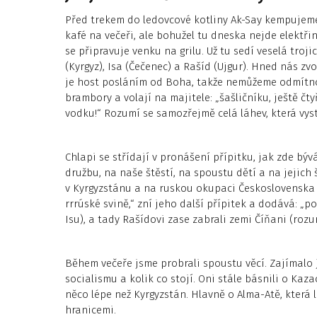
Před trekem do ledovcové kotliny Ak-Say kempujeme 
kafé na večeři, ale bohužel tu dneska nejde elektřin
se připravuje venku na grilu. Už tu sedí veselá troj
(Kyrgyz), Isa (Čečenec) a Rašíd (Ujgur). Hned nás zvo
je host posláním od Boha, takže nemůžeme odmítnout
brambory a volají na majitele: „šašličníku, ještě čtyř
vodku!“ Rozumí se samozřejmě celá láhev, která vys
Chlapi se střídají v pronášení přípitku, jak zde bývá
družbu, na naše štěstí, na spoustu dětí a na jejic
v Kyrgyzstánu a na ruskou okupaci Československa v 
rrrúské svině,“ zní jeho další přípitek a dodává: „
Isu), a tady Rašídovi zase zabrali zemi Číňani (rozu
Během večeře jsme probrali spoustu věcí. Zajímalo je
socialismu a kolik co stojí. Oni stále básnili o Ka
něco lépe než Kyrgyzstán. Hlavně o Alma-Atě, která 
hranicemi.