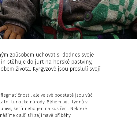
ným způsobem uchovat si dodnes svoje
din stěhuje do jurt na horské pastviny,
obem života. Kyrgyzové jsou proslulí svojí
legmatičnosti, ale ve své podstatě jsou vůči
tatní turkické národy. Během pěti týdnů v
kumys, kefír nebo jen na kus řeči. Některé
nášíme další tři zajímavé příběhy.