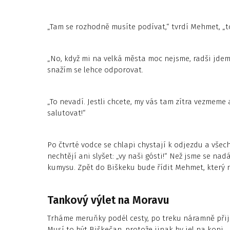
„Tam se rozhodně musíte podívat,“ tvrdí Mehmet, „t
„No, když mi na velká města moc nejsme, radši jde
snažím se lehce odporovat.
„To nevadí. Jestli chcete, my vás tam zítra vezmeme
salutovat!“
Po čtvrté vodce se chlapi chystají k odjezdu a všec
nechtějí ani slyšet: „vy naši gósti!“ Než jsme se na
kumysu. Zpět do Biškeku bude řídit Mehmet, který ne
Tankový výlet na Moravu
Trháme meruňky podél cesty, po treku náramně přijd
Musí to být Biškečan, protože jinak by jel na koni.