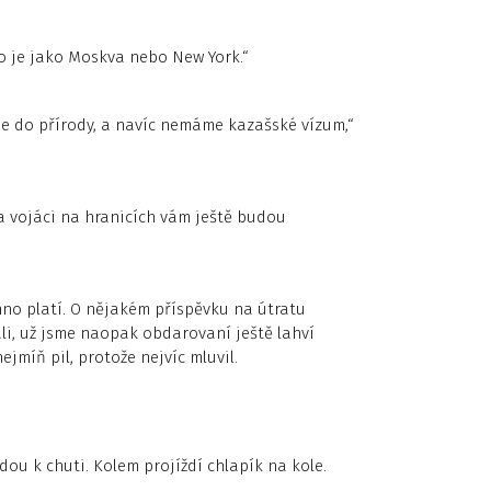
o je jako Moskva nebo New York.“
me do přírody, a navíc nemáme kazašské vízum,“
 a vojáci na hranicích vám ještě budou
hno platí. O nějakém příspěvku na útratu
dáli, už jsme naopak obdarovaní ještě lahví
jmíň pil, protože nejvíc mluvil.
ou k chuti. Kolem projíždí chlapík na kole.