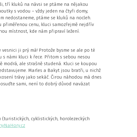
li, tří kluků na návsi se ptáme na nějakou
houtky s vodou – vždy jeden na čtyři domy,
kam nedostaneme, ptáme se kluků na nocleh.
 přiměřenou cenu, kluci samozřejmě nejdřív
dnou místnost, kde nám připraví ležení.
vesnici ji prý má! Protože bysme se ale po té
u s námi kluci k řece. Přitom s sebou nesou
ně modrá, ale strašně studená. Kluci se koupou
edstavujeme. Marles a Bakyt jsou bratři, u nichž
í kosení trávy jako sekáč. Čirou náhodou má dnes
, posuďte sami, není to dobrý důvod navázat
turistických, cyklistických, horolezeckých
hyNaHory.cz