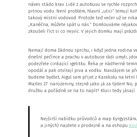
náves stádo krav. Lidé z autobusu se rychle rozprch
pitnou vodu. Není problém, hlavní „ulici“ lemují ko
takový místní vodovod. Protože teď večer už se ni
„Kaněčna, můžete spát u nás.“ Domlouváme nějakou
zkoušeli říct si co nejvíc. V jejich domku mají práz
Nemají doma žádnou sprchu, i když jedna rodina ve 
dnešní pečínce a prachu v autobuse rádi umyli, jdo
podezřele cinkající igelitku. Řeka je nádherně tem
opodál a pak otvírají piva a vodku. Navzájem se př
budeme bydlet, Aigul sem přijel z Karakolu na letn
Marles 27. narozeniny, stejně jako já za týden! No
družbu a pořádně se na to napít? Kluci tedy jásají.
Nejširší nabídku průvodců a map Kyrgyzstánu (
a jiných) najdete v prodejně a na eshopu
Kni