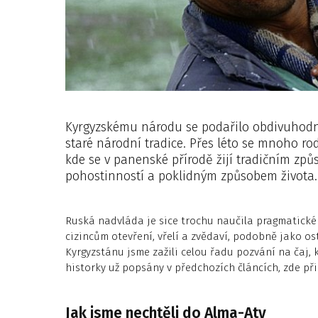
Kyrgyzskému národu se podařilo obdivuhod
staré národní tradice. Přes léto se mnoho ro
kde se v panenské přírodě žijí tradičním způs
pohostinností a poklidným způsobem života.
Ruská nadvláda je sice trochu naučila pragmatické f
cizincům otevření, vřelí a zvědaví, podobně jako os
Kyrgyzstánu jsme zažili celou řadu pozvání na čaj, 
historky už popsány v předchozích článcích, zde při
Jak jsme nechtěli do Alma-Aty