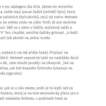
v tzv. alplageru Ala Arča. Jdeme do místního
a, takže mají pouze šašlik (jehněčí špíz), který
ice solidních čtyřicátníků, otců od rodin: Mehmet
u ke svému stolu na jídlo. Tvrdí, že pro muslimy
. Dělí se s námi o šašlik, rajčatový salát a
i!“ Ten, chudák, nestíhá šašliky grilovat. „A další
tačí tak akorát na jednu rundu.
 zvykem (i na mě přišla řada). Připíjejí na
h štěstí. Mehmet vzpomíná také na nadvládu Rusů
68., sám sloužil později na Ukrajině. „Tak na
podívej, jak teď dopadlo Čečensko (ukazuje na
měj Ujgursko).
, jak se u nás máme, jestli je to lepší než za
zachstánu, který je na tom ekonomicky přece jen o
leží nedaleko Biškeku, v podstatě hned za