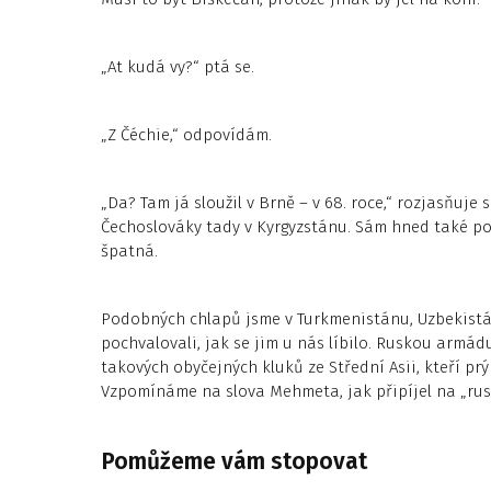
„At kudá vy?“ ptá se.
„Z Čéchie,“ odpovídám.
„Da? Tam já sloužil v Brně – v 68. roce,“ rozjasňuje 
Čechoslováky tady v Kyrgyzstánu. Sám hned také pol
špatná.
Podobných chlapů jsme v Turkmenistánu, Uzbekistán
pochvalovali, jak se jim u nás líbilo. Ruskou armá
takových obyčejných kluků ze Střední Asii, kteří prý 
Vzpomínáme na slova Mehmeta, jak připíjel na „rusk
Pomůžeme vám stopovat