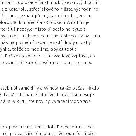
ch tradic do osady Čar-Kuduk v severovýchodním
us z Karakolu, střediskového města východního
ože jsme neznali přesný čas odjezdu. Jedeme
Toloroj, 30 km před Čar-Kudukem. Autobus je
teré už nezbylo místo, si sedlo na pytle s
y, jaké u nich ve vesnici nedostanou, v pytli na
nás na poslední sedačce sedí tlustý urostlý
okýnka, takže se modlíme, aby autobus
ě. Pořízek s kosou se nás zvědavě vyptává, co
 rozumí. Při každé nové informaci si to hned
Issyk-Köl samé díry a výmoly, takže občas někdo
nka. Mladá paní sedící vedle dveří si ulevuje
 dál si v klidu čte noviny. Zvracení v dopravě
loroj ležící v mělkém údolí. Podvečerní slunce
jeme, jak ve zvířeném prachu ženou místní přes