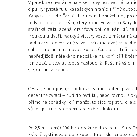
V pátek se chystáme na víkendový festival národní
cípu Kyrgyzstánu u kazašských hranic. Přímý autob
Kyrgyzstánu, do Čar-Kuduku nám bohužel ujel, prot
tedy odpoledne jiným, který končí ve vesnici Sary-
stařičká, zakulacená, oranžová obluda. Pár lidí, na k
moukou u dveří. Matky živitelky vezou z města nákup
podlaze se odevzdaně veze i svázaná ovečka. Vedle 
chlap, pro změnu s novou kosou. Část ostří trčí z 
nepředjížděl nějakého nebožáka na koni příliš těsn
jsme zač, a celý autobus naslouchá. Ruštině všichni
šuškají mezi sebou.
Cesta je po opuštění pobřežní silnice kolem jezera 
decentně zvrací – buď do pytlíku, nebo rovnou z oký
přímo na schůdky. Její manžel to sice registruje, ale
vůbec patří k typickému asijskému koloritu.
Po 2,5 h a téměř 100 km dorážíme do vesnice Sary-To
krásně vystínovalo oblé kopce. Proti slunci pozoru