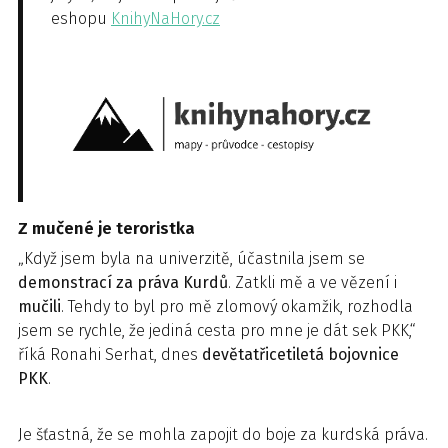
eshopu
KnihyNaHory.cz
Z mučené je teroristka
„Když jsem byla na univerzitě, účastnila jsem se
demonstrací za práva Kurdů
. Zatkli mě a ve vězení i
mučili
. Tehdy to byl pro mě zlomový okamžik, rozhodla
jsem se rychle, že jediná cesta pro mne je dát sek PKK,“
říká Ronahi Serhat, dnes
devětatřicetiletá bojovnice
PKK
.
Je šťastná, že se mohla zapojit do boje za kurdská práva.