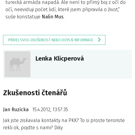
turecká armáda napadá. Ale není to přímý boj z očí do
očí, neeviduji počet lidí, které jsem připravila o život,“
suše konstatuje
Nalin Mus
.
PŘIDEJ SVOU ZKUŠENOST NEBO DOPLŇ INFORMACE
Lenka Klicperová
Zkušenosti čtenářů
Jan Ruzicka
15.4.2012, 13:57:35
Jak jste ziskavala kontakty na PKK? To si proste teroriste
rekli ok, pojdte s nami? Diky