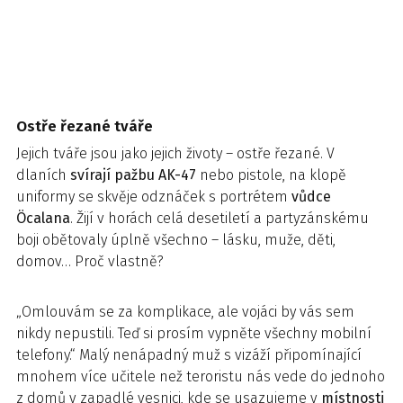
Ostře řezané tváře
Jejich tváře jsou jako jejich životy – ostře řezané. V
dlaních
svírají pažbu AK-47
nebo pistole, na klopě
uniformy se skvěje odznáček s portrétem
vůdce
Öcalana
. Žijí v horách celá desetiletí a partyzánskému
boji obětovaly úplně všechno – lásku, muže, děti,
domov… Proč vlastně?
„Omlouvám se za komplikace, ale vojáci by vás sem
nikdy nepustili. Teď si prosím vypněte všechny mobilní
telefony.“ Malý nenápadný muž s vizáží připomínající
mnohem více učitele než teroristu nás vede do jednoho
z domů v zapadlé vesnici, kde se usazujeme v
místnosti