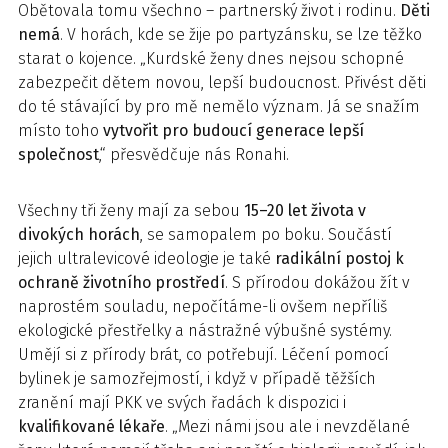
Obětovala tomu všechno – partnerský život i rodinu.
Děti
nemá
. V horách, kde se žije po partyzánsku, se lze těžko
starat o kojence. „Kurdské ženy dnes nejsou schopné
zabezpečit dětem novou, lepší budoucnost. Přivést děti
do té stávající by pro mě nemělo význam. Já se snažím
místo toho
vytvořit pro budoucí generace lepší
společnost
,“ přesvědčuje nás Ronahi.
Všechny tři ženy mají za sebou
15–20 let života v
divokých horách
, se samopalem po boku. Součástí
jejich ultralevicové ideologie je také
radikální postoj k
ochraně životního prostředí
. S přírodou dokážou žít v
naprostém souladu, nepočítáme-li ovšem nepříliš
ekologické přestřelky a nástražné výbušné systémy.
Umějí si z přírody brát, co potřebují. Léčení pomocí
bylinek je samozřejmostí, i když v případě těžších
zranění mají PKK ve svých řadách k dispozici i
kvalifikované lékaře
. „Mezi námi jsou ale i nevzdělané