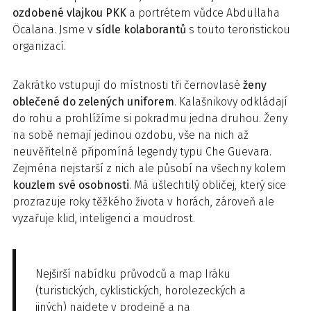
ozdobené vlajkou PKK
a portrétem vůdce Abdullaha
Öcalana. Jsme v
sídle kolaborantů
s touto teroristickou
organizací.
Zakrátko vstupují do místnosti tři černovlasé
ženy
oblečené do zelených uniforem
. Kalašnikovy odkládají
do rohu a prohlížíme si pokradmu jedna druhou. Ženy
na sobě nemají jedinou ozdobu, vše na nich až
neuvěřitelně připomíná legendy typu Che Guevara.
Zejména nejstarší z nich ale působí na všechny kolem
kouzlem své osobnosti
. Má ušlechtilý obličej, který sice
prozrazuje roky těžkého života v horách, zároveň ale
vyzařuje klid, inteligenci a moudrost.
Nejširší nabídku průvodců a map Iráku
(turistických, cyklistických, horolezeckých a
jiných) najdete v prodejně a na