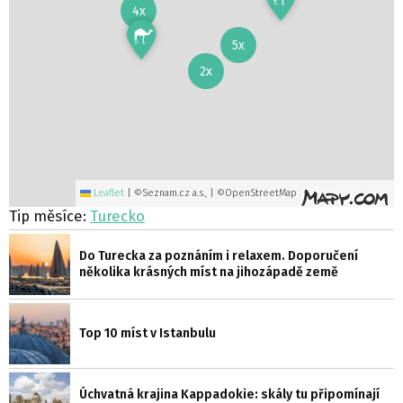
4x
5x
2x
Leaflet
|
©Seznam.cz a.s., | ©OpenStreetMap
Tip měsíce:
Turecko
Do Turecka za poznáním i relaxem. Doporučení
několika krásných míst na jihozápadě země
Top 10 míst v Istanbulu
Úchvatná krajina Kappadokie: skály tu připomínají