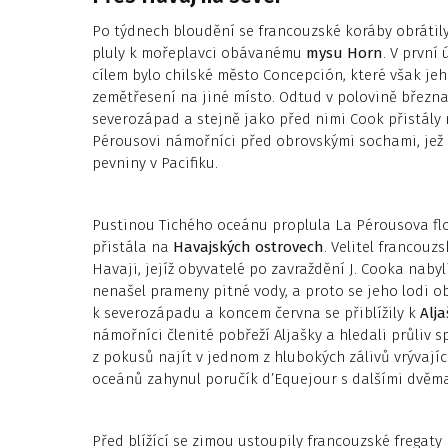
Po týdnech bloudění se francouzské koráby obrátil
pluly k mořeplavci obávanému
mysu Horn
. V první
cílem bylo chilské město Concepción, které však je
zemětřesení na jiné místo. Odtud v polovině března
severozápad a stejně jako před nimi Cook přistály 
Pérousovi námořníci před obrovskými sochami, je
pevniny v Pacifiku.
Pustinou Tichého oceánu proplula La Pérousova fl
přistála na
Havajských ostrovech
. Velitel francou
Havaji, jejíž obyvatelé po zavraždění J. Cooka naby
nenašel prameny pitné vody, a proto se jeho lodi ob
k severozápadu a koncem června se přiblížily k
Alja
námořníci členité pobřeží Aljašky a hledali průliv s
z pokusů najít v jednom z hlubokých zálivů vrývají
oceánů zahynul poručík d’Equejour s dalšími dvěma 
Před blížící se zimou ustoupily francouzské fregaty