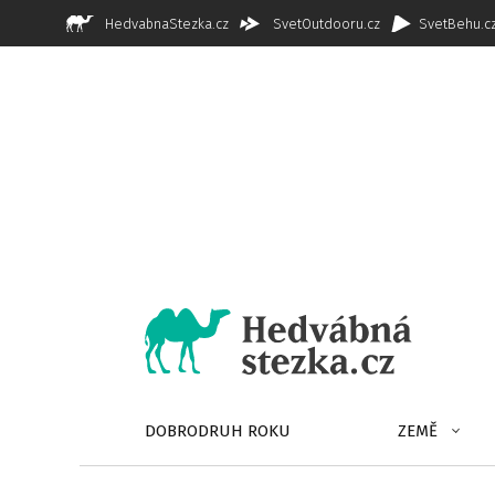
HedvabnaStezka.cz
SvetOutdooru.cz
SvetBehu.c
DOBRODRUH ROKU
ZEMĚ