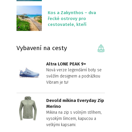
překvapivě malém
území
Kos a Zakynthos – dva
řecké ostrovy pro
cestovatele, kteří
chtějí něco jiného než
Krétu
Vybavení na cesty
Altra LONE PEAK 9+
Nová verze legendární boty se
svěžím designem a podrážkou
Vibram je tu!
Devold mikina Everyday Zip
Merino
Mikina na zip s volným střihem,
vysokým límcem, kapucou a
velkými kapsami.