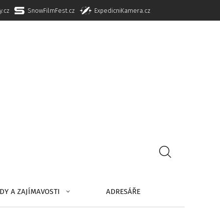
y.cz
SnowFilmFest.cz
ExpedicniKamera.cz
DY A ZAJÍMAVOSTI
ADRESÁŘE