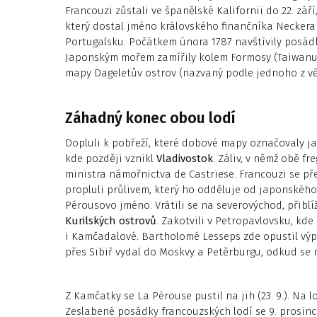
Francouzi zůstali ve španělské Kalifornii do 22. září
který dostal jméno královského finančníka Neckera 
Portugalsku. Počátkem února 1787 navštívily posá
Japonským mořem zamířily kolem Formosy (Taiwanu) 
mapy Dageletův ostrov (nazvaný podle jednoho z vě
Záhadný konec obou lodí
Dopluli k pobřeží, které dobové mapy označovaly j
kde později vznikl
Vladivostok
. Záliv, v němž obě fr
ministra námořnictva de Castriese. Francouzi se př
propluli průlivem, který ho odděluje od japonskéh
Pérousovo jméno. Vrátili se na severovýchod, přiblíž
Kurilských ostrovů
. Zakotvili v Petropavlovsku, kde 
i Kamčadalové. Bartholomé Lesseps zde opustil výpr
přes Sibiř vydal do Moskvy a Petěrburgu, odkud se m
Z Kamčatky se La Pérouse pustil na jih (23. 9.). Na l
Zeslabené posádky francouzských lodí se 9. prosinc