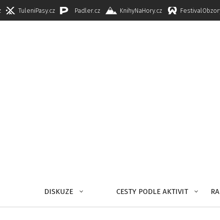
z
TuleniPasy.cz
Padler.cz
KnihyNaHory.cz
FestivalObzor
DISKUZE
CESTY PODLE AKTIVIT
RA