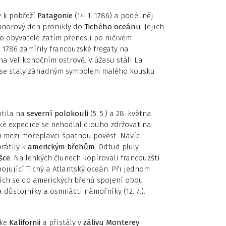
y k pobřeží
Patagonie
(14. 1. 1786) a podél něj
 únorový den pronikly do
Tichého oceánu
. Jejich
ho obyvatelé zatím přenesli po ničivém
 1786 zamířily francouzské fregaty na
na Velikonočním ostrově. V úžasu stáli La
ž se staly záhadným symbolem malého kousku
otila na
severní polokouli
(5. 5.) a 28. května
zské expedice se nehodlal dlouho zdržovat na
li mezi mořeplavci špatnou pověst. Navíc
rátily k
americkým břehům
. Odtud pluly
šce
. Na lehkých člunech kopírovali francouzští
pojující Tichý a Atlantský oceán. Při jednom
cích se do amerických břehů spojení obou
důstojníky a osmnácti námořníky (12. 7.).
 ke
Kalifornii
a přistály v
zálivu Monterey
.