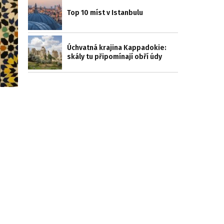
Top 10 míst v Istanbulu
Úchvatná krajina Kappadokie:
skály tu připomínají obří údy