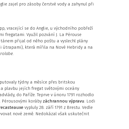
lie zajel pro zásoby čerstvé vody a zahynul při
pp, vracející se do Anglie, u východního pobřeží
mi fregatami. Využil pozvání J. La Pérouse
itánem přijal od něho poštu a vyslechl plány
i útrapami), která mířila na Nové Hebridy a na
trolabe
.
utovaly týdny a měsíce přes britskou
 a plavbu jejích fregat světovými oceány
vlády, do Paříže. Teprve v únoru 1791 rozhodlo
La Pérousovými koráby
záchrannou výpravu
. Lodi
recasteauxe
vypluly 28. září 1791 z Brestu. Vedle
jevovat nové země. Nedokázal však uskutečnit