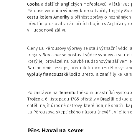
Cooka
a dalších anglických mořeplavců. V létě 1785
Pérouse vedením výpravy, kterou tvořily fregaty
Bou
cestu kolem Ameriky
a přinést zprávy o neznámých 
předtím proslavil v námořních bojích s Angličany ro
v Hudsonově zálivu.
Členy La Pérousovy výpravy se stali význační vědci
fregaty
Boussole
se postavil vůdce výpravy a velite
který jej provázel na plavbě Hudsonovým zálivem. N
Bartholomé Lesseps, úředník francouzského vyslane
vypluly francouzské lodi
z Brestu a zamířily ke Ka
Po zastávce na
Tenerifu
(několik účastníků vystoupi
Trojice
a 6. listopadu 1785 přistály v
Brazílii
, odkud p
chtěli najít úrodné ostrovy, které údajně spatřil k
La Pérousova skeptického názoru (nevěřil v jejich e
Přes Havaj na sever