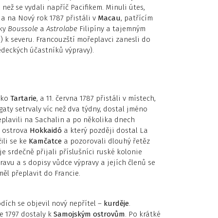
, než se vydali napříč Pacifikem. Minuli útes,
a na Nový rok 1787 přistáli v
Macau
, patřícím
dky
Boussole
a
Astrolabe
Filipíny a tajemným
k severu. Francouzští mořeplavci zanesli do
deckých účastníků výpravy).
ako
Tartarie
, a 11. června 1787 přistáli v místech,
egaty setrvaly víc než dva týdny, dostal jméno
eplavili na Sachalin a po několika dnech
o ostrova
Hokkaidó
a který později dostal La
ili se ke
Kamčatce
a pozorovali dlouhý řetěz
je srdečně přijali příslušníci ruské kolonie
avu a s dopisy vůdce výpravy a jejích členů se
ěl přeplavit do Francie.
odích se objevil nový nepřítel –
kurděje
.
e 1797 dostaly k
Samojským ostrovům
. Po krátké