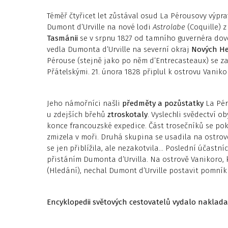
Téměř čtyřicet let zůstával osud La Pérousovy výpr
Dumont d’Urville na nové lodi
Astrolabe
(Coquille) 
Tasmánii
se v srpnu 1827 od tamního guvernéra dověd
vedla Dumonta d’Urville na severní okraj
Nových He
Pérouse (stejně jako po něm d’Entrecasteaux) se za
Přátelskými. 21. února 1828 připlul k ostrovu Vaniko
Jeho námořníci našli
předměty a pozůstatky
La Pér
u zdejších břehů
ztroskotaly
. Vyslechli svědectví 
konce francouzské expedice. Část trosečníků se pok
zmizela v moři. Druhá skupina se usadila na ostro
se jen přiblížila, ale nezakotvila… Poslední účastní
přistáním Dumonta d’Urvilla. Na ostrově Vanikoro,
(Hledání), nechal Dumont d’Urville postavit pomník (1
Encyklopedii světových cestovatelů vydalo naklada