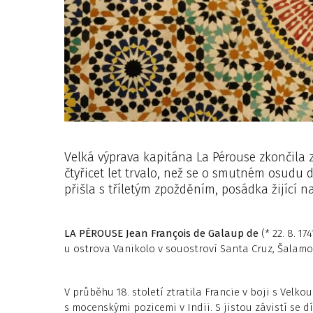
Velká výprava kapitána La Pérouse zkončila 
čtyřicet let trvalo, než se o smutném osudu 
přišla s tříletým zpožděním, posádka žijící na
LA PÉROUSE Jean François de Galaup de
(* 22. 8. 17
u ostrova Vanikolo v souostroví Santa Cruz, Šalam
V průběhu 18. století ztratila Francie v boji s Velko
s mocenskými pozicemi v Indii. S jistou závistí se d