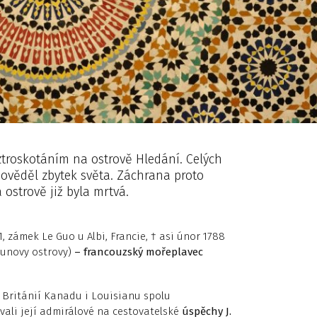
ztroskotáním na ostrově Hledání. Celých
dověděl zbytek světa. Záchrana proto
 ostrově již byla mrtvá.
41, zámek Le Guo u Albi, Francie, † asi únor 1788
ounovy ostrovy)
– francouzský mořeplavec
u Británií Kanadu i Louisia­nu spolu
ívali její admirálové na cestovatelské
úspěchy J.