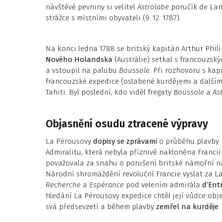
návštěvě pevniny si velitel
Astrolabe
poručík de Lang
strážce s místními obyvateli (9. 12. 1787).
Na konci ledna 1788 se britský kapitán Arthur Phili
Nového Holandska
(Austrálie) setkal s francouzský
a vstoupil na palubu
Boussole
. Při rozhovoru s kap
francouzské expedice (oslabené kurdějemi a dalším
Tahiti. Byl poslední, kdo viděl fregaty
Boussole
a
As
Objasnění osudu ztracené výpravy
La Pérousovy
dopisy se zprávami
o průběhu plavby p
Admiralitu, která nebyla příznivě nakloněna Francii
považovala za snahu o porušení britské námořní nad
Národní shromáždění revoluční Francie vyslat za 
Recherche
a
Espérance
pod velením admirála
d’Ent
hledání La Pérousovy expedice chtěl její vůdce ob
svá předsevzetí a během plavby
zemřel na kurděje
.