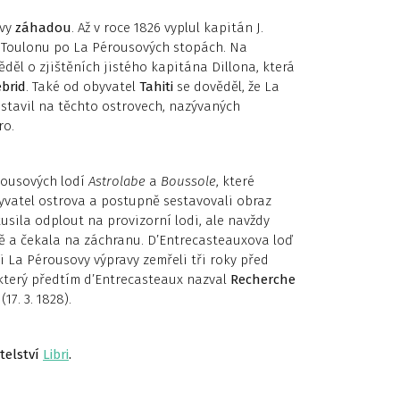
avy
záhadou
. Až v roce 1826 vyplul kapitán J.
z Toulonu po La Pérousových stopách. Na
ěl o zjištěních jistého kapitána Dillona, která
brid
. Také od obyvatel
Tahiti
se dověděl, že La
stavil na těchto ostrovech, nazývaných
ro.
ousových lodí
Astrolabe
a
Boussole
, které
obyvatel ostrova a postupně sestavovali obraz
usila odplout na provizorní lodi, ale navždy
vě a čekala na záchranu. D’Entrecasteauxova loď
ci La Pérousovy výpravy zemřeli tři roky před
 který předtím d’Entrecasteaux nazval
Recherche
7. 3. 1828).
telství
Libri
.