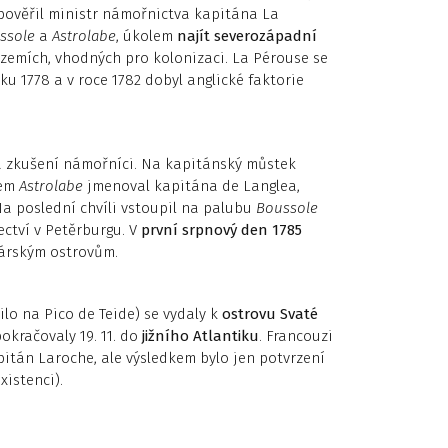
 pověřil ministr námořnictva kapitána La
ssole
a
Astrolabe
, úkolem
najít severozápadní
zemích, vhodných pro kolonizaci. La Pérouse se
ku 1778 a v roce 1782 dobyl anglické faktorie
 a zkušení námořníci. Na kapitánský můstek
lem
Astrolabe
jmenoval kapitána de Langlea,
a poslední chvíli vstoupil na palubu
Boussole
ctví v Petěrburgu. V
první srpnový den 1785
nárským ostrovům.
lo na Pico de Teide) se vydaly k
ostrovu Svaté
okračovaly 19. 11. do
jižního Atlantiku
. Francouzi
apitán Laroche, ale výsledkem bylo jen potvrzení
xistenci).