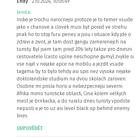
Endy
2.10.2024, 10:05:49
Jenda:
Indie je trochu narocnejsi protoze je to temer vsude
jako v chanove a clovek musi byt porad ve strehu
jinak ho to stoji furu penez a jsou i situace kdy jde o
zdravi a zivot, je tam dost gangu zamerenejch na
turisty. Byl jsem tam pred 20ti lety takze pro dnesni
cestovatele (casto uplne neschopne gumy) zvykle si
vse najit v nejake apce na mobilu a jezdit vsude
tagama by to bylo tehdy asi spis nez vysoka nejake
doktorandske studium na dvou skolach zaroven.
Osobne mi prisla horsi a nebezpecnejsi severni
Afrika mimo turisticke oblasti, Cina kolem velkych
mest je brnkacka, a do ruralu dnes turisty vpodste
nepusti a je to uz asi level black op behind enemy
lines
ODPOVĚDĚT