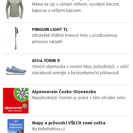
Mikina na zip s volným střihem, vysokým límcem,
kapucou a velkými kapsami.
PINGUIN LIGHT TL
Ultralehké třídílné trekové hole s prodlouženou
pěnovou rukojetí.
Altra TORIN 9
Silniční objemovka v novém hávu, pohodlnější, s větší
návratností energie a bezkonkurenční přilnavostí.
Alpenverein Česko-Slovensko
Nejvýhodnější členství je právě v této oficiální sekci
Mapy a průvodci VŠECH zemí světa
Na KnihyNaHory.cz