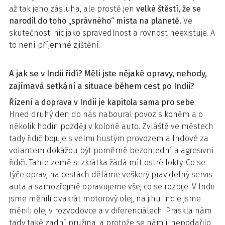
až tak jeho zásluha, ale prostě jen
velké štěstí, že se
narodil do toho „správného“ místa na planetě.
Ve
skutečnosti nic jako spravedlnost a rovnost neexistuje. A
to není příjemné zjištění.
A jak se v Indii řídí? Měli jste nějaké opravy, nehody,
zajímavá setkání a situace během cest po Indii?
Řízení a doprava v Indii je kapitola sama pro sebe
.
Hned druhý den do nás naboural povoz s koněm a o
několik hodin později v koloně auto. Zvláště ve městech
tady řidič bojuje s velmi hustým provozem a Indové za
volantem dokážou být poměrně bezohlední a agresivní
řidiči. Tahle země si zkrátka žádá mít ostré lokty. Co se
týče oprav, na cestách děláme veškerý pravidelný servis
auta a samozřejmě opravujeme vše, co se rozbije. V Indii
jsme měnili dvakrát motorový olej, na jihu Indie jsme
měnili olej v rozvodovce a v diferenciálech. Praskla nám
tady také zadní pružina, a protože se nám ji nepodařilo