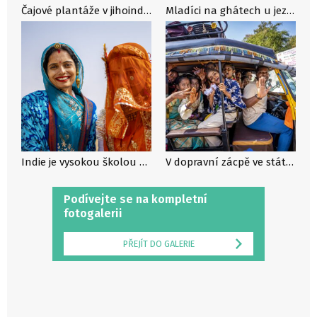
Čajové plantáže v jihoindickém státě Kérala
Mladíci na ghátech u jezera Puškar v Rádžásthánu
Indie je vysokou školou cestování, říká Jolana Sedláčková
V dopravní zácpě ve státě Karnátaka na jihozápadě indie
Podívejte se na kompletní
fotogalerii
PŘEJÍT DO GALERIE