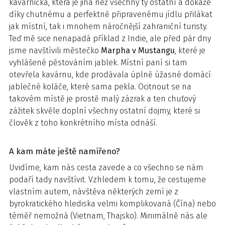
kavárnička, která je jiná než všechny ty ostatní a dokáže
díky chutnému a perfektně připravenému jídlu přilákat
jak místní, tak i mnohem náročnější zahraniční turisty.
Teď mě sice nenapadá příklad z Indie, ale před pár dny
jsme navštívili městečko
Marpha v Mustangu
, které je
vyhlášené pěstováním jablek. Místní paní si tam
otevřela kavárnu, kde prodávala úplně úžasné domácí
jablečné koláče, které sama pekla. Ocitnout se na
takovém místě je prostě malý zázrak a ten chuťový
zážitek skvěle doplní všechny ostatní dojmy, které si
člověk z toho konkrétního místa odnáší.
A kam máte ještě namířeno?
Uvidíme, kam nás cesta zavede a co všechno se nám
podaří tady navštívit. Vzhledem k tomu, že cestujeme
vlastním autem, návštěva některých zemí je z
byrokratického hlediska velmi komplikovaná (Čína) nebo
téměř nemožná (Vietnam, Thajsko). Minimálně nás ale