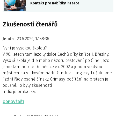
Kontakt pro nabídky inzerce
Zkušenosti čtenářů
Jenda
23.6.2024, 17:58:36
Nyní je vysokou školou?
V 90. letech tam jezdily tisíce Čechů díky knížce I. Březiny.
Vysoká škola je dle mého názoru cestování po Číně. Jezdili
jsme tam necelé tři měsíce v r. 2002 a jenom ve dvou
městech na vlakovém nádraží mluvili anglicky. Luštili jsme
jízdní řády psané čínsky. Grimasy, počítání na prstech je
odlišné. To byly zkušenosti !!
Indie je brnkačka.
ODPOVĚDĚT