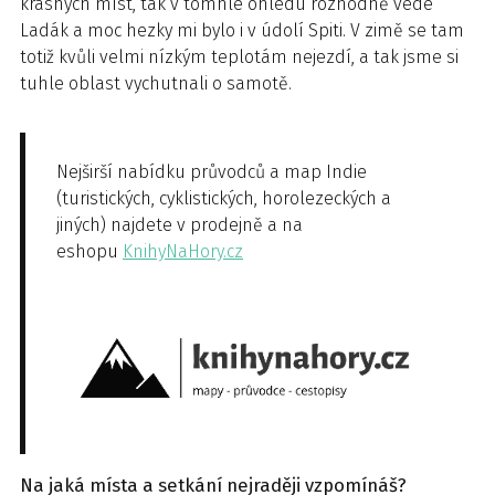
krásných míst, tak v tomhle ohledu rozhodně vede
Ladák a moc hezky mi bylo i v údolí Spiti. V zimě se tam
totiž kvůli velmi nízkým teplotám nejezdí, a tak jsme si
tuhle oblast vychutnali o samotě.
Nejširší nabídku průvodců a map Indie
(turistických, cyklistických, horolezeckých a
jiných) najdete v prodejně a na
eshopu
KnihyNaHory.cz
Na jaká místa a setkání nejraději vzpomínáš?