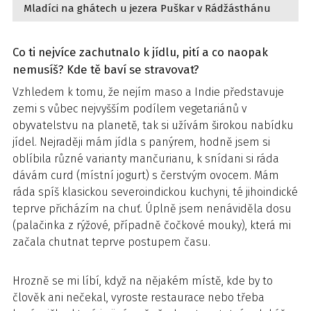
Mladíci na ghátech u jezera Puškar v Rádžásthánu
Co ti nejvíce zachutnalo k jídlu, pití a co naopak
nemusíš? Kde tě baví se stravovat?
Vzhledem k tomu, že nejím maso a Indie představuje
zemi s vůbec nejvyšším podílem vegetariánů v
obyvatelstvu na planetě, tak si užívám širokou nabídku
jídel. Nejraději mám jídla s panýrem, hodně jsem si
oblíbila různé varianty mančurianu, k snídani si ráda
dávám curd (místní jogurt) s čerstvým ovocem. Mám
ráda spíš klasickou severoindickou kuchyni, té jihoindické
teprve přicházím na chuť. Úplně jsem nenáviděla dosu
(palačinka z rýžové, případně čočkové mouky), která mi
začala chutnat teprve postupem času.
Hrozně se mi líbí, když na nějakém místě, kde by to
člověk ani nečekal, vyroste restaurace nebo třeba