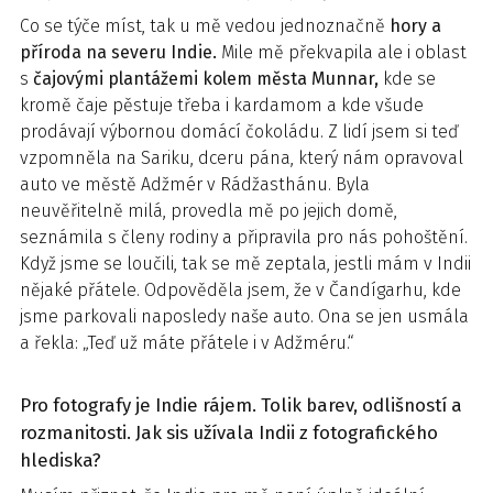
Co se týče míst, tak u mě vedou jednoznačně
hory a
příroda na severu Indie.
Mile mě překvapila ale i oblast
s
čajovými plantážemi kolem města Munnar,
kde se
kromě čaje pěstuje třeba i kardamom a kde všude
prodávají výbornou domácí čokoládu. Z lidí jsem si teď
vzpomněla na Sariku, dceru pána, který nám opravoval
auto ve městě Adžmér v Rádžasthánu. Byla
neuvěřitelně milá, provedla mě po jejich domě,
seznámila s členy rodiny a připravila pro nás pohoštění.
Když jsme se loučili, tak se mě zeptala, jestli mám v Indii
nějaké přátele. Odpověděla jsem, že v Čandígarhu, kde
jsme parkovali naposledy naše auto. Ona se jen usmála
a řekla: „Teď už máte přátele i v Adžméru.“
Pro fotografy je Indie rájem. Tolik barev, odlišností a
rozmanitosti. Jak sis užívala Indii z fotografického
hlediska?