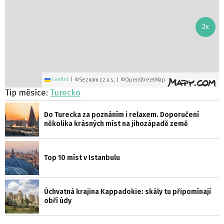
2x
Leaflet
|
©Seznam.cz a.s., | ©OpenStreetMap
Tip měsíce:
Turecko
Do Turecka za poznáním i relaxem. Doporučení
několika krásných míst na jihozápadě země
Top 10 míst v Istanbulu
Úchvatná krajina Kappadokie: skály tu připomínají
obří údy