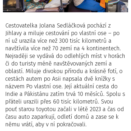
Cestovatelka Jolana Sedláčková pochází z
Jihlavy a miluje cestování po vlastní ose – po
ní už urazila více než 300 tisíc kilometrů a
navštívila více než 70 zemí na 4 kontinentech.
Nejraději se vydává do odlehlých míst v horách
či do turisty méně navštěvovaných zemí a
oblastí. Miluje divokou přírodu a krásně fotí, o
cestách autem po Asii napsala dvě knížky s
názvem Po vlastní ose. Její aktuální cesta do
Indie a Pákistánu zatím trvá 10 měsíců. Spolu s
přáteli urazili přes 60 tisíc kilometrů. Svou
pouť starou toyotou začali v létě 2023 a čas od
času auto zaparkují, odletí domů a zase se k
němu vrátí, aby v ní pokračovali.