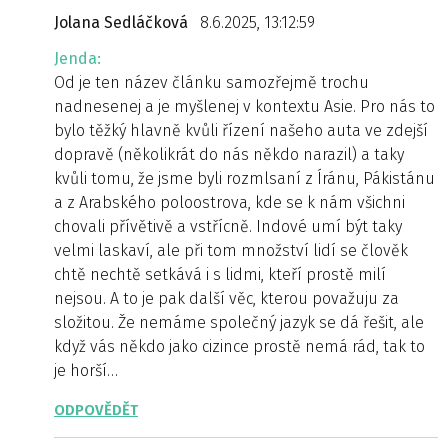
Jolana Sedláčková
8.6.2025, 13:12:59
Jenda:
Od je ten název článku samozřejmě trochu
nadnesenej a je myšlenej v kontextu Asie. Pro nás to
bylo těžký hlavně kvůli řízení našeho auta ve zdejší
dopravě (několikrát do nás někdo narazil) a taky
kvůli tomu, že jsme byli rozmlsaní z Íránu, Pákistánu
a z Arabského poloostrova, kde se k nám všichni
chovali přívětivě a vstřícně. Indové umí být taky
velmi laskaví, ale při tom množství lidí se člověk
chtě nechtě setkává i s lidmi, kteří prostě milí
nejsou. A to je pak další věc, kterou považuju za
složitou. Že nemáme společný jazyk se dá řešit, ale
když vás někdo jako cizince prostě nemá rád, tak to
je horší…
ODPOVĚDĚT