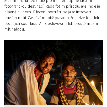
Musím přiznat, že Indie pro mě není úplně ideální
fotografickou destinací. Ráda fotím přírodu, ale Indie je
hlavně o lidech. K focení portrétu se jako introvert
musím nutit. Zastávám totiž pravidlo, že nelze fotit lidi
bez jejich souhlasu. A na oslovování lidí prostě musím
mít náladu.