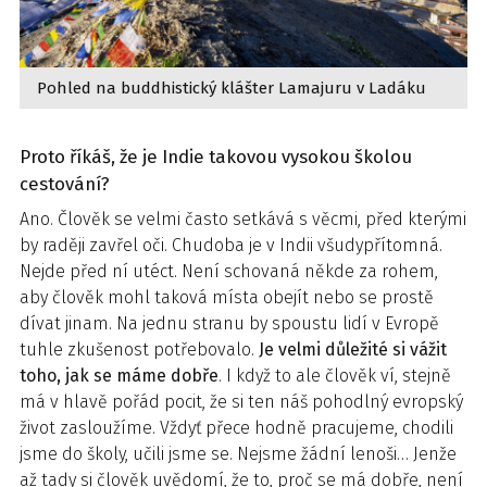
Pohled na buddhistický klášter Lamajuru v Ladáku
Proto říkáš, že je Indie takovou vysokou školou
cestování?
Ano. Člověk se velmi často setkává s věcmi, před kterými
by raději zavřel oči. Chudoba je v Indii všudypřítomná.
Nejde před ní utéct. Není schovaná někde za rohem,
aby člověk mohl taková místa obejít nebo se prostě
dívat jinam. Na jednu stranu by spoustu lidí v Evropě
tuhle zkušenost potřebovalo.
Je velmi důležité si vážit
toho, jak se máme dobře
. I když to ale člověk ví, stejně
má v hlavě pořád pocit, že si ten náš pohodlný evropský
život zasloužíme. Vždyť přece hodně pracujeme, chodili
jsme do školy, učili jsme se. Nejsme žádní lenoši… Jenže
až tady si člověk uvědomí, že to, proč se má dobře, není