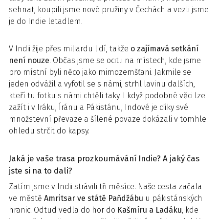
sehnat, koupili jsme nové pružiny v Čechách a vezli jsme
je do Indie letadlem.
V Indii žije přes miliardu lidí, takže
o zajímavá setkání
není nouze
. Občas jsme se ocitli na místech, kde jsme
pro místní byli něco jako mimozemšťani. Jakmile se
jeden odvážil a vyfotil se s námi, strhl lavinu dalších,
kteří tu fotku s námi chtěli taky. I když podobné věci lze
zažít i v Iráku, Íránu a Pákistánu, Indové je díky své
množstevní převaze a šílené povaze dokázali v tomhle
ohledu strčit do kapsy.
Jaká je vaše trasa prozkoumávání Indie? A jaký čas
jste si na to dali?
Zatím jsme v Indii strávili tři měsíce. Naše cesta začala
ve městě
Amritsar ve státě Paňdžábu
u pákistánských
hranic. Odtud vedla do hor do
Kašmíru a Ladáku
, kde