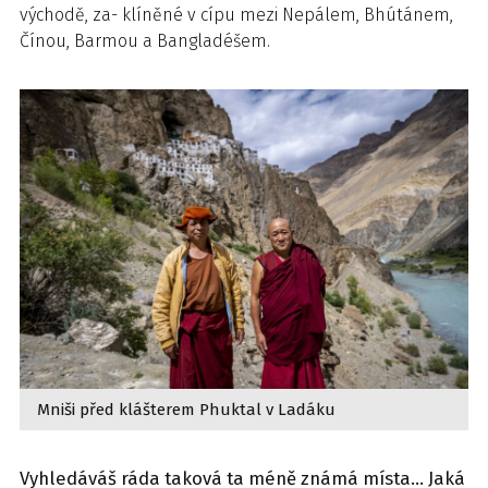
východě, za- klíněné v cípu mezi Nepálem, Bhútánem,
Čínou, Barmou a Bangladéšem.
Mniši před klášterem Phuktal v Ladáku
Vyhledáváš ráda taková ta méně známá místa… Jaká