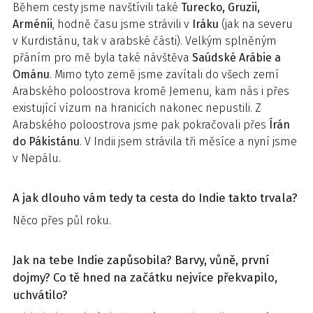
Během cesty jsme navštívili také
Turecko, Gruzii,
Arménii
, hodně času jsme strávili v
Iráku
(jak na severu
v Kurdistánu, tak v arabské části). Velkým splněným
přáním pro mě byla také návštěva
Saúdské Arábie a
Ománu
. Mimo tyto země jsme zavítali do všech zemí
Arabského poloostrova kromě Jemenu, kam nás i přes
existující vízum na hranicích nakonec nepustili. Z
Arabského poloostrova jsme pak pokračovali přes
Írán
do Pákistánu
. V Indii jsem strávila tři měsíce a nyní jsme
v Nepálu.
A jak dlouho vám tedy ta cesta do Indie takto trvala?
Něco přes půl roku.
Jak na tebe Indie zapůsobila? Barvy, vůně, první
dojmy? Co tě hned na začátku nejvíce překvapilo,
uchvátilo?