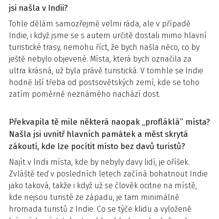
jsi našla v Indii?
Tohle dělám samozřejmě velmi ráda, ale v případě
Indie, i když jsme se s autem určitě dostali mimo hlavní
turistické trasy, nemohu říct, že bych našla něco, co by
ještě nebylo objevené. Místa, která bych označila za
ultra krásná, už byla právě turistická. V tomhle se Indie
hodně liší třeba od postsovětských zemí, kde se toho
zatím poměrně neznámého nachází dost.
Překvapila tě mile některá naopak „profláklá“ místa?
Našla jsi uvnitř hlavních památek a měst skrytá
zákoutí, kde lze pocítit místo bez davů turistů?
Najít v Indii místa, kde by nebyly davy lidí, je oříšek.
Zvláště teď v posledních letech začíná bohatnout Indie
jako taková, takže i když už se člověk ocitne na místě,
kde nejsou turisté ze západu, je tam minimálně
hromada turistů z Indie. Co se týče klidu a vyloženě