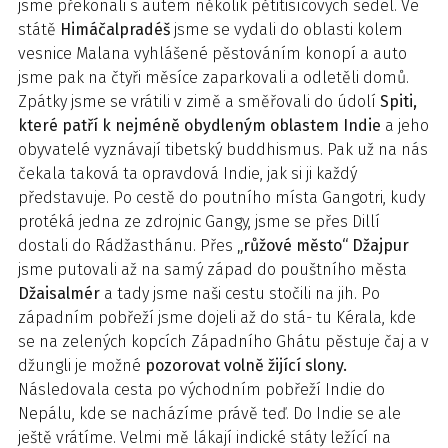
jsme překonali s autem několik pětitisícových sedel. Ve
státě
Himáčalpradéš
jsme se vydali do oblasti kolem
vesnice Malana vyhlášené pěstováním konopí a auto
jsme pak na čtyři měsíce zaparkovali a odletěli domů.
Zpátky jsme se vrátili v zimě a směřovali do údolí
Spiti,
které patří k nejméně obydleným oblastem Indie
a jeho
obyvatelé vyznávají tibetský buddhismus. Pak už na nás
čekala taková ta opravdová Indie, jak si ji každý
představuje. Po cestě do poutního místa Gangotri, kudy
protéká jedna ze zdrojnic Gangy, jsme se přes Dillí
dostali do Rádžasthánu. Přes
„růžové město“ Džajpur
jsme putovali až na samý západ do pouštního města
Džaisalmér
a tady jsme naši cestu stočili na jih. Po
západním pobřeží jsme dojeli až do stá- tu Kérala, kde
se na zelených kopcích Západního Ghátu pěstuje čaj a v
džungli je možné
pozorovat volně žijící slony.
Následovala cesta po východním pobřeží Indie do
Nepálu, kde se nacházíme právě teď. Do Indie se ale
ještě vrátíme. Velmi mě lákají indické státy ležící na