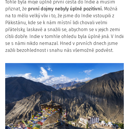
Tohle byla moje úplně první cesta do Indie a musím
přiznat, že
první dojmy nebyly úplně pozitivní.
Možná
na to mělo velký vliv i to, že jsme do Indie vstoupili z
Pákistánu, kde se k nám místní lidi chovali velmi
přátelsky, laskavě a snažili se, abychom se v jejich zemi
cítili dobře. Indie v tomhle ohledu byla úplně jiná. V Indii
se s námi nikdo nemazal. Hned v prvních dnech jsme
zažili bezohlednost i snahu nás všemožně podvést.