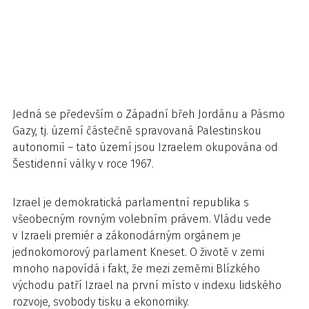
Jedná se především o Západní břeh Jordánu a Pásmo
Gazy, tj. území částečně spravovaná Palestinskou
autonomií – tato území jsou Izraelem okupována od
Šestidenní války v roce 1967.
Izrael je demokratická parlamentní republika s
všeobecným rovným volebním právem. Vládu vede
v Izraeli premiér a zákonodárným orgánem je
jednokomorový parlament Kneset. O životě v zemi
mnoho napovídá i fakt, že mezi zeměmi Blízkého
východu patří Izrael na první místo v indexu lidského
rozvoje, svobody tisku a ekonomiky.