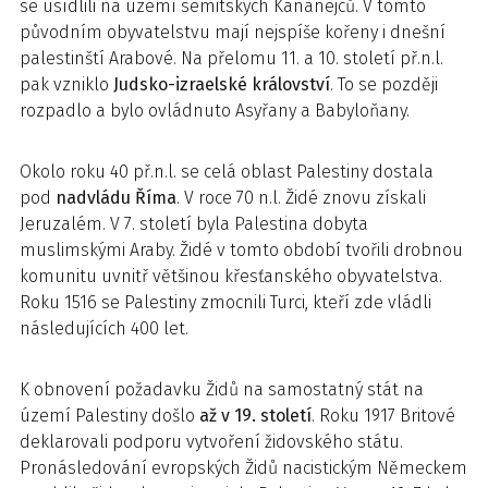
se usídlili na území semitských Kananejců. V tomto
původním obyvatelstvu mají nejspíše kořeny i dnešní
palestinští Arabové. Na přelomu 11. a 10. století př.n.l.
pak vzniklo
Judsko-izraelské království
. To se později
rozpadlo a bylo ovládnuto Asyřany a Babyloňany.
Okolo roku 40 př.n.l. se celá oblast Palestiny dostala
pod
nadvládu Říma
. V roce 70 n.l. Židé znovu získali
Jeruzalém. V 7. století byla Palestina dobyta
muslimskými Araby. Židé v tomto období tvořili drobnou
komunitu uvnitř většinou křesťanského obyvatelstva.
Roku 1516 se Palestiny zmocnili Turci, kteří zde vládli
následujících 400 let.
K obnovení požadavku Židů na samostatný stát na
území Palestiny došlo
až v 19. století
. Roku 1917 Britové
deklarovali podporu vytvoření židovského státu.
Pronásledování evropských Židů nacistickým Německem