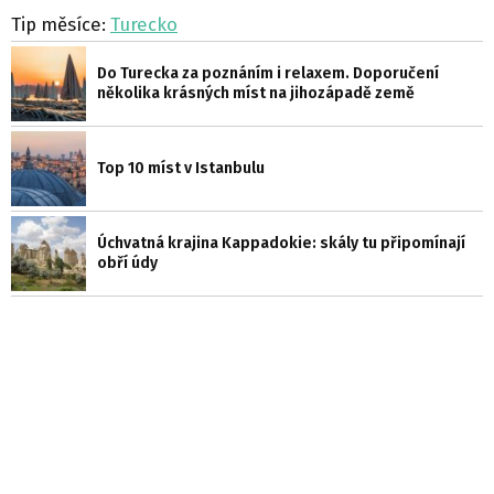
Tip měsíce:
Turecko
Do Turecka za poznáním i relaxem. Doporučení
několika krásných míst na jihozápadě země
Top 10 míst v Istanbulu
Úchvatná krajina Kappadokie: skály tu připomínají
obří údy