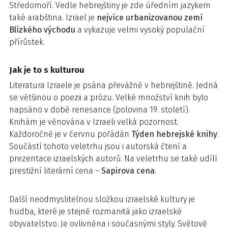
Středomoří. Vedle hebrejštiny je zde úředním jazykem
také arabština. Izrael je
nejvíce urbanizovanou zemí
Blízkého východu
a vykazuje velmi vysoký populační
přírůstek.
Jak je to s kulturou
Literatura Izraele je psána převážně v hebrejštině. Jedná
se většinou o poezii a prózu. Velké množství knih bylo
napsáno v době renesance (polovina 19. století).
Knihám je věnována v Izraeli velká pozornost.
Každoročně je v červnu pořádán
Týden hebrejské knihy
.
Součástí tohoto veletrhu jsou i autorská čtení a
prezentace izraelských autorů. Na veletrhu se také udílí
prestižní literární cena –
Sapirova cena
.
Další neodmyslitelnou složkou izraelské kultury je
hudba, které je stejně rozmanitá jako izraelské
obyvatelstvo. Je ovlivněna i současnými styly. Světově