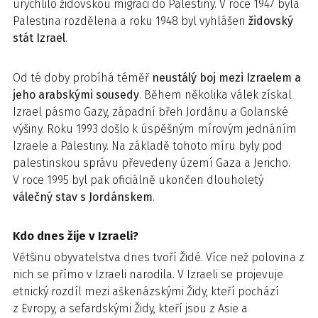
urychlilo židovskou migraci do Palestiny. V roce 1947 byla
Palestina rozdělena a roku 1948 byl vyhlášen
židovský
stát Izrael
.
Od té doby probíhá téměř
neustálý boj mezi Izraelem a
jeho arabskými sousedy
. Během několika válek získal
Izrael pásmo Gazy, západní břeh Jordánu a Golanské
výšiny. Roku 1993 došlo k úspěšným mírovým jednáním
Izraele a Palestiny. Na základě tohoto míru byly pod
palestinskou správu převedeny území Gaza a Jericho.
V roce 1995 byl pak oficiálně ukončen dlouholetý
válečný stav s Jordánskem
.
Kdo dnes žije v Izraeli?
Většinu obyvatelstva dnes tvoří Židé. Více než polovina z
nich se přímo v Izraeli narodila. V Izraeli se projevuje
etnický rozdíl mezi aškenázskými Židy, kteří pochází
z Evropy, a sefardskými Židy, kteří jsou z Asie a