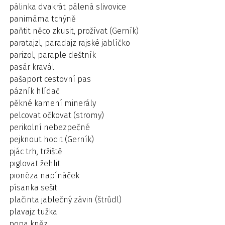
pálinka dvakrát pálená slivovice
panimáma tchýně
paňtit něco zkusit, prožívat (Gerník)
paratajzl, paradajz rajské jablíčko
parizol, paraple deštník
pasár kravál
pašaport cestovní pas
pázník hlídač
pěkné kamení minerály
pelcovat očkovat (stromy)
perikolní nebezpečné
pejknout hodit (Gerník)
pjác trh, tržiště
piglovat žehlit
pionéza napínáček
písanka sešit
plačinta jablečný závin (štrůdl)
plavajz tužka
popa kněz