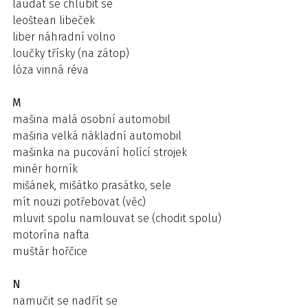
laudat se chlubit se
leoštean libeček
liber náhradní volno
loučky třísky (na zátop)
lóza vinná réva
M
mašina malá osobní automobil
mašina velká nákladní automobil
mašinka na pucování holící strojek
minér horník
mišánek, mišátko prasátko, sele
mít nouzi potřebovat (věc)
mluvit spolu namlouvat se (chodit spolu)
motorína nafta
muštár hořčice
N
namučit se nadřít se