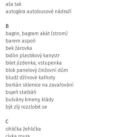
aša tak
autogára autobusové nádraží
B
bagrin, bagram akát (strom)
barem aspoň
bek žárovka
bidón plastikový kanystr
bilet jízdenka, vstupenka
blok panelový činžovní dům
bludž džínové kalhoty
borkán sklenice na zavařování
bujeři statkáři
bulvány kmeny, klády
být zlý rozzlobit se
C
cihlička žehlička
cívka roura