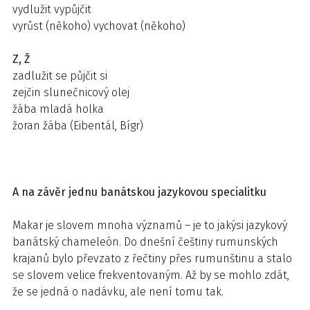
vydlužit vypůjčit
vyrůst (někoho) vychovat (někoho)
Z, Ž
zadlužit se půjčit si
zejčin slunečnicový olej
žába mladá holka
žoran žába (Eibentál, Bígr)
A na závěr jednu banátskou jazykovou specialitku
Makar je slovem mnoha významů – je to jakýsi jazykový
banátský chameleón. Do dnešní češtiny rumunských
krajanů bylo převzato z řečtiny přes rumunštinu a stalo
se slovem velice frekventovaným. Až by se mohlo zdát,
že se jedná o nadávku, ale není tomu tak.