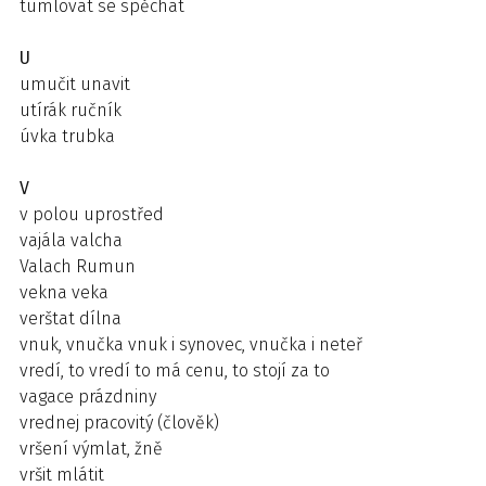
tumlovat se spěchat
U
umučit unavit
utírák ručník
úvka trubka
V
v polou uprostřed
vajála valcha
Valach Rumun
vekna veka
verštat dílna
vnuk, vnučka vnuk i synovec, vnučka i neteř
vredí, to vredí to má cenu, to stojí za to
vagace prázdniny
vrednej pracovitý (člověk)
vršení výmlat, žně
vršit mlátit