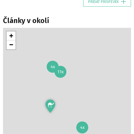
PŘIDAT PŘÍSPĚVEK
Články v okolí
+
−
4x
11x
4x