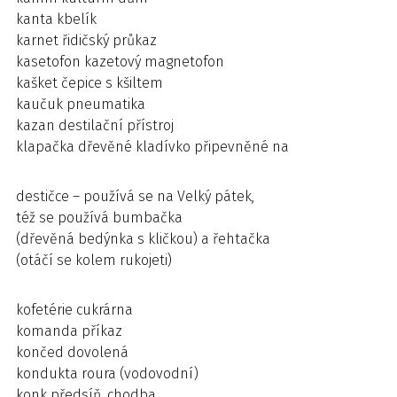
kanta kbelík
karnet řidičský průkaz
kasetofon kazetový magnetofon
kašket čepice s kšiltem
kaučuk pneumatika
kazan destilační přístroj
klapačka dřevěné kladívko připevněné na
destičce – používá se na Velký pátek,
též se používá bumbačka
(dřevěná bedýnka s kličkou) a řehtačka
(otáčí se kolem rukojeti)
kofetérie cukrárna
komanda příkaz
končed dovolená
kondukta roura (vodovodní)
konk předsíň, chodba