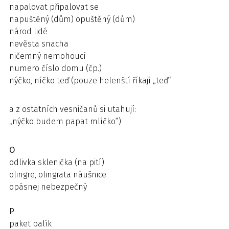
napalovat připalovat se
napuštěný (dům) opuštěný (dům)
národ lidé
nevěsta snacha
ničemný nemohoucí
numero číslo domu (čp.)
nýčko, níčko teď (pouze helenští říkají „teď“
a z ostatních vesničanů si utahují:
„nýčko budem papat mlíčko“)
O
odlivka sklenička (na pití)
olingre, olingrata náušnice
opásnej nebezpečný
P
paket balík