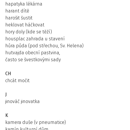
hapatyka lékárna
harant dítě
harošit šustit
heklovat háčkovat
hory doly (kde se těží)
housplac zahrada u stavení
hůra půda (pod střechou, Sv. Helena)
hutvajda obecní pastvina,
často se švestkovými sady
CH
chcát močit
J
jinováč jinovatka
K
kamera duše (v pneumatice)
kamín kulturní dům