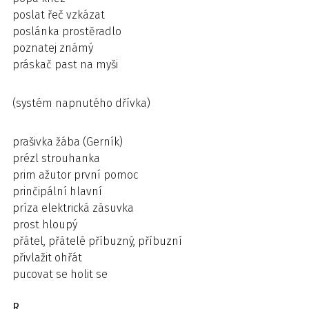
poslat řeč vzkázat
poslánka prostěradlo
poznatej známý
práskač past na myši
(systém napnutého dřívka)
prašivka žába (Gerník)
prézl strouhanka
prim ažutor první pomoc
prinčipální hlavní
príza elektrická zásuvka
prost hloupý
přátel, přátelé příbuzný, příbuzní
přivlažit ohřát
pucovat se holit se
R