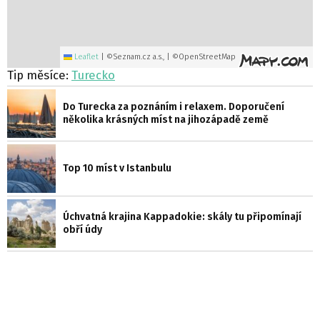
Leaflet
|
©Seznam.cz a.s., | ©OpenStreetMap
Tip měsíce:
Turecko
Do Turecka za poznáním i relaxem. Doporučení
několika krásných míst na jihozápadě země
Top 10 míst v Istanbulu
Úchvatná krajina Kappadokie: skály tu připomínají
obří údy