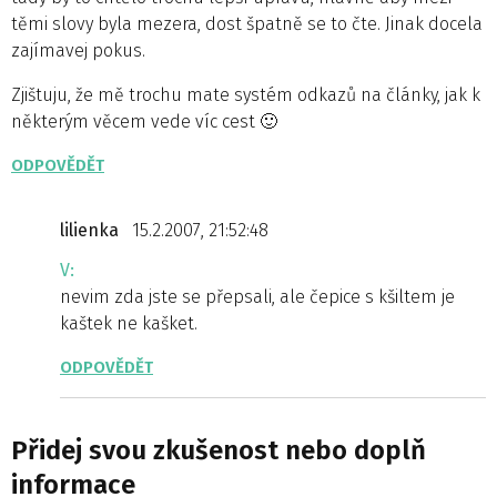
těmi slovy byla mezera, dost špatně se to čte. Jinak docela
zajímavej pokus.
Zjištuju, že mě trochu mate systém odkazů na články, jak k
některým věcem vede víc cest 🙂
ODPOVĚDĚT
lilienka
15.2.2007, 21:52:48
V:
nevim zda jste se přepsali, ale čepice s kšiltem je
kaštek ne kašket.
ODPOVĚDĚT
Přidej svou zkušenost nebo doplň
informace