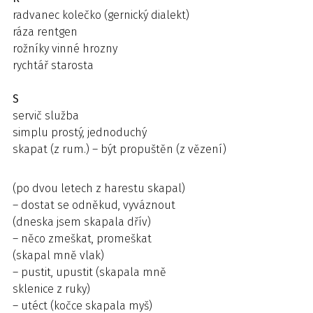
radvanec kolečko (gernický dialekt)
ráza rentgen
rožníky vinné hrozny
rychtář starosta
S
servič služba
simplu prostý, jednoduchý
skapat (z rum.) – být propuštěn (z vězení)
(po dvou letech z harestu skapal)
– dostat se odněkud, vyváznout
(dneska jsem skapala dřív)
– něco zmeškat, promeškat
(skapal mně vlak)
– pustit, upustit (skapala mně
sklenice z ruky)
– utéct (kočce skapala myš)