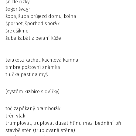
šnicle řízky
šogor švagr
šopa, šupa průjezd domu, kolna
šporhet, šporhed sporák
šrek šikmo
šuba kabát z beraní kůže
T
terakota kachel, kachlová kamna
timbre poštovní známka
tlučka past na myši
(systém krabice s dvířky)
toč zapékaný bramborák
trén vlak
trumplovat, truplovat dusat hlínu mezi bednění při
stavbě stěn (truplovaná stěna)