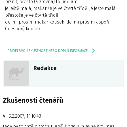
bránit, přesto (a zrovna) to udělám
je ještě malá, makar že je ve čtvrté třídě je ještě malá,
přestože je ve čtvrté třídě
dej mi prosím makar kousek dej mi prosím aspoň
(alespoň) kousek
PŘIDEJ SVOU ZKUŠENOST NEBO DOPLŇ INFORMACE
Redakce
Zkušenosti čtenářů
V
5.2.2007, 19:10:43
tady by to chtělo trochu lepší úpravu, hlavně aby mezi