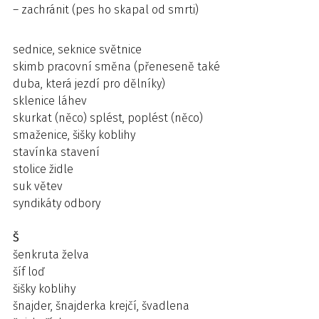
– zachránit (pes ho skapal od smrti)
sednice, seknice světnice
skimb pracovní směna (přeneseně také
duba, která jezdí pro dělníky)
sklenice láhev
skurkat (něco) splést, poplést (něco)
smaženice, šišky koblihy
stavínka stavení
stolice židle
suk větev
syndikáty odbory
Š
šenkruta želva
šíf loď
šišky koblihy
šnajder, šnajderka krejčí, švadlena