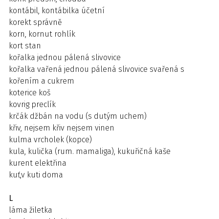
kontábil, kontábilka účetní
korekt správně
korn, kornut rohlík
kort stan
kořalka jednou pálená slivovice
kořalka vařená jednou pálená slivovice svařená s
kořením a cukrem
koterice koš
kovrig preclík
krčák džbán na vodu (s dutým uchem)
křiv, nejsem křiv nejsem vinen
kulma vrcholek (kopce)
kula, kulička (rum. mamaliga), kukuřičná kaše
kurent elektřina
kuť,v kuti doma
L
láma žiletka