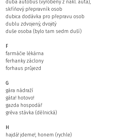
duba autobus (vyrobený z nákl. auta),
skříňový přepravník osob
dubica dodávka pro přepravu osob
dublu zdvojený, dvojitý
duše osoba (bylo tam sedm duší)
F
farmáčie lékárna
ferhanky záclony
forhaus průjezd
G
gára nádraží
gáta! hotovo!
gazda hospodář
gréva stávka (dělnická)
H
hajdá! jdeme!, honem (rychle)