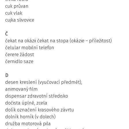
cuk průvan
cuk vlak
cujka slivovice
Č
čekat na okázii čekat na stopa (okázie – příležitost)
čelular mobilní telefon
čerere žádost
černidlo saze
D
desen kreslení (vyučovací předmět),
animovaný film
dispensar zdravotní středisko
dočista úplně, zcela
dolík označení krasového závrtu
dolník horník (v dolech)
družba motorová pila