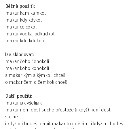
Běžná použití:
makar kam kamkoli
makar kdy kdykoli
makar co cokoli
makar vodkaj odkudkoli
makar kdo kdokoli
lze skloňovat:
makar čeho čehokoli
makar koho kohokoli
s makar kým s kýmkoli chceš
o makar čem o čemkoli chceš
Další použití:
makar jak všelijak
makar není dost suché přestože (i když) není dost
suché
i když mi budeš bránit makar to udělám i když mi budeš