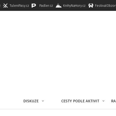
z
TuleniPasy.cz
Padler.cz
KnihyNaHory.cz
FestivalObzor
DISKUZE
CESTY PODLE AKTIVIT
RA