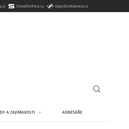
y.cz
SnowFilmFest.cz
ExpedicniKamera.cz
DY A ZAJÍMAVOSTI
ADRESÁŘE