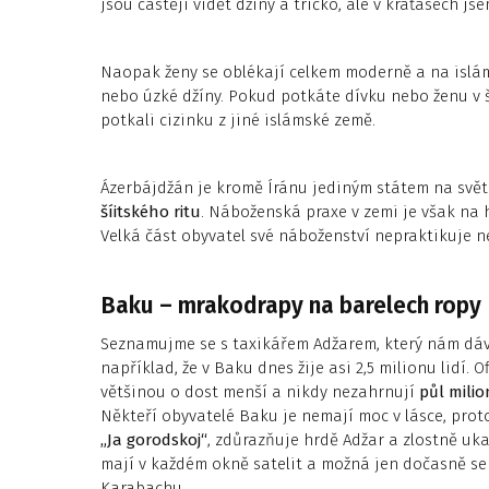
jsou častěji vidět džíny a tričko, ale v kraťasech js
Naopak ženy se oblékají celkem moderně a na islám
nebo úzké džíny. Pokud potkáte dívku nebo ženu v 
potkali cizinku z jiné islámské země.
Ázerbájdžán je kromě Íránu jediným státem na svět
šíitského ritu
. Náboženská praxe v zemi je však na
Velká část obyvatel své náboženství nepraktikuje ne
Baku – mrakodrapy na barelech ropy
Seznamujme se s taxikářem Adžarem, který nám dáv
například, že v Baku dnes žije asi 2,5 milionu lidí. 
většinou o dost menší a nikdy nezahrnují
půl mili
Někteří obyvatelé Baku je nemají moc v lásce, proto
„Ja gorodskoj“
, zdůrazňuje hrdě Adžar a zlostně uk
mají v každém okně satelit a možná jen dočasně s
Karabachu.