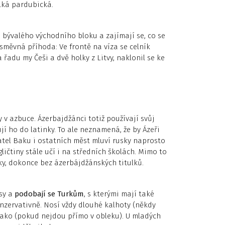
elká pardubická.
í bývalého východního bloku a zajímají se, co se
 úsměvná příhoda: Ve frontě na víza se celník
 řadu my Češi a dvě holky z Litvy, naklonil se ke
 v azbuce. Ázerbajdžánci totiž používají svůj
í ho do latinky. To ale neznamená, že by Ázeři
tel Baku i ostatních měst mluví rusky naprosto
gličtiny stále učí i na středních školách. Mimo to
sky, dokonce bez ázerbájdžánských titulků.
asy a
podobají se Turkům
, s kterými mají také
nzervativně. Nosí vždy dlouhé kalhoty (někdy
 sako (pokud nejdou přímo v obleku). U mladých