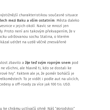
jvýstižnější charakteristikou současné situace
ílech mezi Baku a vším ostatním
. Města daleko
esnice v jejich okolí. Navíc se mnozí jen
y. Proto není ani takovým překvapením, že v
cku udržovanou sochu Stalina, o kterém
dokázal udržet na uzdě věčně znesvářené
ulost zbavilo a
žije teď svým ropným snem
pod
e všichni, ale hlavně ti, kdo se dostali ke
rové hry“. Faktem ale je, že poměr boháčů je
elkoměstech. To je vidět i podle aut na ulicích,
desy a off-roady za více jak 100 tis. USD.
tu ke chrámu uctívačů ohně. Náš “gorodskoj“