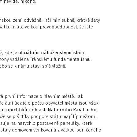
em neviděl nikoho.
skou zemi odvážně. Frčí minisukně, krátké šaty
šátku, máte velkou pravděpodobnost, že jste
ě, kde je
oficiálním náboženstvím islám
 hony vzdálena íránskému fundamentalismu.
bo se k němu staví spíš vlažně.
á první informace o hlavním městě. Tak
Oficiální údaje o počtu obyvatel města jsou však
onu uprchlíků z oblasti Náhorního Karabachu
.
že se prý díky podpoře státu mají líp než oni.
azuje na narychlo postavené paneláky, které
e staly domovem venkovanů z válkou poničeného