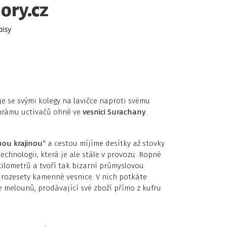
e se svými kolegy na lavičce naproti svému
 chrámu uctívačů ohně ve
vesnici Surachany
.
nou krajinou“
a cestou míjíme desítky až stovky
echnologii, která je ale stále v provozu. Ropné
i kilometrů a tvoří tak bizarní průmyslovou
 rozesety kamenné vesnice. V nich potkáte
 melounů, prodávající své zboží přímo z kufru