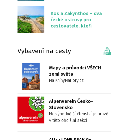
překvapivě malém
území
Kos a Zakynthos – dva
řecké ostrovy pro
cestovatele, kteří
chtějí něco jiného než
Krétu
Vybavení na cesty
Mapy a průvodci VŠECH
zemí světa
Na KnihyNaHory.cz
Alpenverein Česko-
Slovensko
Nejvýhodnější členství je právě
v této oficiální sekci
Altra LONE PEAK 9+