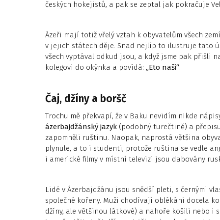
českých hokejistů, a pak se zeptal jak pokračuje V
Ázeři mají totiž vřelý vztah k obyvatelům všech zem
v jejich státech děje. Snad nejlíp to ilustruje tato
všech vyptával odkud jsou, a když jsme pak přišli na
kolegovi do okýnka a povídá:
„Eto naši“
.
Čaj, džíny a boršč
Trochu mě překvapí, že v Baku nevidím nikde nápisy
ázerbajdžánský jazyk
(podobný turečtině) a přepisuj
zapomněli ruštinu. Naopak, naprostá většina obyva
plynule, a to i studenti, protože ruština se vedle an
i americké filmy v místní televizi jsou dabovány ru
Lidé v Ázerbajdžánu jsou snědší pleti, s černými vl
společné kořeny. Muži chodívají oblékáni docela ko
džíny, ale většinou látkové) a nahoře košili nebo i