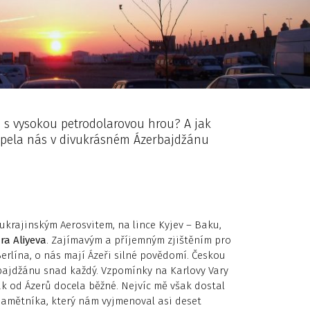
s vysokou petrodolarovou hrou? A jak
ápela nás v divukrásném Ázerbajdžánu
ukrajinským Aerosvitem, na lince Kyjev – Baku,
ra Aliyeva
. Zajímavým a příjemným zjištěním pro
erlína, o nás mají Ázeři silné povědomí. Českou
bajdžánu snad každý. Vzpomínky na Karlovy Vary
k od Ázerů docela běžné. Nejvíc mě však dostal
 pamětníka, který nám vyjmenoval asi deset