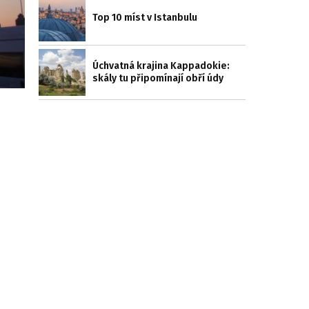
Top 10 míst v Istanbulu
Úchvatná krajina Kappadokie:
skály tu připomínají obří údy