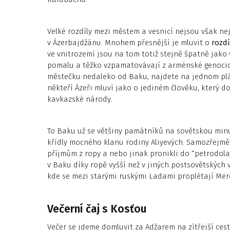
Velké rozdíly mezi městem a vesnicí nejsou však ne
v Ázerbajdžánu. Mnohem přesnější je mluvit o
rozd
ve vnitrozemí jsou na tom totiž stejně špatně jako v
pomalu a těžko vzpamatovávají z arménské genocid
městečku nedaleko od Baku, najdete na jednom plá
někteří Ázeři mluví jako o jediném člověku, který 
kavkazské národy.
To Baku už se většiny památníků na sovětskou min
křídly mocného klanu rodiny Aliyevých. Samozřejmě n
příjmům z ropy a nebo jinak pronikli do “petrodola
v Baku díky ropě vyšší než v jiných postsovětských v
kde se mezi starými ruskými Ladami proplétají Merce
Večerní čaj s Kosťou
Večer se jdeme domluvit za Adžarem na zítřejší ces