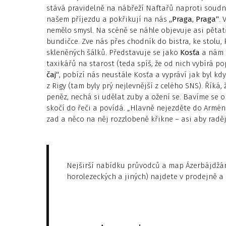
stává pravidelně na nábřeží Naftařů naproti soudní
našem příjezdu a pokřikují na nás
„Praga, Praga“
. 
nemělo smysl. Na scéně se náhle objevuje asi pětat
bundičce. Zve nás přes chodník do bistra, ke stolu, 
skleněných šálků. Představuje se jako
Kosťa
a nám z
taxikářů na starost (teda spíš, že od nich vybírá po
čaj“
, pobízí nás neustále Kosťa a vypráví jak byl kd
z Rigy (tam byly prý nejlevnější z celého SNS). Říká, ž
peněz, nechá si udělat zuby a ožení se. Bavíme se o
skočí do řeči a povídá. „Hlavně nejezděte do Armén
zad a něco na něj rozzlobeně křikne – asi aby raděj
Nejširší nabídku průvodců a map Ázerbájdžánu 
horolezeckých a jiných) najdete v prodejně 