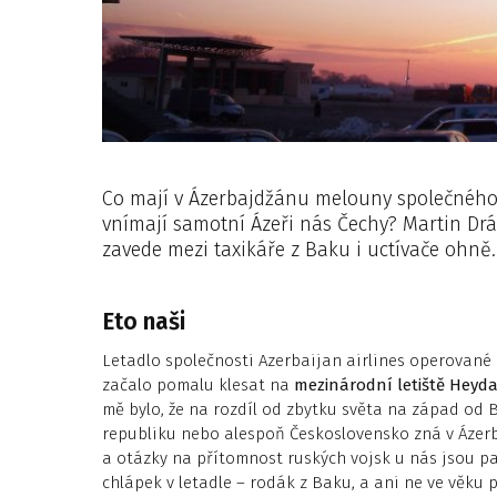
Co mají v Ázerbajdžánu melouny společného 
vnímají samotní Ázeři nás Čechy? Martin Dr
zavede mezi taxikáře z Baku i uctívače ohně.
Eto naši
Letadlo společnosti Azerbaijan airlines operované 
začalo pomalu klesat na
mezinárodní letiště Heyda
mě bylo, že na rozdíl od zbytku světa na západ od B
republiku nebo alespoň Československo zná v Ázer
a otázky na přítomnost ruských vojsk u nás jsou pa
chlápek v letadle – rodák z Baku, a ani ne ve věku