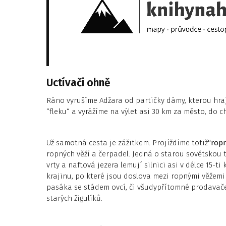
Uctívači ohně
Ráno vyrušíme Adžara od partičky dámy, kterou hraj
“fleku“ a vyrážíme na výlet asi 30 km za město, do
Už samotná cesta je zážitkem. Projíždíme totiž
“rop
ropných věží a čerpadel. Jedná o starou sovětskou t
vrty a naftová jezera lemují silnici asi v délce 15-t
krajinu, po které jsou doslova mezi ropnými věžemi
pasáka se stádem ovcí, či všudypřítomné prodavače
starých žigulíků.