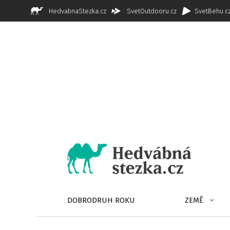
HedvabnaStezka.cz
SvetOutdooru.cz
SvetBehu.c
DOBRODRUH ROKU
ZEMĚ