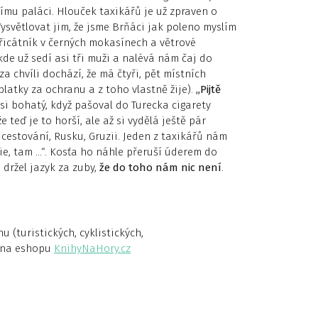
mu paláci. Hlouček taxikářů je už zpraven o
Vysvětlovat jim, že jsme Brňáci jak poleno myslím
řicátník v černých mokasínech a větrové
kde už sedí asi tři muži a nalévá nám čaj do
a chvíli dochází, že má čtyři, pět místních
platky za ochranu a z toho vlastně žije).
„Pijtě
ysi bohatý, když pašoval do Turecka cigarety
e teď je to horší, ale až si vydělá ještě pár
 cestování, Rusku, Gruzii. Jeden z taxikářů nám
ie, tam …“. Kosťa ho náhle přeruší úderem do
 držel jazyk za zuby,
že do toho nám nic není
.
(turistických, cyklistických,
a na eshopu
KnihyNaHory.cz