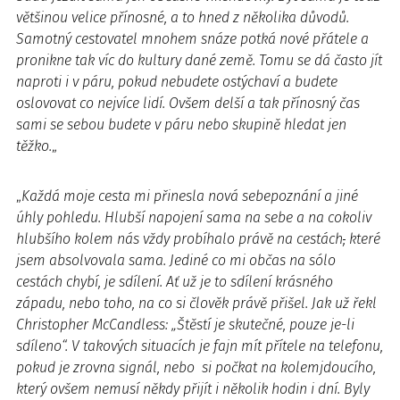
většinou velice přínosné, a to hned z několika důvodů.
Samotný cestovatel mnohem snáze potká nové přátele a
pronikne tak víc do kultury dané země. Tomu se dá často jít
naproti i v páru, pokud nebudete ostýchaví a budete
oslovovat co nejvíce lidí. Ovšem delší a tak přínosný čas
sami se sebou budete v páru nebo skupině hledat jen
těžko.
„
„
Každá moje cesta mi přinesla nová sebepoznání a jiné
úhly pohledu. Hlubší napojení sama na sebe a na cokoliv
hlubšího kolem nás vždy probíhalo právě na cestách
,
které
jsem absolvovala sama. Jediné co mi občas na sólo
cestách chybí, je sdílení. Ať už je to sdílení krásného
západu, nebo toho, na co si člověk právě přišel. Jak už řekl
Christopher McCandless: „Štěstí je skutečné, pouze je-li
sdíleno“. V takových situacích je fajn mít přítele na telefonu,
pokud je zrovna signál, nebo si počkat na kolemjdoucího,
který ovšem nemusí někdy přijít i několik hodin i dní. Byly