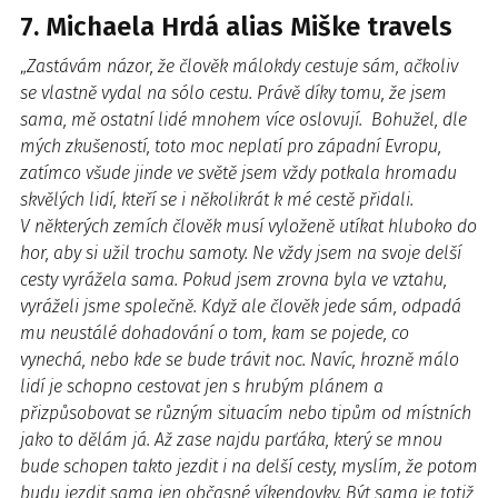
7. Michaela Hrdá alias Miške travels
„
Zastávám názor, že člověk málokdy cestuje sám, ačkoliv
se vlastně vydal na sólo cestu. Právě díky tomu, že jsem
sama, mě ostatní lidé mnohem více oslovují. Bohužel, dle
mých zkušeností, toto moc neplatí pro západní Evropu,
zatímco všude jinde ve světě jsem vždy potkala hromadu
skvělých lidí, kteří se i několikrát k mé cestě přidali.
V některých zemích člověk musí vyloženě utíkat hluboko do
hor, aby si užil trochu samoty. Ne vždy jsem na svoje delší
cesty vyrážela sama. Pokud jsem zrovna byla ve vztahu,
vyráželi jsme společně. Když ale člověk jede sám, odpadá
mu neustálé dohadování o tom, kam se pojede, co
vynechá, nebo kde se bude trávit noc. Navíc, hrozně málo
lidí je schopno cestovat jen s hrubým plánem a
přizpůsobovat se různým situacím nebo tipům od místních
jako to dělám já. Až zase najdu parťáka, který se mnou
bude schopen takto jezdit i na delší cesty, myslím, že potom
budu jezdit sama jen občasné víkendovky. Být sama je totiž