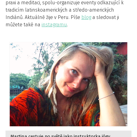
praxi a meditaci, spolu-organizuje eventy odkazující k
tradicím latinskoamerických a středo-amerických
Indiánů. Aktuálně žije v Peru. Píše
blog
a sledovat ji
můžete také na
instagramu
.
Martina cestuje po světě jako instruktorka jógy