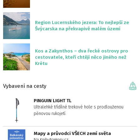
Region Lucernského jezera: To nejlepší ze
Švýcarska na překvapivě malém území
Kos a Zakynthos – dva řecké ostrovy pro
cestovatele, kteří chtějí něco jiného než
Krétu
Vybavení na cesty
PINGUIN LIGHT TL
Ultralehké třídílné trekové hole s prodlouženou
pěnovou rukojetí.
Mapy a průvodci VŠECH zemí světa
Na KnihyNaHory.cz