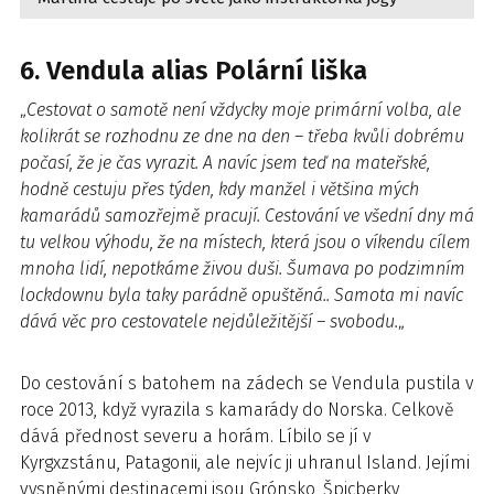
6. Vendula alias Polární liška
„
Cestovat o samotě není vždycky moje primární volba, ale
kolikrát se rozhodnu ze dne na den – třeba kvůli dobrému
počasí, že je čas vyrazit. A navíc jsem teď na mateřské,
hodně cestuju přes týden, kdy manžel i většina mých
kamarádů samozřejmě pracují. Cestování ve všední dny má
tu velkou výhodu, že na místech, která jsou o víkendu cílem
mnoha lidí, nepotkáme živou duši. Šumava po podzimním
lockdownu byla taky parádně opuštěná.. Samota mi navíc
dává věc pro cestovatele nejdůležitější – svobodu.
„
Do cestování s batohem na zádech se Vendula pustila v
roce 2013, když vyrazila s kamarády do Norska. Celkově
dává přednost severu a horám. Líbilo se jí v
Kyrgxzstánu, Patagonii, ale nejvíc ji uhranul Island. Jejími
vysněnými destinacemi jsou Grónsko, Špicberky,