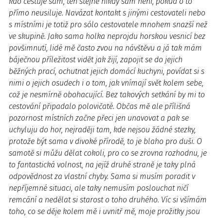
kdo cestuje sám, ten stejně nikdy sám není, pokud o to
přímo neusiluje. Navázat kontakt s jinými cestovateli nebo
s místními je totiž pro sólo cestovatele mnohem snazší než
ve skupině. Jako sama holka neprojdu horskou vesnicí bez
povšimnutí, lidé mě často zvou na návštěvu a já tak mám
báječnou příležitost vidět jak žijí, zapojit se do jejich
běžných prací, ochutnat jejich domácí kuchyni, povídat si s
nimi o jejich osudech i o tom, jak vnímají svět kolem sebe,
což je nesmírně obohacující. Bez takových setkání by mi to
cestování připadalo polovičaté. Občas mě ale přílišná
pozornost místních začne přeci jen unavovat a pak se
uchyluju do hor, nejraději tam, kde nejsou žádné stezky,
protože být sama v divoké přírodě, to je blaho pro duši. O
samotě si můžu dělat cokoli, pro co se zrovna rozhodnu, je
to fantastická volnost, na jejíž druhé straně je taky plná
odpovědnost za vlastní chyby. Sama si musím poradit v
nepříjemné situaci, ale taky nemusím poslouchat ničí
remcání a nedělat si starost o toho druhého. Víc si všímám
toho, co se děje kolem mě i uvnitř mě, moje prožitky jsou