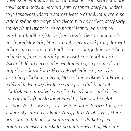
Největší omyl mého života. Na měsíční cestě jsem snad ani
chvíli sama nebyla. Potkala jsem chlapce, který mi ukázal
co je laskavost, láska a starostlivost o druhé. Paní, která se
vzdala svého stereotypního života pro nový život, který vždy
chtěla žít, mi ukázala, že se nechci jednou ve svých 45
letech probudit a zjistit, že jsem nežila život naplno a dle
mých představ. Pán, který prodal všechny své firmy, daroval
milióny na charitu a rozhodl se cestovat s jedním batohem,
mi ukázal, jak nedůležité jsou v životě materiální věci.
Všichni lidé mi něco dali – uvědomění si, co je a není pro
můj život důležité. Každý člověk byl jedinečný se svým
vlastním příběhem. Slečna, které diagnostikovali rakovinu
a dávali jí dva roky života, cestuje posledních pět let
s batůžkem a pozitivní energií, a každý den si užívá život,
jako by měl být poslední. Neměli bychom tohle dělat
všichni? Vážit si všeho, co v životě máme? Zdraví? Toho, že
vidíme, slyšíme a chodíme? Vody, jídla? Vážit si věcí, které
pro spoustu lidí nejsou samozřejmost? Potkala jsem
mnoho úžasných a neskutečně nádherných lidí, kteří mě