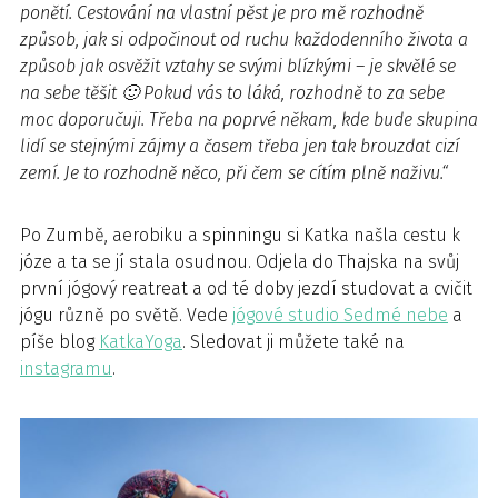
ponětí. Cestování na vlastní pěst je pro mě rozhodně
způsob, jak si odpočinout od ruchu každodenního života a
způsob jak osvěžit vztahy se svými blízkými – je skvělé se
na sebe těšit 🙂 Pokud vás to láká, rozhodně to za sebe
moc doporučuji. Třeba na poprvé někam, kde bude skupina
lidí se stejnými zájmy a časem třeba jen tak brouzdat cizí
zemí. Je to rozhodně něco, při čem se cítím plně naživu.“
Po Zumbě, aerobiku a spinningu si Katka našla cestu k
józe a ta se jí stala osudnou. Odjela do Thajska na svůj
první jógový reatreat a od té doby jezdí studovat a cvičit
jógu různě po světě. Vede
jógové studio Sedmé nebe
a
píše blog
KatkaYoga
. Sledovat ji můžete také na
instagramu
.