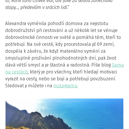
to, kolik toho člověk vidí, ale jaké za sebou zanechává
stopy…, především v srdcích lidí.“
Alexandra vyměnila pohodlí domova za nejistotu
dobrodružství při cestování a už několik let se věnuje
dobrovolnické činnosti ve světě a pomáhá těm, kteří to
potřebují. Na své cestě, kdy procestovala již 69 zemí,
dospěla k závěru, že když materiálno vymění za
smysluplné prožívání plnohodnotných dní, pak život
dává větší smysl a je šťastná a radostná. Píše blog
Sama
na cestách
, který je pro všechny, kteří hledají motivaci
vyrazit na cesty, nebo se bojí a potřebují povzbuzení.
Sledovat ji můžete i na
instagramu
.