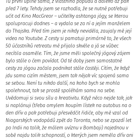
Tu první úplně sama, z vlastního popudu a daleko až pak
před 7 lety. Tehdy jsem se rozhodla, že se nutně potřebuji
učit od Kino MacGreor – učitelky ashtanga jógy, se kterou
spolupracuji dodnes – a vydala se za ní a jejím manželem
do Thajska. Před tím jsem je nikdy neviděla, zaujaly mě její
videa na Youtube. Z cesty si pamatuji primárně to, že všech
50 účastníků retreatu mě přijalo skvěle a já se vůbec
necítila osaměle. Tím, že jsme měli společný jógový zájem
bylo stále o čem povídat. Od té doby jsem samostatné
cesty za jógou začala podnikat stále častěji. Cítím, že když
jdu sama cizím městem, jsem tak nějak víc spojená sama
se sebou. Není tu nikdo další, na koho bych se mohla
spolehnout, tak se prostě spoléhám sama na sebe.
Uvědomuji si svou sílu a kreativitu. Když něco nejde tak, jak
si naplánuji (třeba omylem koupím lístek na autobus na o
den dřív a pak potřebuji přesvědčit řidiče, aby mě vzal od
Niagarských vodopádů zpět do Toronta, nebo se zpozdí let
po Indii na tolik, že málem uvíznu v Bombaji) najednou v
sobě najdu tolik schopností, o kterých jsem neměla dřív ani