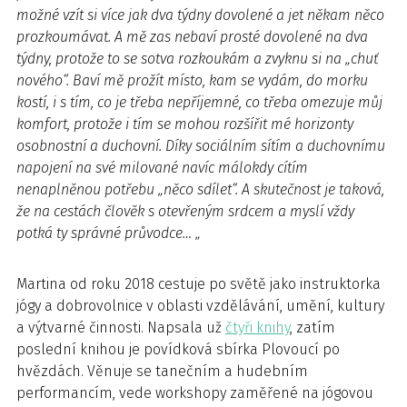
možné vzít si více jak dva týdny dovolené a jet někam něco
prozkoumávat. A mě zas nebaví prosté dovolené na dva
týdny, protože to se sotva rozkoukám a zvyknu si na „chuť
nového“. Baví mě prožít místo, kam se vydám, do morku
kostí, i s tím, co je třeba nepříjemné, co třeba omezuje můj
komfort, protože i tím se mohou rozšířit mé horizonty
osobnostní a duchovní. Díky sociálním sítím a duchovnímu
napojení na své milované navíc málokdy cítím
nenaplněnou potřebu „něco sdílet“. A skutečnost je taková,
že na cestách člověk s otevřeným srdcem a myslí vždy
potká ty správné průvodce… „
Martina od roku 2018 cestuje po světě jako instruktorka
jógy a dobrovolnice v oblasti vzdělávání, umění, kultury
a výtvarné činnosti. Napsala už
čtyři knihy
, zatím
poslední knihou je povídková sbírka Plovoucí po
hvězdách. Věnuje se tanečním a hudebním
performancím, vede workshopy zaměřené na jógovou