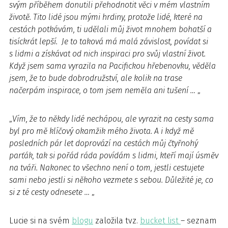
svým příběhem donutili přehodnotit věci v mém vlastním
životě. Tito lidé jsou mými hrdiny, protože lidé, které na
cestách potkávám, ti udělali můj život mnohem bohatší a
tisíckrát lepší. Je to taková má malá závislost, povídat si
s lidmi a získávat od nich inspiraci pro svůj vlastní život.
Když jsem sama vyrazila na Pacifickou hřebenovku, věděla
jsem, že to bude dobrodružství, ale kolik na trase
načerpám inspirace, o tom jsem neměla ani tušení …
„
„
Vím, že to někdy lidé nechápou, ale vyrazit na cesty sama
byl pro mě klíčový okamžik mého života. A i když mě
posledních pár let doprovází na cestách můj čtyřnohý
parťák, tak si pořád ráda povídám s lidmi, kteří mají úsměv
na tváři. Nakonec to všechno není o tom, jestli cestujete
sami nebo jestli si někoho vezmete s sebou. Důležité je, co
si z té cesty odnesete …
„
Lucie si na svém
blogu
založila tvz.
bucket list
– seznam