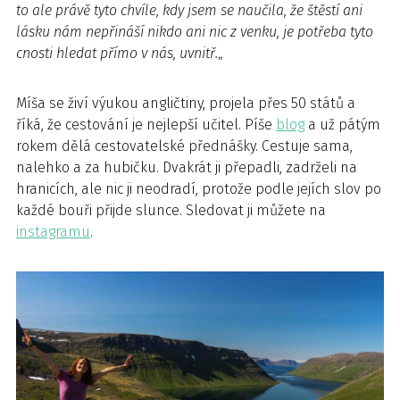
to ale právě tyto chvíle, kdy jsem se naučila, že štěstí ani
lásku nám nepřináší nikdo ani nic z venku, je potřeba tyto
cnosti hledat přímo v nás, uvnitř.
„
Míša se živí výukou angličtiny, projela přes 50 států a
říká, že cestování je nejlepší učitel. Píše
blog
a už pátým
rokem dělá cestovatelské přednášky. Cestuje sama,
nalehko a za hubičku. Dvakrát ji přepadli, zadrželi na
hranicích, ale nic ji neodradí, protože podle jejích slov po
každé bouři přijde slunce. Sledovat ji můžete na
instagramu
.