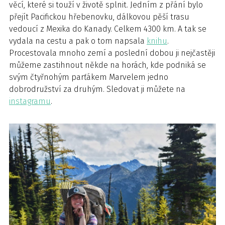
věcí, které si touží v životě splnit. Jedním z přání bylo
přejít Pacifickou hřebenovku, dálkovou pěší trasu
vedoucí z Mexika do Kanady. Celkem 4300 km. A tak se
vydala na cestu a pak o tom napsala
knihu
.
Procestovala mnoho zemí a poslední dobou ji nejčastěji
můžeme zastihnout někde na horách, kde podniká se
svým čtyřnohým parťákem Marvelem jedno
dobrodružství za druhým. Sledovat ji můžete na
instagramu
.