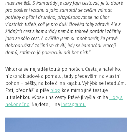
intenzivnější. S kamarády je taky fajn cestovat, je to dobré
pro posílení vztahu a jako samotář se cvičím vnímat
potřeby a přání druhého, přizpůsobovat se na úkor
vlastních tužeb, což je pro duši člověka taky zdravé. Ale z
žádných cest s kamarády nemám takové parádní zážitky
jako ze sólo cest. A ověřila jsem si mnohokrát, že pravé
dobrodružství začíná ve chvíli, kdy se kamarádi vracejí
domů, zatímco já pokračuju dál bez nich.“
Viktorka se nejraději toulá po horách. Cestuje nalehko,
nízkonákladově a pomalu, tedy především na vlastní
pohon – pěšky, na kole či na kajaku. Vyhýbá se letadlům.
Fotí, přednáší a píše
blog
, kde mimo jiné testuje
ultralehkou výbavu na cesty. Právě jí vyšla kniha
Hory a
nekonečno
. Najdete ji i na
instagramu
.