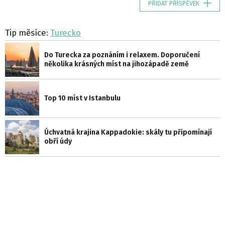
PŘIDAT PŘÍSPĚVEK
Tip měsíce:
Turecko
Do Turecka za poznáním i relaxem. Doporučení
několika krásných míst na jihozápadě země
Top 10 míst v Istanbulu
Úchvatná krajina Kappadokie: skály tu připomínají
obří údy