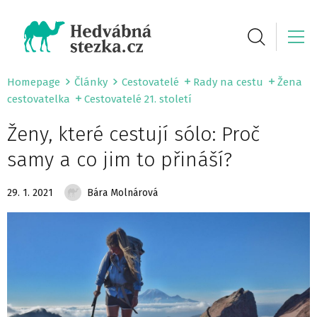
Homepage
Články
Cestovatelé
Rady na cestu
Žena
cestovatelka
Cestovatelé 21. století
Ženy, které cestují sólo: Proč
samy a co jim to přináší?
29. 1. 2021
Bára Molnárová