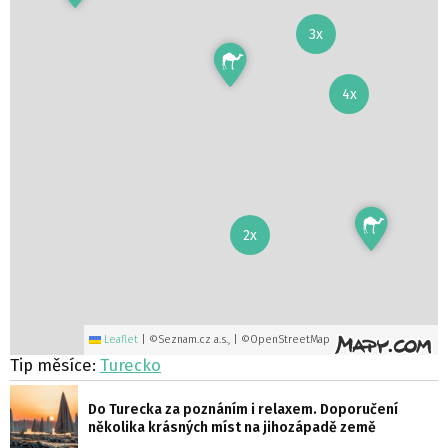
3x
4x
2x
Leaflet
|
©Seznam.cz a.s., | ©OpenStreetMap
Tip měsíce:
Turecko
Do Turecka za poznáním i relaxem. Doporučení
několika krásných míst na jihozápadě země