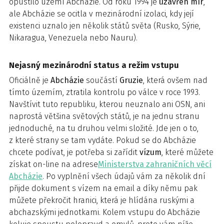
opustilo území Abcházie. Od roku 1994 je
uzavřen
mír
,
ale Abcházie se ocitla v mezinárodní izolaci, kdy její
existenci uznalo jen několik států světa (Rusko, Sýrie,
Nikaragua, Venezuela nebo Nauru).
Nejasný mezinárodní status a režim vstupu
Oficiálně je
Abcházie
součástí
Gruzie
, která ovšem nad
tímto územím, ztratila kontrolu po válce v roce 1993.
Navštívit tuto republiku, kterou neuznalo ani OSN, ani
naprostá většina světových států, je na jednu stranu
jednoduché, na tu druhou velmi složité. Jde jen o to,
z které strany se tam vydáte. Pokud se do Abcházie
chcete podívat, je potřeba si zařídit
vízum
, které můžete
získat on-line na adrese
Ministerstva zahraničních věcí
Abcházie
. Po vyplnění všech údajů vám za několik dní
přijde dokument s vízem na email a díky němu pak
můžete překročit hranici, která je hlídána ruskými a
abchazskými jednotkami. Kolem vstupu do Abcházie