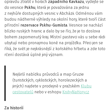
opravdu ztratit v horách
západního
Kavkazu
, vydejte se
do vesnice
Pskhu
, která je považována za jednu
z nejhůře dostupných vesnic v Abcházii. Odměnou vám
budou nádherné výhledy na okolní hory, které tvoří část
přírodní
rezervace
Pskhu
–
Gumista
. Vesnice se nachází
blízko ruských hranic a dalo by se říci, že je to doslova
bohem zapomenutý kraj. Místní pastevci vás u sebe rádi
ubytují nebo pronajmou koně na projížďku. Přeci jen se
říká, že svět je nejkrásnější z koňského hřbetu a zde toto
rčení dostává úplně jiný význam.
Nejširší nabídku průvodců a map Gruzie
(turistických, cyklistických, horolezeckých a
jiných) najdete v prodejně v pražském
Klubu
cestovatelů
nebo v eshopu
KnihyNaHory.cz
Za historií