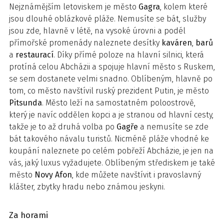
Nejznámějším letoviskem je město
Gagra
, kolem které
jsou dlouhé oblázkové pláže. Nemusíte se bát, služby
jsou zde, hlavně v létě, na vysoké úrovni a podél
přímořské promenády naleznete desítky
kaváren
,
barů
a
restaurací
. Díky přímé poloze na hlavní silnici, která
protíná celou Abcházii a spojuje hlavní město s Ruskem,
se sem dostanete velmi snadno. Oblíbeným, hlavně po
tom, co město navštívil ruský prezident Putin, je město
Pitsunda
. Město leží na samostatném poloostrově,
který je navíc oddělen kopci a je stranou od hlavní cesty,
takže je to až druhá volba po
Gagře
a nemusíte se zde
bát takového návalu turistů. Nicméně pláže vhodné ke
koupání naleznete po celém pobřeží Abcházie, je jen na
vás, jaký luxus vyžadujete. Oblíbeným střediskem je také
město
Novy
Afon
, kde můžete navštívit i pravoslavný
klášter, zbytky hradu nebo známou jeskyni.
Za horami