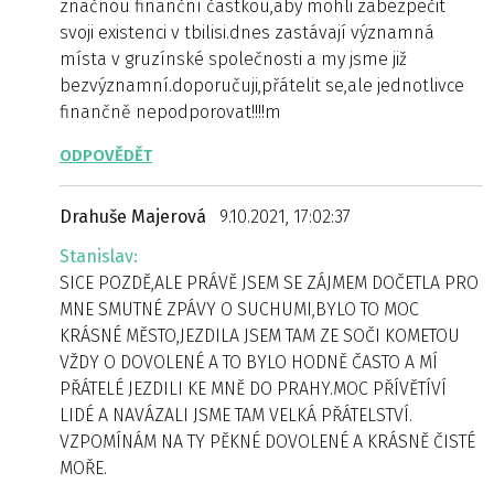
značnou finanční částkou,aby mohli zabezpečit
svoji existenci v tbilisi.dnes zastávají významná
místa v gruzínské společnosti a my jsme již
bezvýznamní.doporučuji,přátelit se,ale jednotlivce
finančně nepodporovat!!!!m
ODPOVĚDĚT
Drahuše Majerová
9.10.2021, 17:02:37
Stanislav:
SICE POZDĚ,ALE PRÁVĚ JSEM SE ZÁJMEM DOČETLA PRO
MNE SMUTNÉ ZPÁVY O SUCHUMI,BYLO TO MOC
KRÁSNÉ MĚSTO,JEZDILA JSEM TAM ZE SOČI KOMETOU
VŽDY O DOVOLENÉ A TO BYLO HODNĚ ČASTO A MÍ
PŘÁTELÉ JEZDILI KE MNĚ DO PRAHY.MOC PŘÍVĚTÍVÍ
LIDÉ A NAVÁZALI JSME TAM VELKÁ PŘÁTELSTVÍ.
VZPOMÍNÁM NA TY PĚKNÉ DOVOLENÉ A KRÁSNĚ ČISTÉ
MOŘE.