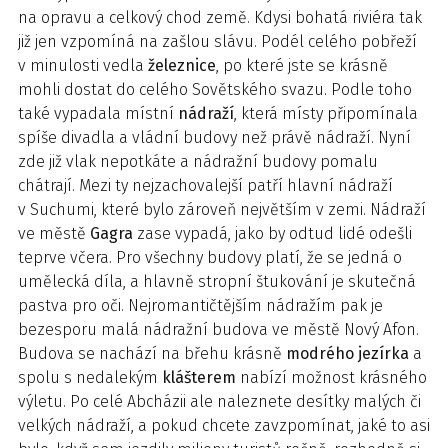
na opravu a celkový chod země. Kdysi bohatá riviéra tak
již jen vzpomíná na zašlou slávu. Podél celého pobřeží
v minulosti vedla
železnice
, po které jste se krásně
mohli dostat do celého Sovětského svazu. Podle toho
také vypadala místní
nádraží
, která místy připomínala
spíše divadla a vládní budovy než právě nádraží. Nyní
zde již vlak nepotkáte a nádražní budovy pomalu
chátrají. Mezi ty nejzachovalejší patří hlavní nádraží
v Suchumi, které bylo zároveň největším v zemi. Nádraží
ve městě
Gagra
zase vypadá, jako by odtud lidé odešli
teprve včera. Pro všechny budovy platí, že se jedná o
umělecká díla, a hlavně stropní štukování je skutečná
pastva pro oči. Nejromantičtějším nádražím pak je
bezesporu malá nádražní budova ve městě Nový Afon.
Budova se nachází na břehu krásně
modrého
jezírka
a
spolu s nedalekým
klášterem
nabízí možnost krásného
výletu. Po celé Abcházii ale naleznete desítky malých či
velkých nádraží, a pokud chcete zavzpomínat, jaké to asi