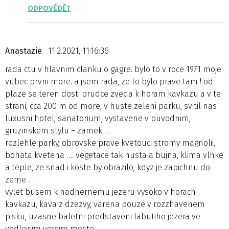
ODPOVĚDĚT
Anastazie
11.2.2021, 11:16:36
rada ctu v hlavnim clanku o gagre. bylo to v roce 1971 moje
vubec prvni more. a jsem rada, ze to bylo prave tam ! od
plaze se teren dosti prudce zveda k horam kavkazu a v te
strani, cca 200 m od more, v huste zeleni parku, svitil nas
luxusni hotel, sanatorium, vystavene v puvodnim,
gruzinskem stylu – zamek …
rozlehle parky, obrovske prave kvetouci stromy magnolii,
bohata kvetena …. vegetace tak husta a bujna, klima vlhke
a teple, ze snad i koste by obrazilo, kdyz je zapichnu do
zeme …
vylet busem k nadhernemu jezeru vysoko v horach
kavkazu, kava z dzezvy, varena pouze v rozzhavenem
pisku, uzasne baletni predstaveni labutiho jezera ve
vedlejsim vetsim meste ….