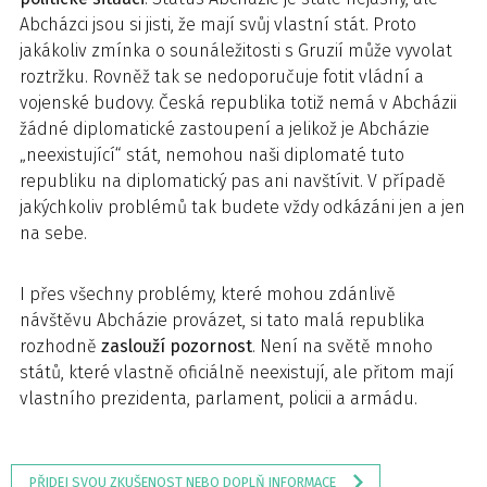
Abcházci jsou si jisti, že mají svůj vlastní stát. Proto
jakákoliv zmínka o sounáležitosti s Gruzií může vyvolat
roztržku. Rovněž tak se nedoporučuje fotit vládní a
vojenské budovy. Česká republika totiž nemá v Abcházii
žádné diplomatické zastoupení a jelikož je Abcházie
„neexistující“ stát, nemohou naši diplomaté tuto
republiku na diplomatický pas ani navštívit. V případě
jakýchkoliv problémů tak budete vždy odkázáni jen a jen
na sebe.
I přes všechny problémy, které mohou zdánlivě
návštěvu Abcházie provázet, si tato malá republika
rozhodně
zaslouží
pozornost
. Není na světě mnoho
států, které vlastně oficiálně neexistují, ale přitom mají
vlastního prezidenta, parlament, policii a armádu.
PŘIDEJ SVOU ZKUŠENOST NEBO DOPLŇ INFORMACE