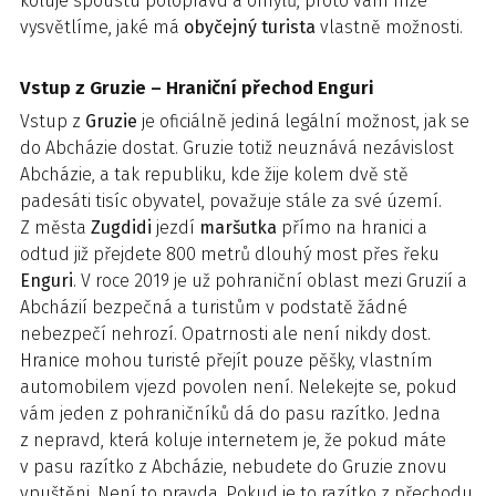
koluje spoustu polopravd a omylů, proto vám níže
vysvětlíme, jaké má
obyčejný turista
vlastně možnosti.
Vstup z Gruzie – Hraniční přechod Enguri
Vstup z
Gruzie
je oficiálně jediná legální možnost, jak se
do Abcházie dostat. Gruzie totiž neuznává nezávislost
Abcházie, a tak republiku, kde žije kolem dvě stě
padesáti tisíc obyvatel, považuje stále za své území.
Z města
Zugdidi
jezdí
maršutka
přímo na hranici a
odtud již přejdete 800 metrů dlouhý most přes řeku
Enguri
. V roce 2019 je už pohraniční oblast mezi Gruzií a
Abcházií bezpečná a turistům v podstatě žádné
nebezpečí nehrozí. Opatrnosti ale není nikdy dost.
Hranice mohou turisté přejít pouze pěšky, vlastním
automobilem vjezd povolen není. Nelekejte se, pokud
vám jeden z pohraničníků dá do pasu razítko. Jedna
z nepravd, která koluje internetem je, že pokud máte
v pasu razítko z Abcházie, nebudete do Gruzie znovu
vpuštěni. Není to pravda. Pokud je to razítko z přechodu