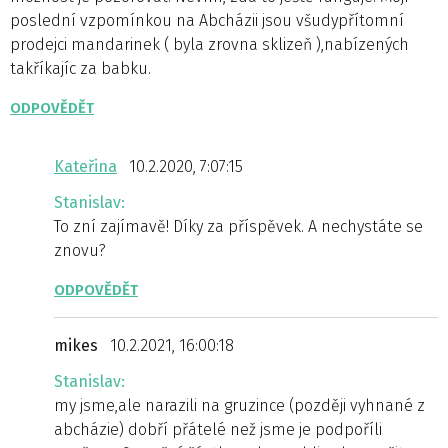
poslední vzpomínkou na Abcházii jsou všudypřítomní
prodejci mandarinek ( byla zrovna sklizeň ),nabízených
takříkajíc za babku.
ODPOVĚDĚT
Kateřina
10.2.2020, 7:07:15
Stanislav:
To zní zajímavě! Díky za příspěvek. A nechystáte se
znovu?
ODPOVĚDĚT
mikes
10.2.2021, 16:00:18
Stanislav:
my jsme,ale narazili na gruzince (později vyhnané z
abcházie) dobří přátelé než jsme je podpoříli