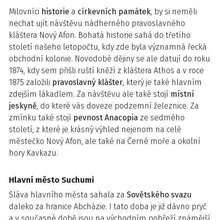
Milovníci
historie
a
církevních
památek
, by si neměli
nechat ujít návštěvu nádherného pravoslavného
kláštera Nový Afon. Bohatá historie sahá do třetího
století našeho letopočtu, kdy zde byla významná řecká
obchodní kolonie. Novodobé dějiny se ale datují do roku
1874, kdy sem přišli ruští kněží z kláštera Athos a v roce
1875 založili
pravoslavný
klášter
, který je také hlavním
zdejším lákadlem. Za návštěvu ale také stojí
místní
jeskyně
, do které vás doveze podzemní železnice. Za
zmínku také stojí
pevnost
Anacopia
ze sedmého
století, z které je krásný výhled nejenom na celé
městečko Nový Afon, ale také na Černé moře a okolní
hory Kavkazu.
Hlavní město Suchumi
Sláva hlavního města sahala za
Sovětského
svazu
daleko za hranice Abcházie. I tato doba je již dávno pryč
a v současné době jsou na východním pobřeží známější