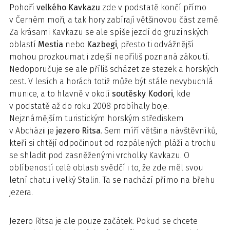
Pohoří
velkého
Kavkazu
zde v podstatě končí přímo
v Černém moři, a tak hory zabírají většinovou část země.
Za krásami Kavkazu se ale spíše jezdí do gruzínských
oblastí
Mestia
nebo
Kazbegi
, přesto ti odvážnější
mohou prozkoumat i zdejší nepříliš poznaná zákoutí.
Nedoporučuje se ale příliš scházet ze stezek a horských
cest. V lesích a horách totiž může být stále nevybuchlá
munice, a to hlavně v okolí
soutěsky
Kodori
, kde
v podstatě až do roku 2008 probíhaly boje.
Nejznámějším turistickým horským střediskem
v Abcházii je
jezero
Ritsa
. Sem míří většina návštěvníků,
kteří si chtějí odpočinout od rozpálených pláží a trochu
se shladit pod zasněženými vrcholky Kavkazu. O
oblíbeností celé oblasti svědčí i to, že zde měl svou
letní chatu i velký Stalin. Ta se nachází přímo na břehu
jezera.
Jezero Ritsa je ale pouze začátek. Pokud se chcete