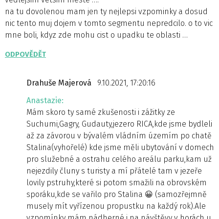
na tu dovolenou mam jen ty nejlepsi vzpominky a dosud
nic tento muj dojem v tomto segmentu nepredcilo. o to vic
mne boli, kdyz zde mohu cist o upadku te oblasti …
ODPOVĚDĚT
Drahuše Majerová
9.10.2021, 17:20:16
Anastazie:
Mám skoro ty samé zkušenosti i zážitky ze
Suchumi,Gagry, Gudauty,jezero RICA,kde jsme bydleli
až za závorou v bývalém vládním územím po chatě
Stalina(vyhořelé) kde jsme měli ubytování v domech
pro služebné a ostrahu celého areálu parku,kam už
nejezdily čluny s turisty a mí přátelé tam v jezeře
lovily pstruhy,které si potom smažili na obrovském
sporáku,kde se vařilo pro Stalina 😀 (samozřejmně
musely mít vyřízenou propustku na každý rok).Ale
vzpomínky mám nádherné i na návštěvy v horách u