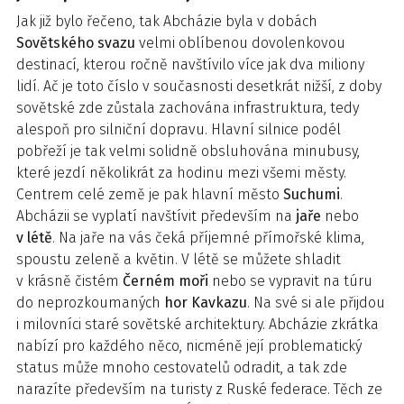
Jak již bylo řečeno, tak Abcházie byla v dobách
Sovětského
svazu
velmi oblíbenou dovolenkovou
destinací, kterou ročně navštívilo více jak dva miliony
lidí. Ač je toto číslo v současnosti desetkrát nižší, z doby
sovětské zde zůstala zachována infrastruktura, tedy
alespoň pro silniční dopravu. Hlavní silnice podél
pobřeží je tak velmi solidně obsluhována minubusy,
které jezdí několikrát za hodinu mezi všemi městy.
Centrem celé země je pak hlavní město
Suchumi
.
Abcházii se vyplatí navštívit především na
jaře
nebo
v létě
. Na jaře na vás čeká příjemné přímořské klima,
spoustu zeleně a květin. V létě se můžete shladit
v krásně čistém
Černém
moři
nebo se vypravit na túru
do neprozkoumaných
hor
Kavkazu
. Na své si ale přijdou
i milovníci staré sovětské architektury. Abcházie zkrátka
nabízí pro každého něco, nicméně její problematický
status může mnoho cestovatelů odradit, a tak zde
narazíte především na turisty z Ruské federace. Těch ze