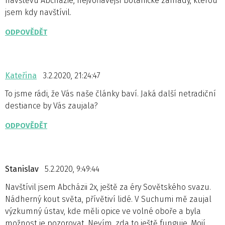
návštěvu Abcházie, nejvoňavější botanické zahrady, kterou
jsem kdy navštívil.
ODPOVĚDĚT
Kateřina
3.2.2020, 21:24:47
To jsme rádi, že Vás naše články baví. Jaká další netradiční
destiance by Vás zaujala?
ODPOVĚDĚT
Stanislav
5.2.2020, 9:49:44
Navštívil jsem Abcházii 2x, ještě za éry Sovětského svazu.
Nádherný kout světa, přívětiví lidé. V Suchumi mě zaujal
výzkumný ústav, kde měli opice ve volné oboře a byla
možnost je pozorovat. Nevím, zda to ještě funguje. Mojí