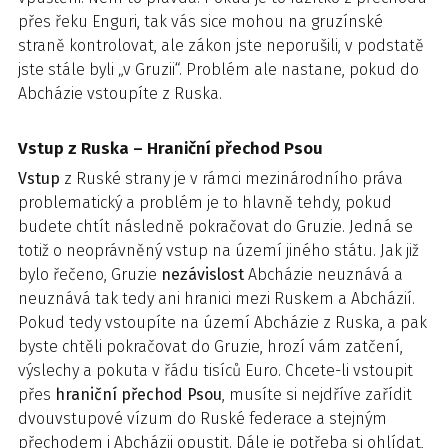
přes řeku Enguri, tak vás sice mohou na gruzínské
straně kontrolovat, ale zákon jste neporušili, v podstatě
jste stále byli „v Gruzii“. Problém ale nastane, pokud do
Abcházie vstoupíte z Ruska.
Vstup z Ruska – Hraniční přechod Psou
Vstup
z Ruské strany je v rámci mezinárodního práva
problematický a problém je to hlavně tehdy, pokud
budete chtít následně pokračovat do Gruzie. Jedná se
totiž o neoprávněný vstup na území jiného státu. Jak již
bylo řečeno, Gruzie
nezávislost
Abcházie neuznává a
neuznává tak tedy ani hranici mezi Ruskem a Abcházií.
Pokud tedy vstoupíte na území Abcházie z Ruska, a pak
byste chtěli pokračovat do Gruzie, hrozí vám zatčení,
výslechy a pokuta v řádu tisíců Euro. Chcete-li vstoupit
přes
hraniční přechod Psou
, musíte si nejdříve zařídit
dvouvstupové vízum do Ruské federace a stejným
přechodem i Abcházii opustit. Dále je potřeba si ohlídat,