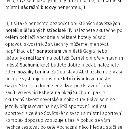
bylo, když sem jezdily miliony turistů ročně, rozhodně si
místní
nádražní
budovy
nenechte ujít.
Ujít si také nenechte bezpočet opuštěných
sovětských
hotelů
a
léčebných
středisek
. Ty naleznete skutečně po
celém pobřeží Abcházie a některé hotely působí
opravdu skvostně. Za všechny můžeme jmenovat
například obří
sanatorium
ve městě Gagra nebo
léčebný
areál
lázní
na pobřeží Černého moře v hlavním
městě
Suchumi
. Když budete dobře hledat, naleznete
zde i
mozaiky
Lenina
. Zašlou slávu Abcházské riviéry asi
nejlépe vystihuje opuštěné
letní
divadlo
ve městě
Gagra. Stačí jen dodat sedačky a představení může
začít. Ve vesnici
Eshera
na okraji Suchumi pak je
skutečný skvost sovětské architektury. Právě sem se
jezdily připravovat na největší sportovní události
sportovci z celého Sovětského svazu a místní sportovní
komplex doposud vzbuzuje úžas. A pokud se vám
nechce cestovat po celé Abcházii a něco hledat, stačí se