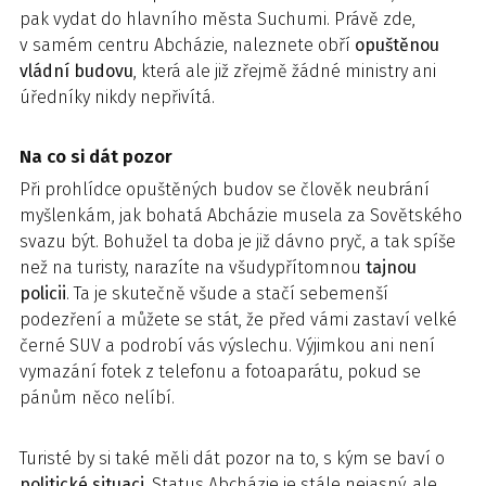
pak vydat do hlavního města Suchumi. Právě zde,
v samém centru Abcházie, naleznete obří
opuštěnou
vládní budovu
, která ale již zřejmě žádné ministry ani
úředníky nikdy nepřivítá.
Na co si dát pozor
Při prohlídce opuštěných budov se člověk neubrání
myšlenkám, jak bohatá Abcházie musela za Sovětského
svazu být. Bohužel ta doba je již dávno pryč, a tak spíše
než na turisty, narazíte na všudypřítomnou
tajnou
policii
. Ta je skutečně všude a stačí sebemenší
podezření a můžete se stát, že před vámi zastaví velké
černé SUV a podrobí vás výslechu. Výjimkou ani není
vymazání fotek z telefonu a fotoaparátu, pokud se
pánům něco nelíbí.
Turisté by si také měli dát pozor na to, s kým se baví o
politické
situaci
. Status Abcházie je stále nejasný, ale