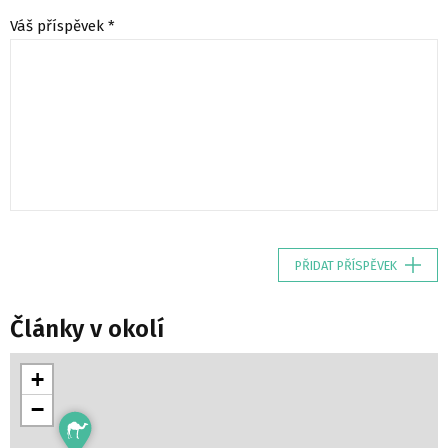
Váš příspěvek *
PŘIDAT PŘÍSPĚVEK
Články v okolí
+
−