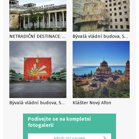
NETRADIČNÍ DESTINACE: Abcházie – zapomenutá kráska na břehu Černého moře
Bývalá vládní budova, Suchumi
Bývalá vládní budova, Suchumi
Klášter Nový Afon
Podívejte se na kompletní
fotogalerii
PŘEJÍT DO GALERIE