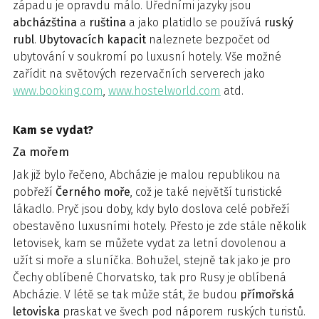
západu je opravdu málo. Úředními jazyky jsou
abcházština
a
ruština
a jako platidlo se používá
ruský
rubl
.
Ubytovacích
kapacit
naleznete bezpočet od
ubytování v soukromí po luxusní hotely. Vše možné
zařídit na světových rezervačních serverech jako
www.booking.com
,
www.hostelworld.com
atd.
Kam se vydat?
Za mořem
Jak již bylo řečeno, Abcházie je malou republikou na
pobřeží
Černého
moře
, což je také největší turistické
lákadlo. Pryč jsou doby, kdy bylo doslova celé pobřeží
obestavěno luxusními hotely. Přesto je zde stále několik
letovisek, kam se můžete vydat za letní dovolenou a
užít si moře a sluníčka. Bohužel, stejně tak jako je pro
Čechy oblíbené Chorvatsko, tak pro Rusy je oblíbená
Abcházie. V létě se tak může stát, že budou
přímořská
letoviska
praskat ve švech pod náporem ruských turistů.