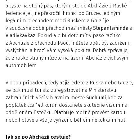
abyste na stejný pas, kterým jste do Abcházie z Ruské
federace jeli, nepřekročili hranici do Gruzie. Jediným
legálním přechodem mezi Ruskem a Gruzií je
v současné době přechod mezi městy
Stepantsminda
a
Vladivkavkaz
. Pokud ale budete mít v pase razítko
z Abcházie z přechodu Psou, můžete opět být zadrženi,
vyslýcháni a hrozí vám vysoká pokuta. Dobrá zpráva je,
že z ruské strany můžete na území Abcházie vjet svým
automobilem.
V obou případech, tedy ať již jedete z Ruska nebo Gruzie,
se pak musí turista zaregistrovat na Ministerstvu
zahraničních věcí v hlavním městě
Suchumi
, kde za
poplatek cca 140 korun dostanete skutečné vízum na
odděleném lístečku.
Platbu
je možné provést kartou
nebo hotově a vše je vyřízeno během několika minut.
Jak se po Abcházii cestuje?