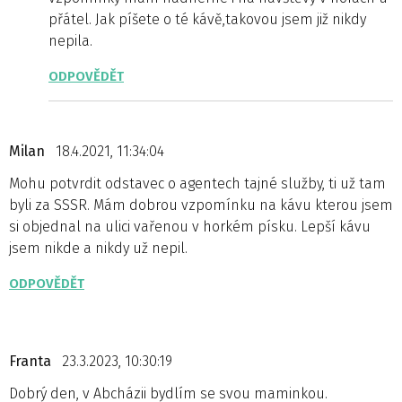
přátel. Jak píšete o té kávě,takovou jsem již nikdy
nepila.
ODPOVĚDĚT
Milan
18.4.2021, 11:34:04
Mohu potvrdit odstavec o agentech tajné služby, ti už tam
byli za SSSR. Mám dobrou vzpomínku na kávu kterou jsem
si objednal na ulici vařenou v horkém písku. Lepší kávu
jsem nikde a nikdy už nepil.
ODPOVĚDĚT
Franta
23.3.2023, 10:30:19
Dobrý den, v Abcházii bydlím se svou maminkou.