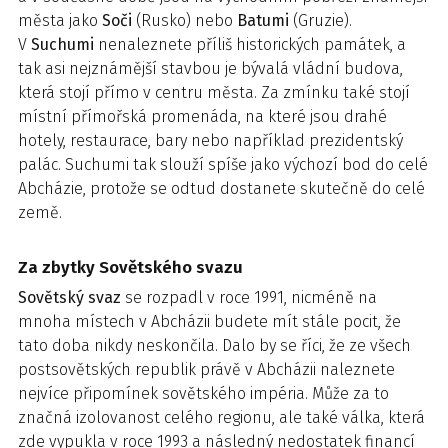
města jako
Soči
(Rusko) nebo
Batumi
(Gruzie).
V
Suchumi
nenaleznete příliš historických památek, a
tak asi nejznámější stavbou je bývalá vládní budova,
která stojí přímo v centru města. Za zmínku také stojí
místní přímořská promenáda, na které jsou drahé
hotely, restaurace, bary nebo například prezidentský
palác. Suchumi tak slouží spíše jako výchozí bod do celé
Abcházie, protože se odtud dostanete skutečně do celé
země.
Za zbytky Sovětského svazu
Sovětský
svaz
se rozpadl v roce 1991, nicméně na
mnoha místech v Abcházii budete mít stále pocit, že
tato doba nikdy neskončila. Dalo by se říci, že ze všech
postsovětských republik právě v Abcházii naleznete
nejvíce připomínek sovětského impéria. Může za to
značná izolovanost celého regionu, ale také válka, která
zde vypukla v roce 1993 a následný nedostatek financí