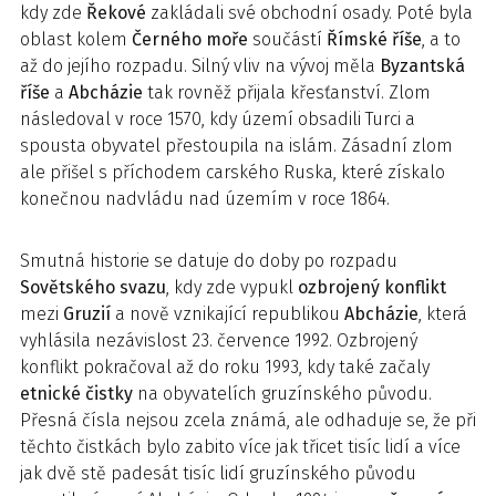
kdy zde
Řekové
zakládali své obchodní osady. Poté byla
oblast kolem
Černého
moře
součástí
Římské
říše
, a to
až do jejího rozpadu. Silný vliv na vývoj měla
Byzantská
říše
a
Abcházie
tak rovněž přijala křesťanství. Zlom
následoval v roce 1570, kdy území obsadili Turci a
spousta obyvatel přestoupila na islám. Zásadní zlom
ale přišel s příchodem carského Ruska, které získalo
konečnou nadvládu nad územím v roce 1864.
Smutná historie se datuje do doby po rozpadu
Sovětského
svazu
, kdy zde vypukl
ozbrojený
konflikt
mezi
Gruzií
a nově vznikající republikou
Abcházie
, která
vyhlásila nezávislost 23. července 1992. Ozbrojený
konflikt pokračoval až do roku 1993, kdy také začaly
etnické
čistky
na obyvatelích gruzínského původu.
Přesná čísla nejsou zcela známá, ale odhaduje se, že při
těchto čistkách bylo zabito více jak třicet tisíc lidí a více
jak dvě stě padesát tisíc lidí gruzínského původu