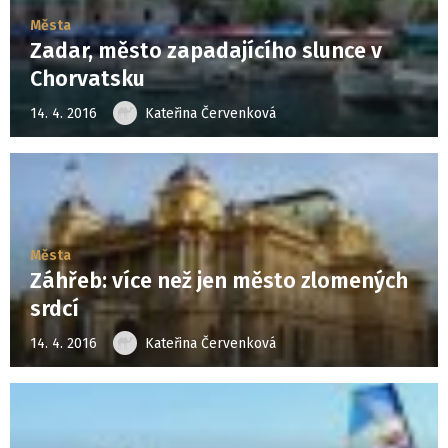
Města
Zadar, město zapadajícího slunce v
Chorvatsku
14. 4. 2016
Kateřina Červenková
Města
Záhřeb: více než jen město zlomených
srdcí
14. 4. 2016
Kateřina Červenková