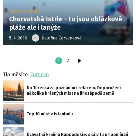
Ostrovy a pláže
Chorvatská Istrie – to jsou oblázkové
pláže ale i lanýže
5. 4. 2016
Kateřina Červenková
1
2
DALŠÍ
Tip měsíce:
Turecko
Do Turecka za poznáním i relaxem. Doporučení
několika krásných míst na jihozápadě země
Top 10 míst v Istanbulu
Úchvatná krajina Kappadokie: skály tu připomínají