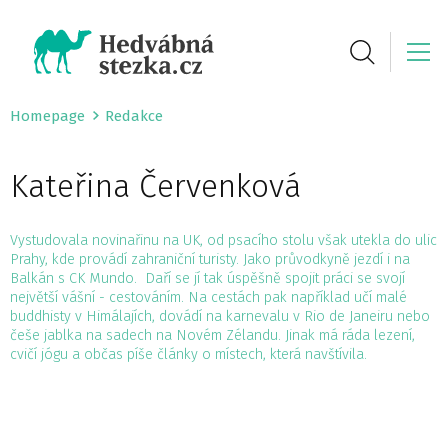
Homepage
Redakce
Kateřina Červenková
Vystudovala novinařinu na UK, od psacího stolu však utekla do ulic
Prahy, kde provádí zahraniční turisty. Jako průvodkyně jezdí i na
Balkán s CK Mundo. Daří se jí tak úspěšně spojit práci se svojí
největší vášní - cestováním. Na cestách pak například učí malé
buddhisty v Himálajích, dovádí na karnevalu v Rio de Janeiru nebo
češe jablka na sadech na Novém Zélandu. Jinak má ráda lezení,
cvičí jógu a občas píše články o místech, která navštívila.