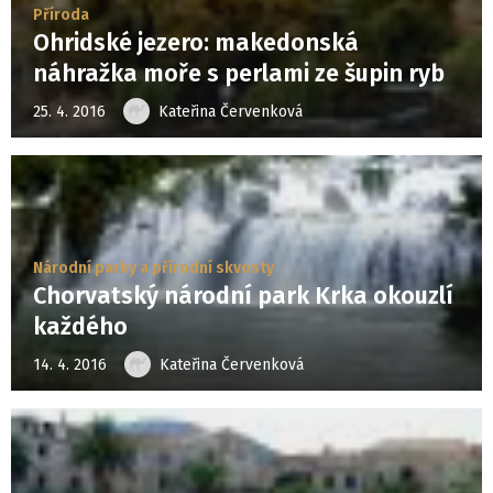
Příroda
Ohridské jezero: makedonská
náhražka moře s perlami ze šupin ryb
25. 4. 2016
Kateřina Červenková
Národní parky a přírodní skvosty
Chorvatský národní park Krka okouzlí
každého
14. 4. 2016
Kateřina Červenková