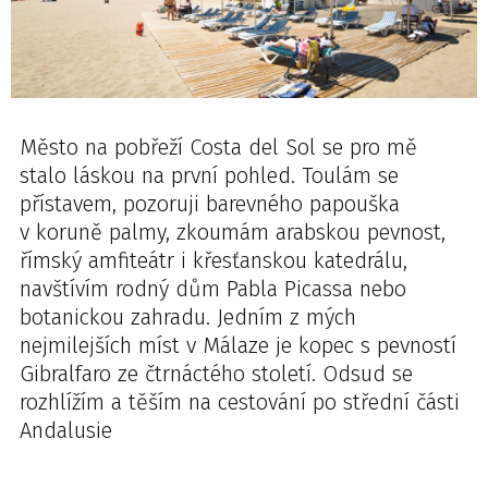
Město na pobřeží Costa del Sol se pro mě
stalo láskou na první pohled. Toulám se
přístavem, pozoruji barevného papouška
v koruně palmy, zkoumám arabskou pevnost,
římský amfiteátr i křesťanskou katedrálu,
navštívím rodný dům Pabla Picassa nebo
botanickou zahradu. Jedním z mých
nejmilejších míst v Málaze je kopec s pevností
Gibralfaro ze čtrnáctého století. Odsud se
rozhlížím a těším na cestování po střední části
Andalusie