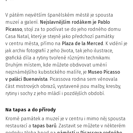
V pátém největším španělském městě je spousta
muzeí a galerií.
Nejslavnějším rodákem je Pablo
Picasso
, stojí za to podívat se do jeho rodného domu
Casa Natal, který je stejně jako předchozí památky
v centru města, přímo na
Plaza de la Merced
. K vidění je
jak archiv fotografií z jeho života, tak jeho ilustrace,
grafická díla a rytiny tvořené různými technikami.
Druhým místem, kde můžete obdivovat umění
nejznámějšího kubistického malíře, je
Museo Picasso
v paláci Buenavista
. Picassova rodina sem věnovala
část mistrových obrazů, vystavené jsou malby, kresby,
rytiny i sochy z jeho mládí i pozdějších období.
Na tapas a do přírody
Kromě památek a muzeí je v centru i mimo něj spousta
restaurací a
tapas barů
. Zastavit se můžete v některém
podniku třeba hned na
náměstí u Picassova rodného