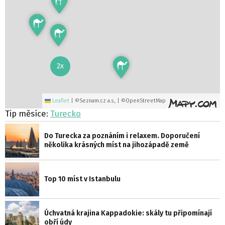
2x
Leaflet
|
©Seznam.cz a.s., | ©OpenStreetMap
Tip měsíce:
Turecko
Do Turecka za poznáním i relaxem. Doporučení
několika krásných míst na jihozápadě země
Top 10 míst v Istanbulu
Úchvatná krajina Kappadokie: skály tu připomínají
obří údy