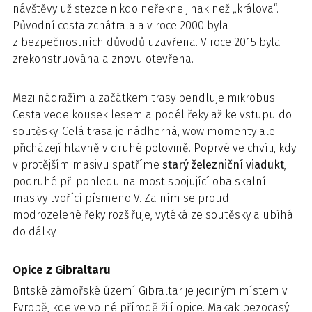
návštěvy už stezce nikdo neřekne jinak než „králova“.
Původní cesta zchátrala a v roce 2000 byla
z bezpečnostních důvodů uzavřena. V roce 2015 byla
zrekonstruována a znovu otevřena.
Mezi nádražím a začátkem trasy pendluje mikrobus.
Cesta vede kousek lesem a podél řeky až ke vstupu do
soutěsky. Celá trasa je nádherná, wow momenty ale
přicházejí hlavně v druhé polovině. Poprvé ve chvíli, kdy
v protějším masivu spatříme
starý železniční viadukt
,
podruhé při pohledu na most spojující oba skalní
masivy tvořící písmeno V. Za ním se proud
modrozelené řeky rozšiřuje, vytéká ze soutěsky a ubíhá
do dálky.
Opice z Gibraltaru
Britské zámořské území Gibraltar je jediným místem v
Evropě, kde ve volné přírodě žijí opice. Makak bezocasý