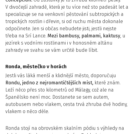
V divočejší zahradě, která je tu více než sto padesát let a
specializuje se na venkovní pěstování subtropických a
tropických rostlin i dřevin, si od ruchu města dokonale
odpočinete. Jen si občas nebudete jisti, jestli nejste
třeba na Srí Lance.
Mezi bambusy, palmami, kaktusy
, u
jezírek s vodními rostlinami i v honosném altánu
zahrady ve svahu se vám určitě bude líbit.
Ronda, městečko v horách
Jestli vás láká menší a klidnější město, doporučuju
Rondu, jedno z nejromantičtějších míst,
které znám.
Leží něco přes sto kilometrů od Málagy, což ale na
Španělsko není moc. Dostanete se sem autem,
autobusem nebo vlakem, cesta trvá zhruba dvě hodiny,
vlakem o něco déle.
Ronda stojí na obrovském skalním pódiu s výhledy na