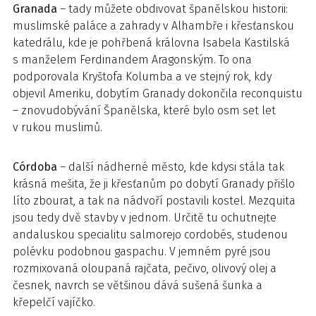
Granada
– tady můžete obdivovat španělskou historii:
muslimské paláce a zahrady v Alhambře i křesťanskou
katedrálu, kde je pohřbená královna Isabela Kastilská
s manželem Ferdinandem Aragonským. To ona
podporovala Kryštofa Kolumba a ve stejný rok, kdy
objevil Ameriku, dobytím Granady dokončila reconquistu
– znovudobývání Španělska, které bylo osm set let
v rukou muslimů.
Córdoba
– další nádherné město, kde kdysi stála tak
krásná mešita, že ji křesťanům po dobytí Granady přišlo
líto zbourat, a tak na nádvoří postavili kostel. Mezquita
jsou tedy dvě stavby v jednom. Určitě tu ochutnejte
andaluskou specialitu salmorejo cordobés, studenou
polévku podobnou gaspachu. V jemném pyré jsou
rozmixovaná oloupaná rajčata, pečivo, olivový olej a
česnek, navrch se většinou dává sušená šunka a
křepelčí vajíčko.