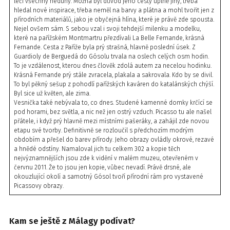
léčí všechny neduhy. Možná byl důvod jeho cesty úplně jiný, třeba
hledal nové inspirace, třeba neměl na barvy a plátna a mohl tvořit jen z
přírodních materiálů, jako je obyčejná hlína, které je právě zde spousta.
Nejel ovšem sám. S sebou vzal i svoji tehdejší milenku a modelku,
které na pařížském Montmartru přezdívali La Belle Fernande, krásná
Fernande. Cesta z Paříže byla prý strašná, hlavně poslední úsek. Z
Guardioly de Berguedá do Gósolu trvala na oslech celých osm hodin.
To je vzdálenost, kterou dnes člověk zdolá autem za necelou hodinku.
Krásná Fernande prý stále zvracela, plakala a sakrovala. Kdo by se divil.
To byl pěkný sešup z pohodlí pařížských kaváren do katalánských chýší.
Byl sice už květen, ale zima.
Vesnička také nebývala to, co dnes. Studené kamenné domky krčící se
pod horami, bez světla, a nic než jen ostrý vzduch. Picasso tu ale našel
přátele, i když prý hlavně mezi místními pašeráky, a zahájil zde novou
etapu své tvorby. Definitivně se rozloučil s předchozím modrým
obdobím a přešel do barev přírody. Jeho obrazy ovládly okrové, rezavé
a hnědé odstíny. Namaloval jich tu celkem 302 a kopie těch
nejvýznamnějších jsou zde k vidění v malém muzeu, otevřeném v
červnu 2011. Že to jsou jen kopie, vůbec nevadí. Právě drsné, ale
okouzlující okolí a samotný Gósol tvoří přírodní rám pro vystavené
Picassovy obrazy.
Kam se ještě z Málagy podívat?