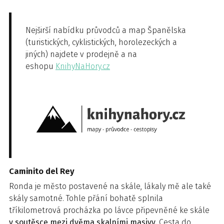
Nejširší nabídku průvodců a map Španělska
(turistických, cyklistických, horolezeckých a
jiných) najdete v prodejně a na
eshopu
KnihyNaHory.cz
Caminito del Rey
Ronda je město postavené na skále, lákaly mě ale také
skály samotné. Tohle přání bohatě splnila
tříkilometrová procházka po lávce připevněné ke skále
v soutěsce mezi dvěma skalními masivy.
Cesta do