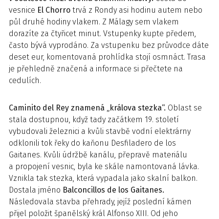
vesnice
El Chorro
trvá z Rondy asi hodinu autem nebo
půl druhé hodiny vlakem. Z Málagy sem vlakem
dorazíte za čtyřicet minut. Vstupenky kupte předem,
často bývá vyprodáno. Za vstupenku bez průvodce dáte
deset eur, komentovaná prohlídka stojí osmnáct. Trasa
je přehledně značená a informace si přečtete na
cedulích.
Caminito del Rey znamená „králova stezka“.
Oblast se
stala dostupnou, když tady začátkem 19. století
vybudovali železnici a kvůli stavbě vodní elektrárny
odklonili tok řeky do kaňonu Desfiladero de los
Gaitanes. Kvůli údržbě kanálu, přepravě materiálu
a propojení vesnic, byla ke skále namontovaná lávka.
Vznikla tak stezka, která vypadala jako skalní balkon.
Dostala jméno
Balconcillos de los Gaitanes.
Následovala stavba přehrady, jejíž poslední kámen
přijel položit španělský král Alfonso XIII. Od jeho