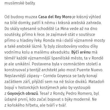
muslimské bašty.
Od budovy muzea
Casa del Rey Moro
je krásný výhled
na bílé domky, patří k němu i krásná arabská zahrada.
Do skály vytesané schodiště La Mina vede až na dno
soutěsky, přímo k řece. Je zajímavé stát v soutěsce
přímo u hladiny řeky. Ronda má i další významné mosty
a také arabské lázně. Ty byly zásobovány vodou díky
vodnímu kolu a malému akvaduktu.
Býčí arénu
má
téměř každé významnější španělské město, ta v Rondě
je ale unikátní. Postavena byla v osmnáctém století a
konstruoval ji tentýž architekt jako most Puente Nuevo.
Nejslavnější zápasy – Corrida Goyesca se tady konají
začátkem září, přijíždí sem na ně tisíce diváků. Matadoři
bojují v historických kostýmech jako by vystoupili
z
Goyových obrazů
. Tesař z Rondy, Pedro Romero, byl
údajně první, kdo začal bojovat s býky moderně. Ne
z koňského hřbetu, ale tváří v tvář.