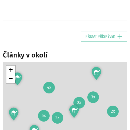
PŘIDAT PŘÍSPĚVEK
Články v okolí
+
−
4x
3x
2x
2x
5x
2x