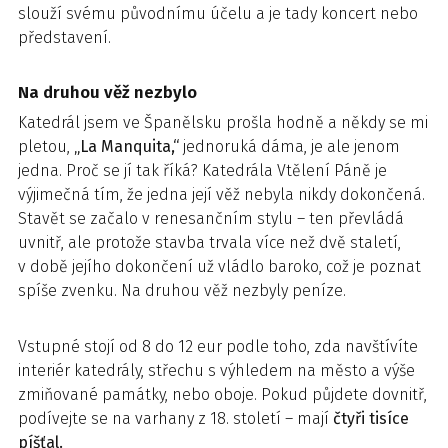
slouží svému původnímu účelu a je tady koncert nebo
představení.
Na druhou věž nezbylo
Katedrál jsem ve Španělsku prošla hodně a někdy se mi
pletou,
„La Manquita,“
jednoruká dáma, je ale jenom
jedna. Proč se jí tak říká? Katedrála Vtělení Páně je
výjimečná tím, že jedna její věž nebyla nikdy dokončená.
Stavět se začalo v renesančním stylu – ten převládá
uvnitř, ale protože stavba trvala více než dvě staletí,
v době jejího dokončení už vládlo baroko, což je poznat
spíše zvenku. Na druhou věž nezbyly peníze.
Vstupné stojí od 8 do 12 eur podle toho, zda navštívíte
interiér katedrály, střechu s výhledem na město a výše
zmiňované památky, nebo oboje. Pokud půjdete dovnitř,
podívejte se na varhany z 18. století – mají
čtyři tisíce
píšťal.