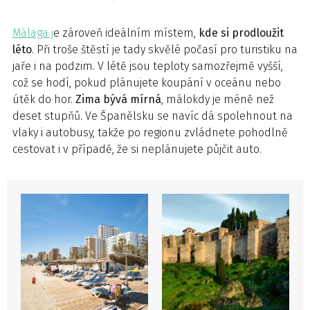
Málaga j
e zároveň ideálním místem,
kde si prodloužit
léto
. Při troše štěstí je tady skvělé počasí pro turistiku na
jaře i na podzim. V létě jsou teploty samozřejmě vyšší,
což se hodí, pokud plánujete koupání v oceánu nebo
útěk do hor.
Zima bývá mírná
, málokdy je méně než
deset stupňů. Ve Španělsku se navíc dá spolehnout na
vlaky i autobusy, takže po regionu zvládnete pohodlně
cestovat i v případě, že si neplánujete půjčit auto.