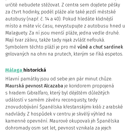
určitě nebudete stěžovat. Z centra sem dojdete pěšky
za čtvrt hodinky, podél pláže ale také jezdí městské
autobusy (např. č. 14 a 40). Pokud hledáte klidnější
místo a máte víc času, nevystupujte z autobusu hned u
Malaguety. Za ní jsou menší pláže, jedna vedle druhé.
Mají tvar zálivu, takže tady nijak zvlášť nefouká.
Symbolem těchto pláží je pro mě
vůně a chuť sardinek
grilovaných na ohni na prutech, kterým se říká espetos.
Málaga
historická
Hlavní památky jsou od sebe jen pár minut chůze.
Maurská pevnost Alcazaba
je koridorem propojená
s hradem Gibralfaro, který byl dějištěm důležitých
událostí v samém závěru reconquisty, tedy
znovudobývání Španělska křesťanskými králi z arabské
nadvlády. Z hospůdek v centru je skvělý výhled na
kamenné opevnění. Maurové okupovali jih Španělska
dohromady osm set let, pevnost vznikala za jejich