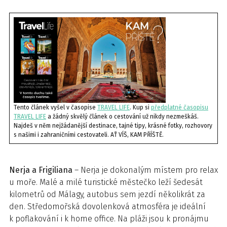
Tento článek vyšel v časopise
TRAVEL LIF
E
. Kup si
předplatné časopisu
TRAVEL LIFE
a žádný skvělý článek o cestování už nikdy nezmeškáš.
Najdeš v něm nejžádanější destinace, tajné tipy, krásné fotky, rozhovory
s našimi i zahraničními cestovateli. AŤ VÍŠ, KAM PŘÍŠTĚ.
Nerja a Frigiliana
– Nerja je dokonalým místem pro relax
u moře. Malé a milé turistické městečko leží šedesát
kilometrů od Málagy, autobus sem jezdí několikrát za
den. Středomořská dovolenková atmosféra je ideální
k poflakování i k home office. Na pláži jsou k pronájmu