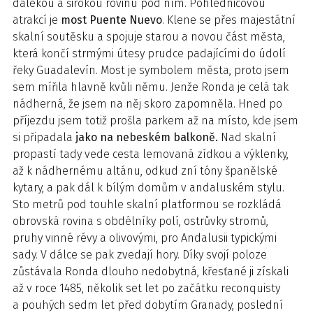
dalekou a širokou rovinu pod ním. Pohlednicovou
atrakcí je
most Puente Nuevo
. Klene se přes majestátní
skalní soutěsku a spojuje starou a novou část města,
která končí strmými útesy prudce padajícími do údolí
řeky Guadalevín. Most je symbolem města, proto jsem
sem mířila hlavně kvůli němu. Jenže Ronda je celá tak
nádherná, že jsem na něj skoro zapomněla. Hned po
příjezdu jsem totiž prošla parkem až na místo, kde jsem
si připadala
jako na nebeském balkoně.
Nad skalní
propastí tady vede cesta lemovaná zídkou a výklenky,
až k nádhernému altánu, odkud zní tóny španělské
kytary, a pak dál k bílým domům v andaluském stylu.
Sto metrů pod touhle skalní platformou se rozkládá
obrovská rovina s obdélníky polí, ostrůvky stromů,
pruhy vinné révy a olivovými, pro Andalusii typickými
sady. V dálce se pak zvedají hory. Díky svojí poloze
zůstávala Ronda dlouho nedobytná, křesťané ji získali
až v roce 1485, několik set let po začátku reconquisty
a pouhých sedm let před dobytím Granady, poslední