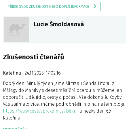
PŘIDEJ SVOU ZKUŠENOST NEBO DOPLŇ INFORMACE
Lucie Šmoldasová
Zkušenosti čtenářů
Kateřina
24.11.2025, 17:02:16
Dobrý den. Minulý týden jsme šli trasu Senda Litoral z
Málagy do Manilvy s desetiměsíční dcerou a můžeme jen
doporučit. Lidé, jídlo, cesty a počasí. Vše dokonalé. Kdyby
Vás zajímalo více, máme podrobnější info na našem blogu
https://www.cestysprckem.cz/Děkuji
a hezký den 🙂
Kateřina