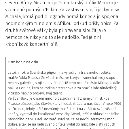
severu Afriky. Mezi nimi je Gibraltarský průliv. Maroko je
vzdálené pouhých 14 km. Za zastávku stojí i jeskyně sv.
Michala, která podle legendy nemá konec a je spojena
podmořským tunelem s Afrikou, odkud přišly opice. Za
druhé světové války byla připravena sloužit jako
nemocnice, nikdy na to ale nedošlo. Teď je z ní
krápníková koncertní síň.
Osm hodin na oslu
Letošní rok si Španělsko připomíná výročí úmrtí slavného rodáka,
malíře Pabla Picassa. Ze všech měst, ve kterých zanechal svoji stopu
nejen v galeriích, stojí na prvním místě jeho rodné město Málaga a dále
pak La Coruňa, kam se rodina přestěhovala za prací a kde třináctiletý
Picasso naplno projevil svůj talent.
Ve Španělsku je ovšem mnoho dalších, méně známých míst, kde
Picasso působil jako člověk, který hledal, ztrácel a nacházel. V roce 1906
se Picasso, tehdy ještě neznámý malíř stojící na začátku své hvězdné
kariéry, vypravil do katalánské vesničky Gósol, ležící v oblasti dnešního
národního parku Cadí-­Moixeró. Tvrdí se, že se necítil zdravotně moc
dobře, a tak se na radu svého přítele vydal do míst, kde čistý vzduch