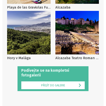
Playa de las Graviolas Fuengirola, Malága
Alcazaba
Hory v Malága
Alcazaba Teatro Roman Pan Alta
Podívejte se na kompletní
fotogalerii
PŘEJÍT DO GALERIE