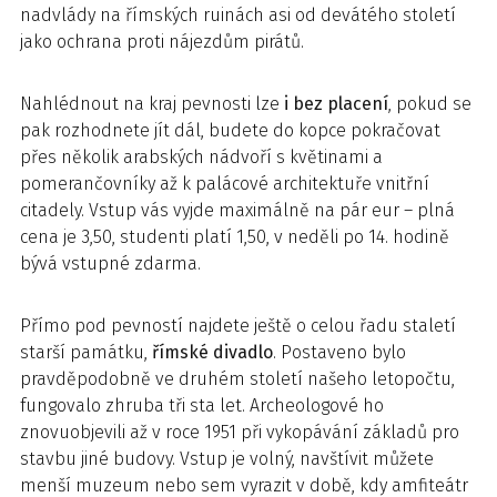
nadvlády na římských ruinách asi od devátého století
jako ochrana proti nájezdům pirátů.
Nahlédnout na kraj pevnosti lze
i bez placení
, pokud se
pak rozhodnete jít dál, budete do kopce pokračovat
přes několik arabských nádvoří s květinami a
pomerančovníky až k palácové architektuře vnitřní
citadely. Vstup vás vyjde maximálně na pár eur – plná
cena je 3,50, studenti platí 1,50, v neděli po 14. hodině
bývá vstupné zdarma.
Přímo pod pevností najdete ještě o celou řadu staletí
starší památku,
římské divadlo
. Postaveno bylo
pravděpodobně ve druhém století našeho letopočtu,
fungovalo zhruba tři sta let. Archeologové ho
znovuobjevili až v roce 1951 při vykopávání základů pro
stavbu jiné budovy. Vstup je volný, navštívit můžete
menší muzeum nebo sem vyrazit v době, kdy amfiteátr