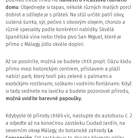
domu
. Objednejte si tapas, několik různých malých porcí
dobrot a sdílejte je s přáteli. Na stůl určitě patří olivy,
sušená šunka, sýr, pečivo s olivovým olejem, chorizo a
různé speciality podle konkrétní nabídky. Skvělá
španělská vína nebo třeba pivo San Miguel, které je
přímo z Málagy, jídlo skvěle doplní.
Až se posilníte, možná se budete chtít projít. Oázu klidu
přímo mezi historickým centrem, přístavem a pláží
nabízí park, který tvoří pás zeleně s palmami a
exotickými rostlinami, soškami i vodními fontánami. Když
si tady sednete na lavičku a budete pozorovat přírodu,
možná uvidíte barevné papoušky.
Kdybyste té přírody chtěli víc, nastupte do autobusu č. 2
a odjeďte až na konečnou zastávku Ciudad Jardín, na
severním okraji Málagy, do botanické zahrady
La
Concepción.
Od zastávky je to zhruba kilometr pěšky.