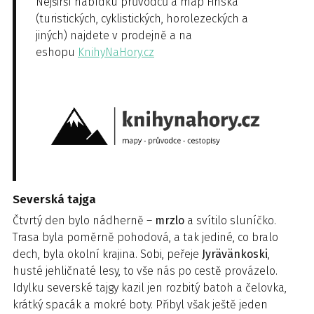
Nejširší nabídku průvodců a map Finska
(turistických, cyklistických, horolezeckých a
jiných) najdete v prodejně a na
eshopu
KnihyNaHory.cz
Severská tajga
Čtvrtý den bylo nádherně –
mrzlo
a svítilo sluníčko.
Trasa byla poměrně pohodová, a tak jediné, co bralo
dech, byla okolní krajina. Sobi, peřeje
Jyrävänkoski
,
husté jehličnaté lesy, to vše nás po cestě provázelo.
Idylku severské tajgy kazil jen rozbitý batoh a čelovka,
krátký spacák a mokré boty. Přibyl však ještě jeden