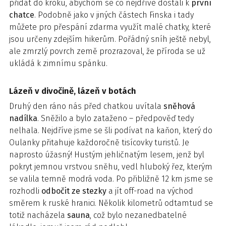
přidat do kroku, abychom se co nejdříve dostali k
první
chatce
. Podobně jako v jiných částech Finska i tady
můžete pro přespání zdarma využít malé chatky, které
jsou určeny zdejším hikerům. Pořádný sníh ještě nebyl,
ale zmrzlý povrch země prozrazoval, že příroda se už
ukládá k zimnímu spánku.
Lázeň v divočině, lázeň v botách
Druhý den ráno nás před chatkou uvítala
sněhová
nadílka
. Sněžilo a bylo zataženo – předpověď tedy
nelhala. Nejdříve jsme se šli podívat na kaňon, který do
Oulanky přitahuje každoročně tisícovky turistů. Je
naprosto úžasný! Hustým jehličnatým lesem, jenž byl
pokryt jemnou vrstvou sněhu, vedl hluboký řez, kterým
se valila temně modrá voda. Po přibližně 12 km jsme se
rozhodli
odbočit ze stezky
a jít off-road na východ
směrem k ruské hranici. Několik kilometrů odtamtud se
totiž nacházela
sauna
, což bylo nezanedbatelné