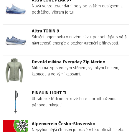
Altra LONE PEAK 9+
Nová verze legendární boty se svěžím designem a
podrážkou Vibram je tu!
Altra TORIN 9
Silniční objemovka v novém hávu, pohodlnější, s větší
návratností energie a bezkonkurenční přilnavostí.
Devold mikina Everyday Zip Merino
Mikina na zip s volným střihem, vysokým límcem,
kapucou a velkými kapsami.
PINGUIN LIGHT TL
Ultralehké třídílné trekové hole s prodlouženou
pěnovou rukojetí.
Alpenverein Česko-Slovensko
Nejvýhodnější členství je právě v této oficiální sekci