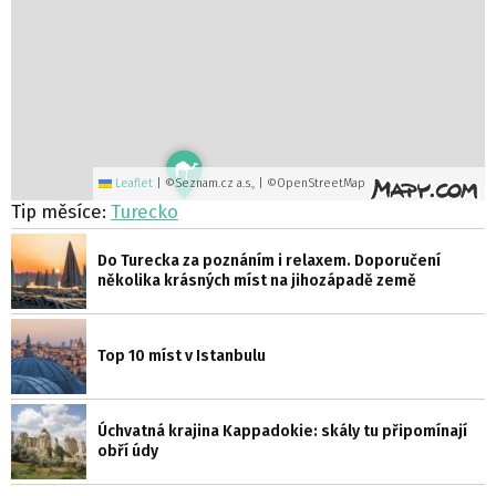
Leaflet
|
©Seznam.cz a.s., | ©OpenStreetMap
Tip měsíce:
Turecko
Do Turecka za poznáním i relaxem. Doporučení
několika krásných míst na jihozápadě země
Top 10 míst v Istanbulu
Úchvatná krajina Kappadokie: skály tu připomínají
obří údy