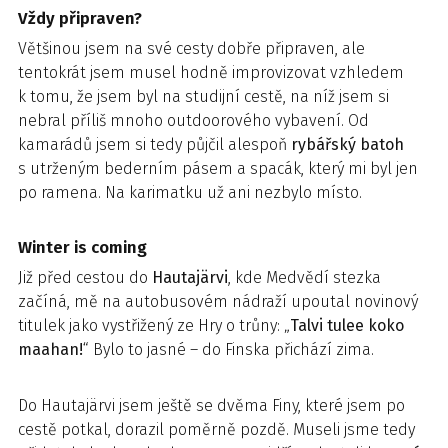
Vždy připraven?
Většinou jsem na své cesty dobře připraven, ale
tentokrát jsem musel hodně improvizovat vzhledem
k tomu, že jsem byl na studijní cestě, na níž jsem si
nebral příliš mnoho outdoorového vybavení. Od
kamarádů jsem si tedy půjčil alespoň
rybářský batoh
s utrženým bederním pásem a spacák, který mi byl jen
po ramena. Na karimatku už ani nezbylo místo.
Winter is coming
Již před cestou do
Hautajärvi
, kde Medvědí stezka
začíná, mě na autobusovém nádraží upoutal novinový
titulek jako vystřižený ze Hry o trůny: „
Talvi tulee koko
maahan!
“ Bylo to jasné – do Finska přichází zima.
Do Hautajärvi jsem ještě se dvěma Finy, které jsem po
cestě potkal, dorazil poměrně pozdě. Museli jsme tedy