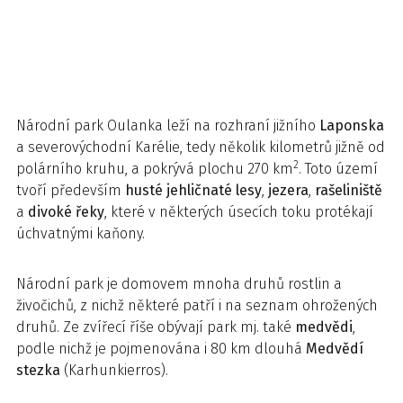
Národní park Oulanka leží na rozhraní jižního
Laponska
a severovýchodní Karélie, tedy několik kilometrů jižně od
2
polárního kruhu, a pokrývá plochu 270 km
. Toto území
tvoří především
husté jehličnaté lesy
,
jezera
,
rašeliniště
a
divoké řeky
, které v některých úsecích toku protékají
úchvatnými kaňony.
Národní park je domovem mnoha druhů rostlin a
živočichů, z nichž některé patří i na seznam ohrožených
druhů. Ze zvířecí říše obývají park mj. také
medvědi
,
podle nichž je pojmenována i 80 km dlouhá
Medvědí
stezka
(Karhunkierros).