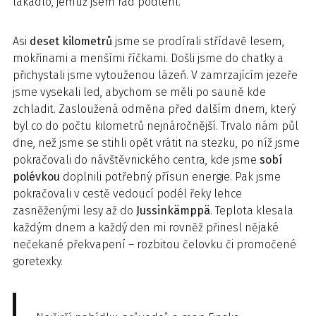
lákadlo, jemuž jsem rád podlehl.
Asi
deset kilometrů
jsme se prodírali střídavě lesem,
mokřinami a menšími říčkami. Došli jsme do chatky a
přichystali jsme vytouženou lázeň. V zamrzajícím jezeře
jsme vysekali led, abychom se měli po sauně kde
zchladit. Zasloužená odměna před dalším dnem, který
byl co do počtu kilometrů nejnáročnější. Trvalo nám půl
dne, než jsme se stihli opět vrátit na stezku, po níž jsme
pokračovali do návštěvnického centra, kde jsme
sobí
polévkou
doplnili potřebný přísun energie. Pak jsme
pokračovali v cestě vedoucí podél řeky lehce
zasněženými lesy až do
Jussinkämppä
. Teplota klesala
každým dnem a každý den mi rovněž přinesl nějaké
nečekané překvapení – rozbitou čelovku či promočené
goretexky.