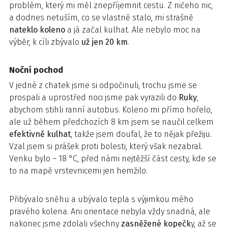
problém, který mi měl znepříjemnit cestu. Z ničeho nic,
a dodnes netuším, co se vlastně stalo, mi strašně
nateklo koleno
a já začal kulhat. Ale nebylo moc na
výběr, k cíli zbývalo
už jen 20 km
.
Noční pochod
V jedné z chatek jsme si odpočinuli, trochu jsme se
prospali a uprostřed noci jsme pak vyrazili do
Ruky
,
abychom stihli ranní autobus. Koleno mi přímo hořelo,
ale už během předchozích 8 km jsem se naučil celkem
efektivně kulhat
, takže jsem doufal, že to nějak přežiju.
Vzal jsem si prášek proti bolesti, který však nezabral.
Venku bylo – 18 °C, před námi nejtěžší část cesty, kde se
to na mapě vrstevnicemi jen hemžilo.
Přibývalo sněhu a ubývalo tepla s výjimkou mého
pravého kolena. Ani orientace nebyla vždy snadná, ale
nakonec jsme zdolali všechny
zasněžené kopečk
y, až se