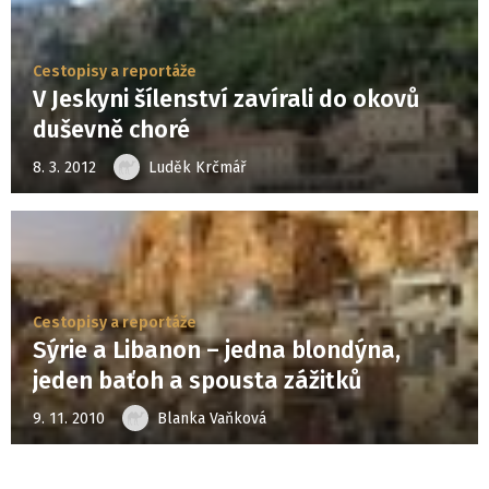
Cestopisy a reportáže
V Jeskyni šílenství zavírali do okovů
duševně choré
8. 3. 2012
Luděk Krčmář
Cestopisy a reportáže
Sýrie a Libanon – jedna blondýna,
jeden baťoh a spousta zážitků
9. 11. 2010
Blanka Vaňková