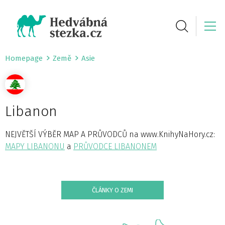
Homepage
Země
Asie
Libanon
NEJVĚTŠÍ VÝBĚR MAP A PRŮVODCŮ na www.KnihyNaHory.cz:
MAPY LIBANONU
a
PRŮVODCE LIBANONEM
ČLÁNKY O ZEMI