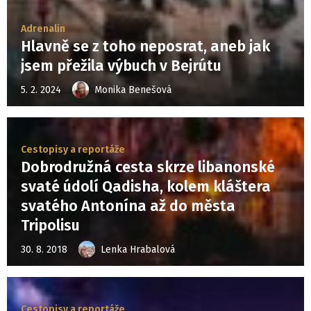
Adrenalin
Hlavně se z toho neposrat, aneb jak
jsem přežila výbuch v Bejrútu
5. 2. 2024
Monika Benešová
Cestopisy a reportáže
Dobrodružná cesta skrze libanonské
svaté údolí Qadisha, kolem kláštera
svatého Antonína až do města
Tripolisu
30. 8. 2018
Lenka Hrabalová
Cestopisy a reportáže