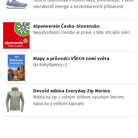
Silniční objemovka v novém hávu, pohodlnější, s větší
návratností energie a bezkonkurenční přilnavostí.
Alpenverein Česko-Slovensko
Nejvýhodnější členství je právě v této oficiální sekci
Mapy a průvodci VŠECH zemí světa
Na KnihyNaHory.cz
Devold mikina Everyday Zip Merino
Mikina na zip s volným střihem, vysokým límcem,
kapucou a velkými kapsami.