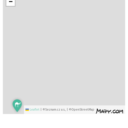
−
Leaflet
|
©Seznam.cz a.s., | ©OpenStreetMap