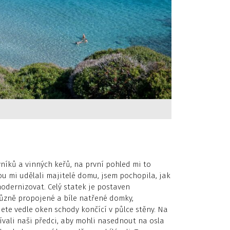
vníků a vinných keřů, na první pohled mi to
rou mi udělali majitelé domu, jsem pochopila, jak
modernizovat. Celý statek je postaven
různě propojené a bíle natřené domky,
te vedle oken schody končící v půlce stěny. Na
vali naši předci, aby mohli nasednout na osla