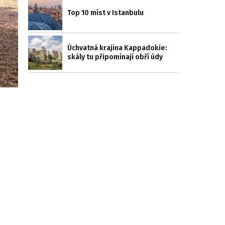
Top 10 míst v Istanbulu
Úchvatná krajina Kappadokie:
skály tu připomínají obří údy