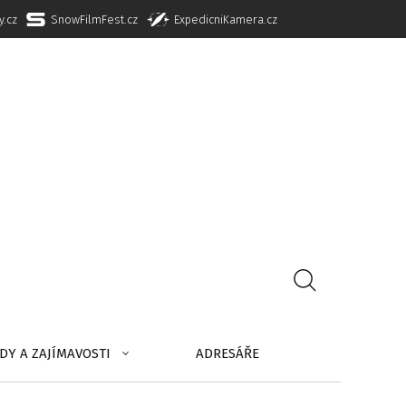
y.cz
SnowFilmFest.cz
ExpedicniKamera.cz
DY A ZAJÍMAVOSTI
ADRESÁŘE