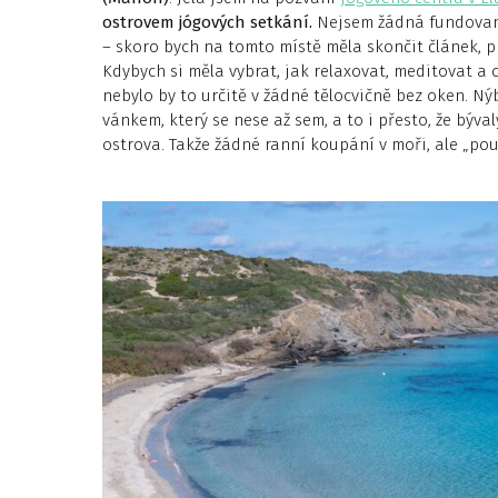
ostrovem jógových setkání.
Nejsem žádná fundovaná
– skoro bych na tomto místě měla skončit článek, 
Kdybych si měla vybrat, jak relaxovat, meditovat a 
nebylo by to určitě v žádné tělocvičně bez oken. 
vánkem, který se nese až sem, a to i přesto, že býv
ostrova. Takže žádné ranní koupání v moři, ale „po