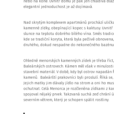
nebo na koně. Uvnitř domu je pak jen chladivá dlažb
elegantní jednoduchost je až dojímavá.
Nad skrytým komplexem apartmánů prochází ulička, 
kamenné zídky, obepínající kopec s kaktusy. Uvnitř 
slunce na teplotu dobrého bílého vína. Směs tradic
kde se tradiční koryta, která byla pečlivě obnovena,
druhého, dokud nespadne do nekonečného bazénu s
Ohledně menorských kamenných zídek je třeba říct,
Baleárských ostrovech. Kámen měl však v minulosti
stavební materiál. V době, kdy byl ostrov napadán 
kamenů. Baleárští prakovníci byli proslulí. Říká se, 
Jejich matky jim dávaly jídlo na strom a oni ho mus
ochutnat. Celá Menorca je rozčleněna zídkami z kam
spojoval nějaký prvek. Takzvaná suchá zeď chrání
severním větrem, který je schopen spálit rostliny.