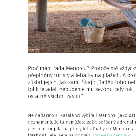
Proč mám ráda Menorcu? Protože mě vždycky 
přeplněný turisty a lehátky na plážích. A prot
zůstal jejich. Jak sami říkají: „Raději toho 
tolik letadel, nebudeme mít sezónu celý rok,
ostatně všichni závidí.“
Ne nadarmo si Katalánci vybírají Menorcu jako
ost
neznamená, že tu nemůžete zažít pořádný adrenalin. 
jsem nastoupila na přímý let z Prahy na Menorcu a 
(Mahon)
. Jela jsem na pozvání
jógového centra v L