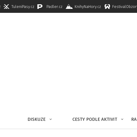
z
TuleniPasy.cz
Padler.cz
KnihyNaHory.cz
FestivalObzor
DISKUZE
CESTY PODLE AKTIVIT
RA