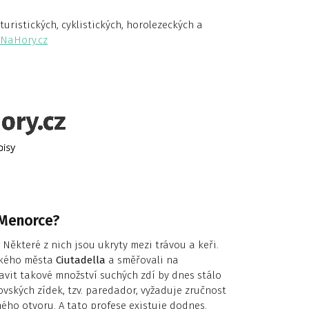
ristických, cyklistických, horolezeckých a
NaHory.cz
 Menorce?
 Některé z nich jsou ukryty mezi trávou a keři.
rského města
Ciutadella
a směřovali na
tavit takové množství suchých zdí by dnes stálo
ovských zídek, tzv. paredador, vyžaduje zručnost
ého otvoru. A tato profese existuje dodnes.