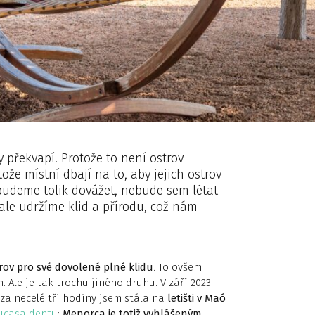
překvapí. Protože to není ostrov
ože místní dbají na to, aby jejich ostrov
nebudeme tolik dovážet, nebude sem létat
 ale udržíme klid a přírodu, což nám
rov pro své dovolené plné klidu
. To ovšem
Ale je tak trochu jiného druhu. V září 2023
za necelé tři hodiny jsem stála na
letišti v Maó
lucasaldentu
;
Menorca je totiž vyhlášeným