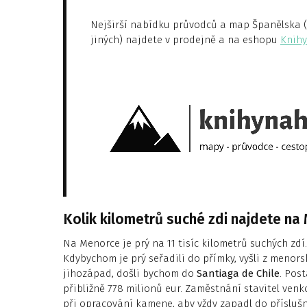
Nejširší nabídku průvodců a map Španělska (tu
jiných) najdete v prodejně a na eshopu
Knihy
Kolik kilometrů suché zdi najdete na
Na Menorce je prý na 11 tisíc kilometrů suchých zdí.
Kdybychom je prý seřadili do přímky, vyšli z meno
jihozápad, došli bychom do
Santiaga de Chile
. Pos
přibližně 778 milionů eur. Zaměstnání stavitel venk
při opracování kamene, aby vždy zapadl do příslušn