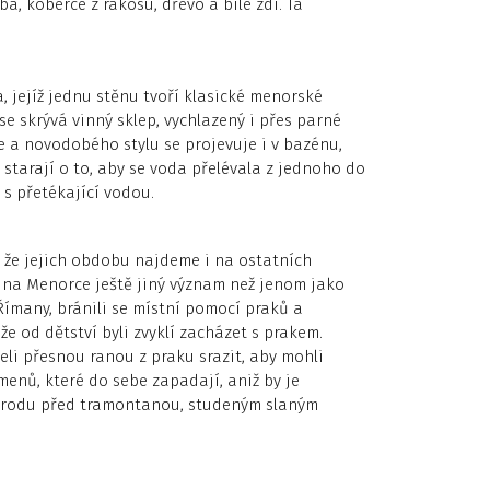
a, koberce z rákosu, dřevo a bílé zdi. Ta
jejíž jednu stěnu tvoří klasické menorské
se skrývá vinný sklep, vychlazený i přes parné
e a novodobého stylu se projevuje i v bazénu,
 starají o to, aby se voda přelévala z jednoho do
 přetékající vodou.
 že jejich obdobu najdeme i na ostatních
 na Menorce ještě jiný význam než jenom jako
Římany, bránili se místní pomocí praků a
že od dětství byli zvyklí zacházet s prakem.
eli přesnou ranou z praku srazit, aby mohli
enů, které do sebe zapadají, aniž by je
 úrodu před tramontanou, studeným slaným