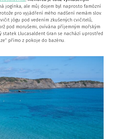
 jogínka, ale můj dojem byl naprosto famózní
protože pro vyjádření mého nadšení nemám slov.
cvičit jógu pod vedením zkušených cvičitelů,
Nýbrž pod morušemi, ovívána příjemným mořským
alý statek Llucasaldent Gran se nachází uprostřed
uze“ přímo z pokoje do bazénu.