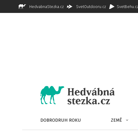
HedvabnaStezka.cz
SvetOutdooru.cz
SvetBehu.c
DOBRODRUH ROKU
ZEMĚ