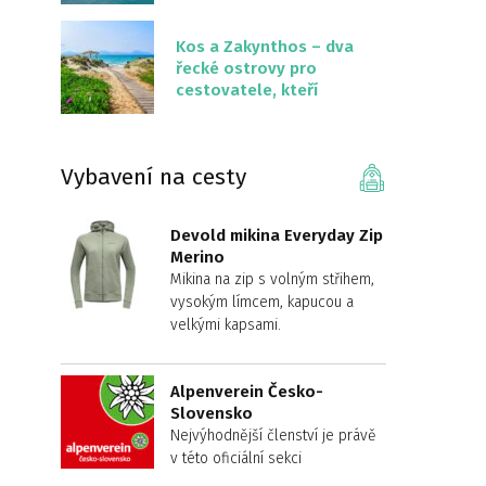
překvapivě malém
území
Kos a Zakynthos – dva
řecké ostrovy pro
cestovatele, kteří
chtějí něco jiného než
Krétu
Vybavení na cesty
Devold mikina Everyday Zip
Merino
Mikina na zip s volným střihem,
vysokým límcem, kapucou a
velkými kapsami.
Alpenverein Česko-
Slovensko
Nejvýhodnější členství je právě
v této oficiální sekci