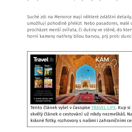
Suché zdi na Menorce mají některé zvláštní detaily
umožňují pohodlně přelézt. Nebo pasadores, malé o
procházet menší zvířata, či dutiny ve stěně, do kte
horní kameny natřeny bílou barvou, prý proti slunci
Tento článek vyšel v časopise
TRAVEL LIF
E
. Kup si
skvělý článek o cestování už nikdy nezmeškáš. Naj
krásné fotky, rozhovory s našimi i zahraničními ce