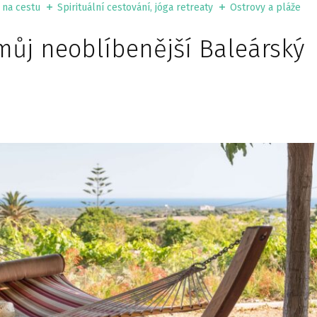
 na cestu
Spirituální cestování, jóga retreaty
Ostrovy a pláže
můj neoblíbenější Baleárský