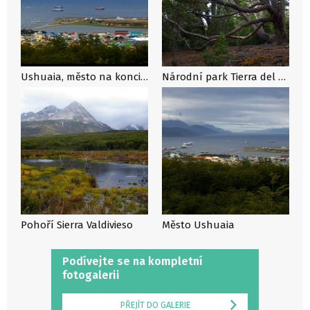
Ushuaia, město na konci světa
Národní park Tierra del Fuego
Pohoří Sierra Valdivieso
Město Ushuaia
Podívejte se na kompletní
fotogalerii
PŘEJÍT DO GALERIE