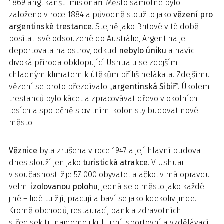
1869 anglikánští misionáři. Město samotné bylo
založeno v roce 1884 a původně sloužilo jako
vězení pro
argentinské trestance
. Stejně jako Britové v té době
posílali své odsouzené do Austrálie, Argentina je
deportovala na ostrov, odkud
nebylo úniku
a navíc
divoká příroda obklopující Ushuaiu se zdejším
chladným klimatem k útěkům příliš nelákala. Zdejšímu
vězení se proto přezdívalo „
argentinská Sibiř
“. Úkolem
trestanců bylo kácet a zpracovávat dřevo v okolních
lesích a společně s civilními kolonisty budovat nové
město.
Věznice
byla zrušena v roce 1947 a její hlavní budova
dnes slouží jen jako
turistická atrakce
. V Ushuai
v současnosti žije 57 000 obyvatel a ačkoliv má opravdu
velmi
izolovanou polohu
, jedná se o město jako každé
jiné – lidé tu žijí, pracují a baví se jako kdekoliv jinde.
Kromě obchodů, restaurací, bank a zdravotních
středisek tu najdeme i kulturní, sportovní a vzdělávací