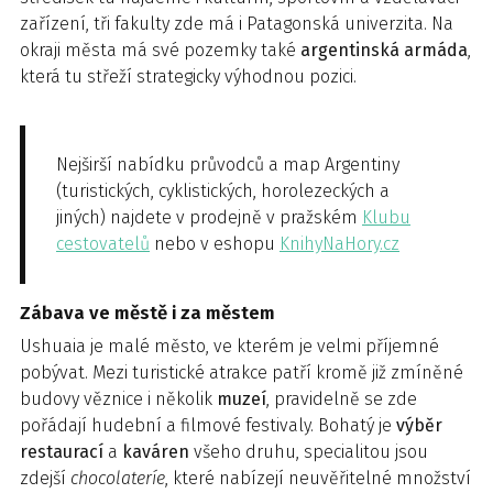
zařízení, tři fakulty zde má i Patagonská univerzita. Na
okraji města má své pozemky také
argentinská armáda
,
která tu střeží strategicky výhodnou pozici.
Nejširší nabídku průvodců a map Argentiny
(turistických, cyklistických, horolezeckých a
jiných) najdete v prodejně v pražském
Klubu
cestovatelů
nebo v eshopu
KnihyNaHory.cz
Zábava ve městě i za městem
Ushuaia je malé město, ve kterém je velmi příjemné
pobývat. Mezi turistické atrakce patří kromě již zmíněné
budovy věznice i několik
muzeí
, pravidelně se zde
pořádají hudební a filmové festivaly. Bohatý je
výběr
restaurací
a
kaváren
všeho druhu, specialitou jsou
zdejší
chocolateríe
, které nabízejí neuvěřitelné množství