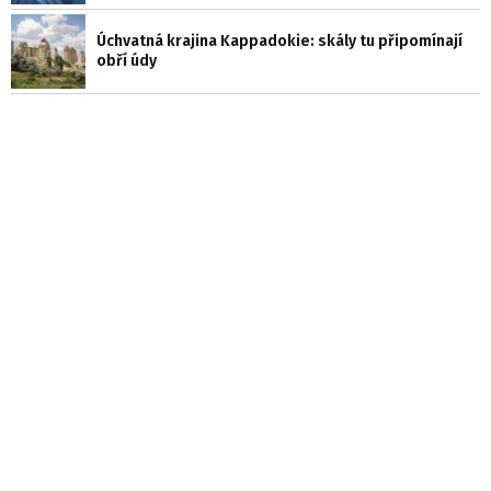
Úchvatná krajina Kappadokie: skály tu připomínají
obří údy