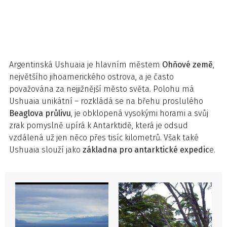
Argentinská Ushuaia je hlavním městem
Ohňové země
,
největšího jihoamerického ostrova, a je často
považována za nejjižnější město světa. Polohu má
Ushuaia unikátní – rozkládá se na břehu proslulého
Beaglova průlivu
, je obklopená vysokými horami a svůj
zrak pomyslně upírá k Antarktidě, která je odsud
vzdálená už jen něco přes tisíc kilometrů. Však také
Ushuaia slouží jako
základna pro antarktické expedic
e.