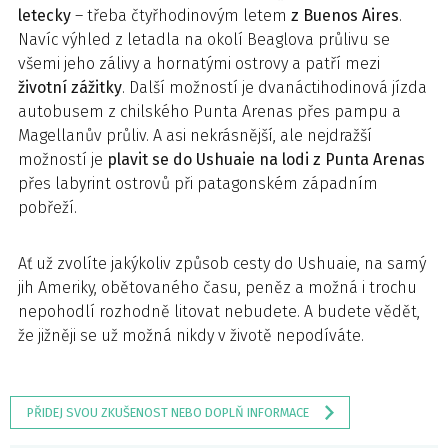
letecky
– třeba čtyřhodinovým letem
z Buenos Aires
.
Navíc výhled z letadla na okolí Beaglova průlivu se
všemi jeho zálivy a hornatými ostrovy a patří mezi
životní zážitky
. Další možností je dvanáctihodinová jízda
autobusem z chilského Punta Arenas přes pampu a
Magellanův průliv. A asi nekrásnější, ale nejdražší
možností je
plavit se do Ushuaie na lodi z Punta Arenas
přes labyrint ostrovů při patagonském západním
pobřeží.
Ať už zvolíte jakýkoliv způsob cesty do Ushuaie, na samý
jih Ameriky, obětovaného času, peněz a možná i trochu
nepohodlí rozhodně litovat nebudete. A budete vědět,
že jižněji se už možná nikdy v životě nepodíváte.
PŘIDEJ SVOU ZKUŠENOST NEBO DOPLŇ INFORMACE