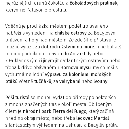
nejrůznějších druhů čokolád a
čokoládových pralinek
,
kterými je Patagonie proslulá.
Vděčná je procházka městem podél upraveného
nábřeží s výhledem na
chilské ostrovy
za Beaglovým
průlivem a hory nad městem. Ze zdejšího přístavu je
možné vyrazit
za dobrodružstvím na moře
. Ti nejbohatší
mohou podniknout plavbu do Antarktidy nebo
k Falklandským či jiným jihoatlantickým ostrovům nebo
třeba k dříve obávanému
Hornovu mysu
, my chudší si
vychutnáme lodní
výpravu za koloniemi mořských
ptáků
včetně
tučňáků
, za
velrybami
nebo
lvouny
.
Pěší turisté
se mohou vydat do přírody po některých
z mnoha značených tras v okolí města. Oblíbeným
cílem je
národní park Tierra del Fuego
, který začíná
hned na okraji města, nebo třeba
ledovec Martial
s fantastickým výhledem na Ushuaiu a Beaglův průliv.