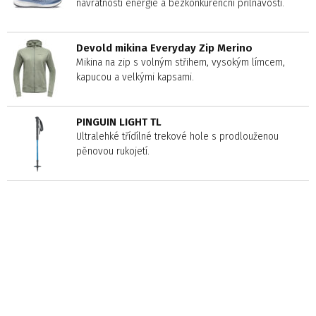
návratností energie a bezkonkurenční přilnavostí.
Devold mikina Everyday Zip Merino
Mikina na zip s volným střihem, vysokým límcem,
kapucou a velkými kapsami.
PINGUIN LIGHT TL
Ultralehké třídílné trekové hole s prodlouženou
pěnovou rukojetí.