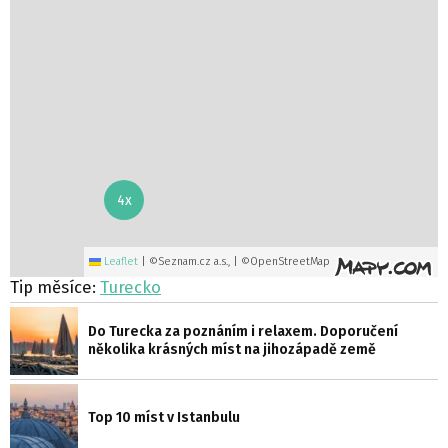
4x
Leaflet
|
©Seznam.cz a.s., | ©OpenStreetMap
Tip měsíce:
Turecko
Do Turecka za poznáním i relaxem. Doporučení
několika krásných míst na jihozápadě země
Top 10 míst v Istanbulu