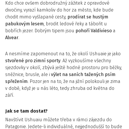
Kdo chce ovšem dobrodružný zážitek z opravdové
divočiny, vyrazí kamkoliv do hor za město, kde bude
chodit mimo vyšlapané cesty,
prodírat se hustým
pabukovým lesem
, brodit ledové řeky a tábořit u
bobřích jezer. Dobrým tipem jsou
pohoří Valdivieso
a
Alvear
.
A nesmíme zapomenout na to, že okolí Ushuaie je jako
stvořené pro zimní sporty
. Až vyzkoušíme všechny
sjezdovky v okolí, zbývá ještě hodně prostoru pro běžky,
sněžnice, brusle, ale i
výlet na saních tažených psím
spřežením
. Pozor jen na to, že na jižní polokouli je zima
v době, když je u nás léto, tedy zhruba od května do
září.
Jak se tam dostat?
Navštívit Ushuaiu můžete třeba v rámci zájezdu do
Patagonie. Jedete-li individuálně, nejjednodušší to bude